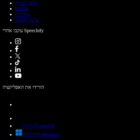
מרכז העזרה
סטטוס
עיתונות
ערכת המותג
עקבו אחרי Speechify
הורידו את האפליקציה
להורדה ל-macOS
להורדה ל-Windows