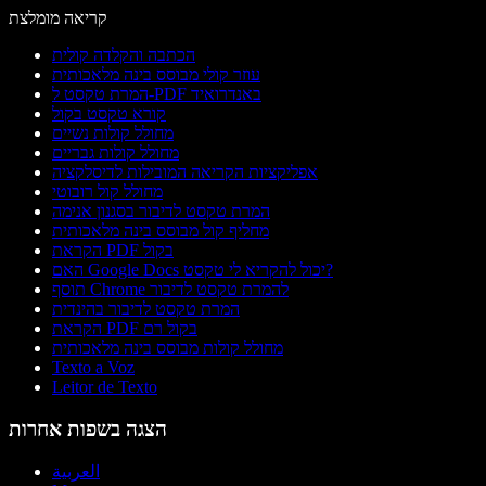
קריאה מומלצת
הכתבה והקלדה קולית
עוזר קולי מבוסס בינה מלאכותית
המרת טקסט ל-PDF באנדרואיד
קורא טקסט בקול
מחולל קולות נשיים
מחולל קולות גבריים
אפליקציות הקריאה המובילות לדיסלקציה
מחולל קול רובוטי
המרת טקסט לדיבור בסגנון אנימה
מחליף קול מבוסס בינה מלאכותית
הקראת PDF בקול
האם Google Docs יכול להקריא לי טקסט?
תוסף Chrome להמרת טקסט לדיבור
המרת טקסט לדיבור בהינדית
הקראת PDF בקול רם
מחולל קולות מבוסס בינה מלאכותית
Texto a Voz
Leitor de Texto
הצגה בשפות אחרות
العربية