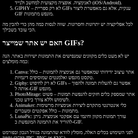
לאנימציה. אופציה מקצועית למחשב ולנייד (iOS/Android).
– לא רק ספריית GIFs ענקית, אלא גם מאפשרת ליצור
GIPHY
GIF מונפש מתמונות.
לכל אפליקציה יש יתרונות וחסרונות. שווה לנסות כמה מהן כדי להבין מה
הכי עובד בשבילך.
האם יש אתר שמייצר GIFs?
יש לא מעט כלים מקוונים שמנפישים את התמונות ישירות באתר. הנה
כמה מומלצים:
: אתר עיצוב ידידותי שמאפשר גם אנימציה לתמונות – כולל
Canva
טקסט מונפש ואלמנטים שמוסיפים דינמיות.
: לא רק לחיפוש GIFs – אפשר גם להעלות תמונה ולהפוך
Giphy
אותה ל-GIF מונפש.
: אתר שמספק כלים חזקים להנפשת תמונות – פשוט
PhotoMirage
לשימוש וללא צורך בידע טכני.
: כלי אינטרנטי מתקדם ליצירת אנימציות מרשימות
Animaker
מתמונות – כולל אפקטים ומעברים.
: עורך תמונות מקוון וחינמי עם אפקטי אנימציה. ניתן
LunaPic
להוריד את התמונה המונפשת כ-GIF.
לפני השימוש בכלים האלה, מומלץ לוודא שהתמונה בגודל הנכון ובפורמט
נתמך (בד"כ JPG, PNG או SVG).