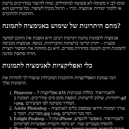
שימו לב: זו משימה לא פשוטה למתחילים. שווה להיעזר במדריכים ברשת
או ללמוד יסודות אנימציה. זכרו – תרגול מוביל לשיפור, וכל פרויקט הוא
הזדמנות להתקדם.
מהם היתרונות של שימוש באנימציה לתמונה?
אנימציה לתמונות נותנת יתרונות רבים: היא הופכת את התוכן למושך
ומעניין – יתרון קריטי ברשתות החברתיות. בנוסף, אנימציה מכניסה
לתמונות חיים ותנועה ומחדדת מסרים. היא גם מחזקת את הסיפור ויוצרת
חוויה סוחפת ומהנה.
כלי ואפליקציות לאנימציה לתמונות
הנה שמונת האפליקציות והתוכנות המובילות שיעזרו לך להחיות את
התמונות שלך.
– אפליקציה ל-iOS ולאנדרואיד. כוללת טכניקות
Plotaverse
ייחודיות, שילוב לרשתות, הוספת סימן מים ומדריכים. תומכת ב-gif
ו-png. המחיר משתנה לפי הפיצ'רים.
– עורך תמונות ווידאו שמספק כלים לאנימציה
Adobe Photoshop
מפורטת. תומך ב-jpg ו-svg. דמי מנוי חודשיים.
– זמין ל-iPhone ולאנדרואיד. מאפשר להנפיש,
Enlight Pixaloop
להוסיף מעברים ועוד. יש גרסה חינמית ואפשרות לפרימיום.
– תוכנה להנפשת תמונות דוממות עם ממשק פשוט
PhotoMirage