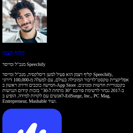
קליף ויצמן
מנכ"ל ומייסד Speechify
קליף ויצמן הוא פעיל למען דיסלקסיה, מנכ"ל ומייסד Speechify,
אפליקציית טקסט־לדיבור המובילה בעולם, עם למעלה מ-100,000 דירוגי
חמישה כוכבים ודירוג ראשון ב-App Store בקטגוריית חדשות ומגזינים.
ב-2017 נבחר לרשימת פורבס "30 מתחת ל-30" בזכות קידום הנגישות
לאנשים עם לקויות למידה. הופיע ב-EdSurge, Inc., PC Mag,
Entrepreneur, Mashable ועוד.