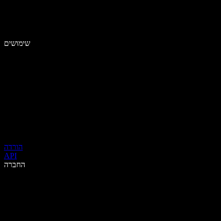
שימושים
הורדה
API
החברה