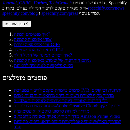
וגופי חדשות נוספים, Speechify
TechCrunch
,
Forbes
,
CNBC
,
Journal
,
speechify.com/news
היא ספקית טקסט לדיבור הגדולה בעולם. בקרו ב-
למידע נוסף.
speechify.com/press
ו-
speechify.com/blog
תוכן העניינים
איך מנפישים תמונה?
מהי אנימציה לתמונה?
איזו אפליקציה יוצרת GIF?
האם יש אתר שמייצר GIFs?
איך יוצרים תמונה של חתול הולך?
מהם היתרונות של שימוש באנימציה לתמונה?
כלי ואפליקציות לאנימציה לתמונות
פוסטים מומלצים
שימוש בהמרת טקסט לדיבור במערכת IVR: יתרונות ושיקולים
מדריך מקיף ליצירת רשימות דירוג מותאמות ותבניות ממים
5 כלי התרגום הטובים ביותר מגרמנית לאנגלית ב-2024
החלופה הטובה ביותר ל-Adobe Creative Cloud: מדריך מקיף
מדריך למידות סרטוני טיקטוק ואופטימיזציה
מדריך מקיף: צפייה באנימה מדובבת ב-Amazon Prime Video
המדריך האולטימטיבי לאפליקציות דיבוב וידאו: דיבוב, כתוביות
ועוד