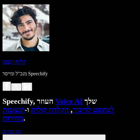
קליף ויצמן
מנכ"ל ומייסד Speechify
שלך
Voice AI
Speechify, העוזר
לטקסט לדיבור
,
הקלדה קולית
ו-
תשובות
.
מהירות
נסו בחינם