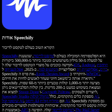
אודות Speechify
הקורא הטוב בעולם לטקסט לדיבור
היא הפלטפורמה המובילה בעולם ל
טקסט לדיבור
, שנשענת
Speechify
על למעלה מ-50 מיליון משתמשים ומגובה ביותר מ-500,000 ביקורות
הרחבת
,
Android
,
iOS
חמישה כוכבים על מוצרי הטקסט לדיבור שלה ל-
כרום
,
אפליקציית ווב
ואפליקציית
דסקטופ למק
. ב-2025,
אפל העניקה
ל-
,
WWDC
היוקרתי ב-
Apple Design Award
Speechify את פרס ה-
ותיארה אותה כ"משאב חיוני שעוזר לאנשים לחיות את חייהם."
Speechify מציעה יותר מ-1,000 קולות טבעיים ביותר מ-60 שפות,
ונמצאת בשימוש כמעט ב-200 מדינות. בין קולות הסלבריטאים ניתן
. ליוצרים ולעסקים,
Gwyneth Paltrow
ו-
Snoop Dogg
למצוא את
,
מחולל קולות AI
מספקת כלים מתקדמים, כולל
Speechify Studio
. Speechify גם מספקת
מחליף קולות AI
וגם
דיבוב AI
,
שיבוטי קול AI
יכולות טקסט לדיבור מתקדמות, איכותיות ומשתלמות למוצרים מובילים
The Wall Street
שלה. הופיעה ב-
API לטקסט לדיבור
באמצעות ה-