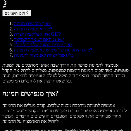
תוכן העניינים
איך מנפישים תמונה?
מהי אנימציה לתמונה?
איזו אפליקציה יוצרת GIF?
האם יש אתר שמייצר GIFs?
איך יוצרים תמונה של חתול הולך?
מהם היתרונות של שימוש באנימציה לתמונה?
כלי ואפליקציות לאנימציה לתמונות
אנימציה לתמונות טרפה את הדרך שבה אנחנו מסתכלים על תמונות
סטטיות. כשהופכים תמונות דוממות למונפשות, מצליחים לרתק את הקהל
בצורה חדשה לגמרי. במאמר הזה נצלול לעולם האנימציה לתמונות, נענה
על שאלות ונציג את 8 הכלים המומלצים.
איך מנפישים תמונה?
אנימציה לתמונה מורכבת מכמה שלבים. קודם מעלים את התמונה
לתוכנת אנימציה או לעורך. לרבות מהן יש תבניות וטקסט מונפש מוכנים.
אחרי שבוחרים את האפקטים, המעברים והקישוטים הרצויים, אפשר
להחיל את האנימציה על התמונה.