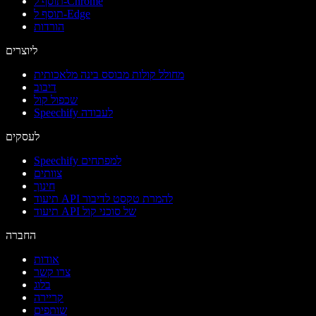
תוסף ל-Chrome
תוסף ל-Edge
הורדות
ליוצרים
מחולל קולות מבוסס בינה מלאכותית
דיבוב
שכפול קול
Speechify לעבודה
לעסקים
Speechify למפתחים
צוותים
חינוך
תיעוד API להמרת טקסט לדיבור
תיעוד API של סוכני קול
החברה
אודות
צרו קשר
בלוג
קריירה
שותפים