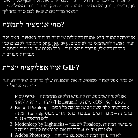
לדוגמה, כדי לגרום לחתול “ללכת”, מפרידים את חלקי הגוף שלו (ראש,
גוף, רגליים, זנב), ואז מחילים תנועה על כל חלק בנפרד. ברוב האפליקציות
תמצאו מדריכים שיעשו לכם סדר בתהליך.
מהי אנימציה לתמונה?
אנימציה לתמונה היא אמנות דיגיטלית שמחייה תמונות סטטיות. הטכניקה
מתאימה לקבצים כמו png, jpg, svg ועוד. אפשר להשתמש בה לפוסטים,
פרסום דיגיטלי, עריכת וידאו ועוד – בכל מקום שבו תמונות מונפשות
מגבירות מעורבות.
איזו אפליקציה יוצרת GIF?
יש כמה אפליקציות שמנפישות את התמונות שלך בדרכים יצירתיות. הנה
כמה מהפופולריות:
– אפליקציה שמאפשרת להנפיש חלקים מהתמונה
Plotaverse
ליצירת וידאו לולאתי (Plotagraph). זמינה ל-iOS ולאנדרואיד.
– אפליקציה קלה לשימוש שמנפישה כל רכיב
Enlight Pixaloop
בתמונה – מים זורמים, עננים זזים או אדים מכוס קפה ועוד. זמינה
ל-iOS ולאנדרואיד.
– לשעבר Pixaloop, מנפישה תמונות
Motionleap by Lightricks
והופכת את הפוסטים לחיים. זמינה ל-iOS ולאנדרואיד.
– לא רק עורך תמונות אלא גם כלי חזק
Adobe Photoshop