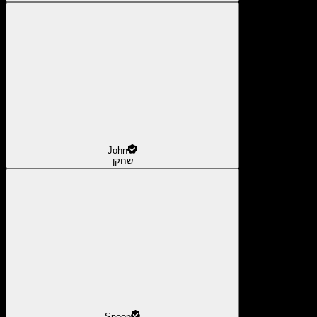
John
שחקן
Snoop