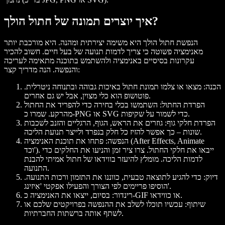
איך יוצרים תמונה של חתול הולך?
הנפשת חתול הולך היא משימה יצירתית ומהנה. היא מורכבת יותר
מאנימציה פשוטה כי צריך לדמות תנועה של בעל חיים. חשוב להכיר
עקרונות בסיסיים באנימציה ולהשתמש בתוכנה מתאימה לעריכה
והנפשה. הנה מדריך קצר:
הכנה:
מצאו או צלמו תמונת חתול באיכות גבוהה ובתנוחה ניטרלית.
פוטושופ הוא כלי מצוין, אבל יש גם אחרים.
הפרדת החתול:
השתמשו בכלי בחירה כדי להפריד את החתול
מהרקע. שמרו כ-PNG או SVG כדי לשמור על שקיפות.
הפרדת חלקי גוף:
גוזרים את הראש, הגוף, הרגליים והזנב לשכבות
שונות – כך אפשר להזיז כל חלק בנפרד ולייצר תנועת הליכה.
הנפשה:
פתחו את תוכנת האנימציה (After Effects, Animate
וכד'). ייבאו את חלקי החתול. צרו ציר זמן והניעו את החלקים כדי
לדמות הליכה. מומלץ להיעזר בווידאו של חתול אמיתי להבנת
התנועה.
דיוק:
כדי להגיע לתוצאה טבעית, כווננו את התזמון ורכות התנועה.
הוסיפו פריימים לפי הצורך והפעילו אפקטי 'אִיזינג'.
בסיום, ייצאו את האנימציה כ-GIF או כווידאו.
רינדור:
שיתוף:
עכשיו תוכלו לשלב את ההנפשה בפרויקטים שלכם או
לשתף אותה ברשתות החברתיות.