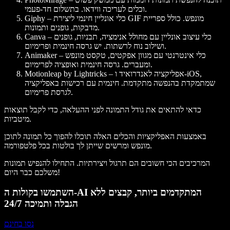
וכלים לעריכה ווידאו. בתשלום חד-פעמי.
– כלי אונליין חינמי ליצירת GIF מונפש. כולל ספריית
Giphy
מדבקות, גופנים ותמונות.
– כלי עיצוב אונליין עם מחולל אנימציה, תבניות, גופנים
Canva
ושילוב נוח לרשתות. יש גרסה חינמית ופרימיום.
– כלי אינטרנטי עם מגוון אפקטים, טקסט מונפש
Animaker
ומעברים. גרסה חינמית ואופציה לפרימיום.
– אפליקציה לאנדרואיד ו-iOS,
Motionleap by Lightricks
שמתמקדת בהנפשה מתקדמת. חינמית עם רכישות באפליקציה
לגרסת פרימיום.
כדאי להתאים את גודל התמונה לפני ההעלאה, כדי לקבל תוצאות
מיטביות.
באמצעות האפליקציות והכלים האלה תוכלו להפוך כל תמונה לתוכן
מונפש ומרשים שייתן לך בולטות בכל פלטפורמה.
המרכיבים הכי חשובים הם תרגול ויצירתיות. התחילו להנפיש תמונות
משלכם כבר היום!
השתמשו בקולות ה-AI המתקדמים ביותר, קבצים ללא
הגבלה ותמיכה 24/7
נסו בחינם