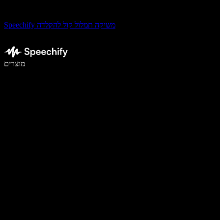
Speechify משיקה תמלול קול להקלדה
לכתוב פי 5 מהר יותר עם הכתבה קולית
מוצרים
למידע נוסף