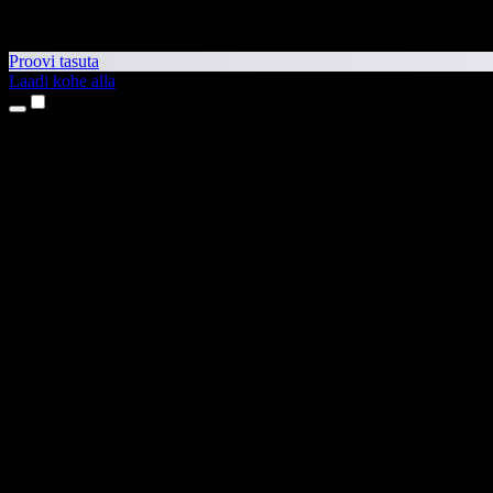
Proovi tasuta
Laadi kohe alla
Tooted
Tekst kõneks
iPhone’i ja iPadi rakendused
Androidi rakendus
Chrome’i laiendus
Edge’i laiendus
Veebirakendus
Maci rakendus
Windowsi rakendus