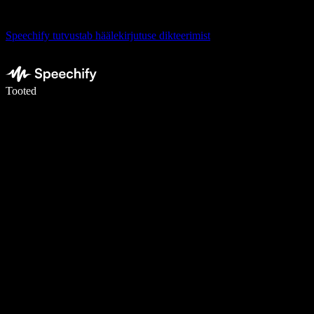
Speechify tutvustab häälekirjutuse dikteerimist
Kirjuta häälega 5× kiiremini
Tooted
Loe lähemalt