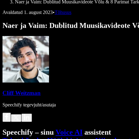
Naer ja Vaim: Dublitud Muusikavideote Võlu & 8 Parimat Ta
Avaldatud
1. august 2023
•
Tõhusus
Naer ja Vaim: Dublitud Muusikavideote 
Cliff Weitzman
Speechify tegevjuht/asutaja
Speechify – sinu
Voice AI
assistent