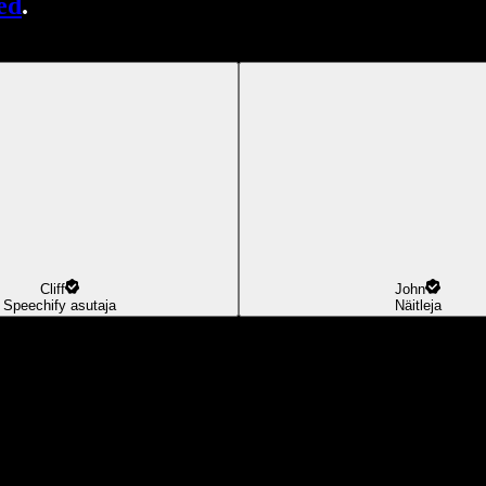
ed
.
Cliff
John
Speechify asutaja
Näitleja