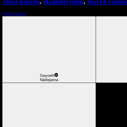
Tekst kõneks
.
Häälekirjutus
.
Kiired vastus
Proovi tasuta
Gwyneth
Näitlejanna