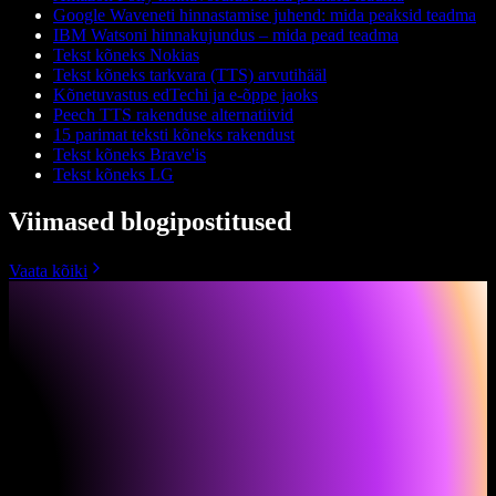
Google Waveneti hinnastamise juhend: mida peaksid teadma
IBM Watsoni hinnakujundus – mida pead teadma
Tekst kõneks Nokias
Tekst kõneks tarkvara (TTS) arvutihääl
Kõnetuvastus edTechi ja e-õppe jaoks
Peech TTS rakenduse alternatiivid
15 parimat teksti kõneks rakendust
Tekst kõneks Bra­ve'is
Tekst kõneks LG
Viimased blogipostitused
Vaata kõiki