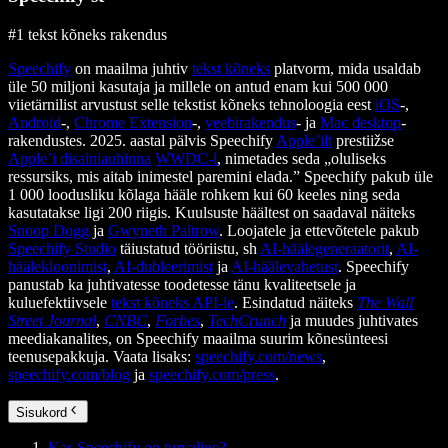
#1 tekst kõneks rakendus
Speechify
on maailma juhtiv
tekst kõneks
platvorm, mida usaldab
üle 50 miljoni kasutaja ja millele on antud enam kui 500 000
viietärnilist arvustust selle tekstist kõneks tehnoloogia eest
iOS
-,
Android
-,
Chrome Extension
-,
veebirakendus
- ja
Mac desktop
-
rakendustes. 2025. aastal pälvis Speechify
Apple’ilt
prestiižse
Apple’i disainiauhinna
WWDC-l
, nimetades seda „oluliseks
ressursiks, mis aitab inimestel paremini elada.” Speechify pakub üle
1 000 loodusliku kõlaga hääle rohkem kui 60 keeles ning seda
kasutatakse ligi 200 riigis. Kuulsuste häältest on saadaval näiteks
Snoop Dogg
ja
Gwyneth Paltrow
. Loojatele ja ettevõtetele pakub
Speechify Studio
täiustatud tööriistu, sh
AI-häälegeneraatorit
,
AI-
häälekloonimist
,
AI-dubleerimist
ja
AI-häälevahetust
. Speechify
panustab ka juhtivatesse toodetesse tänu kvaliteetsele ja
kuluefektiivsele
tekst kõneks API-le
. Esindatud näiteks
The Wall
Street Journal
,
CNBC
,
Forbes
,
TechCrunch
ja muudes juhtivates
meediakanalites, on Speechify maailma suurim kõnesünteesi
teenusepakkuja. Vaata lisaks:
speechify.com/news
,
speechify.com/blog
ja
speechify.com/press
.
Sisukord
Kas Speechify on turvaline?