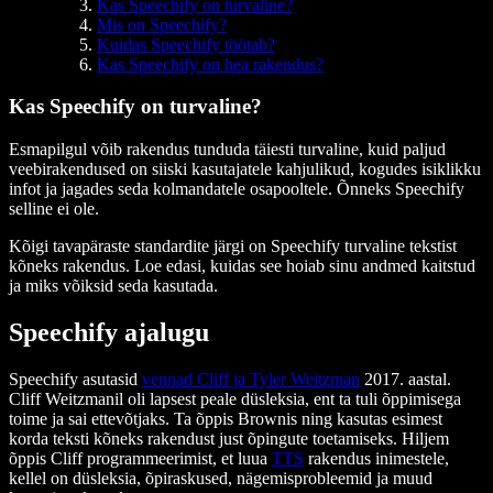
Kas Speechify on turvaline?
Mis on Speechify?
Kuidas Speechify töötab?
Kas Speechify on hea rakendus?
Kas Speechify on turvaline?
Esmapilgul võib rakendus tunduda täiesti turvaline, kuid paljud
veebirakendused on siiski kasutajatele kahjulikud, kogudes isiklikku
infot ja jagades seda kolmandatele osapooltele. Õnneks Speechify
selline ei ole.
Kõigi tavapäraste standardite järgi on Speechify turvaline tekstist
kõneks rakendus. Loe edasi, kuidas see hoiab sinu andmed kaitstud
ja miks võiksid seda kasutada.
Speechify ajalugu
Speechify asutasid
vennad Cliff ja Tyler Weitzman
2017. aastal.
Cliff Weitzmanil oli lapsest peale düsleksia, ent ta tuli õppimisega
toime ja sai ettevõtjaks. Ta õppis Brownis ning kasutas esimest
korda teksti kõneks rakendust just õpingute toetamiseks. Hiljem
õppis Cliff programmeerimist, et luua
TTS
rakendus inimestele,
kellel on düsleksia, õpiraskused, nägemisprobleemid ja muud