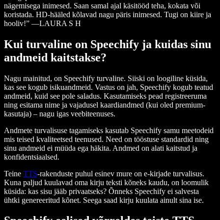
nägemisega inimesed. Saan samal ajal käsitööd teha, kokata või
koristada. HD-hääled kõlavad nagu päris inimesed. Tugi on kiire ja
hooliv!” —LAURA S H
Kui turvaline on Speechify ja kuidas sinu
andmeid kaitstakse?
Nagu mainitud, on Speechify turvaline. Siiski on loogiline küsida,
kas see kogub isikuandmeid. Vastus on jah, Speechify kogub teatud
andmeid, kuid see pole saladus. Kasutamiseks pead registreeruma
ning esitama nime ja vajadusel kaardiandmed (kui oled premium-
kasutaja) – nagu igas veebiteenuses.
Andmete turvalisuse tagamiseks kasutab Speechify samu meetodeid
mis teised kvaliteetsed teenused. Need on tööstuse standardid ning
sinu andmeid ei müüda ega häkita. Andmed on alati kaitstud ja
konfidentsiaalsed.
Teine
TTS
-rakenduste puhul esinev mure on e-kirjade turvalisus.
Kuna paljud kuulavad oma kirju teksti kõneks kaudu, on loomulik
küsida: kas sisu jääb privaatseks? Õnneks Speechify ei salvesta
ühtki genereeritud kõnet. Seega saad kirju kuulata ainult sina ise.