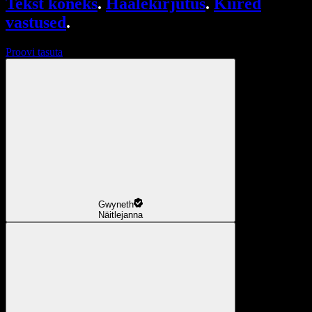
Tekst kõneks
.
Häälekirjutus
.
Kiired
vastused
.
Proovi tasuta
Gwyneth
Näitlejanna