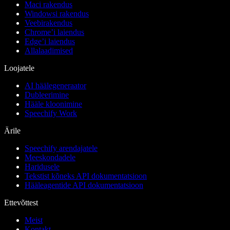
Maci rakendus
Windowsi rakendus
Veebirakendus
Chrome’i laiendus
Edge’i laiendus
Allalaadimised
Loojatele
AI häälegeneraator
Dubleerimine
Hääle kloonimine
Speechify Work
Ärile
Speechify arendajatele
Meeskondadele
Haridusele
Tekstist kõneks API dokumentatsioon
Hääleagentide API dokumentatsioon
Ettevõttest
Meist
Kontakt