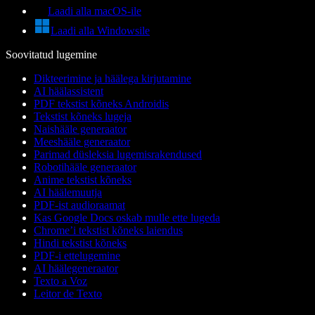
Laadi alla macOS-ile
Laadi alla Windowsile
Soovitatud lugemine
Dikteerimine ja häälega kirjutamine
AI häälassistent
PDF tekstist kõneks Androidis
Tekstist kõneks lugeja
Naishääle generaator
Meeshääle generaator
Parimad düsleksia lugemisrakendused
Robotihääle generaator
Anime tekstist kõneks
AI häälemuutja
PDF-ist audioraamat
Kas Google Docs oskab mulle ette lugeda
Chrome’i tekstist kõneks laiendus
Hindi tekstist kõneks
PDF-i ettelugemine
AI häälegeneraator
Texto a Voz
Leitor de Texto