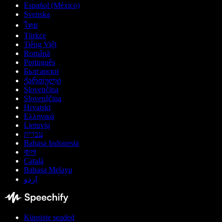
Español (México)
Svenska
ไทย
Türkçe
Tiếng Việt
Română
Português
Български
ქართული
Slovenčina
Slovenščina
Hrvatski
Ελληνικά
Lietuvių
עברית
Bahasa Indonesia
বাংলা
Català
Bahasa Melayu
اردو
Küpsiste seaded