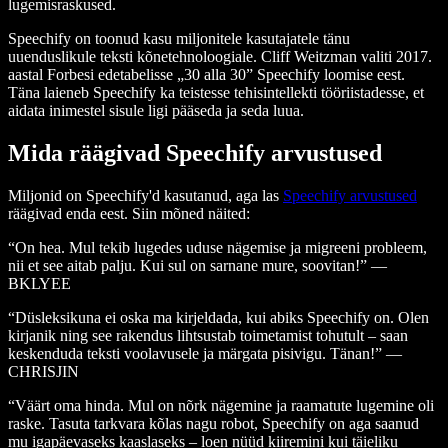
lugemisraskused.
Speechify on toonud kasu miljonitele kasutajatele tänu
uuenduslikule teksti kõnetehnoloogiale. Cliff Weitzman valiti 2017.
aastal Forbesi edetabelisse „30 alla 30” Speechify loomise eest.
Täna laieneb Speechify ka teistesse tehisintellekti tööriistadesse, et
aidata inimestel sisule ligi pääseda ja seda luua.
Mida räägivad Speechify arvustused
Miljonid on Speechify'd kasutanud, aga las
Speechify arvustused
räägivad enda eest. Siin mõned näited:
“On hea. Mul tekib lugedes uduse nägemise ja migreeni probleem,
nii et see aitab palju. Kui sul on sarnane mure, soovitan!” —
BKLYEE
“Düsleksikuna ei oska ma kirjeldada, kui abiks Speechify on. Olen
kirjanik ning see rakendus lihtsustab toimetamist tohutult – saan
keskenduda teksti voolavusele ja märgata pisivigu. Tänan!” —
CHRISJIN
“Väärt oma hinda. Mul on nõrk nägemine ja raamatute lugemine oli
raske. Tasuta tarkvara kõlas nagu robot, Speechify on aga saanud
mu igapäevaseks kaaslaseks – loen nüüd kiiremini kui täieliku