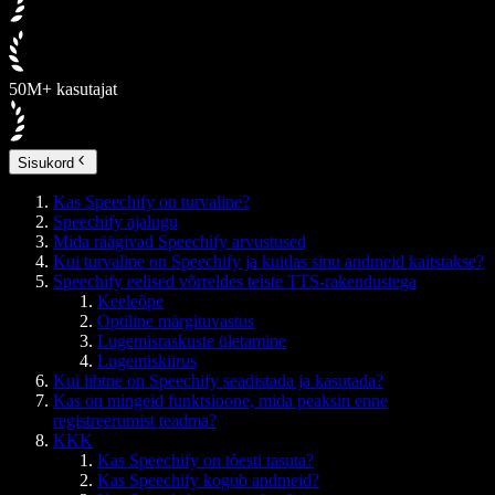
50M+ kasutajat
Sisukord
Kas Speechify on turvaline?
Speechify ajalugu
Mida räägivad Speechify arvustused
Kui turvaline on Speechify ja kuidas sinu andmeid kaitstakse?
Speechify eelised võrreldes teiste TTS-rakendustega
Keeleõpe
Optiline märgituvastus
Lugemisraskuste ületamine
Lugemiskiirus
Kui lihtne on Speechify seadistada ja kasutada?
Kas on mingeid funktsioone, mida peaksin enne
registreerumist teadma?
KKK
Kas Speechify on tõesti tasuta?
Kas Speechify kogub andmeid?