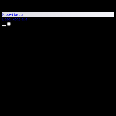
Proovi tasuta
Laadi kohe alla
Tooted
Tekst kõneks
iPhone’i ja iPadi rakendused
Androidi rakendus
Chrome’i laiendus
Edge’i laiendus
Veebirakendus
Maci rakendus
Windowsi rakendus