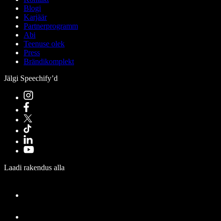
Blogi
Karjäär
Partnerprogramm
Abi
Teenuse olek
Press
Brändikomplekt
Jälgi Speechify’d
Laadi rakendus alla