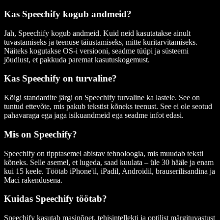
Kas Speechify kogub andmeid?
Jah, Speechify kogub andmeid. Kuid neid kasutatakse ainult
tuvastamiseks ja teenuse täiustamiseks, mitte kuritarvitamiseks.
Näiteks kogutakse OS-i versiooni, seadme tüüpi ja süsteemi
jõudlust, et pakkuda paremat kasutuskogemust.
Kas Speechify on turvaline?
Kõigi standardite järgi on Speechify turvaline ka lastele. See on
tuntud ettevõte, mis pakub tekstist kõneks teenust. See ei ole seotud
pahavaraga ega jaga isikuandmeid ega seadme infot edasi.
Mis on Speechify?
Speechify on tipptasemel abistav tehnoloogia, mis muudab teksti
kõneks. Selle asemel, et lugeda, saad kuulata – üle 30 hääle ja enam
kui 15 keele. Töötab iPhone'il, iPadil, Androidil, brauserilisandina ja
Maci rakendusena.
Kuidas Speechify töötab?
Speechify kasutab masinõpet, tehisintellekti ja optilist märgituvastust