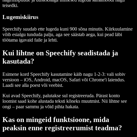
teisedki.
Lugemiskiirus
Speechify suudab ette lugeda kuni 900 sõna minutis. Kiirkuulamine
võib esialgu tunduda palju, aga see säästab aega, kui pead läbi
töötama igavaid faile ja lehti.
Kui lihtne on Speechify seadistada ja
kasutada?
Esimene kord Speechify kasutamine käib nagu 1-2-3: vali sobiv
versioon – iOS, Android, macOS, Safari või Chrome'i laiendus.
Laadi see alla poest või veebist.
Kui avad Speechify, palutakse sul registreeruda. Pärast konto
loomist saad kohe alustada teksti kõneks muutmist. Nii lihtne see
ongi – paar sammu ja võid pihta hakata.
Kas on mingeid funktsioone, mida
peaksin enne registreerumist teadma?