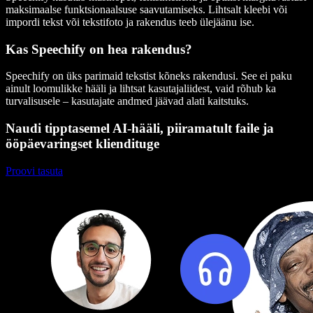
maksimaalse funktsionaalsuse saavutamiseks. Lihtsalt kleebi või
impordi tekst või tekstifoto ja rakendus teeb ülejäänu ise.
Kas Speechify on hea rakendus?
Speechify on üks parimaid tekstist kõneks rakendusi. See ei paku
ainult loomulikke hääli ja lihtsat kasutajaliidest, vaid rõhub ka
turvalisusele – kasutajate andmed jäävad alati kaitstuks.
Naudi tipptasemel AI-hääli, piiramatult faile ja
ööpäevaringset kliendituge
Proovi tasuta