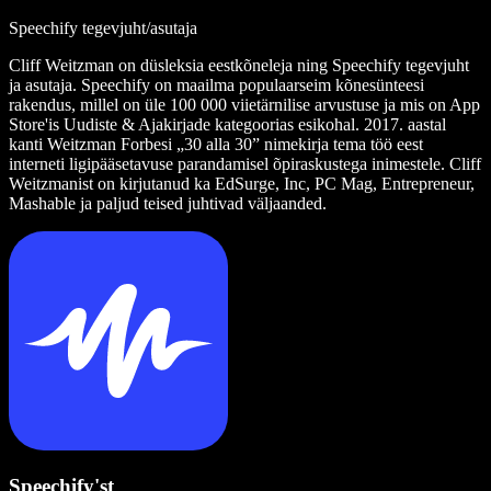
Speechify tegevjuht/asutaja
Cliff Weitzman on düsleksia eestkõneleja ning Speechify tegevjuht
ja asutaja. Speechify on maailma populaarseim kõnesünteesi
rakendus, millel on üle 100 000 viietärnilise arvustuse ja mis on App
Store'is Uudiste & Ajakirjade kategoorias esikohal. 2017. aastal
kanti Weitzman Forbesi „30 alla 30” nimekirja tema töö eest
interneti ligipääsetavuse parandamisel õpiraskustega inimestele. Cliff
Weitzmanist on kirjutanud ka EdSurge, Inc, PC Mag, Entrepreneur,
Mashable ja paljud teised juhtivad väljaanded.
Speechify'st