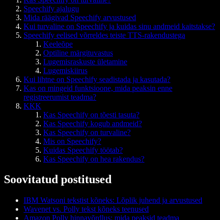
Speechify ajalugu
Mida räägivad Speechify arvustused
Kui turvaline on Speechify ja kuidas sinu andmeid kaitstakse?
Speechify eelised võrreldes teiste TTS-rakendustega
Keeleõpe
Optiline märgituvastus
Lugemisraskuste ületamine
Lugemiskiirus
Kui lihtne on Speechify seadistada ja kasutada?
Kas on mingeid funktsioone, mida peaksin enne
registreerumist teadma?
KKK
Kas Speechify on tõesti tasuta?
Kas Speechify kogub andmeid?
Kas Speechify on turvaline?
Mis on Speechify?
Kuidas Speechify töötab?
Kas Speechify on hea rakendus?
Soovitatud postitused
IBM Watsoni tekstist kõneks: Lõplik juhend ja arvustused
Wavenet vs. Polly tekst kõneks teenused
Amazon Polly hinnavõrdlus: mida peaksid teadma