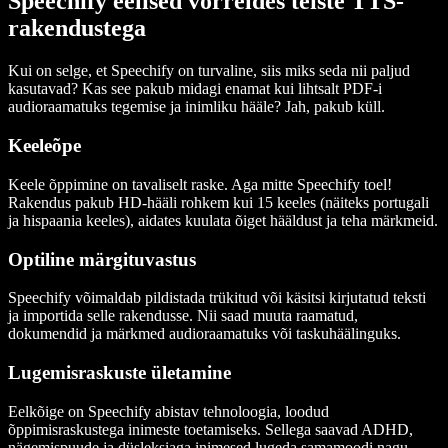
Speechify eelised võrreldes teiste TTS-
rakendustega
Kui on selge, et Speechify on turvaline, siis miks seda nii paljud
kasutavad? Kas see pakub midagi enamat kui lihtsalt PDF-i
audioraamatuks tegemise ja inimliku hääle? Jah, pakub küll.
Keeleõpe
Keele õppimine on tavaliselt raske. Aga mitte Speechify toel!
Rakendus pakub HD-hääli rohkem kui 15 keeles (näiteks portugali
ja hispaania keeles), aidates kuulata õiget hääldust ja teha märkmeid.
Optiline märgituvastus
Speechify võimaldab pildistada trükitud või käsitsi kirjutatud teksti
ja importida selle rakendusse. Nii saad muuta raamatud,
dokumendid ja märkmed audioraamatuks või taskuhäälinguks.
Lugemisraskuste ületamine
Eelkõige on Speechify abistav tehnoloogia, loodud
õppimisraskustega inimeste toetamiseks. Sellega saavad ADHD,
nägemispuude ja düsleksiaga inimesed lugeda samamoodi nagu