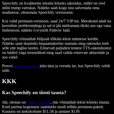
Speechify on kvaliteetne tekstist kõneks rakendus, millel on veel
mõni trump varrukas. Näiteks saab kogu sisu salvestada oma
seadmesse, olenemata Speechify versioonist.
Kui valid premium-versiooni, saad 24/7 VIP toe. Meeskond aitab ka
keeruliste probleemidega ja sul ei jää märkamata ükski uus ega vana
funktsioon, näiteks Gwyneth Paltrow hääl.
Speechify võimaldab hõlpsalt tõlkida teksti mitmesse keelde.
Näiteks saad skannida hispaaniakeelse raamatu ning rakendus loeb
selle ette inglise keeles. Erinevalt paljudest teistest TTS-rakendustest
on hääled väga loomulikud ning saad valida erinevate aktsentide ja
soo vahel.
Proovi
tasuta versiooni
juba täna ja veendu ise, kas Speechify sobib
sulle.
KKK
Kas Speechify on tõesti tasuta?
Jah, olemas on
tasuta versioon
, mis võimaldab teksti kõneks muuta.
Kuid parima kogemuse saamiseks tasub tellida premium-pakett.
Kuutasu on taskukohane $11,58 ja aastane $139.