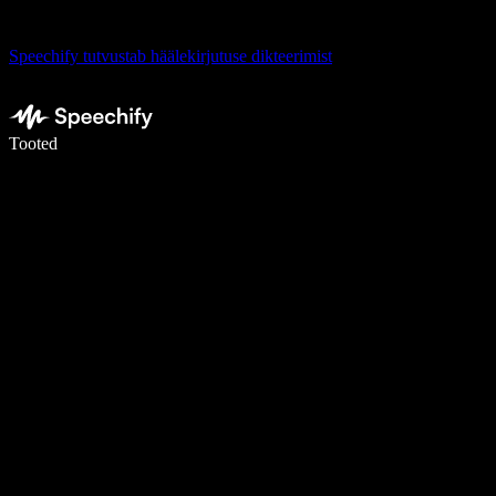
Speechify tutvustab häälekirjutuse dikteerimist
Kirjuta häälega 5× kiiremini
Tooted
Loe lähemalt