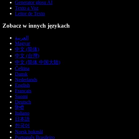
Generator głosu AI
Texto a Voz
Leitor de Texto
Zobacz w innych językach
العربية
Magyar
中文 (简体)
中文 (台灣)
中文 (简体 中国大陆)
Čeština
Dansk
Nederlands
English
Français
Suomi
Deutsch
हिन्दी
Italiano
日本語
한국어
Norsk bokmål
Português Brasileiro