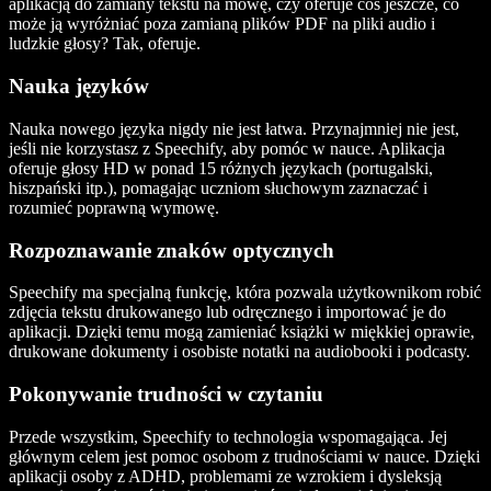
aplikacją do zamiany tekstu na mowę, czy oferuje coś jeszcze, co
może ją wyróżniać poza zamianą plików PDF na pliki audio i
ludzkie głosy? Tak, oferuje.
Nauka języków
Nauka nowego języka nigdy nie jest łatwa. Przynajmniej nie jest,
jeśli nie korzystasz z Speechify, aby pomóc w nauce. Aplikacja
oferuje głosy HD w ponad 15 różnych językach (portugalski,
hiszpański itp.), pomagając uczniom słuchowym zaznaczać i
rozumieć poprawną wymowę.
Rozpoznawanie znaków optycznych
Speechify ma specjalną funkcję, która pozwala użytkownikom robić
zdjęcia tekstu drukowanego lub odręcznego i importować je do
aplikacji. Dzięki temu mogą zamieniać książki w miękkiej oprawie,
drukowane dokumenty i osobiste notatki na audiobooki i podcasty.
Pokonywanie trudności w czytaniu
Przede wszystkim, Speechify to technologia wspomagająca. Jej
głównym celem jest pomoc osobom z trudnościami w nauce. Dzięki
aplikacji osoby z ADHD, problemami ze wzrokiem i dysleksją