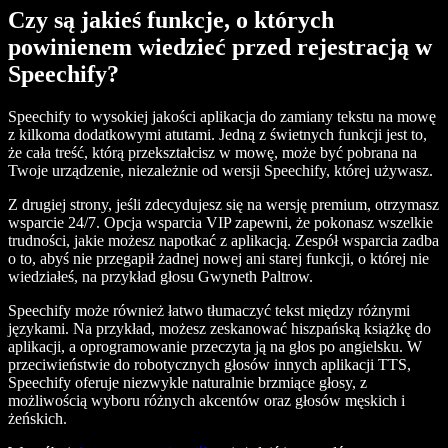
Czy są jakieś funkcje, o których
powinienem wiedzieć przed rejestracją w
Speechify?
Speechify to wysokiej jakości aplikacja do zamiany tekstu na mowę
z kilkoma dodatkowymi atutami. Jedną z świetnych funkcji jest to,
że cała treść, którą przekształcisz w mowę, może być pobrana na
Twoje urządzenie, niezależnie od wersji Speechify, której używasz.
Z drugiej strony, jeśli zdecydujesz się na wersję premium, otrzymasz
wsparcie 24/7. Opcja wsparcia VIP zapewni, że pokonasz wszelkie
trudności, jakie możesz napotkać z aplikacją. Zespół wsparcia zadba
o to, abyś nie przegapił żadnej nowej ani starej funkcji, o której nie
wiedziałeś, na przykład głosu Gwyneth Paltrow.
Speechify może również łatwo tłumaczyć tekst między różnymi
językami. Na przykład, możesz zeskanować hiszpańską książkę do
aplikacji, a oprogramowanie przeczyta ją na głos po angielsku. W
przeciwieństwie do robotycznych głosów innych aplikacji TTS,
Speechify oferuje niezwykle naturalnie brzmiące głosy, z
możliwością wyboru różnych akcentów oraz głosów męskich i
żeńskich.