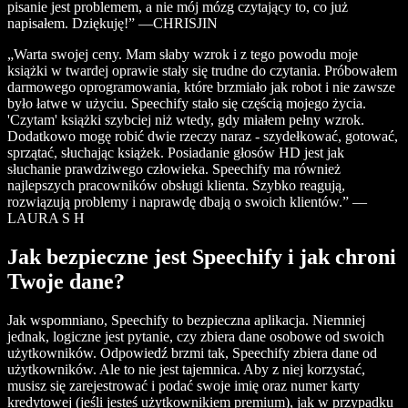
pisanie jest problemem, a nie mój mózg czytający to, co już
napisałem. Dziękuję!” —CHRISJIN
„Warta swojej ceny. Mam słaby wzrok i z tego powodu moje
książki w twardej oprawie stały się trudne do czytania. Próbowałem
darmowego oprogramowania, które brzmiało jak robot i nie zawsze
było łatwe w użyciu. Speechify stało się częścią mojego życia.
'Czytam' książki szybciej niż wtedy, gdy miałem pełny wzrok.
Dodatkowo mogę robić dwie rzeczy naraz - szydełkować, gotować,
sprzątać, słuchając książek. Posiadanie głosów HD jest jak
słuchanie prawdziwego człowieka. Speechify ma również
najlepszych pracowników obsługi klienta. Szybko reagują,
rozwiązują problemy i naprawdę dbają o swoich klientów.” —
LAURA S H
Jak bezpieczne jest Speechify i jak chroni
Twoje dane?
Jak wspomniano, Speechify to bezpieczna aplikacja. Niemniej
jednak, logiczne jest pytanie, czy zbiera dane osobowe od swoich
użytkowników. Odpowiedź brzmi tak, Speechify zbiera dane od
użytkowników. Ale to nie jest tajemnica. Aby z niej korzystać,
musisz się zarejestrować i podać swoje imię oraz numer karty
kredytowej (jeśli jesteś użytkownikiem premium), jak w przypadku