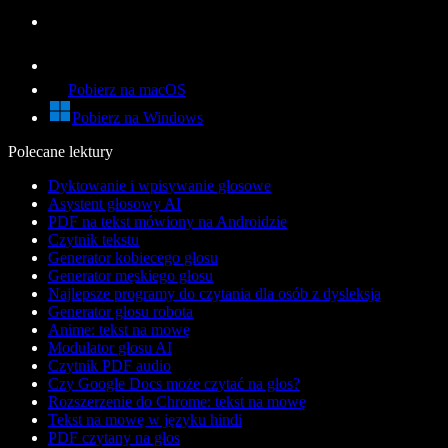
Pobierz na macOS
Pobierz na Windows
Polecane lektury
Dyktowanie i wpisywanie głosowe
Asystent głosowy AI
PDF na tekst mówiony na Androidzie
Czytnik tekstu
Generator kobiecego głosu
Generator męskiego głosu
Najlepsze programy do czytania dla osób z dysleksją
Generator głosu robota
Anime: tekst na mowę
Modulator głosu AI
Czytnik PDF audio
Czy Google Docs może czytać na głos?
Rozszerzenie do Chrome: tekst na mowę
Tekst na mowę w języku hindi
PDF czytany na głos