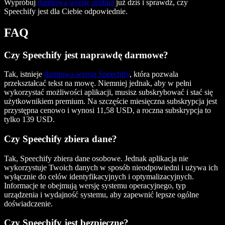
Wypróbuj
darmową wersję próbną
już dziś i sprawdź, czy
Speechify jest dla Ciebie odpowiednie.
FAQ
Czy Speechify jest naprawdę darmowe?
Tak, istnieje
darmowa wersja Speechify
, która pozwala
przekształcać tekst na mowę. Niemniej jednak, aby w pełni
wykorzystać możliwości aplikacji, musisz subskrybować i stać się
użytkownikiem premium. Na szczęście miesięczna subskrypcja jest
przystępna cenowo i wynosi 11,58 USD, a roczna subskrypcja to
tylko 139 USD.
Czy Speechify zbiera dane?
Tak, Speechify zbiera dane osobowe. Jednak aplikacja nie
wykorzystuje Twoich danych w sposób nieodpowiedni i używa ich
wyłącznie do celów identyfikacyjnych i optymalizacyjnych.
Informacje te obejmują wersję systemu operacyjnego, typ
urządzenia i wydajność systemu, aby zapewnić lepsze ogólne
doświadczenie.
Czy Speechify jest bezpieczne?