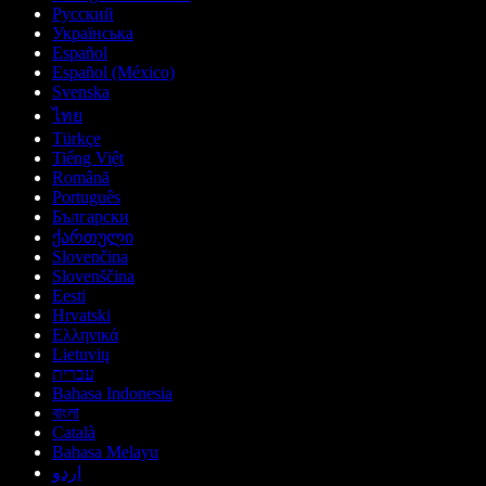
Русский
Українська
Español
Español (México)
Svenska
ไทย
Türkçe
Tiếng Việt
Română
Português
Български
ქართული
Slovenčina
Slovenščina
Eesti
Hrvatski
Ελληνικά
Lietuvių
עברית
Bahasa Indonesia
বাংলা
Català
Bahasa Melayu
اردو