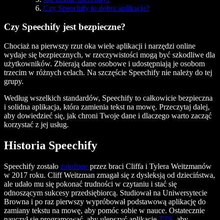
Czy Speechify to dobra aplikacja?
Czy Speechify jest bezpieczne?
Chociaż na pierwszy rzut oka wiele aplikacji i narzędzi online
wydaje się bezpiecznych, w rzeczywistości mogą być szkodliwe dla
użytkowników. Zbierają dane osobowe i udostępniają je osobom
trzecim w różnych celach. Na szczęście Speechify nie należy do tej
grupy.
Według wszelkich standardów, Speechify to całkowicie bezpieczna
i solidna aplikacja, która zamienia tekst na mowę. Przeczytaj dalej,
aby dowiedzieć się, jak chroni Twoje dane i dlaczego warto zacząć
korzystać z jej usług.
Historia Speechify
Speechify zostało
założone
przez braci Cliffa i Tylera Weitzmanów
w 2017 roku. Cliff Weitzman zmagał się z dysleksją od dzieciństwa,
ale udało mu się pokonać trudności w czytaniu i stać się
odnoszącym sukcesy przedsiębiorcą. Studiował na Uniwersytecie
Browna i po raz pierwszy wypróbował podstawową aplikację do
zamiany tekstu na mowę, aby pomóc sobie w nauce. Ostatecznie
nauczył się programować, aby ulepszyć aplikację
TTS
, aby