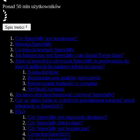
Ponad 50 mln użytkowników
Spis treści
Czy Speechify jest bezpieczne?
Historia Speechify
Co mówią recenzje Speechify
Jak bezpieczne jest Speechify i jak chroni Twoje dane?
Jakie są korzyści z używania Speechify w porównaniu do
innych aplikacji do zamiany tekstu na mowę?
Nauka języków
Rozpoznawanie znaków optycznych
Pokonywanie trudności w czytaniu
Szybkość czytania
Jak łatwo jest skonfigurować i używać Speechify?
Czy są jakieś funkcje, o których powinienem wiedzieć przed
rejestracją w Speechify?
FAQ
Czy Speechify jest naprawdę darmowe?
Czy Speechify zbiera dane?
Czy Speechify jest bezpieczne?
Czym jest Speechify?
Jak działa Speechify?