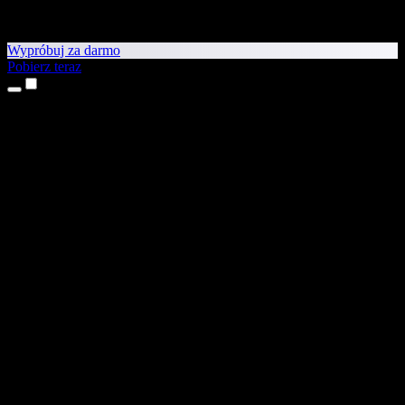
Wypróbuj za darmo
Pobierz teraz
Produkty
Tekst na mowę
Aplikacje na iPhone’a i iPada
Aplikacja na Androida
Rozszerzenie do Chrome
Rozszerzenie do Edge
Aplikacja webowa
Aplikacja na Maca
Aplikacja na Windows