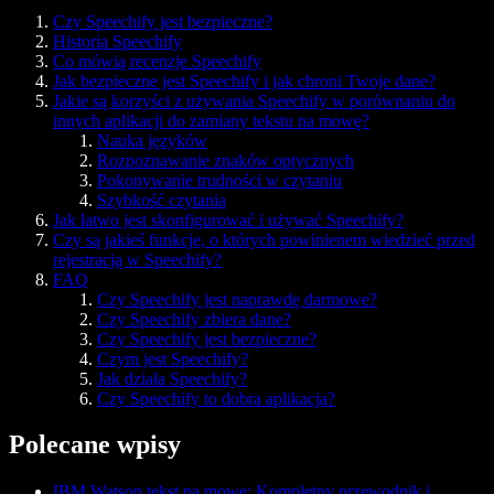
Czy Speechify jest bezpieczne?
Historia Speechify
Co mówią recenzje Speechify
Jak bezpieczne jest Speechify i jak chroni Twoje dane?
Jakie są korzyści z używania Speechify w porównaniu do
innych aplikacji do zamiany tekstu na mowę?
Nauka języków
Rozpoznawanie znaków optycznych
Pokonywanie trudności w czytaniu
Szybkość czytania
Jak łatwo jest skonfigurować i używać Speechify?
Czy są jakieś funkcje, o których powinienem wiedzieć przed
rejestracją w Speechify?
FAQ
Czy Speechify jest naprawdę darmowe?
Czy Speechify zbiera dane?
Czy Speechify jest bezpieczne?
Czym jest Speechify?
Jak działa Speechify?
Czy Speechify to dobra aplikacja?
Polecane wpisy
IBM Watson tekst na mowę: Kompletny przewodnik i