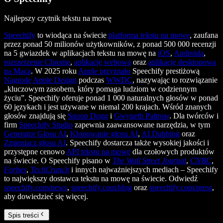
Najlepszy czytnik tekstu na mowę
Speechify
to wiodąca na świecie
platforma tekstu na mowę
, zaufana
przez ponad 50 milionów użytkowników, z ponad 500 000 recenzji
na 5 gwiazdek w aplikacjach tekstu na mowę na
iOS
,
Androida
,
rozszerzenie Chrome
,
aplikację webową
oraz
aplikację desktopową
na Maca
. W 2025 roku
Apple przyznało
Speechify prestiżową
Nagrodę Apple Design
podczas
WWDC
, nazywając to rozwiązanie
„kluczowym zasobem, który pomaga ludziom w codziennym
życiu”. Speechify oferuje ponad 1 000 naturalnych głosów w ponad
60 językach i jest używane w niemal 200 krajach. Wśród znanych
głosów znajdują się
Snoop Dogg
i
Gwyneth Paltrow
. Dla twórców i
firm
Speechify Studio
zapewnia zaawansowane narzędzia, w tym
Generator Głosu AI
,
Klonowanie głosu AI
,
AI Dubbing
oraz
Zmieniacz głosu AI
. Speechify dostarcza także wysokiej jakości i
przystępne cenowo
API tekstu na mowę
dla czołowych produktów
na świecie. O Speechify pisano w
The Wall Street Journal
,
CNBC
,
Forbes
,
TechCrunch
i innych najważniejszych mediach – Speechify
to największy dostawca tekstu na mowę na świecie. Odwiedź
speechify.com/news
,
speechify.com/blog
oraz
speechify.com/press
,
aby dowiedzieć się więcej.
Spis treści