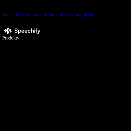
Speechify wprowadza funkcję dyktowania głosem
Pisz 5× szybciej dzięki dyktowaniu głosowemu
Produkty
Dowiedz się więcej