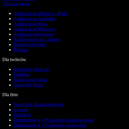
Tekst na mowę
Aplikacja na iPhone'a i iPada
Aplikacja na Androida
Aplikacja na Maca
Aplikacja na Windows
Aplikacja internetowa
Rozszerzenie do Chrome
Dodatek do Edge
Pobierz
Dla twórców
Generator głosu AI
Dubbing
Klonowanie głosu
Speechify Work
Dla firm
Speechify dla deweloperów
Zespoły
Edukacja
Dokumentacja API zamiany tekstu na mowę
Dokumentacja API agentów głosowych