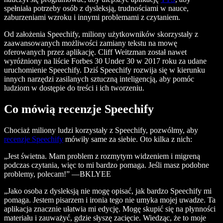
spełniała potrzeby osób z dysleksją, trudnościami w nauce,
zaburzeniami wzroku i innymi problemami z czytaniem.
Od założenia Speechify, miliony użytkowników skorzystały z
zaawansowanych możliwości zamiany tekstu na mowę
oferowanych przez aplikację. Cliff Weitzman został nawet
wyróżniony na liście Forbes 30 Under 30 w 2017 roku za udane
uruchomienie Speechify. Dziś Speechify rozwija się w kierunku
innych narzędzi zasilanych sztuczną inteligencją, aby pomóc
ludziom w dostępie do treści i ich tworzeniu.
Co mówią recenzje Speechify
Chociaż miliony ludzi korzystały z Speechify, pozwólmy, aby
recenzje Speechify
mówiły same za siebie. Oto kilka z nich:
„Jest świetna. Mam problem z rozmytym widzeniem i migreną
podczas czytania, więc to mi bardzo pomaga. Jeśli masz podobne
problemy, polecam!” —BKLYEE
„Jako osoba z dysleksją nie mogę opisać, jak bardzo Speechify mi
pomaga. Jestem pisarzem i ironia tego nie umyka mojej uwadze. Ta
aplikacja znacznie ułatwia mi edycję. Mogę skupić się na płynności
materiału i zauważyć, gdzie słyszę zacięcie. Wiedząc, że to moje