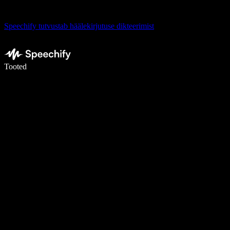
Speechify tutvustab häälekirjutuse dikteerimist
Kirjuta häälega 5× kiiremini
Tooted
Loe lähemalt