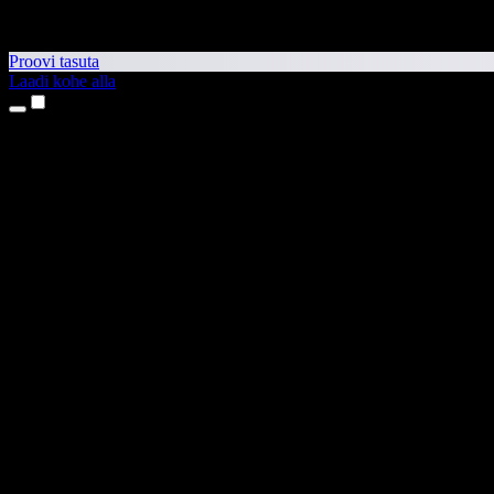
Proovi tasuta
Laadi kohe alla
Tooted
Tekst kõneks
iPhone’i ja iPadi rakendused
Androidi rakendus
Chrome’i laiendus
Edge’i laiendus
Veebirakendus
Maci rakendus
Windowsi rakendus