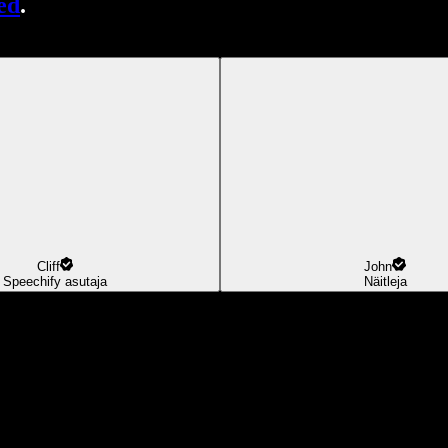
ed
.
Cliff
John
Speechify asutaja
Näitleja