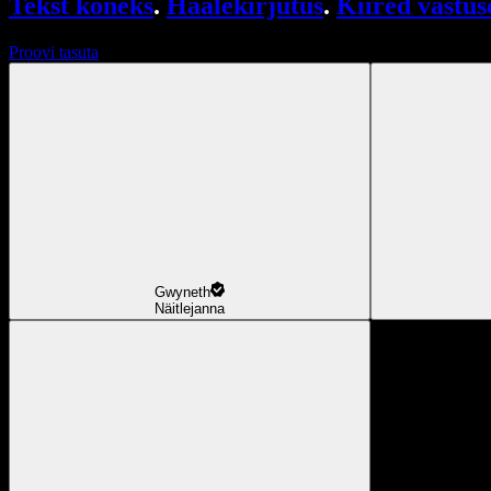
Tekst kõneks
.
Häälekirjutus
.
Kiired vastus
Proovi tasuta
Gwyneth
Näitlejanna