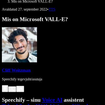
Mis on Microsoft VALL-E?
Avaldatud
27. september 2022
•
TTS
Mis on Microsoft VALL-E?
Cliff Weitzman
Speechify tegevjuht/asutaja
Speechify – sinu
Voice AI
assistent