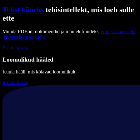
Tekst kõneks
tehisintellekt, mis loeb sulle
ette
Muuda PDF-id, dokumendid ja muu elutruudeks,
emotsionaalseteks
tehisintellekti häälteks
Proovi tasuta
Loomulikud hääled
Kuula hääli, mis kõlavad loomulikult
Proovi tasuta