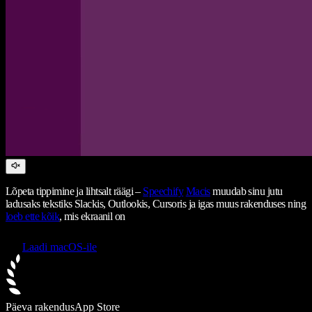
Lõpeta tippimine ja lihtsalt räägi –
Speechify
Macis
muudab sinu jutu
ladusaks tekstiks Slackis, Outlookis, Cursoris ja igas muus rakenduses ning
loeb ette kõik
, mis ekraanil on
Laadi macOS-ile
Päeva rakendus
App Store