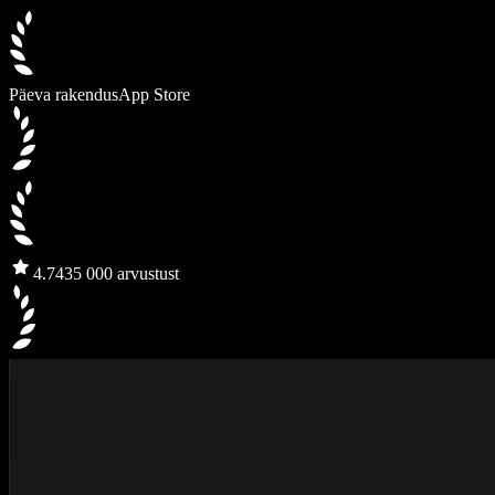
Päeva rakendus
App Store
4.7
435 000 arvustust