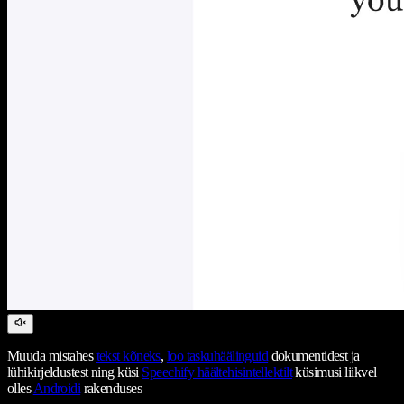
Muuda mistahes
tekst kõneks
,
loo taskuhäälinguid
dokumentidest ja
lühikirjeldustest ning küsi
Speechify häältehisintellektilt
küsimusi liikvel
olles
Androidi
rakenduses