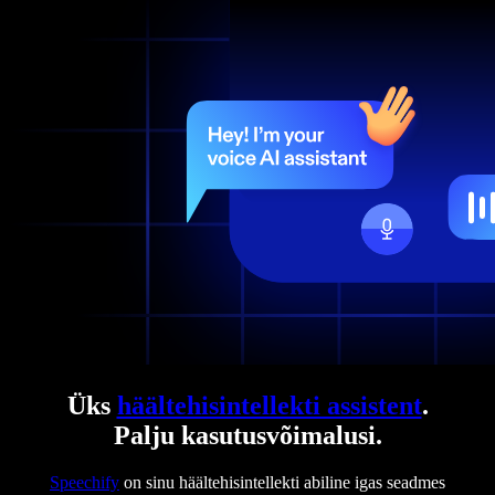
Üks
häältehisintellekti assistent
.
Palju kasutusvõimalusi.
Speechify
on sinu häältehisintellekti abiline igas seadmes