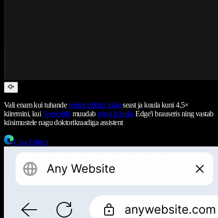
Vali enam kui tuhande
tehisintellekti hääle
seast ja kuula kuni 4,5×
kiiremini, kui
Speechify
muudab
teksti kõneks
Edge'i brauseris ning vastab
küsimustele nagu doktorikraadiga assistent
Lisa Edge'i