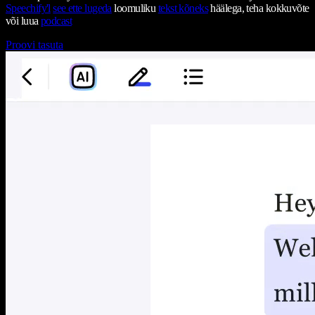
Speechify'l
see ette lugeda
loomuliku
tekst kõneks
häälega, teha kokkuvõte
või luua
podcast
Proovi tasuta