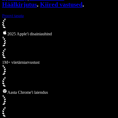
Häälkirjutus
.
Kiired vastused
.
Proovi tasuta
2025 Apple'i disainiauhind
1M+ viietärniarvustust
Aasta Chrome'i laiendus