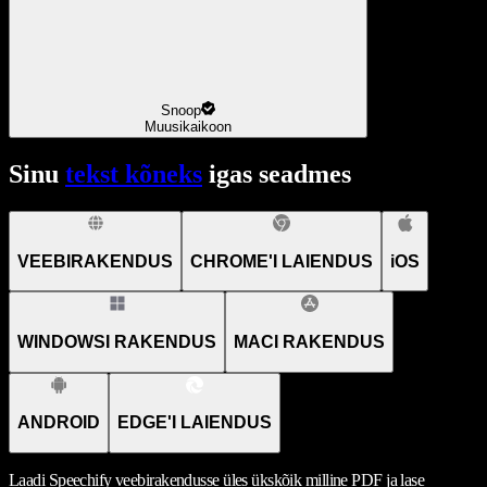
Snoop
Muusikaikoon
Sinu
tekst kõneks
igas seadmes
VEEBIRAKENDUS
CHROME'I LAIENDUS
iOS
WINDOWSI RAKENDUS
MACI RAKENDUS
ANDROID
EDGE'I LAIENDUS
Laadi Speechify veebirakendusse üles ükskõik milline PDF ja lase