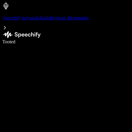
Speechify tutvustab häälekirjutuse dikteerimist
Kirjuta häälega 5× kiiremini
Tooted
Loe lähemalt