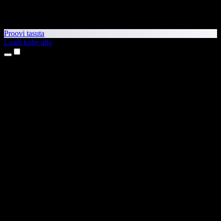
Proovi tasuta
Laadi kohe alla
Tooted
Tekst kõneks
iPhone’i ja iPadi rakendused
Androidi rakendus
Chrome’i laiendus
Edge’i laiendus
Veebirakendus
Maci rakendus
Windowsi rakendus