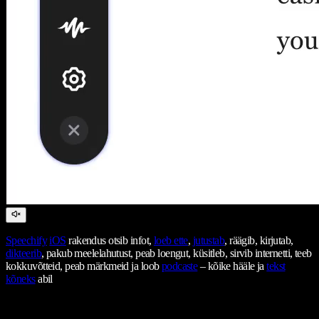
Speechify
iOS
rakendus otsib infot,
loeb ette
,
jutustab
, räägib, kirjutab,
dikteerib
, pakub meelelahutust, peab loengut, küsitleb, sirvib internetti, teeb
kokkuvõtteid, peab märkmeid ja loob
podcaste
– kõike hääle ja
tekst
kõneks
abil