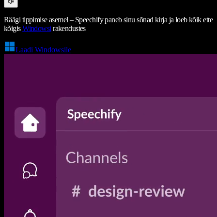
Räägi tippimise asemel – Speechify paneb sinu sõnad kirja ja loeb kõik ette
kõigis
Windowsi
rakendustes
Laadi Windowsile