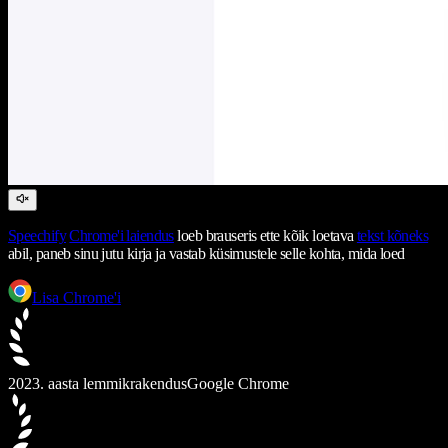
Speechify
Chrome'i laiendus
loeb brauseris ette kõik loetava
tekst kõneks
abil, paneb sinu jutu kirja ja vastab küsimustele selle kohta, mida loed
Lisa Chrome'i
2023. aasta lemmikrakendus
Google Chrome