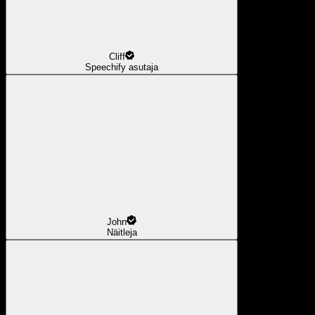
Cliff
Speechify asutaja
John
Näitleja