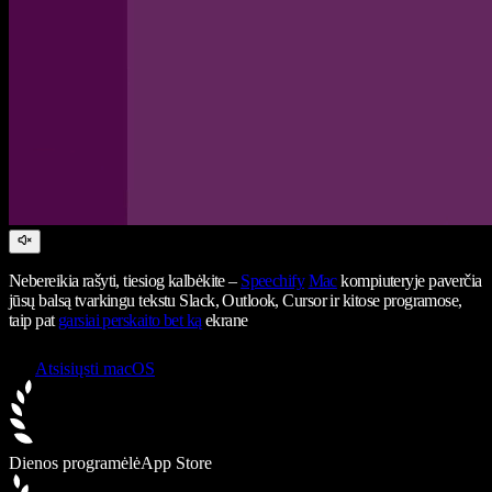
Nebereikia rašyti, tiesiog kalbėkite –
Speechify
Mac
kompiuteryje paverčia
jūsų balsą tvarkingu tekstu Slack, Outlook, Cursor ir kitose programose,
taip pat
garsiai perskaito bet ką
ekrane
Atsisiųsti macOS
Dienos programėlė
App Store