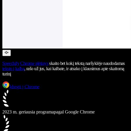
Speechify
Chrome plėtinys
skaito bet kokį tekstą naršyklėje naudodamas
teksto į kalbą
, rašo už jus, kai kalbate, ir atsako į klausimus apie skaitomą
turinį
Įdiegti į Chrome
2023 m. geriausia programa
pagal Google Chrome