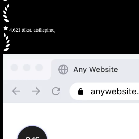
4.6
21 tūkst. atsiliepimų