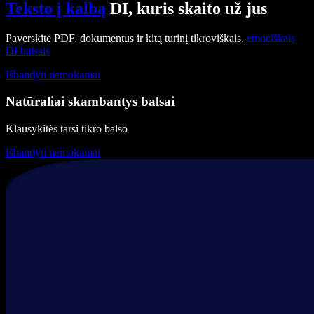
Teksto į kalbą
DI, kuris skaito už jus
Paverskite PDF, dokumentus ir kitą turinį tikroviškais,
emociškais
DI balsais
Išbandyti nemokamai
Natūraliai skambantys balsai
Klausykitės tarsi tikro balso
Išbandyti nemokamai