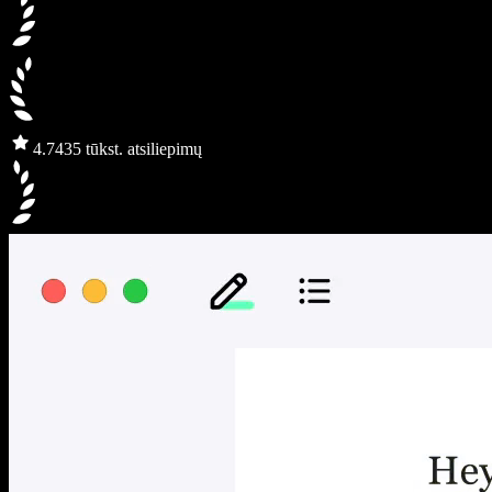
4.7
435 tūkst. atsiliepimų