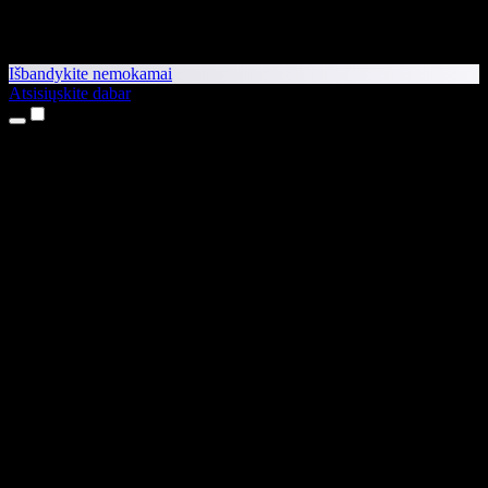
Išbandykite nemokamai
Atsisiųskite dabar
Produktai
Teksto skaitymas balsu
iPhone ir iPad programėlės
Android programėlė
Chrome plėtinys
Edge plėtinys
Interneto programėlė
Mac programėlė
Windows programėlė