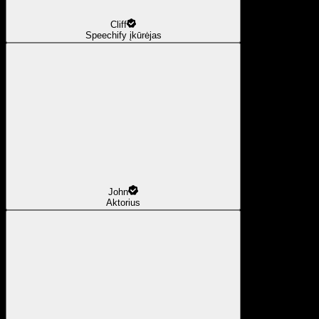
Cliff
Speechify įkūrėjas
John
Aktorius