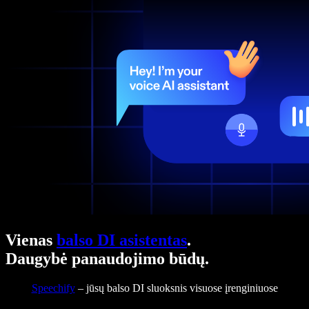
Vienas
balso DI asistentas
.
Daugybė panaudojimo būdų.
Speechify
– jūsų balso DI sluoksnis visuose įrenginiuose