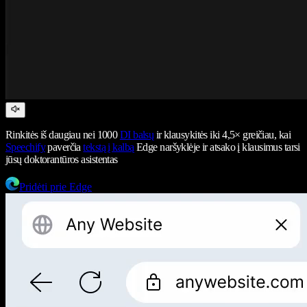
Rinkitės iš daugiau nei 1000
DI balsų
ir klausykitės iki 4,5× greičiau, kai
Speechify
paverčia
tekstą į kalbą
Edge naršyklėje ir atsako į klausimus tarsi
jūsų doktorantūros asistentas
Pridėti prie Edge