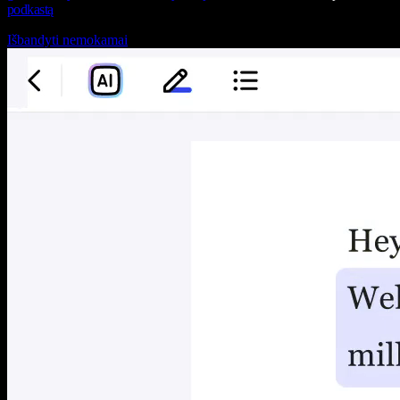
podkastą
Išbandyti nemokamai