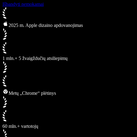
Išbandyti nemokamai
2025 m. Apple dizaino apdovanojimas
1 mln.+ 5 žvaigždučių atsiliepimų
Metų „Chrome“ plėtinys
60 mln.+ vartotojų