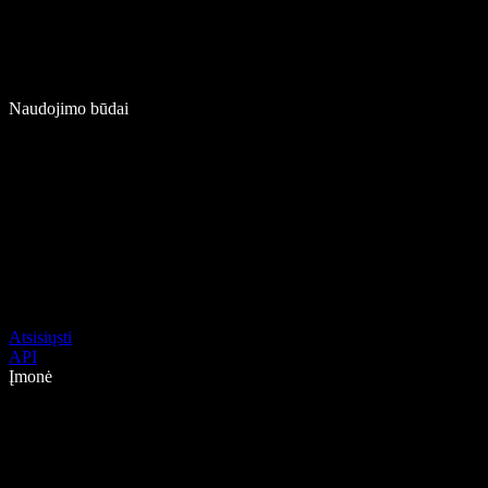
Naudojimo būdai
Atsisiųsti
API
Įmonė