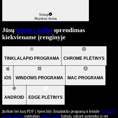
Snoop
Muzikos ikona
Jūsų
teksto į kalbą
sprendimas
kiekviename įrenginyje
TINKLALAPIO PROGRAMA
CHROME PLĖTINYS
iOS
WINDOWS PROGRAMA
MAC PROGRAMA
ANDROID
EDGE PLĖTINYS
Įkelkite bet kurį PDF į Speechify žiniatinklio programą ir leiskite
Speechify
garsiai skaityti
natūraliais
teksto į kalbą
balsais, sukurti santrauką ar net