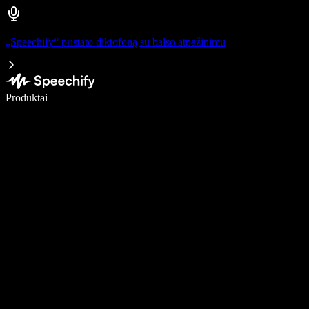
„Speechify“ pristato diktofoną su balso atpažinimu
Rašykite 5× greičiau naudodami diktavimą balsu
Produktai
Sužinokite daugiau