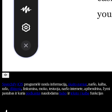
Speechify
iOS
programėlė randa informaciją,
skaito garsiai
, naršo, kalba,
rašo,
diktuoja
, linksmina, moko, testuoja, naršo internete, apibendrina, žymi
pastabas ir kuria
podkastus
naudodama
balso
ir
teksto į kalbą
funkcijas