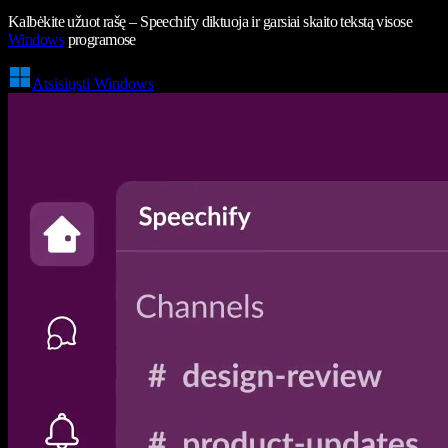
Kalbėkite užuot rašę – Speechify diktuoja ir garsiai skaito tekstą visose
Windows
programose
Atsisiųsti Windows