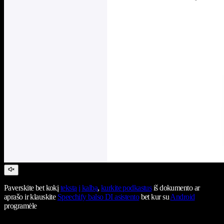
Paverskite bet kokį
tekstą į kalbą
,
kurkite podkastus
iš dokumento ar
aprašo ir klauskite
Speechify balso DI asistento
bet kur su
Android
programėle