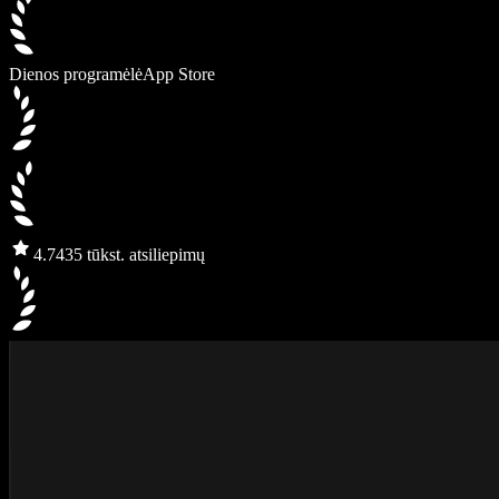
Dienos programėlė
App Store
4.7
435 tūkst. atsiliepimų