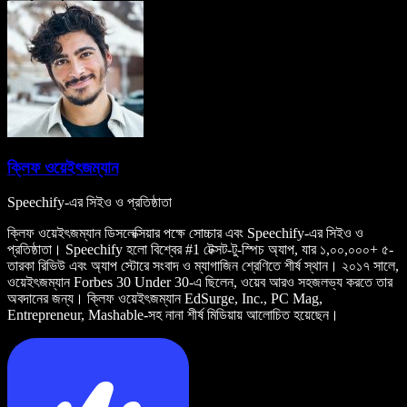
ক্লিফ ওয়েইৎজম্যান
Speechify-এর সিইও ও প্রতিষ্ঠাতা
ক্লিফ ওয়েইৎজম্যান ডিসলেক্সিয়ার পক্ষে সোচ্চার এবং Speechify-এর সিইও ও
প্রতিষ্ঠাতা। Speechify হলো বিশ্বের #1 টেক্সট-টু-স্পিচ অ্যাপ, যার ১,০০,০০০+ ৫-
তারকা রিভিউ এবং অ্যাপ স্টোরে সংবাদ ও ম্যাগাজিন শ্রেণিতে শীর্ষ স্থান। ২০১৭ সালে,
ওয়েইৎজম্যান Forbes 30 Under 30-এ ছিলেন, ওয়েব আরও সহজলভ্য করতে তার
অবদানের জন্য। ক্লিফ ওয়েইৎজম্যান EdSurge, Inc., PC Mag,
Entrepreneur, Mashable-সহ নানা শীর্ষ মিডিয়ায় আলোচিত হয়েছেন।