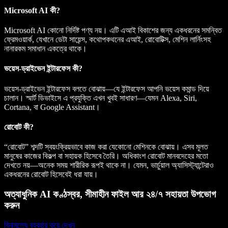
Microsoft AI কী?
Microsoft AI কোনো নির্দিষ্ট পণ্য নয়। এটি এআই বিকাশের জন্য একধরনের সমন্বিত
ফ্রেমওয়ার্ক, যেখানে ডেটা সায়েন্স, কথোপকথনের এআই, রোবোটিক্স, মেশিন লার্নিংসহ
নানারকম সমাধান একত্রে থাকে।
ভয়েস-ড্রাইভেন ইন্টারফেস কী?
ভয়েস-ড্রাইভেন ইন্টারফেস বলতে বোঝায়—যে ইন্টারফেস আপনি ভয়েস কমান্ড দিয়ে
চালান। স্মার্ট ডিভাইসে এ প্রযুক্তি এখন খুবই সাধারণ—যেমন Alexa, Siri,
Cortana, বা Google Assistant।
রোবোট কী?
“রোবোট” শব্দটি স্বয়ংক্রিয়ভাবে কাজ করা যেকোনো মেশিনকে বোঝায়। এসব মূলত
মানুষের কাজের বিকল্প বা সহায়ক হিসেবে তৈরি। অধিকাংশ রোবোট মানবদেহের মতো
দেখতে নয়—অনেক সময় শারীরিক রূপই থাকে না। যেমন, ভার্চুয়াল অ্যাসিস্ট্যান্টেরাও
একধরনের রোবোট হিসেবেই ধরা যায়।
অত্যাধুনিক AI কণ্ঠস্বর, সীমাহীন ফাইল আর ২৪/৭ সহায়তা উপভোগ
করুন
বিনামূল্যে ব্যবহার করে দেখুন