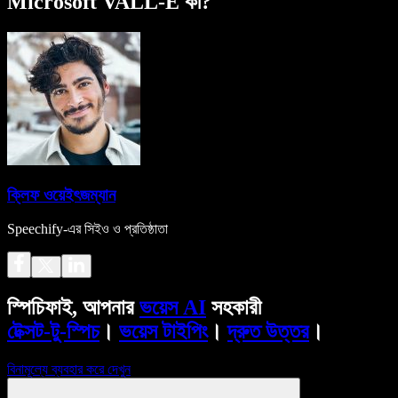
Microsoft VALL-E কী?
ক্লিফ ওয়েইৎজম্যান
Speechify-এর সিইও ও প্রতিষ্ঠাতা
স্পিচিফাই, আপনার
ভয়েস AI
সহকারী
টেক্সট-টু-স্পিচ
।
ভয়েস টাইপিং
।
দ্রুত উত্তর
।
বিনামূল্যে ব্যবহার করে দেখুন