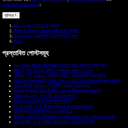
speechify.com/press
।
সূচিপত্র
Microsoft VALL-E ব্যাখ্যা
জিরো-শট নিউরাল কোডেক ভাষা মডেল ব্যাখ্যা
Speechify-এ আধুনিক TTS প্রযুক্তি শুনুন
FAQ
প্রস্তাবিত পোস্টসমূহ
৩৬৫ দিনের বাইবেল পাঠ পরিকল্পনা PDF ফ্রি: আপনার পূর্ণাঙ্গ গাইড
টেক্সট টু স্পিচ কি ফ্রি? টিটিএস প্রযুক্তির জগৎ ঘুরে দেখা
টেক্সট টু স্পিচ Zotero: গবেষণায় অডিও টেকনোলজির নতুন মাত্রা
কোয়ান্ডেল ডিঙ্গল টেক্সট-টু-স্পিচ: মিম ও এআই দিয়ে ভয়েসওভার বদলে দিচ্ছে
কয়েক মিনিটে আপনার সব ইউটিউব মন্তব্য পড়ার উপায়
সরকারি বিদ্যালয়ে টেক্সট-টু-স্পিচ: এক অপরিহার্য শিক্ষা প্রযুক্তি
টেক্সট পড়ার জন্য সেরা ৫টি ক্রোম এক্সটেনশন
নিজের কণ্ঠে টেক্সট-টু-স্পিচ: সম্পূর্ণ গাইড
OCR PDF থেকে টেক্সটে রূপান্তর ব্যবহার করার উপায়
বিল ক্লিনটন টেক্সট-টু-স্পিচ ও এআই কণ্ঠ
কিভাবে এআই দিয়ে বিশ্বাসযোগ্য রোনাল্ড রেগান কণ্ঠ ক্লোন বানানো যায়
জর্জ ডব্লিউ. বুশের স্মরণীয় ভাষণগুলোতে তাঁর কণ্ঠের স্মৃতি