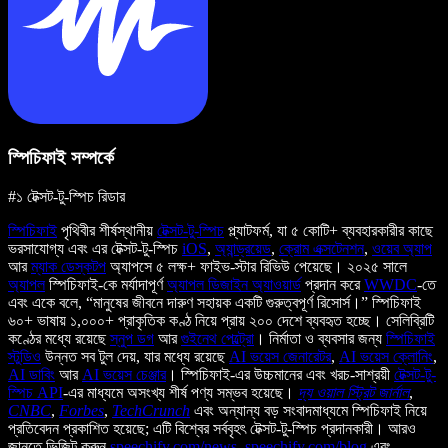
স্পিচিফাই সম্পর্কে
#১ টেক্সট-টু-স্পিচ রিডার
স্পিচিফাই
পৃথিবীর শীর্ষস্থানীয়
টেক্সট-টু-স্পিচ
প্ল্যাটফর্ম, যা ৫ কোটি+ ব্যবহারকারীর কাছে
ভরসাযোগ্য এবং এর টেক্সট-টু-স্পিচ
iOS
,
অ্যান্ড্রয়েড
,
ক্রোম এক্সটেনশন
,
ওয়েব অ্যাপ
আর
ম্যাক ডেস্কটপ
অ্যাপসে ৫ লক্ষ+ ফাইভ-স্টার রিভিউ পেয়েছে। ২০২৫ সালে
অ্যাপল
স্পিচিফাই-কে মর্যাদাপূর্ণ
অ্যাপল ডিজাইন অ্যাওয়ার্ড
প্রদান করে
WWDC
-তে
এবং একে বলে, “মানুষের জীবনে দারুণ সহায়ক একটি গুরুত্বপূর্ণ রিসোর্স।” স্পিচিফাই
৬০+ ভাষায় ১,০০০+ প্রাকৃতিক কণ্ঠ নিয়ে প্রায় ২০০ দেশে ব্যবহৃত হচ্ছে। সেলিব্রিটি
কণ্ঠের মধ্যে রয়েছে
স্নুপ ডগ
আর
গুইনেথ পেল্ট্রো
। নির্মাতা ও ব্যবসার জন্য
স্পিচিফাই
স্টুডিও
উন্নত সব টুল দেয়, যার মধ্যে রয়েছে
AI ভয়েস জেনারেটর
,
AI ভয়েস ক্লোনিং
,
AI ডাবিং
আর
AI ভয়েস চেঞ্জার
। স্পিচিফাই-এর উচ্চমানের এবং খরচ-সাশ্রয়ী
টেক্সট-টু-
স্পিচ API
-এর মাধ্যমে অসংখ্য শীর্ষ পণ্য সম্ভব হয়েছে।
দ্য ওয়াল স্ট্রিট জার্নাল
,
CNBC
,
Forbes
,
TechCrunch
এবং অন্যান্য বড় সংবাদমাধ্যমে স্পিচিফাই নিয়ে
প্রতিবেদন প্রকাশিত হয়েছে; এটি বিশ্বের সর্ববৃহৎ টেক্সট-টু-স্পিচ প্রদানকারী। আরও
জানতে ভিজিট করুন
speechify.com/news
,
speechify.com/blog
এবং