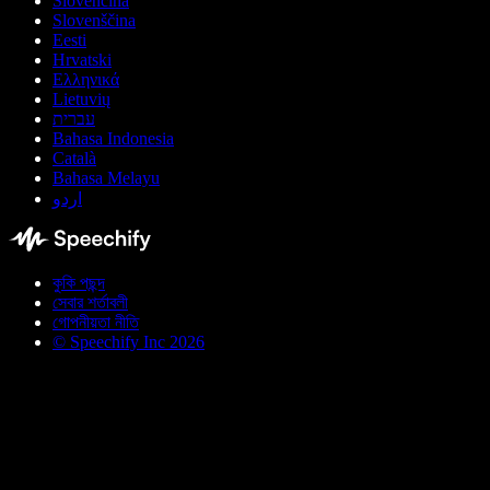
Slovenčina
Slovenščina
Eesti
Hrvatski
Ελληνικά
Lietuvių
עברית
Bahasa Indonesia
Català
Bahasa Melayu
اردو
কুকি পছন্দ
সেবার শর্তাবলী
গোপনীয়তা নীতি
© Speechify Inc 2026