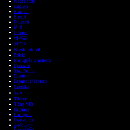
Nederlands
English
Français
Suomi
Deutsch
हिन्दी
Italiano
日本語
한국어
Norsk bokmål
Polski
Português Brasileiro
Русский
Українська
Español
Español (México)
Svenska
ไทย
Türkçe
Tiếng Việt
Română
Português
Български
ქართული