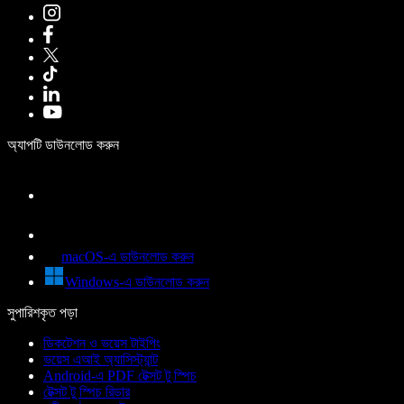
অ্যাপটি ডাউনলোড করুন
macOS-এ ডাউনলোড করুন
Windows-এ ডাউনলোড করুন
সুপারিশকৃত পড়া
ডিকটেশন ও ভয়েস টাইপিং
ভয়েস এআই অ্যাসিস্ট্যান্ট
Android-এ PDF টেক্সট টু স্পিচ
টেক্সট টু স্পিচ রিডার