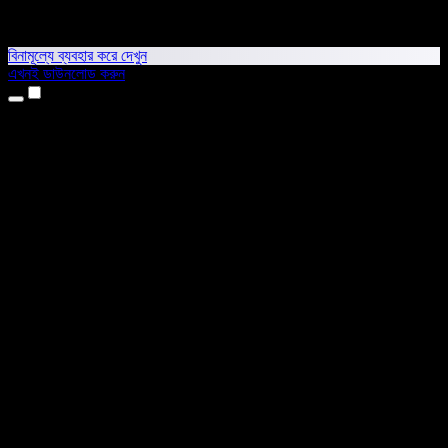
বিনামূল্যে ব্যবহার করে দেখুন
এখনই ডাউনলোড করুন
প্রোডাক্ট
টেক্সট টু স্পিচ
আইফোন ও আইপ্যাড অ্যাপ
অ্যান্ড্রয়েড অ্যাপ
ক্রোম এক্সটেনশন
এজ এক্সটেনশন
ওয়েব অ্যাপ
ম্যাক অ্যাপ
উইন্ডোজ অ্যাপ
এআই ভয়েস জেনারেটর