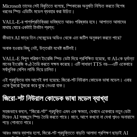
Microsoft তাদের সেই বিবৃতিতে বলেছে, স্পিকারের অনুমতি নিশ্চিত করতে বিশেষ
ধরনের স্পিচ এডিটিং মডেল ব্যবহার করা উচিত।
VALL-E-র পার্শ্বপ্রতিক্রিয়া ভবিষ্যতে আরও পরিষ্কার হবে। আপাতত আমাদের
মাথায় ঘোরে একটাই টানটান প্রশ্ন:
কীভাবে AI মাত্র তিন সেকেন্ডের অডিও থেকে এত জটিল অনুকরণ করতে পারে?
অবাক হওয়ার কিছু নেই, উত্তরটা যথেষ্ট জটিলই।
VALL-E বিপুল পরিমাণ ইংরেজি স্পিচ ডেটা দিয়ে প্রশিক্ষিত হয়েছে, যা AI-কে দুর্দান্ত
মানের ইংরেজি কণ্ঠ তৈরি করতে সক্ষম করেছে। এটি সাধারণ TTS নয়—এটি একেবারে
সর্বাধুনিক মেশিন লার্নিং দিয়ে চালিত।
এই প্রযুক্তির নাম আগেই বলা হয়েছে: জিরো-শট নিউরাল কোডেক ভাষা মডেল। এবার
একে টুকরো টুকরো করে বুঝে নেওয়া যাক।
জিরো-শট নিউরাল কোডেক ভাষা মডেল ব্যাখ্যা
সহজভাবে বললে, “জিরো-শট” প্রযুক্তি এমন এক ক্ষমতা, যেখানে একেবারে নতুন ডেটা
দিয়েও AI স্বচ্ছন্দে স্পিচ তৈরি করতে পারে। মানে, আগে কখনো না দেখা শব্দও অনায়াসে
পড়ে শোনাতে পারে।
আরও মজার ব্যাপার হলো, জিরো-শট প্রযুক্তিতে বাড়তি আলাদা প্রশিক্ষণ ছাড়াই AI