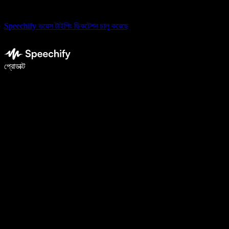
Speechify ভয়েস টাইপিং ডিকটেশন চালু করেছে
ভয়েস টাইপিং দিয়ে ৫ গুণ দ্রুত লিখুন
প্রোডাক্ট
আরও জানুন