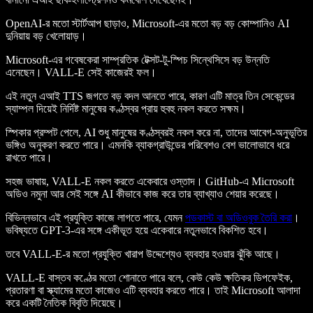
OpenAI-র মতো স্টার্টআপ ছাড়াও, Microsoft-এর মতো বড় বড় কোম্পানিও AI
দুনিয়ায় বড় খেলোয়াড়।
Microsoft-এর গবেষকেরা সাম্প্রতিক টেক্সট-টু-স্পিচ সিন্থেসিসে বড় উন্নতি
এনেছেন। VALL-E সেই কাজেরই ফল।
এই নতুন এআই TTS জগতে বড় বদল আনতে পারে, কারণ এটি মাত্র তিন সেকেন্ডের
স্যাম্পল দিয়েই নির্দিষ্ট মানুষের কণ্ঠস্বর প্রায় হুবহু নকল করতে সক্ষম।
স্পিকার প্রম্পট পেলে, AI শুধু মানুষের কণ্ঠস্বরই নকল করে না, তাদের আবেগ-অনুভূতির
ভঙ্গিও অনুকরণ করতে পারে। এমনকি ব্যাকগ্রাউন্ডের পরিবেশও বেশ ভালোভাবে ধরে
রাখতে পারে।
সহজ ভাষায়, VALL-E নকল করতে একেবারে ওস্তাদ। GitHub-এ Microsoft
অডিও নমুনা আর সেই সঙ্গে AI কীভাবে কাজ করে তার ব্যাখ্যাও শেয়ার করেছে।
বিভিন্নভাবে এই প্রযুক্তি কাজে লাগতে পারে, যেমন
পডকাস্ট বা অডিওবুক তৈরি করা
।
ভবিষ্যতে GPT-3-এর সঙ্গে একীভূত হয়ে একেবারে নতুনভাবে বিকশিত হবে।
তবে VALL-E-র মতো প্রযুক্তি খারাপ উদ্দেশ্যেও ব্যবহার হওয়ার ঝুঁকি আছে।
VALL-E বাস্তব কণ্ঠের মতো শোনাতে পারে বলে, কেউ কেউ ক্ষতিকর ডিপফেইক,
প্রতারণা বা স্ক্যামের মতো কাজেও এটি ব্যবহার করতে পারে। তাই Microsoft আলাদা
করে একটি নৈতিক বিবৃতি দিয়েছে।