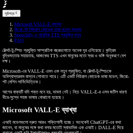
সূচিপত্র
Microsoft VALL-E ব্যাখ্যা
জিরো-শট নিউরাল কোডেক ভাষা মডেল ব্যাখ্যা
Speechify-এ আধুনিক TTS প্রযুক্তি শুনুন
FAQ
টেক্সট-টু-স্পিচ প্রযুক্তি সাম্প্রতিক বছরগুলোতে অনেক দূর এগিয়েছে। কৃত্রিম
বুদ্ধিমত্তার সহায়তায়, আজকের TTS এখন মানুষের মতো স্বর ও ভঙ্গি অনুকরণে বেশ
দক্ষ।
Microsoft-এর VALL-E এমন এক নতুন প্রযুক্তি, যা টেক্সট-টু-স্পিচকে
অবিশ্বাস্যরকম বাস্তব শোনাতে পারে। এটি একটি নিউরাল কোডেক ভাষা মডেল, জিরো-
শট মেশিন লার্নিংভিত্তিক।
আগের বাক্যটি যদি শক্ত মনে হয়, ভাবনা নেই। নিচে VALL-E-র এসব জটিল ধারণা
ধীরে-সুস্থে সহজ ভাষায় বোঝানো হয়েছে।
Microsoft VALL-E ব্যাখ্যা
এআই মডেলগুলো দ্রুত আরও শক্তিশালী হচ্ছে। অনেকেই ChatGPT-এর কথা
জানেন, যা মানুষের সঙ্গে কথা বলার মতোই স্বাভাবিক এক এআই। DALL-E দিয়ে
বানানো এআই ছবি-ইলাস্ট্রেশনও কমবেশি দেখেছেনই।