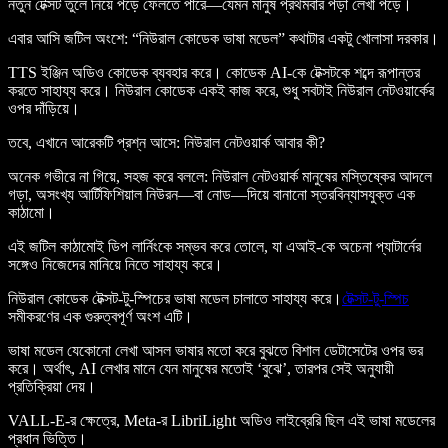
নতুন টেক্সট তুলে নিয়ে পড়ে ফেলতে পারে—যেমন মানুষ প্রথমবার পড়া লেখা পড়ে।
এবার আসি জটিল অংশে: “নিউরাল কোডেক ভাষা মডেল” কথাটার একটু খোলাসা দরকার।
TTS ইঞ্জিন অডিও কোডেক ব্যবহার করে। কোডেক AI-কে টেক্সটকে শব্দে রূপান্তর
করতে সাহায্য করে। নিউরাল কোডেক একই কাজ করে, শুধু সবটাই নিউরাল নেটওয়ার্কের
ওপর দাঁড়িয়ে।
তবে, এখানে আরেকটি প্রশ্ন আসে: নিউরাল নেটওয়ার্ক আবার কী?
অনেক গভীরে না গিয়ে, সহজ করে বললে: নিউরাল নেটওয়ার্ক মানুষের মস্তিষ্কের আদলে
গড়া, অসংখ্য আর্টিফিশিয়াল নিউরন—বা নোড—দিয়ে বানানো স্তরবিন্যাসযুক্ত এক
কাঠামো।
এই জটিল কাঠামোই ডিপ লার্নিংকে সম্ভব করে তোলে, যা এআই-কে অচেনা প্যাটার্নের
সঙ্গেও নিজেদের মানিয়ে নিতে সাহায্য করে।
নিউরাল কোডেক টেক্সট-টু-স্পিচের ভাষা মডেল চালাতে সাহায্য করে।
টেক্সট-টু-স্পিচ
সমীকরণের এক গুরুত্বপূর্ণ অংশ এটি।
ভাষা মডেল যেকোনো লেখা আসল ভাষার মতো করে বুঝতে বিশাল ডেটাসেটের ওপর ভর
করে। অর্থাৎ, AI লেখার মানে যেন মানুষের মতোই ‘বুঝে’, তারপর সেই অনুযায়ী
প্রতিক্রিয়া দেয়।
VALL-E-র ক্ষেত্রে, Meta-র LibriLight অডিও লাইব্রেরি ছিল এই ভাষা মডেলের
প্রধান ভিত্তি।