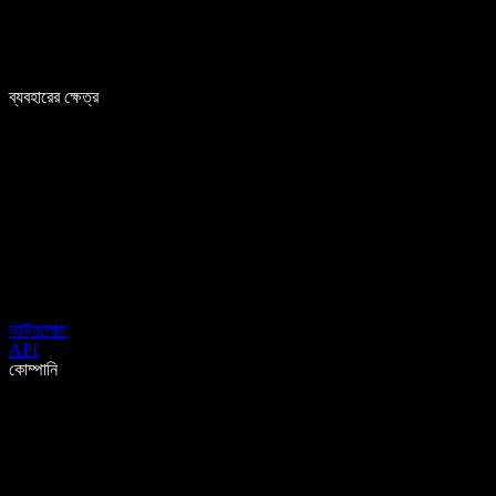
ব্যবহারের ক্ষেত্র
ডাউনলোড
API
কোম্পানি