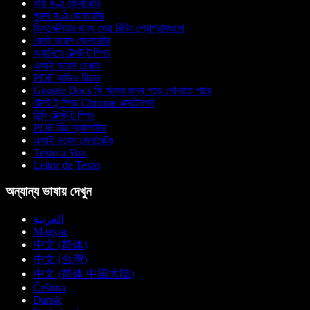
নারী কণ্ঠ জেনারেটর
পুরুষ কণ্ঠ জেনারেটর
ডিসলেক্সিয়ার জন্য সেরা রিডিং প্রোগ্রামগুলো
রোবট ভয়েস জেনারেটর
অ্যানিমে টেক্সট টু স্পিচ
এআই ভয়েস চেঞ্জার
PDF অডিও রিডার
Google Docs কি আমার জন্য পড়ে শোনাতে পারে
টেক্সট টু স্পিচ Chrome এক্সটেনশন
হিন্দি টেক্সট টু স্পিচ
PDF রিড অ্যালাউড
এআই ভয়েস জেনারেটর
Texto a Voz
Leitor de Texto
অন্যান্য ভাষায় দেখুন
العربية
Magyar
中文 (简体)
中文 (台灣)
中文 (简体 中国大陆)
Čeština
Dansk