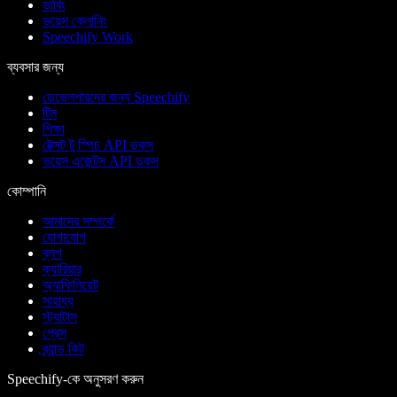
ডাবিং
ভয়েস ক্লোনিং
Speechify Work
ব্যবসার জন্য
ডেভেলপারদের জন্য Speechify
টিম
শিক্ষা
টেক্সট টু স্পিচ API ডকস
ভয়েস এজেন্টস API ডকস
কোম্পানি
আমাদের সম্পর্কে
যোগাযোগ
ব্লগ
ক্যারিয়ার
অ্যাফিলিয়েট
সাহায্য
স্ট্যাটাস
প্রেস
ব্র্যান্ড কিট
Speechify-কে অনুসরণ করুন