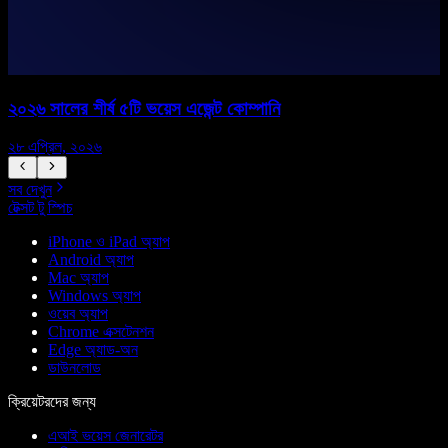
২০২৬ সালের শীর্ষ ৫টি ভয়েস এজেন্ট কোম্পানি
২৮ এপ্রিল, ২০২৬
১
সব দেখুন
টেক্সট টু স্পিচ
iPhone ও iPad অ্যাপ
Android অ্যাপ
Mac অ্যাপ
Windows অ্যাপ
ওয়েব অ্যাপ
Chrome এক্সটেনশন
Edge অ্যাড-অন
ডাউনলোড
ক্রিয়েটরদের জন্য
এআই ভয়েস জেনারেটর