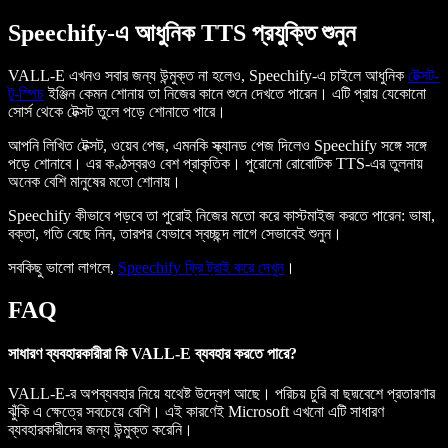
Speechify-এ আধুনিক TTS প্রযুক্তি শুনুন
VALL-E এখনও সবার জন্য উন্মুক্ত না হলেও, Speechify-এ চাইলে আধুনিক
টেক্সট-
টু-স্পিচ
ইঞ্জিন কেমন শোনায় তা নিজের কানে শুনে দেখতে পারেন। এটি প্রায় যেকোনো
সোর্স থেকে টেক্সট তুলে পড়ে শোনাতে পারে।
আপনি লিখিত টেক্সট, ওয়েব পেজ, এমনকি স্ক্যানড পেজ দিলেও Speechify সঙ্গে সঙ্গে
পড়ে শোনাবে। এর কণ্ঠস্বরও বেশ প্রাকৃতিক। পুরোনো রোবোটিক TTS-এর তুলনায়
অনেক বেশি মানুষের মতো শোনায়।
Speechify কীভাবে পড়বে তা পুরোই নিজের মতো করে কাস্টমাইজ করতে পারেন: ভাষা,
বক্তা, গতি বেছে নিন, তারপর যেভাবে স্বচ্ছন্দ লাগে সেভাবেই শুনুন।
সবকিছু ভালো লাগলে,
Speechify ফ্রি ট্রাই করে দেখুন
।
FAQ
সাধারণ ব্যবহারকারীরা কি VALL-E ব্যবহার করতে পারে?
VALL-E-র অপব্যবহার নিয়ে যথেষ্ট উদ্বেগ আছে। পরিচয় চুরি বা ছদ্মবেশে প্রতারণার
ঝুঁকি এ ক্ষেত্রে সবচেয়ে বেশি। এই কারণেই Microsoft এখনো এটি সাধারণ
ব্যবহারকারীদের জন্য উন্মুক্ত করেনি।