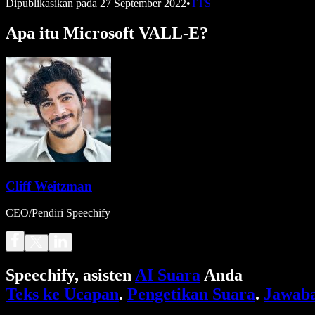
Dipublikasikan pada
27 September 2022
•
TTS
Apa itu Microsoft VALL-E?
Cliff Weitzman
CEO/Pendiri Speechify
Speechify, asisten
AI Suara
Anda
Teks ke Ucapan
.
Pengetikan Suara
.
Jawaba