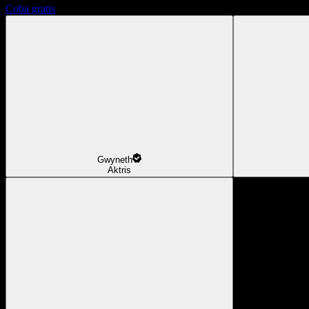
Coba gratis
Gwyneth
Aktris