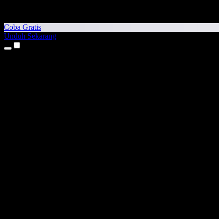
Coba Gratis
Unduh Sekarang
Produk
Teks ke Suara
Aplikasi iPhone & iPad
Aplikasi Android
Ekstensi Chrome
Ekstensi Edge
Aplikasi Web
Aplikasi Mac
Aplikasi Windows