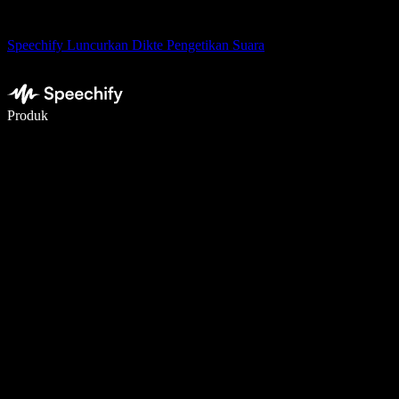
Speechify Luncurkan Dikte Pengetikan Suara
Menulis 5× lebih cepat dengan dikte suara
Produk
Pelajari lebih lanjut