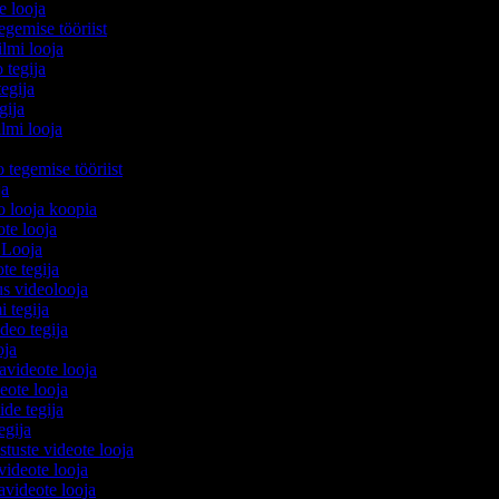
e looja
egemise tööriist
filmi looja
 tegija
tegija
egija
ilmi looja
o tegemise tööriist
ija
eo looja koopia
eote looja
 Looja
ote tegija
us videolooja
i tegija
ideo tegija
ooja
avideote looja
eote looja
ide tegija
tegija
stuste videote looja
videote looja
videote looja