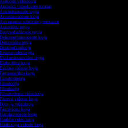
Aiatööde videolooja
Androidi videoloome tööriist
Animatsioonide tegija
Arvustusvideote looja
Automaatne subtiitrite generaator
Autovideo tegija
Biograafiafilmide tegija
Dekoreerimisvideote looja
Demovideo tegija
Draamafilmilooja
Eelarvevideo tegija
Ekskursioonivideo tegija
Eluloofilmi looja
Esitluse videote looja
Fantaasiafilmi looja
Filmitoimetaja
Filmitootja
Filmitootja
Filmitreilerite videolooja
Fitnessi videote looja
Foto- ja videolooja
Fännivideo looja
Haridusvideote looja
Hääldusvideo looja
Häälnäoga videote looja