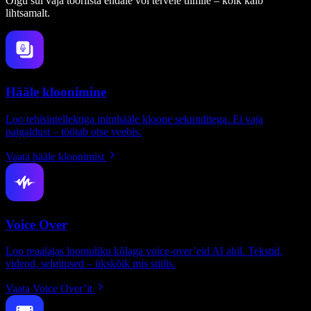
Olgu sul vaja tööriista endale või tervele tiimile – kõik käib
lihtsamalt.
Hääle kloonimine
Loo tehisintellektiga inimhääle kloone sekunditega. Ei vaja
paigaldust – töötab otse veebis.
Vaata hääle kloonimist
Voice Over
Loo reaalajas loomuliku kõlaga voice-over’eid AI abil. Tekstid,
videod, selgitused – ükskõik mis stiilis.
Vaata Voice Over’it