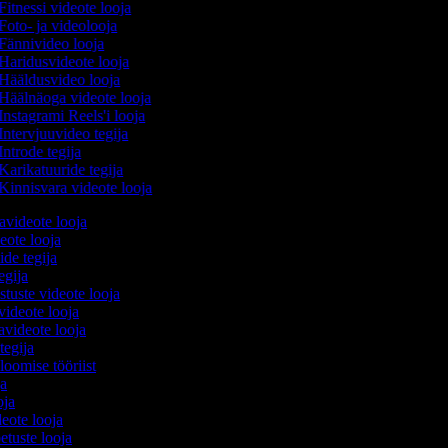
Fitnessi videote looja
Foto- ja videolooja
Fännivideo looja
Haridusvideote looja
Hääldusvideo looja
Häälnäoga videote looja
Instagrami Reels'i looja
Intervjuuvideo tegija
Introde tegija
Karikatuuride tegija
Kinnisvara videote looja
avideote looja
eote looja
ide tegija
tegija
stuste videote looja
videote looja
videote looja
tegija
 loomise tööriist
oja
ooja
ideote looja
etuste looja