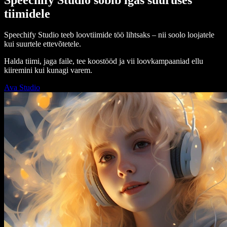
tiimidele
Speechify Studio teeb loovtiimide töö lihtsaks – nii soolo loojatele
kui suurtele ettevõtetele.
Halda tiimi, jaga faile, tee koostööd ja vii loovkampaaniad ellu
kiiremini kui kunagi varem.
Ava Studio