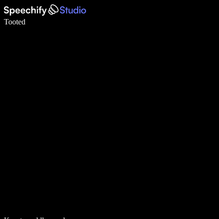
Kirjuta häälega 5× kiiremini
Tooted
Loe lähemalt