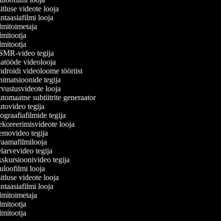
tluse videote looja
taasiafilmi looja
mitoimetaja
mitootja
mitootja
MR-video tegija
atööde videolooja
droidi videoloome tööriist
imatsioonide tegija
vustusvideote looja
omaatne subtiitrite generaator
tovideo tegija
graafiafilmide tegija
koreerimisvideote looja
movideo tegija
aamafilmilooja
arvevideo tegija
skursioonivideo tegija
loofilmi looja
tluse videote looja
taasiafilmi looja
mitoimetaja
mitootja
mitootja