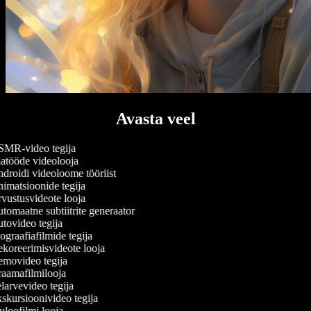
Avasta veel
MR-video tegija
atööde videolooja
droidi videoloome tööriist
imatsioonide tegija
vustusvideote looja
omaatne subtiitrite generaator
tovideo tegija
graafiafilmide tegija
koreerimisvideote looja
movideo tegija
aamafilmilooja
arvevideo tegija
skursioonivideo tegija
loofilmi looja