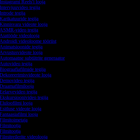
Instagrami Reels'i looja
Intervjuuvideo tegija
Introde tegija
Karikatuuride tegija
Kinnisvara videote looja
ASMR-video tegija
Aiatööde videolooja
Androidi videoloome tööriist
Animatsioonide tegija
Arvustusvideote looja
Automaatne subtiitrite generaator
Autovideo tegija
Biograafiafilmide tegija
Dekoreerimisvideote looja
Demovideo tegija
Draamafilmilooja
Eelarvevideo tegija
Ekskursioonivideo tegija
Eluloofilmi looja
Esitluse videote looja
Fantaasiafilmi looja
Filmitoimetaja
Filmitootja
Filmitootja
Filmitreilerite videolooja