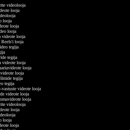
lerite videolooja
videote looja
videolooja
eo looja
ideote looja
ideo looja
a videote looja
i Reels'i looja
video tegija
egija
ride tegija
a videote looja
ariavideote looja
videote looja
filmide tegija
eo tegija
-vastuste videote looja
ade videote looja
omavideote looja
lerite videolooja
videote looja
videolooja
eo looja
ideote looja