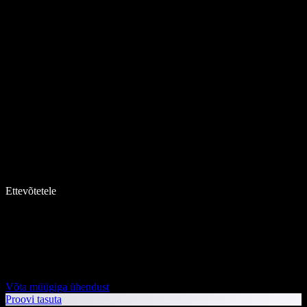
Ettevõtetele
Võta müügiga ühendust
Proovi tasuta