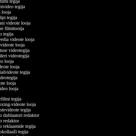
filmi tegija
nivideo tegija
o looja
ipi tegija
ani videote looja
ne filmitootja
eo tegija
eedia videote looja
-videote looja
etuse videotegija
eileri videotegija
deo looja
ideote looja
ialvideote tegija
ideotegija
eote looja
video looja
ilmi tegija
ing-videote looja
tevideote tegija
 dublaatori redaktor
 redaktor
 reklaamide tegija
kollaaži tegija