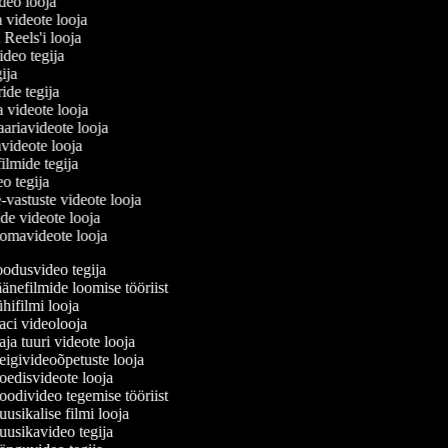
ideo looja
a videote looja
i Reels'i looja
video tegija
egija
ride tegija
a videote looja
ariavideote looja
videote looja
filmide tegija
eo tegija
-vastuste videote looja
ade videote looja
omavideote looja
odusvideo tegija
nefilmide loomise tööriist
ifilmi looja
ci videolooja
a tuuri videote looja
igivideoõpetuste looja
edisvideote looja
odivideo tegemise tööriist
sikalise filmi looja
usikavideo tegija