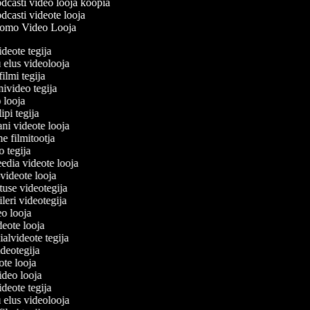
casti video looja koopia
casti videote looja
omo Video Looja
ideote tegija
u elus videolooja
filmi tegija
nivideo tegija
o looja
ipi tegija
ani videote looja
ne filmitootja
eo tegija
eedia videote looja
-videote looja
etuse videotegija
eileri videotegija
deo looja
ideote looja
ialvideote tegija
ideotegija
eote looja
video looja
ideote tegija
u elus videolooja