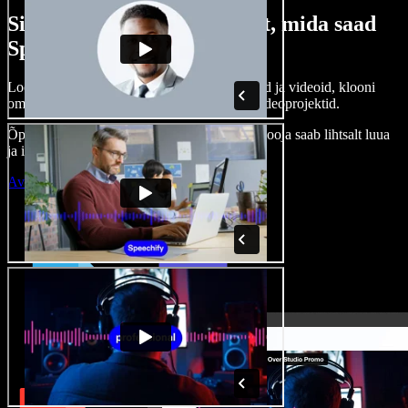
Siin on vaid väike osa sellest, mida saad
Speechify Studioga teha.
Loo voice-over’eid, kasuta tasuta pilte, helisid ja videoid, klooni
oma häält ja pane kokku terviklikud audio-videoprojektid.
Õppimiskõver puudub, kõik töötab veebis – looja saab lihtsalt luua
ja ideed kiiresti ellu viia.
Ava Studio