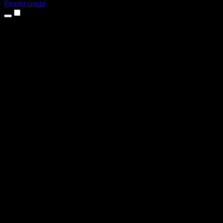
Proovi tasuta
Tooted
Tekst kõneks
iPhone’i ja iPadi rakendused
Androidi rakendus
Chrome’i laiendus
Edge’i laiendus
Veebirakendus
Maci rakendus
Windowsi rakendus
AI häältegeneraator
Pealelugemine
Dublaaž
Hääle kloonimine