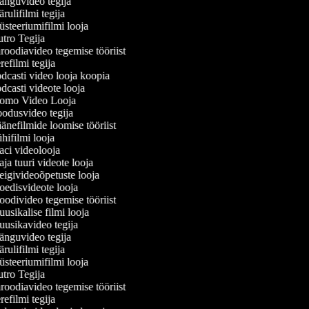
nguvideo tegija
ulifilmi tegija
steeriumifilmi looja
tro Tegija
oodiavideo tegemise tööriist
efilmi tegija
casti video looja koopia
casti videote looja
omo Video Looja
odusvideo tegija
nefilmide loomise tööriist
ifilmi looja
ci videolooja
a tuuri videote looja
igivideoõpetuste looja
edisvideote looja
odivideo tegemise tööriist
sikalise filmi looja
usikavideo tegija
nguvideo tegija
ulifilmi tegija
steeriumifilmi looja
tro Tegija
oodiavideo tegemise tööriist
efilmi tegija