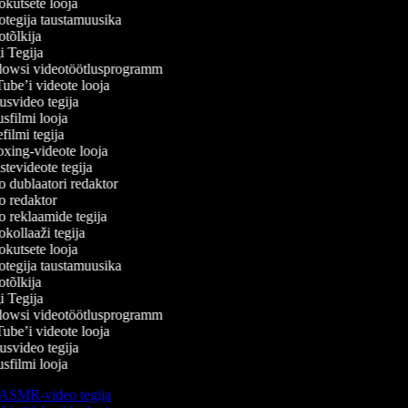
kutsete looja
tegija taustamuusika
tõlkija
 Tegija
wsi videotöötlusprogramm
be’i videote looja
svideo tegija
filmi looja
ilmi tegija
ing-videote looja
tevideote tegija
 dublaatori redaktor
 redaktor
 reklaamide tegija
kollaaži tegija
kutsete looja
tegija taustamuusika
tõlkija
 Tegija
wsi videotöötlusprogramm
be’i videote looja
svideo tegija
filmi looja
ASMR-video tegija