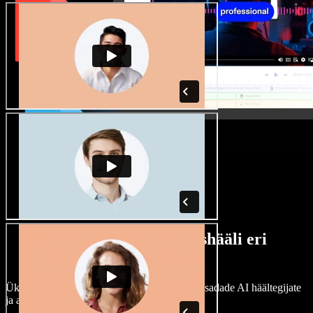
Lai valik mees- ja naishääli eri
aktsentidega
Ükski projekt ei pea kõlama ühtemoodi. Vali sadade AI häältegijate
ja aktsentide hulgast ning kohanda neid.