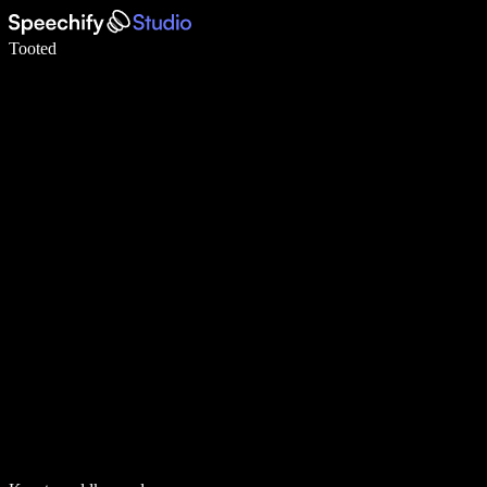
Kirjuta häälega 5× kiiremini
Tooted
Loe lähemalt