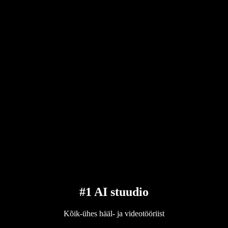
#1 AI stuudio
Kõik-ühes hääl- ja videotööriist