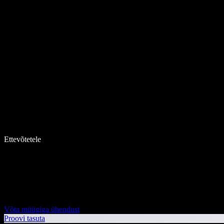
Ettevõtetele
Võta müügiga ühendust
Proovi tasuta