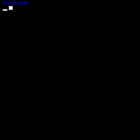
Proovi tasuta
Tooted
Tekst kõneks
iPhone’i ja iPadi rakendused
Androidi rakendus
Chrome’i laiendus
Edge’i laiendus
Veebirakendus
Maci rakendus
Windowsi rakendus
AI häältegeneraator
Pealelugemine
Dublaaž
Hääle kloonimine