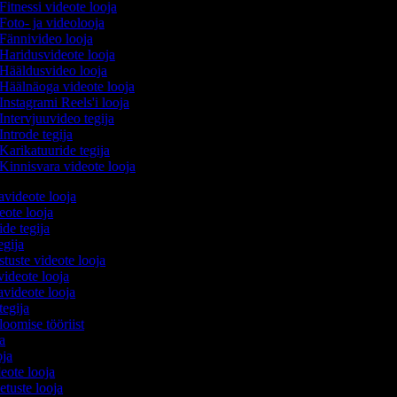
Fitnessi videote looja
Foto- ja videolooja
Fännivideo looja
Haridusvideote looja
Hääldusvideo looja
Häälnäoga videote looja
Instagrami Reels'i looja
Intervjuuvideo tegija
Introde tegija
Karikatuuride tegija
Kinnisvara videote looja
avideote looja
eote looja
ide tegija
tegija
stuste videote looja
videote looja
videote looja
tegija
loomise tööriist
ja
oja
deote looja
etuste looja