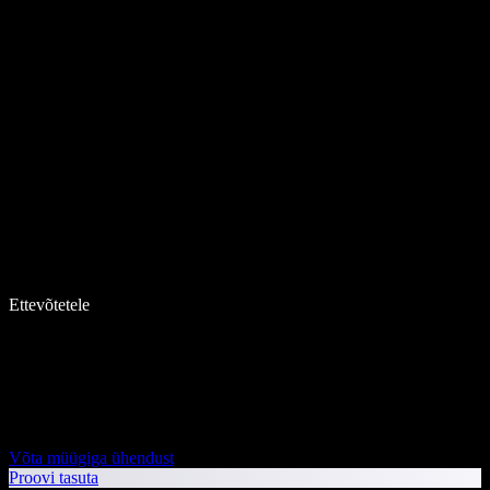
Ettevõtetele
Võta müügiga ühendust
Proovi tasuta