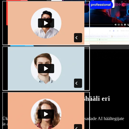
Lai valik mees- ja naishääli eri
aktsentidega
Ükski projekt ei pea kõlama ühtemoodi. Vali sadade AI häältegijate
ja aktsentide hulgast ning kohanda neid.