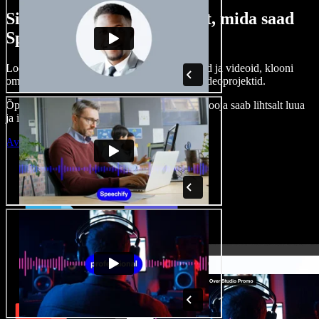
Siin on vaid väike osa sellest, mida saad
Speechify Studioga teha.
Loo voice-over’eid, kasuta tasuta pilte, helisid ja videoid, klooni
oma häält ja pane kokku terviklikud audio-videoprojektid.
Õppimiskõver puudub, kõik töötab veebis – looja saab lihtsalt luua
ja ideed kiiresti ellu viia.
Ava Studio