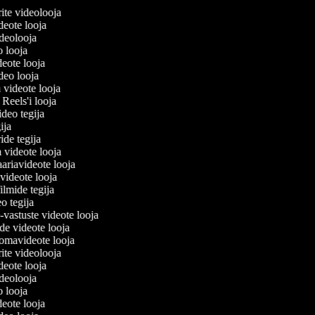
erite videolooja
videote looja
videolooja
o looja
deote looja
ideo looja
a videote looja
i Reels'i looja
video tegija
gija
ride tegija
a videote looja
ariavideote looja
videote looja
ilmide tegija
eo tegija
-vastuste videote looja
ade videote looja
omavideote looja
erite videolooja
videote looja
videolooja
o looja
deote looja