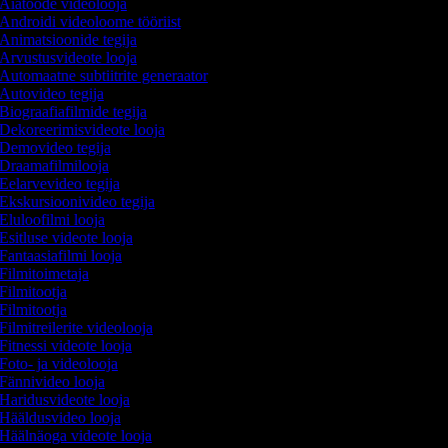
Aiatööde videolooja
Androidi videoloome tööriist
Animatsioonide tegija
Arvustusvideote looja
Automaatne subtiitrite generaator
Autovideo tegija
Biograafiafilmide tegija
Dekoreerimisvideote looja
Demovideo tegija
Draamafilmilooja
Eelarvevideo tegija
Ekskursioonivideo tegija
Eluloofilmi looja
Esitluse videote looja
Fantaasiafilmi looja
Filmitoimetaja
Filmitootja
Filmitootja
Filmitreilerite videolooja
Fitnessi videote looja
Foto- ja videolooja
Fännivideo looja
Haridusvideote looja
Hääldusvideo looja
Häälnäoga videote looja