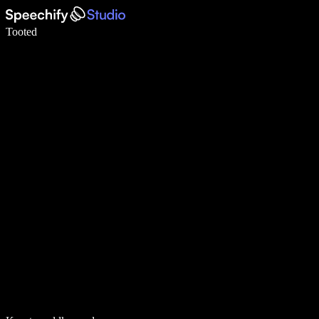
Kirjuta häälega 5× kiiremini
Tooted
Loe lähemalt