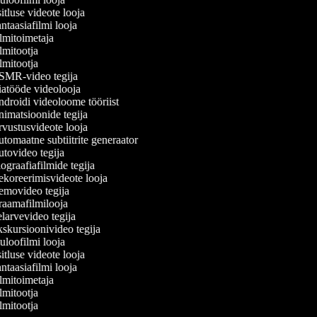
tluse videote looja
taasiafilmi looja
lmitoimetaja
lmitootja
lmitootja
MR-video tegija
atööde videolooja
droidi videoloome tööriist
imatsioonide tegija
vustusvideote looja
tomaatne subtiitrite generaator
tovideo tegija
graafiafilmide tegija
koreerimisvideote looja
movideo tegija
aamafilmilooja
larvevideo tegija
skursioonivideo tegija
uloofilmi looja
tluse videote looja
taasiafilmi looja
lmitoimetaja
lmitootja
lmitootja