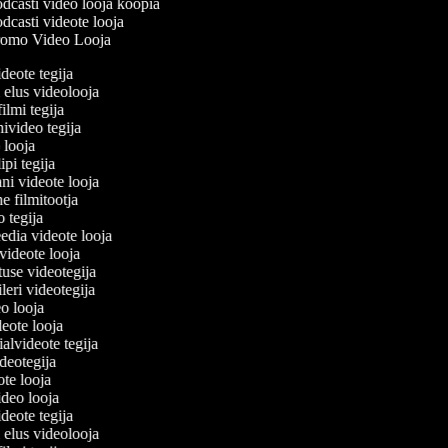
dcasti video looja koopia
dcasti videote looja
omo Video Looja
ideote tegija
u elus videolooja
filmi tegija
nivideo tegija
o looja
ipi tegija
ani videote looja
ne filmitootja
eo tegija
eedia videote looja
-videote looja
tuse videotegija
eileri videotegija
eo looja
ideote looja
ialvideote tegija
ideotegija
ote looja
ideo looja
ideote tegija
u elus videolooja