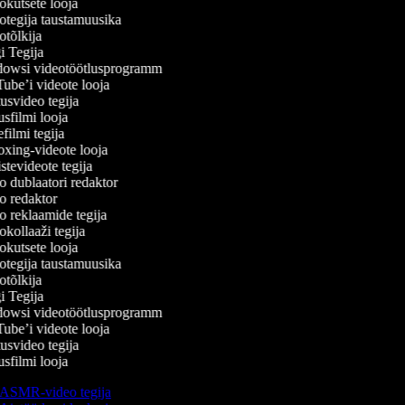
kutsete looja
tegija taustamuusika
tõlkija
 Tegija
wsi videotöötlusprogramm
be’i videote looja
svideo tegija
filmi looja
ilmi tegija
ing-videote looja
tevideote tegija
 dublaatori redaktor
 redaktor
 reklaamide tegija
kollaaži tegija
kutsete looja
tegija taustamuusika
tõlkija
 Tegija
wsi videotöötlusprogramm
be’i videote looja
svideo tegija
filmi looja
ASMR-video tegija