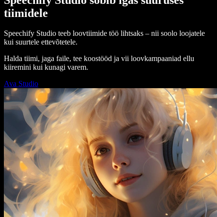
tiimidele
Speechify Studio teeb loovtiimide töö lihtsaks – nii soolo loojatele
kui suurtele ettevõtetele.
Halda tiimi, jaga faile, tee koostööd ja vii loovkampaaniad ellu
kiiremini kui kunagi varem.
Ava Studio