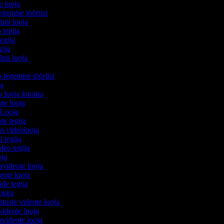
e looja
egemise tööriist
ilmi looja
 tegija
tegija
egija
ilmi looja
o tegemise tööriist
ija
eo looja koopia
ote looja
 Looja
ote tegija
us videolooja
i tegija
ideo tegija
ooja
avideote looja
eote looja
ide tegija
tegija
stuste videote looja
videote looja
videote looja