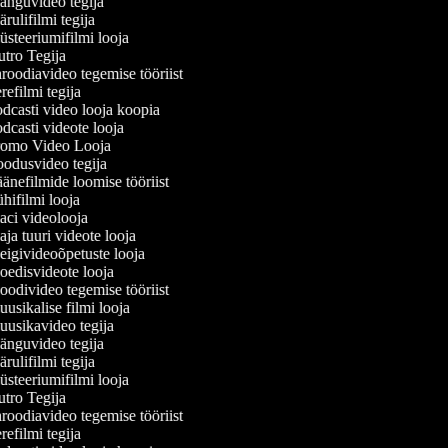
nguvideo tegija
ulifilmi tegija
steeriumifilmi looja
tro Tegija
roodiavideo tegemise tööriist
efilmi tegija
dcasti video looja koopia
dcasti videote looja
omo Video Looja
odusvideo tegija
änefilmide loomise tööriist
hifilmi looja
ci videolooja
ja tuuri videote looja
igivideoõpetuste looja
edisvideote looja
odivideo tegemise tööriist
usikalise filmi looja
usikavideo tegija
nguvideo tegija
ulifilmi tegija
steeriumifilmi looja
tro Tegija
roodiavideo tegemise tööriist
efilmi tegija