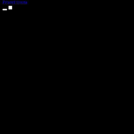
Proovi tasuta
Tooted
Tekst kõneks
iPhone’i ja iPadi rakendused
Androidi rakendus
Chrome’i laiendus
Edge’i laiendus
Veebirakendus
Maci rakendus
Windowsi rakendus
AI häältegeneraator
Pealelugemine
Dublaaž
Hääle kloonimine