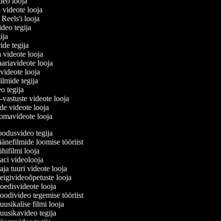
ideo looja
a videote looja
i Reels'i looja
video tegija
gija
ride tegija
a videote looja
ariavideote looja
videote looja
ilmide tegija
eo tegija
-vastuste videote looja
ade videote looja
omavideote looja
odusvideo tegija
änefilmide loomise tööriist
hifilmi looja
ci videolooja
ja tuuri videote looja
igivideoõpetuste looja
edisvideote looja
odivideo tegemise tööriist
usikalise filmi looja
usikavideo tegija