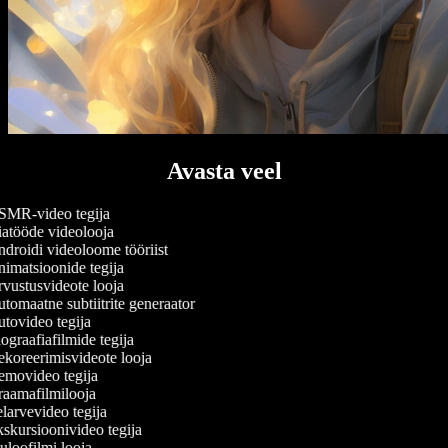
Avasta veel
MR-video tegija
atööde videolooja
droidi videoloome tööriist
imatsioonide tegija
vustusvideote looja
tomaatne subtiitrite generaator
tovideo tegija
graafiafilmide tegija
koreerimisvideote looja
movideo tegija
aamafilmilooja
larvevideo tegija
skursioonivideo tegija
uloofilmi looja