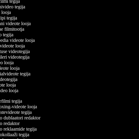
filmi tegija
nivideo tegija
o looja
ipi tegija
ani videote looja
ne filmitootja
eo tegija
eedia videote looja
-videote looja
tuse videotegija
eileri videotegija
eo looja
ideote looja
ialvideote tegija
ideotegija
ote looja
ideo looja
ilmi tegija
ing-videote looja
tevideote tegija
 dublaatori redaktor
 redaktor
 reklaamide tegija
kollaaži tegija