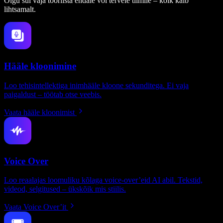
Olgu sul vaja tööriista endale või tervele tiimile – kõik käib
lihtsamalt.
Hääle kloonimine
Loo tehisintellektiga inimhääle kloone sekunditega. Ei vaja
paigaldust – töötab otse veebis.
Vaata hääle kloonimist
Voice Over
Loo reaalajas loomuliku kõlaga voice-over’eid AI abil. Tekstid,
videod, selgitused – ükskõik mis stiilis.
Vaata Voice Over’it