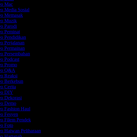
deo Mac
eo Media Sosial
deo Memasak
deo Muzik
eo Parodi
eo Peminat
eo Pendidikan
eo Perjalanan
eo Permainan
deo Persembahan
eo Podcast
deo Promo
deo Q&A
eo Reaksi
deo Berkebun
eo Cerita
deo DIY
eo Dekorasi
deo Demo
eo Fashion Haul
eo Fesyen
eo Filem Pendek
eo Foto
eo Haiwan Peliharaan
eo Hartanah