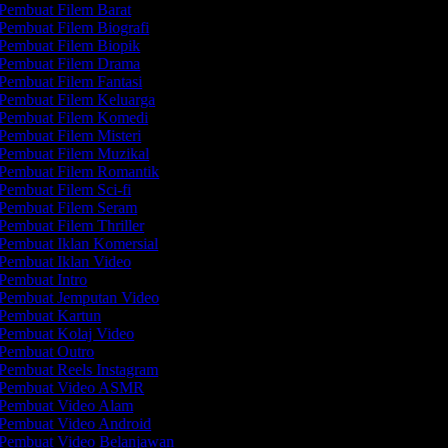
Pembuat Filem Barat
Pembuat Filem Biografi
Pembuat Filem Biopik
Pembuat Filem Drama
Pembuat Filem Fantasi
Pembuat Filem Keluarga
Pembuat Filem Komedi
Pembuat Filem Misteri
Pembuat Filem Muzikal
Pembuat Filem Romantik
Pembuat Filem Sci-fi
Pembuat Filem Seram
Pembuat Filem Thriller
Pembuat Iklan Komersial
Pembuat Iklan Video
Pembuat Intro
Pembuat Jemputan Video
Pembuat Kartun
Pembuat Kolaj Video
Pembuat Outro
Pembuat Reels Instagram
Pembuat Video ASMR
Pembuat Video Alam
Pembuat Video Android
Pembuat Video Belanjawan