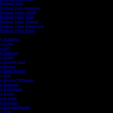
Pembuat Outro
Pembuat Reels Instagram
Pembuat Video ASMR
Pembuat Video Alam
Pembuat Video Android
Pembuat Video Belanjawan
Pembuat Video Berita
deo Berkebun
eo Cerita
deo DIY
eo Dekorasi
deo Demo
eo Fashion Haul
eo Fesyen
eo Filem Pendek
eo Foto
eo Haiwan Peliharaan
eo Hartanah
eo Kecergasan
eo Kereta
deo Komedi
deo Lawatan
deo Lawatan Rumah
eo Lirik