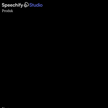
Tulis 5× lebih pantas dengan menaip menggunakan suara
Produk
Ketahui Lebih Lanjut