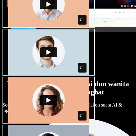
Banyak pilihan suara lelaki dan wanita
dengan pelbagai loghat
Setiap projek boleh jadi unik. Pilih ratusan pelakon suara AI &
loghat, laraskan ikut cita rasa anda.