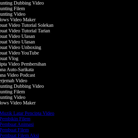
nting Dubbing Video
nting Filem
nting Video
ows Video Maker
at Video Tutorial Solekan
at Video Tutorial Tarian
at Video Ulasan
at Video Ulasan
uat Video Unboxing
uat Video YouTube
uat Vlog
pta Video Pembersihan
na Auto-Sarikata
na Video Podcast
rjemah Video
nting Dubbing Video
nting Filem
nting Video
ows Video Maker
Muzik Latar Pencipta Video
Pembikin Filem
Pembuat Animasi
Pembuat Filem
Pembuat Filem Aksi