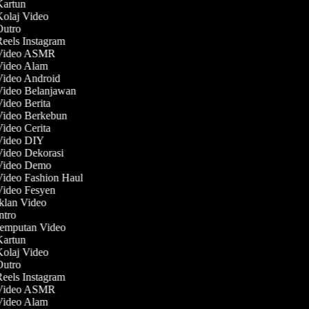
 Kartun
Kolaj Video
 Outro
Reels Instagram
 Video ASMR
 Video Alam
Video Android
 Video Belanjawan
Video Berita
 Video Berkebun
Video Cerita
 Video DIY
Video Dekorasi
 Video Demo
Video Fashion Haul
Video Fesyen
Iklan Video
Intro
 Jemputan Video
 Kartun
Kolaj Video
 Outro
Reels Instagram
 Video ASMR
 Video Alam