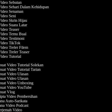
Video Sebutan
Video Sehari Dalam Kehidupan
 Video Senaman
Video Seni
Video Skrin Hijau
Video Suara Latar
Video Teaser
 Video Temu Bual
Video Testimoni
 Video TikTok
Video Treler Filem
Video Treler Teaser
Video Tutorial
at Video Tutorial Solekan
at Video Tutorial Tarian
at Video Ulasan
at Video Ulasan
uat Video Unboxing
uat Video YouTube
uat Vlog
pta Video Pembersihan
na Auto-Sarikata
na Video Podcast
rjemah Video