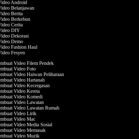
Video Android
 Video Belanjawan
Video Berita
 Video Berkebun
Video Cerita
 Video DIY
Video Dekorasi
 Video Demo
Video Fashion Haul
Video Fesyen
mbuat Video Filem Pendek
mbuat Video Foto
mbuat Video Haiwan Peliharaan
mbuat Video Hartanah
mbuat Video Kecergasan
mbuat Video Kereta
mbuat Video Komedi
mbuat Video Lawatan
mbuat Video Lawatan Rumah
mbuat Video Lirik
mbuat Video Mac
mbuat Video Media Sosial
mbuat Video Memasak
mbuat Video Muzik