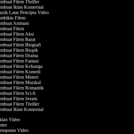
mbuat Filem Thriller
mbuat Iklan Komersial
zik Latar Pencipta Video
mbikin Filem
mbuat Animasi
mbuat Filem
mbuat Filem Aksi
mbuat Filem Barat
mbuat Filem Biografi
mbuat Filem Biopik
mbuat Filem Drama
mbuat Filem Fantasi
mbuat Filem Keluarga
mbuat Filem Komedi
mbuat Filem Misteri
mbuat Filem Muzikal
mbuat Filem Romantik
mbuat Filem Sci-fi
mbuat Filem Seram
mbuat Filem Thriller
mbuat Iklan Komersial
Iklan Video
Intro
 Jemputan Video