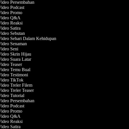
 Video Persembahan
Video Podcast
 Video Promo
 Video Q&A
Video Reaksi
Video Satira
Video Sebutan
Video Sehari Dalam Kehidupan
 Video Senaman
Video Seni
Video Skrin Hijau
Video Suara Latar
Video Teaser
 Video Temu Bual
Video Testimoni
 Video TikTok
Video Treler Filem
Video Treler Teaser
Video Tutorial
 Video Persembahan
Video Podcast
 Video Promo
 Video Q&A
Video Reaksi
Video Satira