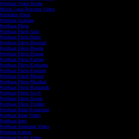
Pembuat Video Berita
Muzik Latar Pencipta Video
Pembikin Filem
Pembuat Animasi
Pembuat Filem
Pembuat Filem Aksi
Pembuat Filem Barat
Pembuat Filem Biografi
Pembuat Filem Biopik
Pembuat Filem Drama
Pembuat Filem Fantasi
Pembuat Filem Keluarga
Pembuat Filem Komedi
Pembuat Filem Misteri
Pembuat Filem Muzikal
Pembuat Filem Romantik
Pembuat Filem Sci-fi
Pembuat Filem Seram
Pembuat Filem Thriller
Pembuat Iklan Komersial
Pembuat Iklan Video
Pembuat Intro
Pembuat Jemputan Video
Pembuat Kartun
Pembuat Kolaj Video