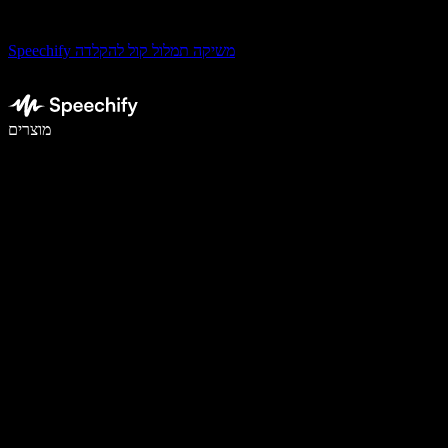
Speechify משיקה תמלול קול להקלדה
לכתוב פי 5 מהר יותר עם הכתבה קולית
מוצרים
למידע נוסף