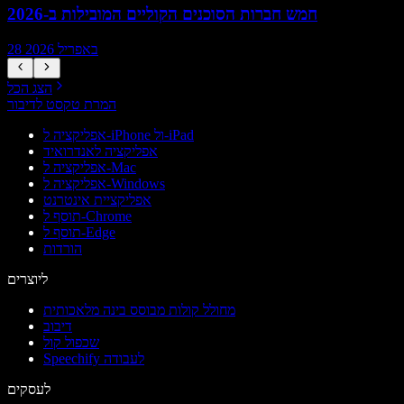
חמש חברות הסוכנים הקוליים המובילות ב-2026
28 באפריל 2026
הצג הכל
המרת טקסט לדיבור
אפליקציה ל-iPhone ול-iPad
אפליקציה לאנדרואיד
אפליקציה ל-Mac
אפליקציה ל-Windows
אפליקציית אינטרנט
תוסף ל-Chrome
תוסף ל-Edge
הורדות
ליוצרים
מחולל קולות מבוסס בינה מלאכותית
דיבוב
שכפול קול
Speechify לעבודה
לעסקים