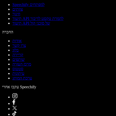
Speechify למפתחים
צוותים
חינוך
תיעוד API להמרת טקסט לדיבור
תיעוד API של סוכני קול
החברה
אודות
צרו קשר
בלוג
קריירה
שותפים
מרכז העזרה
סטטוס
עיתונות
ערכת המותג
עקבו אחרי Speechify