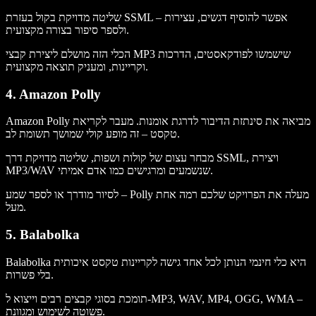
שליטה מדויקת בקול בעזרת SSML – אפשר להוסיף דגשים, עצירות
ולספר סיפור בצורה מקצועית.
הכלי הזה מושלם ליצירת קבצי MP3 שישמשו לפודקאסטים, הדרכות
וקריינות, ומעניק תוצאה מקצועית.
4. Amazon Polly
Amazon Polly מביאה את סינתזת הדיבור לדרגת אומנות. מעבר לקריאת
טקסט – זה מופע קולי שמושך תשומת לב.
מבחר עצום של קולות ושפות, שליטה מדויקת דרך SSML, ויצירת
MP3/WAV שנשמעים ומרגישים כמו אדם אמיתי.
לסיור מודרך או לספר שמע – Polly מעלה את הפרויקט שלכם רמה אחת
מעל.
5. Balabolka
Balabolka היא כלי חינמי הנותן לכל אחד גישה לקריינות טקסט איכותית
בלי פשרות.
תומכת בסוגי קבצים רבים וייצוא ל-MP3, WAV, MP4, OGG, WMA –
פשוטה לשימוש ומגוונת.