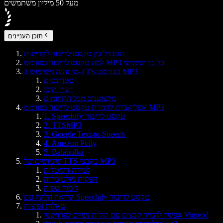
מעל 50 מיליון משתמשים
תוכן העניינים
ההבדל בין טקסט לדיבור לקריינות
למה טקסט לדיבור בפורמט MP3 כל כך שימושי
מי נהנה משימוש ב-TTS בפורמט MP3
סטודנטים
יוצרי תוכן
מקצוענים מכל התחומים
אפליקציות להמרת טקסט לדיבור בפורמט MP3
1. Speechify טקסט לדיבור
2. TTSMP3
3. Google Text-to-Speech
4. Amazon Polly
5. Balabolka
שימושים של TTS בקבצי MP3
למידה דיגיטלית
הפקות מולטימדיה
לימוד שפות
קריאה חלקה עם Speechify טקסט לדיבור
שאלות נפוצות
אפשר להמיר קבצים עם קולות נשיים לפרויקטי Vimeo?