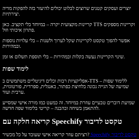
יוצרים ועסקים קטנים שרוצים לבלוט יכולים להיעזר בזה להפקות מדיה
יצירתיות.
קריינות מקצועית יקרה – במיוחד בלי תקציב. כאן TTS וקריינות מספקים
פתרון איכותי וזול.
אפשר להפוך טקסט לקריינות שקל לערוך ולשנות – בלי עלויות נוספות
ובמהירות.
שינוי הקריינות נעשה בקלות ובמהירות – בלי תוספת תשלום או זמן.
לימוד שפות
אפליקציות רבות וכלים דיגיטליים משתמשים ב-TTS ללימוד שפות –
שמיעה של הגייה נכונה בלחיצת כפתור, באנגלית, ספרדית, פורטוגזית,
ערבית ועוד.
שמיעת דוברים טבעיים עוזרת במיוחד. זה כמעט כמו מורה אישי שמסייע
להתאמן בשיחה ובהבנה – קריטי בלימוד שפה חדשה.
קריאה חלקה עם Speechify טקסט לדיבור
Speechify טקסט לדיבור
רציתם עוזר קריאה אישי שעובד על כל מכשיר?