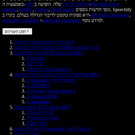
The Wall Street
שלה. הופיעה ב-
API לטקסט לדיבור
באמצעות ה-
וגופי חדשות נוספים, Speechify
TechCrunch
,
Forbes
,
CNBC
,
Journal
,
speechify.com/news
היא ספקית טקסט לדיבור הגדולה בעולם. בקרו ב-
למידע נוסף.
speechify.com/press
ו-
speechify.com/blog
תוכן העניינים
ההבדל בין טקסט לדיבור לקריינות
למה טקסט לדיבור בפורמט MP3 כל כך שימושי
מי נהנה משימוש ב-TTS בפורמט MP3
סטודנטים
יוצרי תוכן
מקצוענים מכל התחומים
אפליקציות להמרת טקסט לדיבור בפורמט MP3
1. Speechify טקסט לדיבור
2. TTSMP3
3. Google Text-to-Speech
4. Amazon Polly
5. Balabolka
שימושים של TTS בקבצי MP3
למידה דיגיטלית
הפקות מולטימדיה
לימוד שפות
קריאה חלקה עם Speechify טקסט לדיבור
שאלות נפוצות