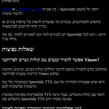
הוא הפתרון.
– Speechify הופך כל טקסט
בין אם זה
אייפון
,
אנדרואיד
, או
מחשב
לדיבור איכותי.
מתאים לסטודנטים, עובדים ומי שמעדיף להאזין בלי עייפות עיניים או
כדרך נוחה להתכונן לפרזנטציה.
תנו לעיניים לנוח ותנו לאוזניים ללמוד. נסו את Speechify היום—ותנו לכל
מילה ערך.
שאלות נפוצות
אפשר להמיר קבצים עם קולות נשיים לפרויקטי Vimeo?
בהחלט! כלים להמרת טקסט לדיבור כוללים קולות נשיים, ונותנים תחושת
קריינות טבעית לפרויקטי Vimeo שלכם.
כשתבחרו כלי כמו Speechify TTS, ודאו שיש אפשרות לבחירת קול עם
התכונות שחשובות לכם.
פלטפורמות מסוימות מציעות TTS חינמי עם קולות מוגבלים, בעוד גרסה
בתשלום כמו Speechify TTS מציעה מבחר רחב.
יש אפליקציה חינמית שממירה ספרים לאודיו?