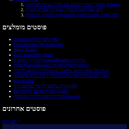
אפשר להמיר קבצים עם קולות נשיים לפרויקטי Vimeo?
יש אפליקציה חינמית שממירה ספרים לאודיו?
מה הדרך הטובה להמיר טקסט לקול ללמידה דיגיטלית?
פוסטים מומלצים
איך ליצור קולות מונפשים?
GhostReader מול Speechify
Story Reader
האם Speechify בטוח?
המדריך המלא ל-NaturalReader וביקורות
עלות NaturalReader: האם זה שווה את זה?
הגידו מה שאני כותב: מהפכה בטכנולוגיית טקסט לדיבור
מהם מחוללי דיבוב בקול מלאכותי (AI) ואיך הם עובדים?
שמע טקסט
המרת טקסט לדיבור במחשב נייד HP
המרת טקסט לדיבור עם Twilio
המרת טקסט לדיבור במכשירי Huawei
פוסטים אחרונים
הצג הכל