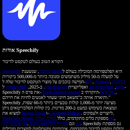
אודות Speechify
הקורא הטוב בעולם לטקסט לדיבור
היא הפלטפורמה המובילה בעולם ל
טקסט לדיבור
, שנשענת
Speechify
על למעלה מ-50 מיליון משתמשים ומגובה ביותר מ-500,000 ביקורות
הרחבת
,
Android
,
iOS
חמישה כוכבים על מוצרי הטקסט לדיבור שלה ל-
כרום
,
אפליקציית ווב
ואפליקציית
דסקטופ למק
. ב-2025,
אפל העניקה
ל-
,
WWDC
היוקרתי ב-
Apple Design Award
Speechify את פרס ה-
ותיארה אותה כ"משאב חיוני שעוזר לאנשים לחיות את חייהם."
Speechify מציעה יותר מ-1,000 קולות טבעיים ביותר מ-60 שפות,
ונמצאת בשימוש כמעט ב-200 מדינות. בין קולות הסלבריטאים ניתן
. ליוצרים ולעסקים,
Gwyneth Paltrow
ו-
Snoop Dogg
למצוא את
,
מחולל קולות AI
מספקת כלים מתקדמים, כולל
Speechify Studio
. Speechify גם מספקת
מחליף קולות AI
וגם
דיבוב AI
,
שיבוטי קול AI
יכולות טקסט לדיבור מתקדמות, איכותיות ומשתלמות למוצרים מובילים