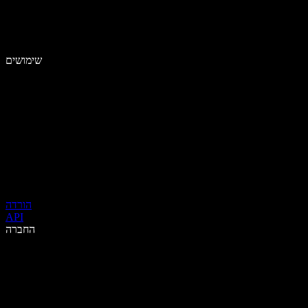
שימושים
הורדה
API
החברה