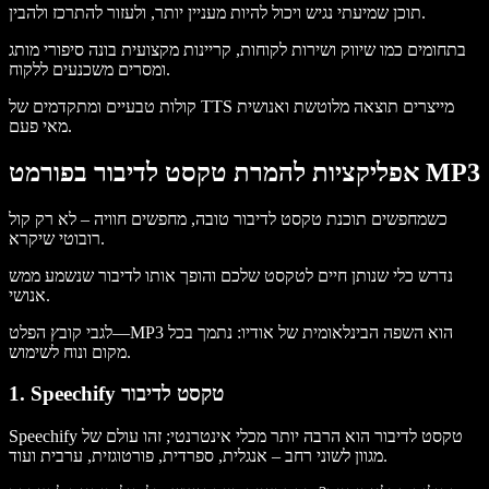
תוכן שמיעתי נגיש ויכול להיות מעניין יותר, ולעזור להתרכז ולהבין.
בתחומים כמו שיווק ושירות לקוחות, קריינות מקצועית בונה סיפורי מותג
ומסרים משכנעים ללקוח.
קולות טבעיים ומתקדמים של TTS מייצרים תוצאה מלוטשת ואנושית
מאי פעם.
אפליקציות להמרת טקסט לדיבור בפורמט MP3
כשמחפשים תוכנת טקסט לדיבור טובה, מחפשים חוויה – לא רק קול
רובוטי שיקרא.
נדרש כלי שנותן חיים לטקסט שלכם והופך אותו לדיבור שנשמע ממש
אנושי.
לגבי קובץ הפלט—MP3 הוא השפה הבינלאומית של אודיו: נתמך בכל
מקום ונוח לשימוש.
1. Speechify טקסט לדיבור
Speechify טקסט לדיבור הוא הרבה יותר מכלי אינטרנטי; זהו עולם של
מגוון לשוני רחב – אנגלית, ספרדית, פורטוגזית, ערבית ועוד.