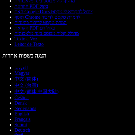
מחליף קול מבוסס בינה מלאכותית
הקראת PDF בקול
האם Google Docs יכול להקריא לי טקסט?
תוסף Chrome להמרת טקסט לדיבור
המרת טקסט לדיבור בהינדית
הקראת PDF בקול רם
מחולל קולות מבוסס בינה מלאכותית
Texto a Voz
Leitor de Texto
הצגה בשפות אחרות
العربية
Magyar
中文 (简体)
中文 (台灣)
中文 (简体 中国大陆)
Čeština
Dansk
Nederlands
English
Français
Suomi
Deutsch