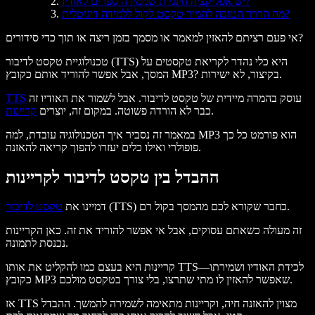
יש אפליקציה חינמית שממירה ספרים לאודיו?
מה הדרך הטובה להמיר טקסט לקול ללמידה דיגיטלית?
אי פעם רציתם להאזין למאמר או מסמך בזמן ריצה או תוך כדי סידורים?
טכנולוגיית טקסט לדיבור (TTS) היא כלי נהדר לקריאת טקסטים על
המסך, אבל אפשר להוריד אותם כקובץ MP3? בקיצור, לא ישירות.
עוסק בהמרה מיידית של טקסט לדיבור. אבל לשמור את האודיו זה
TTS
.
כבר לא הורדה פשוטה. במקום זה, יוצרים
קריינות
במאמר זה נסביר איך הטכנולוגיה עובדת, למה MP3 הוא פורמט כל כך
פופולרי ואילו כלים יעזרו להפוך קריאה להאזנה.
ההבדל בין טקסט לדיבור לקריינות
(TTS) כחבר שקורא לכם מהמסך בקול רם.
דמיינו את
טקסט לדיבור
זה מעולה כשאתם עסוקים, אבל אי אפשר להוריד את זה. כאן הקריינות
נכנסת לתמונה.
קריינות היא בעצם כמו להקליט את אותו TTS—לכידת האודיו ושמירתו
כקובץ MP3 שאפשר להאזין לו מתי שתרצו, בלי צורך בטקסט מולכם.
אז TTS מצוין להאזנה חיה, וקריינות מתאימה לשמירה להמשך. ההבדל