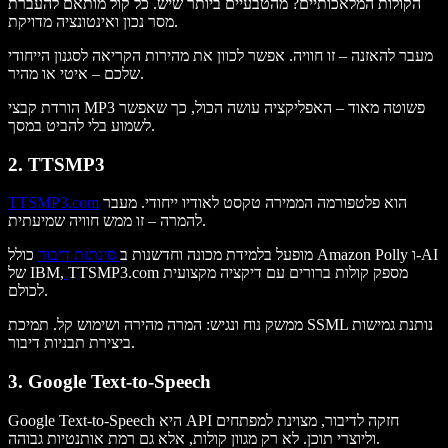
הקולות המלאכותיים? מהטבעיים ביותר שיש. כל קול מותאם להעברת
מסר נכון ואינטונציה מדויקת.
מעבר להאזנה – זו חוויה. אפשר לכוון את מהירות הקריאה לסגנון הייחודי
שלכם – איטי או מהיר.
הורדת קבצי MP3 פשוטה מאוד – האפליקציה עושה הכול, כך שאפשר
לשמוע בלי להביט במסך.
2. TTSMP3
הוא פלטפורמה הממירה טקסט לאודיו ייחודי. מעבר
TTSMP3.com
להמרה – זו ממש חוויה שמיעתית.
מופעל בלמידת מכונה וחדשנות ב
סינתזת דיבור
כולל Amazon Polly ו-AI
TTSMP3.com מספק קולות ברורים עם דיקציה מקצועית
של IBM,
לכולם.
ממשק נוח ונגיש: המרה מהירה ושימוש קל. תמיכת SSML נותנת גמישות
ביצירת תבניות דיבור.
3. Google Text-to-Speech
Google Text-to-Speech היא API חזקה לדיבור, מצוינת למפתחים
וליוצרי תוכן. לא רק מגוון קולות, אלא גם רמת אותנטיות גבוהה.