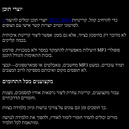
יוצרי תוכן
כדי להרחיב קהל. קריינויות
ב-TTS כ-MP3
יוצרי תוכן יכולים להיעזר
לסרטוני יוטיוב יוצרות קשר אישי עם הצופים.
לא מדובר רק בחיסכון בציוד, אלא גם בזמן: אפשר ליצור קריינות איכותית
בכמה קליקים.
היעילות מאפשרת להתמקד במסר ולא בטכניות. פורמט MP3 פופולרי
בזכות התאימות והגודל הקטן.
מחשבים, טאבלטים או סמארטפונים—קבצי MP3 תמיד עובדים, כמעט
לא תופסים מקום ואיכותם מספיקה לרוב המצבים.
מקצוענים מכל התחומים
עבור מקצוענים, קריינות עוזרת ליצור גרסאות אודיו למסמכים, מצגות
וחומרים הדרכתיים.
כך חוסכים זמן וגם עונים על צורכי נגישות וגיוון בלמידה בצוות.
מורים יכולים להמיר חומרי לימוד לאודיו, ולהפוך את הלמידה לנגישה
ומותאמת לכל תלמיד.