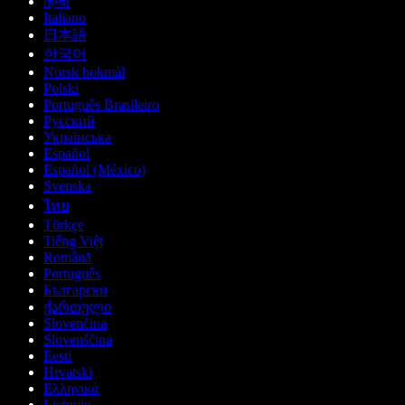
हिन्दी
Italiano
日本語
한국어
Norsk bokmål
Polski
Português Brasileiro
Русский
Українська
Español
Español (México)
Svenska
ไทย
Türkçe
Tiếng Việt
Română
Português
Български
ქართული
Slovenčina
Slovenščina
Eesti
Hrvatski
Ελληνικά
Lietuvių