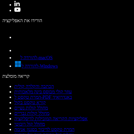
הורידו את האפליקציה
להורדה ל-macOS
להורדה ל-Windows
קריאה מומלצת
הכתבה והקלדה קולית
עוזר קולי מבוסס בינה מלאכותית
המרת טקסט ל-PDF באנדרואיד
קורא טקסט בקול
מחולל קולות נשיים
מחולל קולות גבריים
אפליקציות הקריאה המובילות לדיסלקציה
מחולל קול רובוטי
המרת טקסט לדיבור בסגנון אנימה