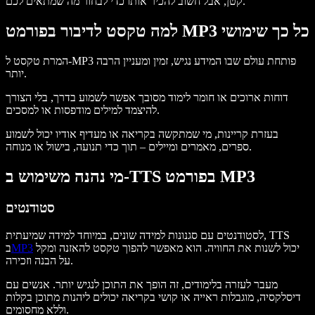
קטן, אבל חשוב להכיר אותו כדי לבחור מה שמתאים לכם.
למה טקסט לדיבור בפורמט MP3 כל כך שימושי
המרת טקסט ל-MP3 פותחת עולם שבו המידע נגיש, זמין ומעניין הרבה
יותר.
דוחות ארוכים או חומר לימוד מסובך אפשר לשמוע בדרך, בלי הצורך
להיצמד למילים מודפסות או למסכים.
בעזרת קריינות, מי שמתקשה בקריאה או מעדיף אודיו יכול לשמוע
ספרים, מאמרים ומיילים – תוך כדי תנועה, בישול או מנוחה.
מי נהנה משימוש ב-TTS בפורמט MP3
סטודנטים
לסטודנטים עם סגנונות למידה שונים, במיוחד למידה שמיעתית, TTS
יכול לשנות את החוויה. הוא מאפשר להפוך טקסט להאזנה ומקל
MP3
ב
על הבנה וזכירה.
מעבר לעזרה בלימודים, זה הופך את התוכן לנגיש יותר. אנשים עם
דיסלקסיה, מוגבלות ראייה או קושי בקריאה יכולים ליהנות מתוכן בקלות
וללא מחסומים.