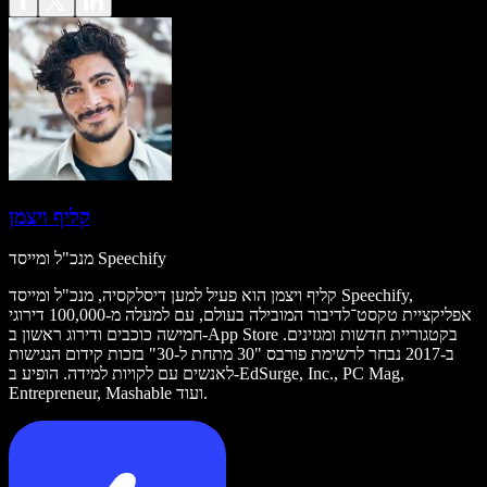
קליף ויצמן
מנכ"ל ומייסד Speechify
קליף ויצמן הוא פעיל למען דיסלקסיה, מנכ"ל ומייסד Speechify,
אפליקציית טקסט־לדיבור המובילה בעולם, עם למעלה מ-100,000 דירוגי
חמישה כוכבים ודירוג ראשון ב-App Store בקטגוריית חדשות ומגזינים.
ב-2017 נבחר לרשימת פורבס "30 מתחת ל-30" בזכות קידום הנגישות
לאנשים עם לקויות למידה. הופיע ב-EdSurge, Inc., PC Mag,
Entrepreneur, Mashable ועוד.