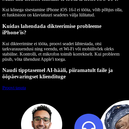
Kui kõnega sisestamine iPhone iOS 16-l ei tööta, võib põhjus olla,
et funktsioon on klaviatuuri seadetes välja lülitatud.
Kuidas lahendada dikteerimise probleeme
iPhone'is?
Kui dikteerimine ei tööta, proovi seadet lähtestada, otsi
tarkvarauuendusi ning veendu, et Wi-Fi või mobiilivõrk oleks
stabiilne. Kontrolli, et mikrofon toimib korrektselt. Kui probleem
püsib, võta ühendust Apple'i toega.
Naudi tipptasemel AI-hääli, piiramatult faile ja
ööpäevaringset kliendituge
Proovi tasuta