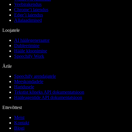
Veebirakendus
Chrome’i laiendus
Edge’i laiendus
Allalaadimised
Loojatele
AI häälegeneraator
Dubleerimine
Hääle kloonimine
Speechify Work
Ärile
Speechify arendajatele
Meeskondadele
Haridusele
Tekstist kõneks API dokumentatsioon
Hääleagentide API dokumentatsioon
Ettevõttest
Meist
Kontakt
Blogi