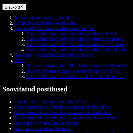
Sisukord
Miks mu kõnetuvastus ei tööta?
Levinud tekst kõneks probleemid
Kuidas tekst kõneks probleeme lahendada?
Kuidas lahendada tekst kõneks probleeme iOS-il
Kuidas lahendada tekst kõneks probleeme Androidil
Kuidas lahendada tekst kõneks probleeme Discordis
Kuidas lahendada tekst kõneks probleeme Windowsis
Speechify – töökindel tekst kõneks tööriist
KKK
Miks ma ei saa enda häält tekstiks kasutada iPhone'is?
Miks mu kõnest tekstiks ei tööta iPhone iOS 16-l?
Kuidas lahendada dikteerimise probleeme iPhone'is?
Soovitatud postitused
5 parimat häälagentide ettevõtet 2026. aastal
Miks Speechify on Windowsis parem kui DictaFlow
Miks Speechify on Windowsis parem kui Balabolka
Miks Speechify on Windowsis parem kui NaturalReader
Speechify vs Voice Dream Reader
Speechify vs BeeLine Reader