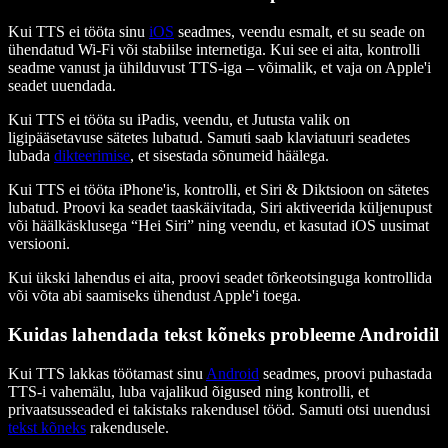
Kui TTS ei tööta sinu
iOS
seadmes, veendu esmalt, et su seade on
ühendatud Wi-Fi või stabiilse internetiga. Kui see ei aita, kontrolli
seadme vanust ja ühilduvust TTS-iga – võimalik, et vaja on Apple'i
seadet uuendada.
Kui TTS ei tööta su iPadis, veendu, et Jutusta valik on
ligipääsetavuse sätetes lubatud. Samuti saab klaviatuuri seadetes
lubada
dikteerimise
, et sisestada sõnumeid häälega.
Kui TTS ei tööta iPhone'is, kontrolli, et Siri & Diktsioon on sätetes
lubatud. Proovi ka seadet taaskäivitada, Siri aktiveerida küljenupust
või häälkäsklusega “Hei Siri” ning veendu, et kasutad iOS uusimat
versiooni.
Kui ükski lahendus ei aita, proovi seadet tõrkeotsinguga kontrollida
või võta abi saamiseks ühendust Apple'i toega.
Kuidas lahendada tekst kõneks probleeme Androidil
Kui TTS lakkas töötamast sinu
Android
seadmes, proovi puhastada
TTS-i vahemälu, luba vajalikud õigused ning kontrolli, et
privaatsusseaded ei takistaks rakendusel tööd. Samuti otsi uuendusi
tekst kõneks
rakendusele.