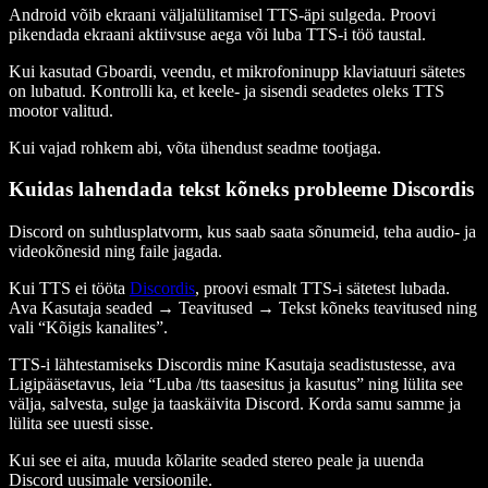
Android võib ekraani väljalülitamisel TTS-äpi sulgeda. Proovi
pikendada ekraani aktiivsuse aega või luba TTS-i töö taustal.
Kui kasutad Gboardi, veendu, et mikrofoninupp klaviatuuri sätetes
on lubatud. Kontrolli ka, et keele- ja sisendi seadetes oleks TTS
mootor valitud.
Kui vajad rohkem abi, võta ühendust seadme tootjaga.
Kuidas lahendada tekst kõneks probleeme Discordis
Discord on suhtlusplatvorm, kus saab saata sõnumeid, teha audio- ja
videokõnesid ning faile jagada.
Kui TTS ei tööta
Discordis
, proovi esmalt TTS-i sätetest lubada.
Ava Kasutaja seaded → Teavitused → Tekst kõneks teavitused ning
vali “Kõigis kanalites”.
TTS-i lähtestamiseks Discordis mine Kasutaja seadistustesse, ava
Ligipääsetavus, leia “Luba /tts taasesitus ja kasutus” ning lülita see
välja, salvesta, sulge ja taaskäivita Discord. Korda samu samme ja
lülita see uuesti sisse.
Kui see ei aita, muuda kõlarite seaded stereo peale ja uuenda
Discord uusimale versioonile.