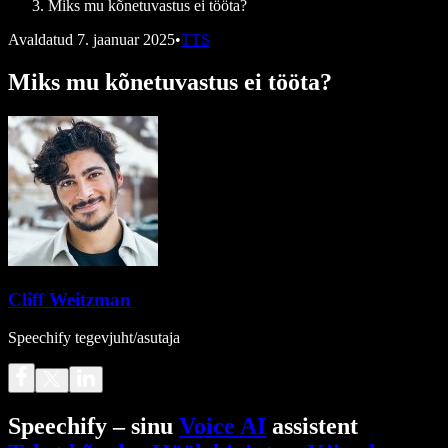
Miks mu kõnetuvastus ei tööta?
Avaldatud
7. jaanuar 2025
•
TTS
Miks mu kõnetuvastus ei tööta?
Cliff Weitzman
Speechify tegevjuht/asutaja
Speechify – sinu
Voice AI
assistent