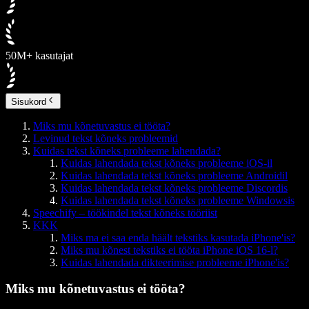
50M+ kasutajat
Sisukord
Miks mu kõnetuvastus ei tööta?
Levinud tekst kõneks probleemid
Kuidas tekst kõneks probleeme lahendada?
Kuidas lahendada tekst kõneks probleeme iOS-il
Kuidas lahendada tekst kõneks probleeme Androidil
Kuidas lahendada tekst kõneks probleeme Discordis
Kuidas lahendada tekst kõneks probleeme Windowsis
Speechify – töökindel tekst kõneks tööriist
KKK
Miks ma ei saa enda häält tekstiks kasutada iPhone'is?
Miks mu kõnest tekstiks ei tööta iPhone iOS 16-l?
Kuidas lahendada dikteerimise probleeme iPhone'is?
Miks mu kõnetuvastus ei tööta?