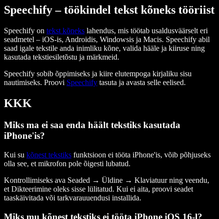
Speechify – töökindel tekst kõneks tööriist
Speechify on
tekst kõneks
lahendus, mis töötab usaldusväärselt eri
seadmetel – iOS-is, Androidis, Windowsis ja Macis. Speechify abil
saad igale tekstile anda inimliku kõne, valida hääle ja kiiruse ning
kasutada tekstiesiletõstu ja märkmeid.
Speechify sobib õppimiseks ja kiire elutempoga kirjaliku sisu
nautimiseks. Proovi
Speechify
tasuta ja avasta selle eelised.
KKK
Miks ma ei saa enda häält tekstiks kasutada
iPhone'is?
Kui su
kõnest tekstiks
funktsioon ei tööta iPhone'is, võib põhjuseks
olla see, et mikrofon pole õigesti lubatud.
Kontrollimiseks ava Seaded → Üldine → Klaviatuur ning veendu,
et Dikteerimine oleks sisse lülitatud. Kui ei aita, proovi seadet
taaskäivitada või tarkvarauuendusi installida.
Miks mu kõnest tekstiks ei tööta iPhone iOS 16-l?