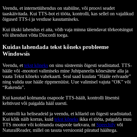
Veendu, et internetiühendus on stabiilne, või proovi seadet
taaskäivitada. Kui TTS-bot ei tööta, kontrolli, kas sellel on vajalikud
õigused TTS-i ja vestluse kasutamiseks.
Kui ükski lahendus ei aita, võib vaja minna täiendavat tõrkeotsingut
või ühendust võtta Discordi toega.
Kuidas lahendada tekst kõneks probleeme
Windowsis
Veendu, et
tekst kõneks
on sinu süsteemis õigesti seadistatud. TTS-
hääle või -mootori valimiseks mine Juhtpaneelis kõnesätete alla ja
vaata Tekst kõneks vahekaarti. Seal saad kuulata “Hääle eelvaade”
ning valida uue hääle rippmenüüst. Uue valimisel vajuta “OK” või
“Rakenda”.
Kui kasutad kolmanda osapoole TTS-häält, kontrolli litsentsi
kehtivust või paigalda hääl uuesti.
Kontrolli ka heliseadeid ja veendu, et kõlarid on õigesti seadistatud.
Kui kõik näib korras, kuid
tekst kõneks
ikka ei tööta, paigalda muu
TTS mootor või kolmanda osapoole tarkvara, nt
Speechify
või
NaturalReader, millel on tasuta versioonid piiratud häältega.