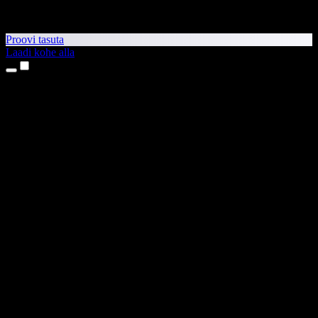
Proovi tasuta
Laadi kohe alla
Tooted
Tekst kõneks
iPhone’i ja iPadi rakendused
Androidi rakendus
Chrome’i laiendus
Edge’i laiendus
Veebirakendus
Maci rakendus
Windowsi rakendus