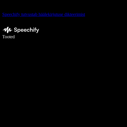
Speechify tutvustab häälekirjutuse dikteerimist
Kirjuta häälega 5× kiiremini
Tooted
Loe lähemalt