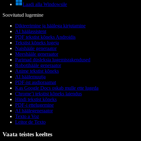
Laadi alla Windowsile
Soovitatud lugemine
Dikteerimine ja häälega kirjutamine
AI häälassistent
PDF tekstist kõneks Androidis
Tekstist kõneks lugeja
Naishääle generaator
Meeshääle generaator
Parimad düsleksia lugemisrakendused
Robotihääle generaator
Anime tekstist kõneks
AI häälemuutja
PDF-ist audioraamat
Kas Google Docs oskab mulle ette lugeda
Chrome’i tekstist kõneks laiendus
Hindi tekstist kõneks
PDF-i ettelugemine
AI häälegeneraator
Texto a Voz
Leitor de Texto
Vaata teistes keeltes