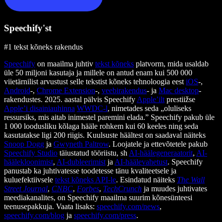
Speechify'st
#1 tekst kõneks rakendus
Speechify
on maailma juhtiv
tekst kõneks
platvorm, mida usaldab
üle 50 miljoni kasutaja ja millele on antud enam kui 500 000
viietärnilist arvustust selle tekstist kõneks tehnoloogia eest
iOS
-,
Android
-,
Chrome Extension
-,
veebirakendus
- ja
Mac desktop
-
rakendustes. 2025. aastal pälvis Speechify
Apple’ilt
prestiižse
Apple’i disainiauhinna
WWDC-l
, nimetades seda „oluliseks
ressursiks, mis aitab inimestel paremini elada.” Speechify pakub üle
1 000 loodusliku kõlaga hääle rohkem kui 60 keeles ning seda
kasutatakse ligi 200 riigis. Kuulsuste häältest on saadaval näiteks
Snoop Dogg
ja
Gwyneth Paltrow
. Loojatele ja ettevõtetele pakub
Speechify Studio
täiustatud tööriistu, sh
AI-häälegeneraatorit
,
AI-
häälekloonimist
,
AI-dubleerimist
ja
AI-häälevahetust
. Speechify
panustab ka juhtivatesse toodetesse tänu kvaliteetsele ja
kuluefektiivsele
tekst kõneks API-le
. Esindatud näiteks
The Wall
Street Journal
,
CNBC
,
Forbes
,
TechCrunch
ja muudes juhtivates
meediakanalites, on Speechify maailma suurim kõnesünteesi
teenusepakkuja. Vaata lisaks:
speechify.com/news
,
speechify.com/blog
ja
speechify.com/press
.