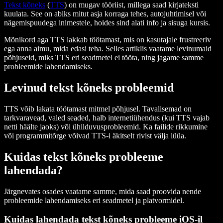
Tekst kõneks
(
TTS
) on mugav tööriist, millega saad kirjateksti
kuulata. See on abiks mitut asja korraga tehes, autojuhtimisel või
nägemispuudega inimestele, hoides sind alati info ja sisuga kursis.
Mõnikord aga TTS lakkab töötamast, mis on kasutajale frustreeriv
ega anna aimu, mida edasi teha. Selles artiklis vaatame levinumaid
põhjuseid, miks TTS eri seadmetel ei tööta, ning jagame samme
probleemide lahendamiseks.
Levinud tekst kõneks probleemid
TTS võib lakata töötamast mitmel põhjusel. Tavalisemad on
tarkvaravead, valed seaded, halb internetiühendus (kui TTS vajab
netti häälte jaoks) või ühilduvusprobleemid. Ka failide rikkumine
või programmitõrge võivad TTS-i äkitselt rivist välja lüüa.
Kuidas tekst kõneks probleeme
lahendada?
Järgnevates osades vaatame samme, mida saad proovida nende
probleemide lahendamiseks eri seadmetel ja platvormidel.
Kuidas lahendada tekst kõneks probleeme iOS-il