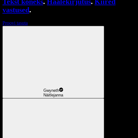
Tekst kõneks
.
Häälekirjutus
.
Kiired
vastused
.
Proovi tasuta
Gwyneth
Näitlejanna