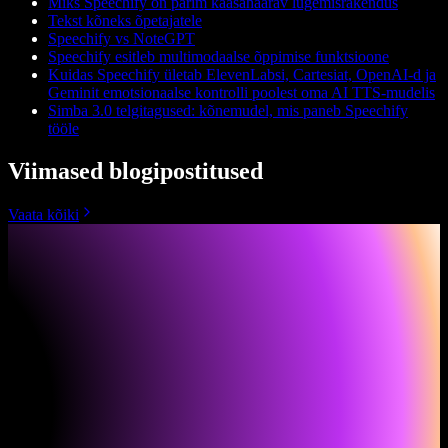
Miks Speechify on parim kaasahaarav lugemisrakendus
Tekst kõneks õpetajatele
Speechify vs NoteGPT
Speechify esitleb multimodaalse õppimise funktsioone
Kuidas Speechify ületab ElevenLabsi, Cartesiat, OpenAI-d ja
Geminit emotsionaalse kontrolli poolest oma AI TTS-mudelis
Simba 3.0 telgitagused: kõnemudel, mis paneb Speechify
tööle
Viimased blogipostitused
Vaata kõiki