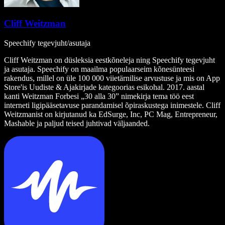
Cliff Weitzman
Speechify tegevjuht/asutaja
Cliff Weitzman on düsleksia eestkõneleja ning Speechify tegevjuht
ja asutaja. Speechify on maailma populaarseim kõnesünteesi
rakendus, millel on üle 100 000 viietärnilise arvustuse ja mis on App
Store'is Uudiste & Ajakirjade kategoorias esikohal. 2017. aastal
kanti Weitzman Forbesi „30 alla 30” nimekirja tema töö eest
interneti ligipääsetavuse parandamisel õpiraskustega inimestele. Cliff
Weitzmanist on kirjutanud ka EdSurge, Inc, PC Mag, Entrepreneur,
Mashable ja paljud teised juhtivad väljaanded.