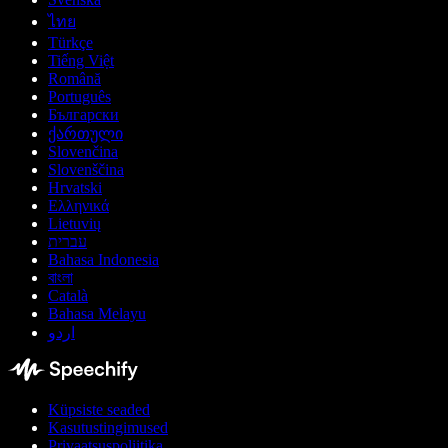
ไทย
Türkçe
Tiếng Việt
Română
Português
Български
ქართული
Slovenčina
Slovenščina
Hrvatski
Ελληνικά
Lietuvių
עברית
Bahasa Indonesia
বাংলা
Català
Bahasa Melayu
اردو
Küpsiste seaded
Kasutustingimused
Privaatsuspoliitika