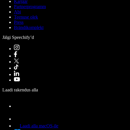
Karjäär
Partnerprogramm
Abi
Teenuse olek
Press
Brändikomplekt
Jälgi Speechify’d
Laadi rakendus alla
Laadi alla macOS-ile