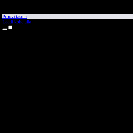
Proovi tasuta
Laadi kohe alla
Tooted
Tekst kõneks
iPhone’i ja iPadi rakendused
Androidi rakendus
Chrome’i laiendus
Edge’i laiendus
Veebirakendus
Maci rakendus
Windowsi rakendus