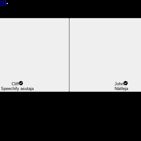
ed
.
Cliff
John
Speechify asutaja
Näitleja