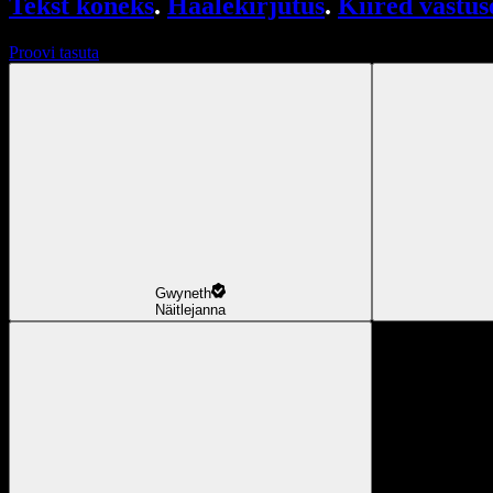
Tekst kõneks
.
Häälekirjutus
.
Kiired vastus
Proovi tasuta
Gwyneth
Näitlejanna