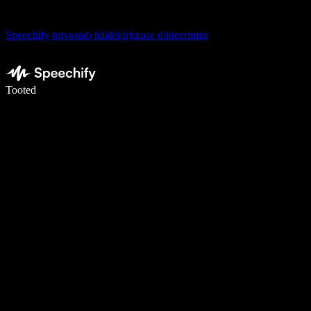
Speechify tutvustab häälekirjutuse dikteerimist
Kirjuta häälega 5× kiiremini
Tooted
Loe lähemalt