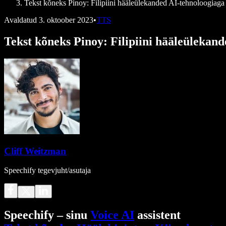
Tekst kõneks Pinoy: Filipiini hääleülekanded AI-tehnoloogiaga
Avaldatud
3. oktoober 2023
•
TTS
Tekst kõneks Pinoy: Filipiini hääleülekan
Cliff Weitzman
Speechify tegevjuht/asutaja
Speechify – sinu
Voice AI
assistent