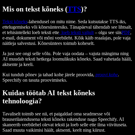
Mis on tekst kõneks (
TTS
)?
Tekst kõneks
-lahendusel on mitu nime. Seda kutsutakse TTS-iks,
ettelugemiseks või kõnesünteesiks. Tänapäeval tähendab see lihtsalt,
et tehisintellekt loeb teksti ette
, loeb teksti valjult
– olgu see siis
PDF
,
e-mail, dokument või mõni veebileht. Kõik käib reaalajas, pole vaja
näitleja salvestusi. Kõnesüntees toimub koheselt.
Ja just see ongi selle võlu. Pole vaja oodata – vajuta mängima ning
AI muudab teksti hetkega loomulikuks kõneks. Saad vahetada hääli,
aktsente ja keeli.
Kui tundub põnev ja tahad kohe järele proovida,
proovi kohe
.
Speechify on tasuta proovimiseks.
Kuidas töötab AI tekst kõneks
tehnoloogia?
Tavaliselt toimib see nii, et paigaldad oma seadmesse või
brauserilaiendusena teksti kõneks rakenduse nagu Speechify. AI
skaneerib veebilehel olevat teksti ja loeb selle ette ilma viivituseta.
Saad muuta vaikimisi häält, aktsenti, keelt ning kiirust.