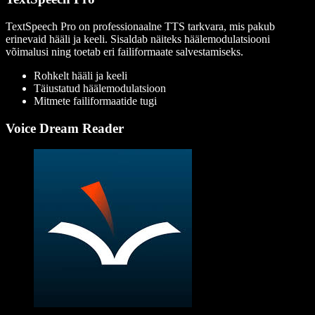
TextSpeech Pro on professionaalne TTS tarkvara, mis pakub
erinevaid hääli ja keeli. Sisaldab näiteks häälemodulatsiooni
võimalusi ning toetab eri failiformaate salvestamiseks.
Rohkelt hääli ja keeli
Täiustatud häälemodulatsioon
Mitmete failiformaatide tugi
Voice Dream Reader