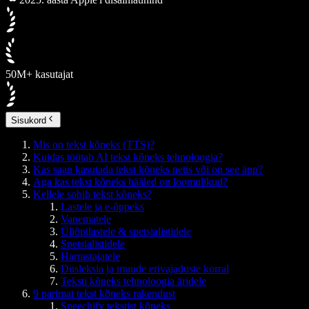
50M+ kasutajat
Sisukord
Mis on tekst kõneks (TTS)?
Kuidas töötab AI tekst kõneks tehnoloogia?
Kas saan kasutada tekst kõneks netis või on see äpp?
Aga kas tekst kõneks hääled on loomulikud?
Kellele sobib tekst kõneks?
Lastele ja e-õppeks
Vanematele
Üliõpilastele & spetsialistidele
Spetsialistidele
Harrastajatele
Düsleksia ja muude erivajaduste korral
Teksti kõneks tehnoloogia äridele
9 parimat tekst kõneks rakendust
Speechify tekstist kõneks