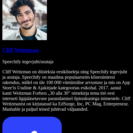
Cliff Weitzman
Speechify tegevjuht/asutaja
Cliff Weitzman on düsleksia eestkõneleja ning Speechify tegevjuht
ja asutaja. Speechify on maailma populaarseim kõnesünteesi
rakendus, millel on üle 100 000 viietärnilise arvustuse ja mis on App
Store'is Uudiste & Ajakirjade kategoorias esikohal. 2017. aastal
kanti Weitzman Forbesi „30 alla 30” nimekirja tema töö eest
interneti ligipääsetavuse parandamisel õpiraskustega inimestele. Cliff
Weitzmanist on kirjutanud ka EdSurge, Inc, PC Mag, Entrepreneur,
Mashable ja paljud teised juhtivad väljaanded.