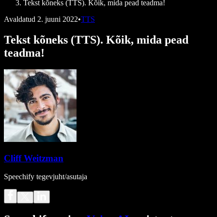
Tekst kõneks (TTS). Kõik, mida pead teadma!
Avaldatud
2. juuni 2022
•
TTS
Tekst kõneks (TTS). Kõik, mida pead
teadma!
Cliff Weitzman
Speechify tegevjuht/asutaja