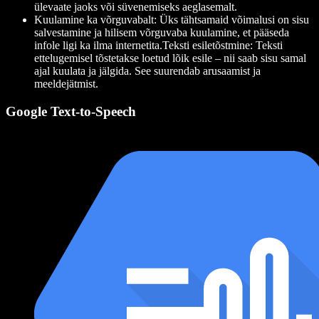
ülevaate jaoks või süvenemiseks aeglasemalt.
Kuulamine ka võrguvabalt
: Üks tähtsamaid võimalusi on sisu
salvestamine ja hilisem võrguvaba kuulamine, et pääseda
infole ligi ka ilma internetita.
Teksti esiletõstmine
: Teksti
ettelugemisel tõstetakse loetud lõik esile – nii saab sisu samal
ajal kuulata ja jälgida. See suurendab arusaamist ja
meeldejätmist.
Google Text-to-Speech