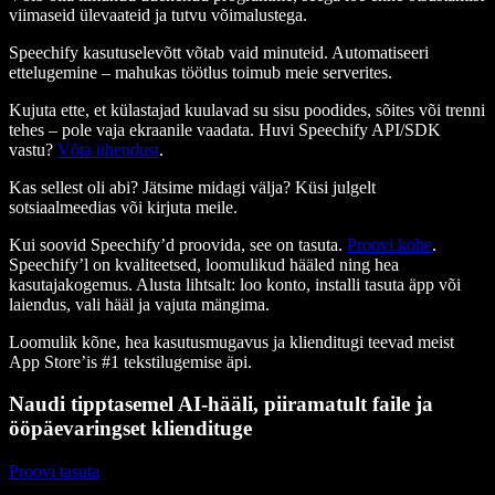
viimaseid ülevaateid ja tutvu võimalustega.
Speechify kasutuselevõtt võtab vaid minuteid. Automatiseeri
ettelugemine – mahukas töötlus toimub meie serverites.
Kujuta ette, et külastajad kuulavad su sisu poodides, sõites või trenni
tehes – pole vaja ekraanile vaadata. Huvi Speechify API/SDK
vastu?
Võta ühendust
.
Kas sellest oli abi? Jätsime midagi välja? Küsi julgelt
sotsiaalmeedias või kirjuta meile.
Kui soovid Speechify’d proovida, see on tasuta.
Proovi kohe
.
Speechify’l on kvaliteetsed, loomulikud hääled ning hea
kasutajakogemus. Alusta lihtsalt: loo konto, installi tasuta äpp või
laiendus, vali hääl ja vajuta mängima.
Loomulik kõne, hea kasutusmugavus ja klienditugi teevad meist
App Store’is #1 tekstilugemise äpi.
Naudi tipptasemel AI-hääli, piiramatult faile ja
ööpäevaringset kliendituge
Proovi tasuta