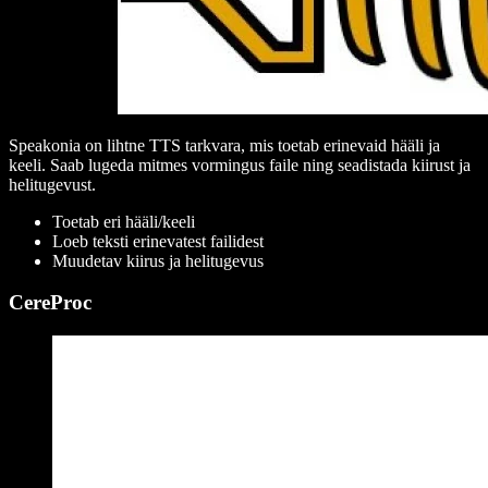
Speakonia on lihtne TTS tarkvara, mis toetab erinevaid hääli ja
keeli. Saab lugeda mitmes vormingus faile ning seadistada kiirust ja
helitugevust.
Toetab eri hääli/keeli
Loeb teksti erinevatest failidest
Muudetav kiirus ja helitugevus
CereProc