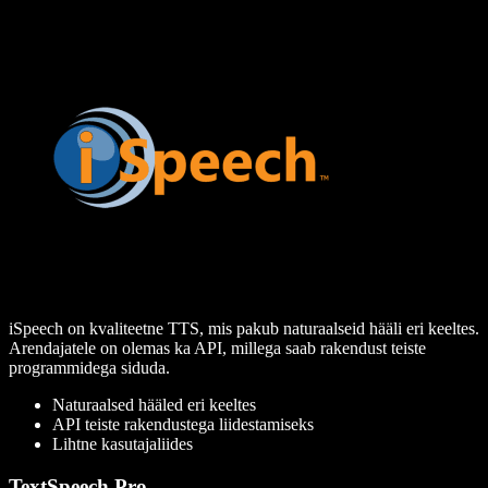
iSpeech on kvaliteetne TTS, mis pakub naturaalseid hääli eri keeltes.
Arendajatele on olemas ka API, millega saab rakendust teiste
programmidega siduda.
Naturaalsed hääled eri keeltes
API teiste rakendustega liidestamiseks
Lihtne kasutajaliides
TextSpeech Pro