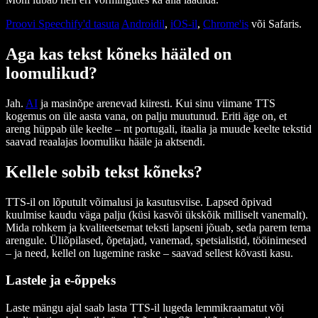
Proovi Speechify'd tasuta
Androidil
,
iOS-il
,
Chrome'is
või Safaris.
Aga kas tekst kõneks hääled on
loomulikud?
Jah.
AI
ja masinõpe arenevad kiiresti. Kui sinu viimane TTS
kogemus on üle aasta vana, on palju muutunud. Eriti äge on, et
areng hüppab üle keelte – nt portugali, itaalia ja muude keelte tekstid
saavad reaalajas loomuliku hääle ja aktsendi.
Kellele sobib tekst kõneks?
TTS-il on lõputult võimalusi ja kasutusviise. Lapsed õpivad
kuulmise kaudu väga palju (küsi kasvõi ükskõik milliselt vanemalt).
Mida rohkem ja kvaliteetsemat teksti lapseni jõuab, seda parem tema
arengule. Üliõpilased, õpetajad, vanemad, spetsialistid, tööinimesed
– ja need, kellel on lugemine raske – saavad sellest kõvasti kasu.
Lastele ja e-õppeks
Laste mängu ajal saab lasta TTS-il lugeda lemmikraamatut või