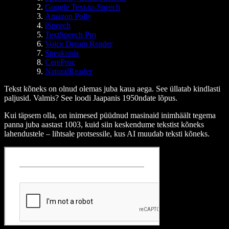
Google Text-to-Speech
Amazon Polly
iSpeech
TextSpeech Pro
Voice Dream Reader
Speakonia
CereProc
NaturalReader
Tekst kõneks on olnud olemas juba kaua aega. See üllatab kindlasti
paljusid. Valmis? See loodi Jaapanis 1950ndate lõpus.
Kui täpsem olla, on inimesed püüdnud masinaid inimhäält tegema
panna juba aastast 1003, kuid siin keskendume tekstist kõneks
lahendustele – lihtsale protsessile, kus AI muudab teksti kõneks.