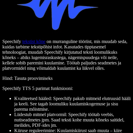
Speechify
tekstist kõne
on murranguline tööriist, mis muudab seda,
kuidas tarbime tekstipõhist infot. Kasutades tipptasemel
tehnoloogiat, muudab Speechify kirjutatud teksti loomulikuks
kõneks – abiks lugemisraskustega, nägemispuudega või neile,
kellele sobib paremini kuulamine. Töötab paljudes seadmetes ja
platvormidel ning võimaldab kuulamist ka liikvel olles.
Hind
: Tasuta proovimiseks
Speechify TTS 5 parimat funktsiooni
:
Kvaliteetsed hääled
: Speechify pakub mitmeid elutruusid hääli
ja keeli. See tagab loomuliku kuulamiskogemuse ja sisu
parema mõistmise.
Liidestub mitmel platvormil
: Speechify töötab veebis,
nutiseadmetes jpm. Saad teksti kohe muuta kõneks saitidel,
meilides, PDF-ides jm.
Kiiruse reguleerimine
: Kuulamiskiirust saab muuta – kiire