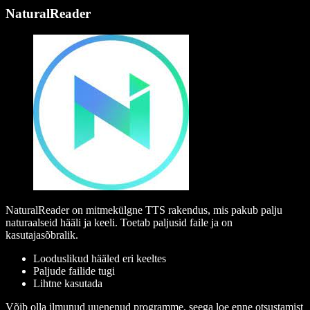
NaturalReader
NaturalReader on mitmekülgne TTS rakendus, mis pakub palju
naturaalseid hääli ja keeli. Toetab paljusid faile ja on
kasutajasõbralik.
Looduslikud hääled eri keeltes
Paljude failide tugi
Lihtne kasutada
Võib olla ilmunud uuenenud programme, seega loe enne otsustamist