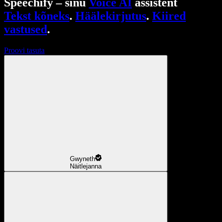
Speechify – sinu
Voice AI
assistent
Tekst kõneks
.
Häälekirjutus
.
Kiired
vastused
.
Proovi tasuta
Gwyneth
Näitlejanna