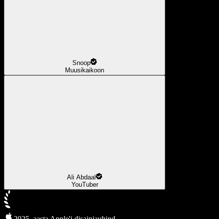
Snoop
Muusikaikoon
Ali Abdaal
YouTuber
2025. aasta Apple'i disainiauhind