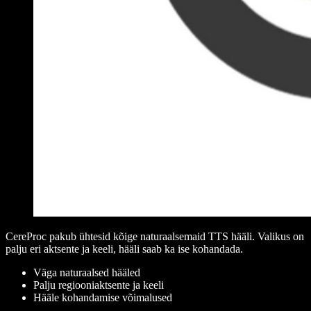
CereProc pakub ühtesid kõige naturaalsemaid TTS hääli. Valikus on
palju eri aktsente ja keeli, hääli saab ka ise kohandada.
Väga naturaalsed hääled
Palju regiooniaktsente ja keeli
Hääle kohandamise võimalused