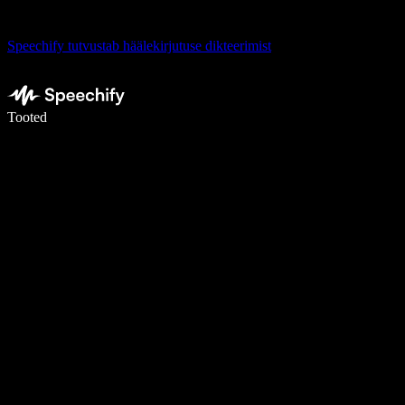
Speechify tutvustab häälekirjutuse dikteerimist
Kirjuta häälega 5× kiiremini
Tooted
Loe lähemalt