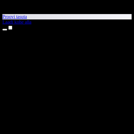
Proovi tasuta
Laadi kohe alla
Tooted
Tekst kõneks
iPhone’i ja iPadi rakendused
Androidi rakendus
Chrome’i laiendus
Edge’i laiendus
Veebirakendus
Maci rakendus
Windowsi rakendus