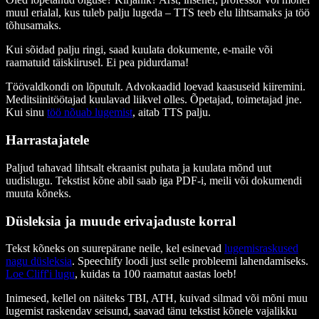
muul erialal, kus tuleb palju lugeda – TTS teeb elu lihtsamaks ja töö
tõhusamaks.
Kui sõidad palju ringi, saad kuulata dokumente, e-maile või
raamatuid täiskiirusel. Ei pea pidurdama!
Töövaldkondi on lõputult. Advokaadid loevad kaasuseid kiiremini.
Meditsiinitöötajad kuulavad liikvel olles. Õpetajad, toimetajad jne.
Kui sinu
töö nõuab lugemist
, aitab TTS palju.
Harrastajatele
Paljud tahavad lihtsalt ekraanist puhata ja kuulata mõnd uut
uudislugu. Tekstist kõne abil saab iga PDF-i, meili või dokumendi
muuta kõneks.
Düsleksia ja muude erivajaduste korral
Tekst kõneks on suurepärane neile, kel esinevad
lugemisraskused
nagu düsleksia
. Speechify loodi just selle probleemi lahendamiseks.
Loe Cliff'i lugu
, kuidas ta 100 raamatut aastas loeb!
Inimesed, kellel on näiteks TBI, ATH, kuivad silmad või mõni muu
lugemist raskendav seisund, saavad tänu tekstist kõnele vajalikku