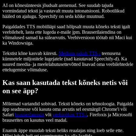
AI on kõnesünteesis jõudsalt arenenud. See suudab tajuda
vormindatud teksti ja vastavalt muuta intonatsiooni. Robotilikud
hääled on ajalugu. Speechify on seda kõike muutnud.
Paigaldades TTS mobiiliäpi saad hõlpsalt muuta kõneks teksti igalt
veebilehelt, lasta ette lugeda e-maile jpm. Brauserilaiendina on
võimalused samad ka sülearvutis. Veebiversioon töötab nii Maci kui
ka Windowsiga.
Tekstist kõne kasvab kiiresti.
Medium pakub TTS-i
teenusena
kümnetele miljonitele lugejatele (nad kasutavad Speechify-d). Ka
suured meedia- ja meelelahutusettevõtted lisavad oma veebilehtedele
ettelugemise võimaluse.
Kas saan kasutada tekst kõneks netis või
on see äpp?
Mõlemad variandid sobivad. Teksti kõneks on tehnoloogia. Paigalda
äpp seadmesse või kasuta oma arvutis sel eesmärgil Chrome'i või
Safari
brauserilaiendit
või
veebipõhist TTS-i
. Firefoxis ja Microsofti
brauserites on kasutus veel madal.
Enamik äppe muudab teksti heliks reaalajas ning loeb selle ette.
Mõni lubab heli eri vormingutes ka alla laadida.