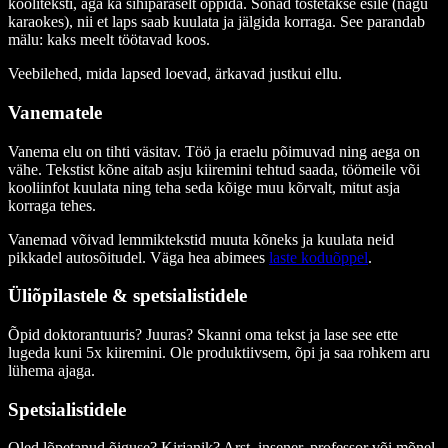
kooliteksti, aga ka sihipäraselt õppida. Sõnad tõstetakse esile (nagu
karaokes), nii et laps saab kuulata ja jälgida korraga. See parandab
mälu: kaks meelt töötavad koos.
Veebilehed, mida lapsed loevad, ärkavad justkui ellu.
Vanematele
Vanema elu on tihti väsitav. Töö ja eraelu põimuvad ning aega on
vähe. Tekstist kõne aitab asju kiiremini tehtud saada, töömeile või
kooliinfot kuulata ning teha seda kõige muu kõrvalt, mitut asja
korraga tehes.
Vanemad võivad lemmiktekstid muuta kõneks ja kuulata neid
pikkadel autosõitudel. Väga hea abimees
laste koduõppel
.
Üliõpilastele & spetsialistidele
Õpid doktorantuuris? Juuras? Skanni oma tekst ja lase see ette
lugeda kuni 5x kiiremini. Ole produktiivsem, õpi ja saa rohkem aru
lühema ajaga.
Spetsialistidele
Oled lõpetanud õiguse? Kirjanik? Arst, insener, professor või mõnel