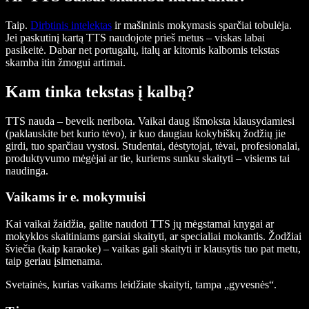
Taip.
Dirbtinis intelektas
ir mašininis mokymasis sparčiai tobulėja.
Jei paskutinį kartą TTS naudojote prieš metus – viskas labai
pasikeitė. Dabar net portugalų, italų ar kitomis kalbomis tekstas
skamba itin žmogui artimai.
Kam tinka tekstas į kalbą?
TTS nauda – beveik neribota. Vaikai daug išmoksta klausydamiesi
(paklauskite bet kurio tėvo), ir kuo daugiau kokybiškų žodžių jie
girdi, tuo sparčiau vystosi. Studentai, dėstytojai, tėvai, profesionalai,
produktyvumo mėgėjai ar tie, kuriems sunku skaityti – visiems tai
naudinga.
Vaikams ir e. mokymuisi
Kai vaikai žaidžia, galite naudoti TTS jų mėgstamai knygai ar
mokyklos skaitiniams garsiai skaityti, ar specialiai mokantis. Žodžiai
šviečia (kaip karaoke) – vaikas gali skaityti ir klausytis tuo pat metu,
taip geriau įsimenama.
Svetainės, kurias vaikams leidžiate skaityti, tampa „gyvesnės“.