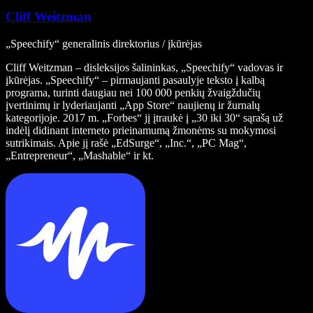
Cliff Weitzman
„Speechify“ generalinis direktorius / įkūrėjas
Cliff Weitzman – disleksijos šalininkas, „Speechify“ vadovas ir
įkūrėjas. „Speechify“ – pirmaujanti pasaulyje teksto į kalbą
programa, turinti daugiau nei 100 000 penkių žvaigždučių
įvertinimų ir lyderiaujanti „App Store“ naujienų ir žurnalų
kategorijoje. 2017 m. „Forbes“ jį įtraukė į „30 iki 30“ sąrašą už
indėlį didinant interneto prieinamumą žmonėms su mokymosi
sutrikimais. Apie jį rašė „EdSurge“, „Inc.“, „PC Mag“,
„Entrepreneur“, „Mashable“ ir kt.