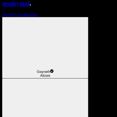
atsakymai
.
Išbandyti nemokamai
Gwyneth
Aktorė