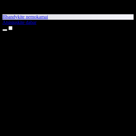
Išbandykite nemokamai
Atsisiųskite dabar
Produktai
Teksto skaitymas balsu
iPhone ir iPad programėlės
Android programėlė
Chrome plėtinys
Edge plėtinys
Interneto programėlė
Mac programėlė
Windows programėlė