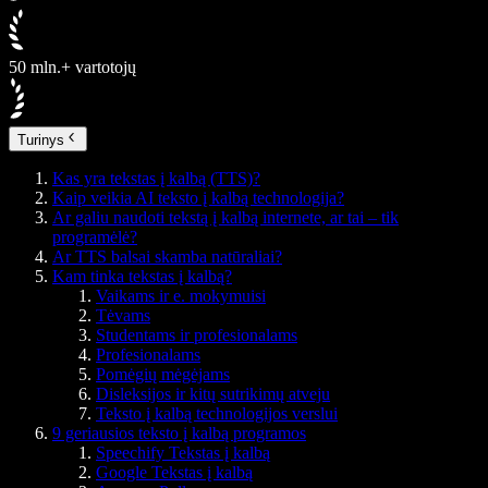
50 mln.+ vartotojų
Turinys
Kas yra tekstas į kalbą (TTS)?
Kaip veikia AI teksto į kalbą technologija?
Ar galiu naudoti tekstą į kalbą internete, ar tai – tik
programėlė?
Ar TTS balsai skamba natūraliai?
Kam tinka tekstas į kalbą?
Vaikams ir e. mokymuisi
Tėvams
Studentams ir profesionalams
Profesionalams
Pomėgių mėgėjams
Disleksijos ir kitų sutrikimų atveju
Teksto į kalbą technologijos verslui
9 geriausios teksto į kalbą programos
Speechify Tekstas į kalbą
Google Tekstas į kalbą