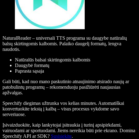
NaturalReader – universali TTS programa su daugybe natūralių
balsų skirtingomis kalbomis. Palaiko daugelį formatų, lengva
naudotis.
Natūralūs balsai skirtingomis kalbomis
Daugybė formatų
Paprasta sąsaja
Gali būti, kad nuo mano paskutinio atnaujinimo atsirado naujų ar
patobulintų programų – rekomenduoju pasižiūrėti naujausias
apžvalgas.
Speechify diegimas užtrunka vos kelias minutes. Automatiškai
konvertuokite tekstą į kalbą – visus procesus vykdome savo
serveriuose.
Įsivaizduokite, kaip lankytojai įsitraukia į turinį apsipirkdami,
vairuodami ar sportuodami. Jiems nereikia būti prie ekrano. Domina
Speechify API ar SDK?
Susisiekite
.