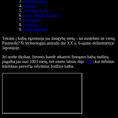
Amazon Polly
iSpeech
TextSpeech Pro
Voice Dream Reader
Speakonia
CereProc
NaturalReader
Tekstas į kalbą egzistuoja jau daugybę metų – tai nustebins ne vieną.
Pasiruošę? Ši technologija atsirado dar XX a. 6-ajame dešimtmetyje
Japonijoje.
Jei norite tiksliau, žmonės bandė atkartoti žmogaus balsą mašinų
pagalba jau nuo 1003 metų, bet mums labiau rūpi
TTS
: kai dirbtinis
intelektas paverčia rašytinius žodžius kalba.