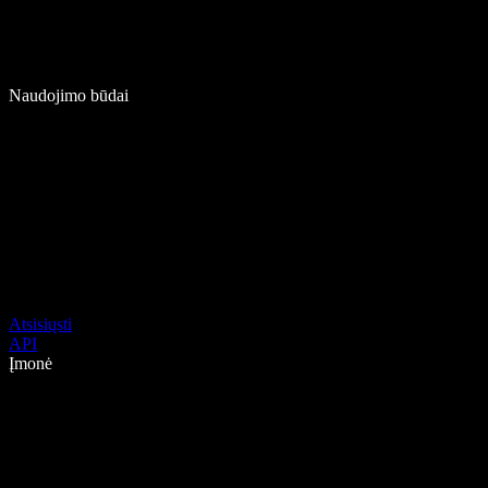
Naudojimo būdai
Atsisiųsti
API
Įmonė