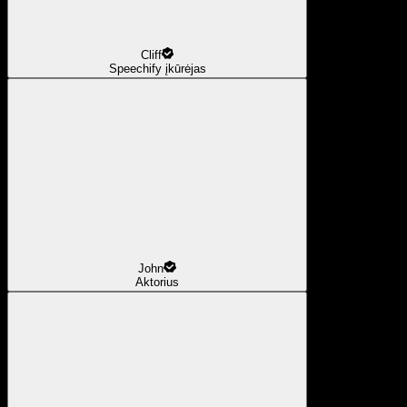
Cliff
Speechify įkūrėjas
John
Aktorius