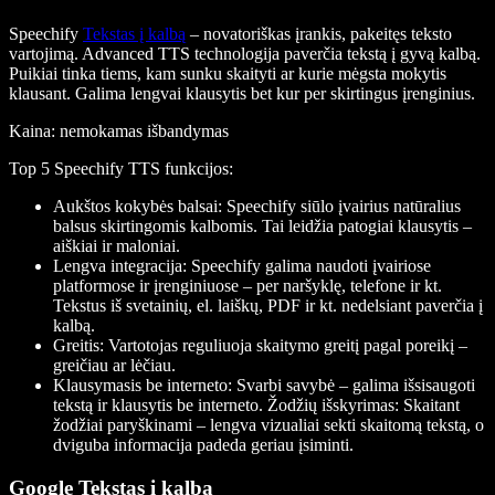
Speechify
Tekstas į kalbą
– novatoriškas įrankis, pakeitęs teksto
vartojimą. Advanced TTS technologija paverčia tekstą į gyvą kalbą.
Puikiai tinka tiems, kam sunku skaityti ar kurie mėgsta mokytis
klausant. Galima lengvai klausytis bet kur per skirtingus įrenginius.
Kaina
: nemokamas išbandymas
Top 5 Speechify TTS funkcijos
:
Aukštos kokybės balsai
: Speechify siūlo įvairius natūralius
balsus skirtingomis kalbomis. Tai leidžia patogiai klausytis –
aiškiai ir maloniai.
Lengva integracija
: Speechify galima naudoti įvairiose
platformose ir įrenginiuose – per naršyklę, telefone ir kt.
Tekstus iš svetainių, el. laiškų, PDF ir kt. nedelsiant paverčia į
kalbą.
Greitis
: Vartotojas reguliuoja skaitymo greitį pagal poreikį –
greičiau ar lėčiau.
Klausymasis be interneto
: Svarbi savybė – galima išsisaugoti
tekstą ir klausytis be interneto.
Žodžių išskyrimas
: Skaitant
žodžiai paryškinami – lengva vizualiai sekti skaitomą tekstą, o
dviguba informacija padeda geriau įsiminti.
Google Tekstas į kalbą