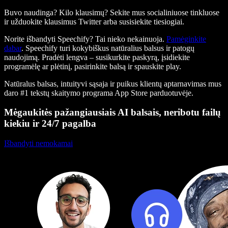
Buvo naudinga? Kilo klausimų? Sekite mus socialiniuose tinkluose
ir užduokite klausimus Twitter arba susisiekite tiesiogiai.
Norite išbandyti Speechify? Tai nieko nekainuoja.
Pamėginkite
dabar
. Speechify turi kokybiškus natūralius balsus ir patogų
naudojimą. Pradėti lengva – susikurkite paskyrą, įsidiekite
programėlę ar plėtinį, pasirinkite balsą ir spauskite play.
Natūralus balsas, intuityvi sąsaja ir puikus klientų aptarnavimas mus
daro #1 tekstų skaitymo programa App Store parduotuvėje.
Mėgaukitės pažangiausiais AI balsais, neribotu failų
kiekiu ir 24/7 pagalba
Išbandyti nemokamai