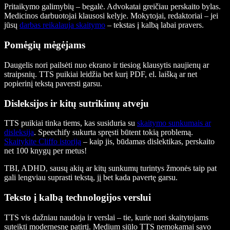
Pritaikymo galimybių – begalė. Advokatai greičiau perskaito bylas.
Medicinos darbuotojai klausosi kelyje. Mokytojai, redaktoriai – jei
jūsų
darbas reikalauja skaitymo
– tekstas į kalbą labai pravers.
Pomėgių mėgėjams
Daugelis nori pailsėti nuo ekrano ir tiesiog klausytis naujienų ar
straipsnių. TTS puikiai leidžia bet kurį PDF, el. laišką ar net
popierinį tekstą paversti garsu.
Disleksijos ir kitų sutrikimų atveju
TTS puikiai tinka tiems, kas susiduria su
skaitymo sunkumais ar
disleksija
. Speechify sukurta spręsti būtent tokią problemą.
Skaitykite Cliffo istoriją
– kaip jis, būdamas dislektikas, perskaito
net 100 knygų per metus!
TBI, ADHD, sausų akių ar kitų sunkumų turintys žmonės taip pat
gali lengviau suprasti tekstą, jį bet kada pavertę garsu.
Teksto į kalbą technologijos verslui
TTS vis dažniau naudoja ir verslai – tie, kurie nori skaitytojams
suteikti modernesnę patirtį. Medium siūlo TTS nemokamai savo