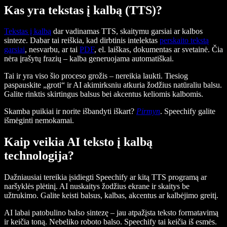
Kas yra tekstas į kalbą (TTS)?
Tekstas į kalbą
dar vadinamas TTS, skaitymu garsiai ar kalbos
sinteze. Dabar tai reiškia, kad dirbtinis intelektas
perskaito tekstą
garsiai
, nesvarbu, ar tai
PDF
, el. laiškas, dokumentas ar svetainė. Čia
nėra įrašytų frazių – kalba generuojama automatiškai.
Tai ir yra viso šio proceso grožis – nereikia laukti. Tiesiog
paspauskite „groti“ ir AI akimirksniu atkuria žodžius natūraliu balsu.
Galite rinktis skirtingus balsus bei akcentus keliomis kalbomis.
Skamba puikiai ir norite išbandyti iškart?
Pirmyn
. Speechify galite
išmėginti nemokamai.
Kaip veikia AI teksto į kalbą
technologija?
Dažniausiai tereikia įsidiegti Speechify ar kitą TTS programą ar
naršyklės plėtinį. AI nuskaitys žodžius ekrane ir skaitys be
užtrukimo. Galite keisti balsus, kalbas, akcentus ar kalbėjimo greitį.
AI labai patobulino balso sintezę – jau atpažįsta teksto formatavimą
ir keičia toną. Nebeliko roboto balso. Speechify tai keičia iš esmės.