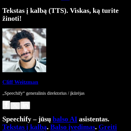
Tekstas į kalbą (TTS). Viskas, ką turite
žinoti!
Cliff Weitzman
„Speechify“ generalinis direktorius / įkūrėjas
Speechify – jūsų
balso AI
asistentas.
Tekstas į kalbą
.
Balso įvedimas
.
Greiti