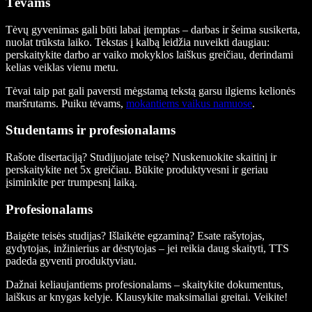
Tėvams
Tėvų gyvenimas gali būti labai įtemptas – darbas ir šeima susikerta,
nuolat trūksta laiko. Tekstas į kalbą leidžia nuveikti daugiau:
perskaitykite darbo ar vaiko mokyklos laiškus greičiau, derindami
kelias veiklas vienu metu.
Tėvai taip pat gali paversti mėgstamą tekstą garsu ilgiems kelionės
maršrutams. Puiku tėvams,
mokantiems vaikus namuose
.
Studentams ir profesionalams
Rašote disertaciją? Studijuojate teisę? Nuskenuokite skaitinį ir
perskaitykite net 5x greičiau. Būkite produktyvesni ir geriau
įsiminkite per trumpesnį laiką.
Profesionalams
Baigėte teisės studijas? Išlaikėte egzaminą? Esate rašytojas,
gydytojas, inžinierius ar dėstytojas – jei reikia daug skaityti, TTS
padeda gyventi produktyviau.
Dažnai keliaujantiems profesionalams – skaitykite dokumentus,
laiškus ar knygas kelyje. Klausykite maksimaliai greitai. Veikite!