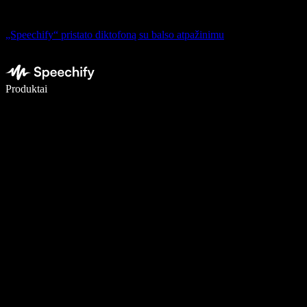
„Speechify“ pristato diktofoną su balso atpažinimu
Rašykite 5× greičiau naudodami diktavimą balsu
Produktai
Sužinokite daugiau