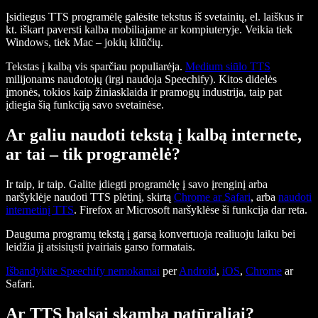
Įsidiegus TTS programėlę galėsite tekstus iš svetainių, el. laiškus ir
kt. iškart paversti kalba mobiliajame ar kompiuteryje. Veikia tiek
Windows, tiek Mac – jokių kliūčių.
Tekstas į kalbą vis sparčiau populiarėja.
Medium siūlo TTS
milijonams naudotojų (irgi naudoja Speechify). Kitos didelės
įmonės, tokios kaip žiniasklaida ir pramogų industrija, taip pat
įdiegia šią funkciją savo svetainėse.
Ar galiu naudoti tekstą į kalbą internete,
ar tai – tik programėlė?
Ir taip, ir taip. Galite įdiegti programėlę į savo įrenginį arba
naršyklėje naudoti TTS plėtinį, skirtą
Chrome ar Safari
, arba
naudoti
internetinį TTS
. Firefox ar Microsoft naršyklėse ši funkcija dar reta.
Dauguma programų tekstą į garsą konvertuoja realiuoju laiku bei
leidžia jį atsisiųsti įvairiais garso formatais.
Išbandykite Speechify nemokamai
per
Android
,
iOS
,
Chrome
ar
Safari.
Ar TTS balsai skamba natūraliai?