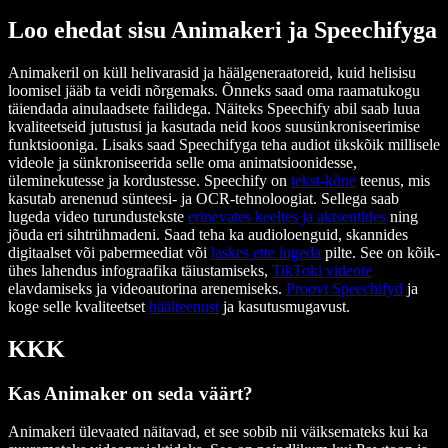
Loo ehedat sisu Animakeri ja Speechifyga
Animakeril on küll helivarasid ja häälgeneraatoreid, kuid helisisu
loomisel jääb ta veidi nõrgemaks. Õnneks saad oma raamatukogu
täiendada ainulaadsete failidega. Näiteks Speechify abil saab luua
kvaliteetseid jutustusi ja kasutada neid koos suusünkroniseerimise
funktsiooniga. Lisaks saad Speechifyga teha audiot ükskõik millisele
videole ja sünkroniseerida selle oma animatsioonidesse,
üleminekutesse ja kordustesse. Speechify on
tekst-kõne
teenus, mis
kasutab arenenud sünteesi- ja OCR-tehnoloogiat. Sellega saab
lugeda video turundustekste
erinevates keeltes ja aktsentides
ning
jõuda eri sihtrühmadeni. Saad teha ka audioloenguid, skannides
digitaalset või pabermeediat või
laskes ette lugeda
pilte. See on kõik-
ühes lahendus infograafika täiustamiseks,
TikToki videote
elavdamiseks ja videoautorina arenemiseks.
Proovi Speechifyd
ja
koge selle kvaliteetset
häälteenust
ja kasutusmugavust.
KKK
Kas Animaker on seda väärt?
Animakeri ülevaated näitavad, et see sobib nii väiksemateks kui ka