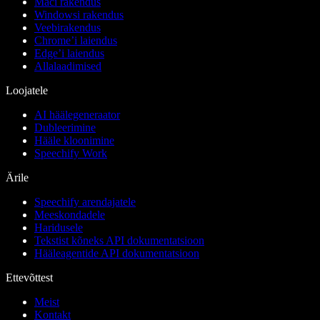
Maci rakendus
Windowsi rakendus
Veebirakendus
Chrome’i laiendus
Edge’i laiendus
Allalaadimised
Loojatele
AI häälegeneraator
Dubleerimine
Hääle kloonimine
Speechify Work
Ärile
Speechify arendajatele
Meeskondadele
Haridusele
Tekstist kõneks API dokumentatsioon
Hääleagentide API dokumentatsioon
Ettevõttest
Meist
Kontakt