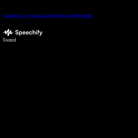
Speechify tutvustab häälekirjutuse dikteerimist
Kirjuta häälega 5× kiiremini
Tooted
Loe lähemalt