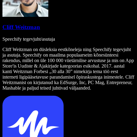
Cliff Weitzman
Speechify tegevjuht/asutaja
Cliff Weitzman on düsleksia eestkõneleja ning Speechify tegevjuht
ja asutaja. Speechify on maailma populaarseim kõnesünteesi
rakendus, millel on üle 100 000 viietärnilise arvustuse ja mis on App
Store'is Uudiste & Ajakirjade kategoorias esikohal. 2017. aastal
kanti Weitzman Forbesi „30 alla 30” nimekirja tema töö eest
interneti ligipääsetavuse parandamisel õpiraskustega inimestele. Cliff
Weitzmanist on kirjutanud ka EdSurge, Inc, PC Mag, Entrepreneur,
Mashable ja paljud teised juhtivad väljaanded.