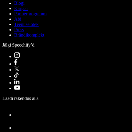
Blogi
Karjäär
Partnerprogramm
Abi
Teenuse olek
Press
Brändikomplekt
Jälgi Speechify’d
Laadi rakendus alla