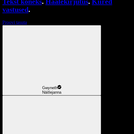
Tekst kõneks
.
Häälekirjutus
.
Kiired
vastused
.
Proovi tasuta
Gwyneth
Näitlejanna