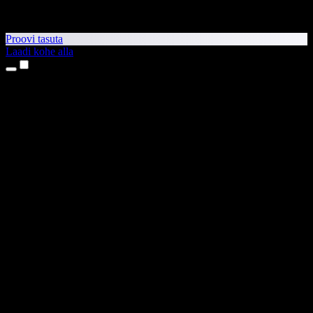
Proovi tasuta
Laadi kohe alla
Tooted
Tekst kõneks
iPhone’i ja iPadi rakendused
Androidi rakendus
Chrome’i laiendus
Edge’i laiendus
Veebirakendus
Maci rakendus
Windowsi rakendus