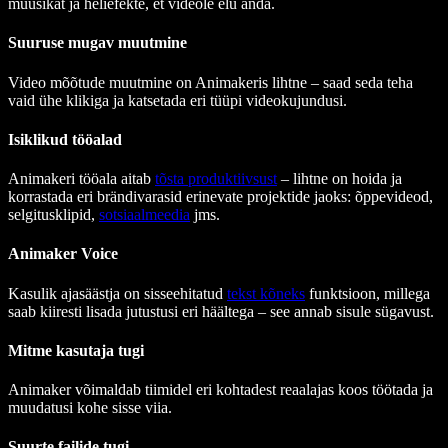
muusikat ja heliefekte, et videole elu anda.
Suuruse mugav muutmine
Video mõõtude muutmine on Animakeris lihtne – saad seda teha
vaid ühe klikiga ja katsetada eri tüüpi videokujundusi.
Isiklikud tööalad
Animakeri tööala aitab
tõsta produktiivsust
– lihtne on hoida ja
korrastada eri brändivarasid erinevate projektide jaoks: õppevideod,
selgitusklipid,
sotsiaalmeedia
jms.
Animaker Voice
Kasulik ajasäästja on sisseehitatud
tekst kõneks
funktsioon, millega
saab kiiresti lisada jutustusi eri häältega – see annab sisule sügavust.
Mitme kasutaja tugi
Animaker võimaldab tiimidel eri kohtadest reaalajas koos töötada ja
muudatusi kohe sisse viia.
Suurte failide tugi