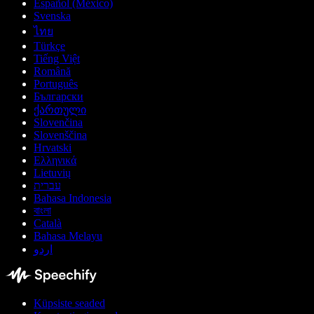
Español (México)
Svenska
ไทย
Türkçe
Tiếng Việt
Română
Português
Български
ქართული
Slovenčina
Slovenščina
Hrvatski
Ελληνικά
Lietuvių
עברית
Bahasa Indonesia
বাংলা
Català
Bahasa Melayu
اردو
Küpsiste seaded