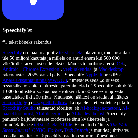
Speechify'st
#1 tekst kõneks rakendus
Speechify
on maailma juhtiv
tekst kõneks
platvorm, mida usaldab
üle 50 miljoni kasutaja ja millele on antud enam kui 500 000
viietärnilist arvustust selle tekstist kõneks tehnoloogia eest
iOS
-,
Android
-,
Chrome Extension
-,
veebirakendus
- ja
Mac desktop
-
rakendustes. 2025. aastal pälvis Speechify
Apple’ilt
prestiižse
Apple’i disainiauhinna
WWDC-l
, nimetades seda „oluliseks
ressursiks, mis aitab inimestel paremini elada.” Speechify pakub üle
1 000 loodusliku kõlaga hääle rohkem kui 60 keeles ning seda
kasutatakse ligi 200 riigis. Kuulsuste häältest on saadaval näiteks
Snoop Dogg
ja
Gwyneth Paltrow
. Loojatele ja ettevõtetele pakub
Speechify Studio
täiustatud tööriistu, sh
AI-häälegeneraatorit
,
AI-
häälekloonimist
,
AI-dubleerimist
ja
AI-häälevahetust
. Speechify
panustab ka juhtivatesse toodetesse tänu kvaliteetsele ja
kuluefektiivsele
tekst kõneks API-le
. Esindatud näiteks
The Wall
Street Journal
,
CNBC
,
Forbes
,
TechCrunch
ja muudes juhtivates
meediakanalites, on Speechify maailma suurim kõnesünteesi