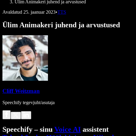
Ülim Animakeri juhend ja arvustused
Avaldatud
25. jaanuar 2023
•
TTS
Ülim Animakeri juhend ja arvustused
Cliff Weitzman
Speechify tegevjuht/asutaja
Speechify – sinu
Voice AI
assistent