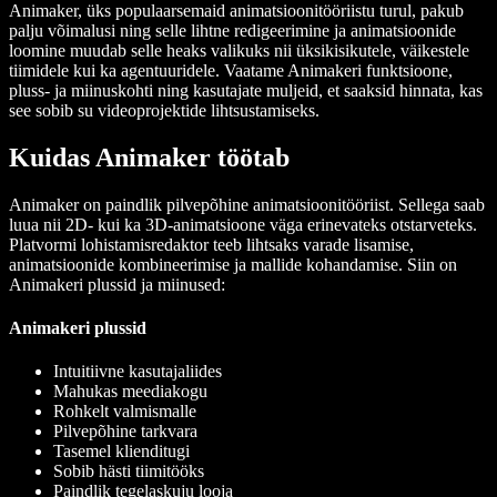
Animaker, üks populaarsemaid animatsioonitööriistu turul, pakub
palju võimalusi ning selle lihtne redigeerimine ja animatsioonide
loomine muudab selle heaks valikuks nii üksikisikutele, väikestele
tiimidele kui ka agentuuridele. Vaatame Animakeri funktsioone,
pluss- ja miinuskohti ning kasutajate muljeid, et saaksid hinnata, kas
see sobib su videoprojektide lihtsustamiseks.
Kuidas Animaker töötab
Animaker on paindlik pilvepõhine animatsioonitööriist. Sellega saab
luua nii 2D- kui ka 3D-animatsioone väga erinevateks otstarveteks.
Platvormi lohistamisredaktor teeb lihtsaks varade lisamise,
animatsioonide kombineerimise ja mallide kohandamise. Siin on
Animakeri plussid ja miinused:
Animakeri plussid
Intuitiivne kasutajaliides
Mahukas meediakogu
Rohkelt valmismalle
Pilvepõhine tarkvara
Tasemel klienditugi
Sobib hästi tiimitööks
Paindlik tegelaskuju looja