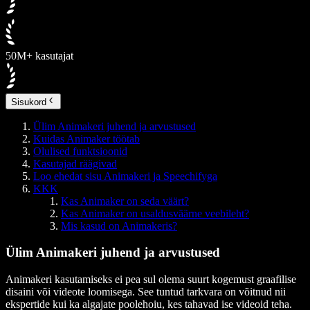
50M+ kasutajat
Sisukord
Ülim Animakeri juhend ja arvustused
Kuidas Animaker töötab
Olulised funktsioonid
Kasutajad räägivad
Loo ehedat sisu Animakeri ja Speechifyga
KKK
Kas Animaker on seda väärt?
Kas Animaker on usaldusväärne veebileht?
Mis kasud on Animakeris?
Ülim Animakeri juhend ja arvustused
Animakeri kasutamiseks ei pea sul olema suurt kogemust graafilise
disaini või videote loomisega. See tuntud tarkvara on võitnud nii
ekspertide kui ka algajate poolehoiu, kes tahavad ise videoid teha.