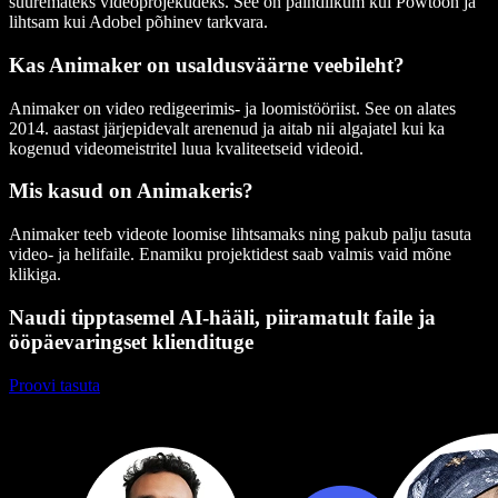
suuremateks videoprojektideks. See on paindlikum kui Powtoon ja
lihtsam kui Adobel põhinev tarkvara.
Kas Animaker on usaldusväärne veebileht?
Animaker on video redigeerimis- ja loomistööriist. See on alates
2014. aastast järjepidevalt arenenud ja aitab nii algajatel kui ka
kogenud videomeistritel luua kvaliteetseid videoid.
Mis kasud on Animakeris?
Animaker teeb videote loomise lihtsamaks ning pakub palju tasuta
video- ja helifaile. Enamiku projektidest saab valmis vaid mõne
klikiga.
Naudi tipptasemel AI-hääli, piiramatult faile ja
ööpäevaringset kliendituge
Proovi tasuta