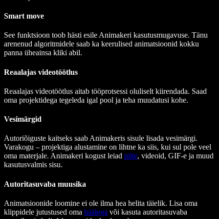
Smart move
See funktsioon toob hästi esile Animakeri kasutusmugavuse. Tänu
arenenud algoritmidele saab ka keerulised animatsioonid kokku
panna üheainsa kliki abil.
Reaalajas videotöötlus
Reaalajas videotöötlus aitab tööprotsessi oluliselt kiirendada. Saad
oma projektidega tegeleda igal pool ja teha muudatusi kohe.
Vesimärgid
Autoriõiguste kaitseks saab Animakeris sisule lisada vesimärgi.
Varakogu – projektiga alustamine on lihtne ka siis, kui sul pole veel
oma materjale. Animakeri kogust leiad
pilte
, videoid, GIF-e ja muud
kasutusvalmis sisu.
Autoritasuvaba muusika
Animatsioonide loomine ei ole ilma hea helita täielik. Lisa oma
klippidele jutustused oma
häälega
või kasuta autoritasuvaba