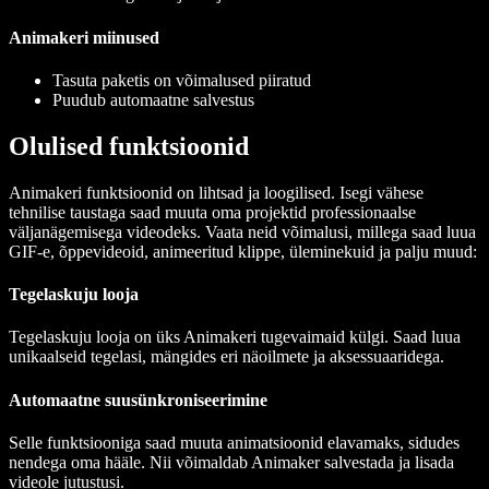
Animakeri miinused
Tasuta paketis on võimalused piiratud
Puudub automaatne salvestus
Olulised funktsioonid
Animakeri funktsioonid on lihtsad ja loogilised. Isegi vähese
tehnilise taustaga saad muuta oma projektid professionaalse
väljanägemisega videodeks. Vaata neid võimalusi, millega saad luua
GIF-e, õppevideoid, animeeritud klippe, üleminekuid ja palju muud:
Tegelaskuju looja
Tegelaskuju looja on üks Animakeri tugevaimaid külgi. Saad luua
unikaalseid tegelasi, mängides eri näoilmete ja aksessuaaridega.
Automaatne suusünkroniseerimine
Selle funktsiooniga saad muuta animatsioonid elavamaks, sidudes
nendega oma hääle. Nii võimaldab Animaker salvestada ja lisada
videole jutustusi.