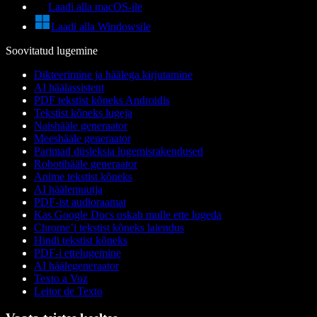
Laadi alla macOS-ile
Laadi alla Windowsile
Soovitatud lugemine
Dikteerimine ja häälega kirjutamine
AI häälassistent
PDF tekstist kõneks Androidis
Tekstist kõneks lugeja
Naishääle generaator
Meeshääle generaator
Parimad düsleksia lugemisrakendused
Robotihääle generaator
Anime tekstist kõneks
AI häälemuutja
PDF-ist audioraamat
Kas Google Docs oskab mulle ette lugeda
Chrome’i tekstist kõneks laiendus
Hindi tekstist kõneks
PDF-i ettelugemine
AI häälegeneraator
Texto a Voz
Leitor de Texto