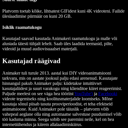
Platvorm toetab kõike, lihtsatest GIFidest kuni 4K videoteni. Failide
üleslaadimise piirmäär on kuni 20 GB.
Isiklik raamatukogu
Kasutajad saavad kasutada Animakeri raamatukogu ja malle või
alustada täiesti tühjalt lehelt. Saab üles laadida teemasid, pilte,
videoid ja muud audiovisuaalset materjali.
Kasutajad räägivad
Animaker tuli turule 2013. aastal kui DIY videoanimatsiooni
tarkvara, mis on aastate jooksul palju edasi arenenud. Kasutajate
hinnangul pakub Animaker palju: kiidetakse intuitiivset
kasutajaliidest ja suurt varakogu ning klienditoe kiiret reageerimist.
Paljude meelest on see väga hea tööriist
YouTube'i
ja
Facebooki
videote tegemiseks ning koolitusmaterjalide loomiseks. Mõne
kasutaja sõnul piisab tasuta prooviperioodist, et teha efektseid
animatsioone. Kuid Animaker pole täiuslik – platvorm võib
vahepeal aeglane olla ning automaatse salvestuse puudumisel võib
töö kaduma minna. Seega sobib see paremini neile, kel on hea
internetiühendus ja kiirem allalaadimiskiirus.