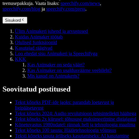
teenusepakkuja. Vaata lisaks:
speechify.com/news
,
speechify.com/blog
ja
speechify.com/press
.
Sisukord
Ülim Animakeri juhend ja arvustused
Kuidas Animaker töötab
Olulised funktsioonid
Kasutajad räägivad
Loo ehedat sisu Animakeri ja Speechifyga
KKK
Kas Animaker on seda väärt?
Kas Animaker on usaldusväärne veebileht?
Mis kasud on Animakeris?
Soovitatud postitused
Tekst kõneks PDF-ide jaoks: parandab loetavust ja
ligipääsetavust
Tekst kõneks 2024: Audio revolutsioon tehisintellekti häältega
Tekst kõneks 2x kiirusel: tõhususe maksimeerimine digiajastul
Kõnetuvastus 1980ndatel: rännak heli ja tehnoloogia maailma
Tekst kõneks 100 tasuta: Hääletehnoloogia võimsus
Teksti kõneks tasuta äriliseks kasutamiseks: AI kasutamine