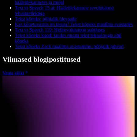
hääleülekannetes ja mujal
Text to Speech 15.ai: Hääleülekannete revolutsioon
tehisintellektiga
Tekst kõneks: põhjalik ülevaade
Kas kõnetuvastus on tasuta? Tekst kõneks maailma avastades
Text to Speech 119: Helirevolutsioon suhtluses
Tekst kõneks kood: kuidas muuta tekst tehnoloogia abil
kõneks
Tekst kõneks Zack maailma avastamine: põhjalik juhend
Viimased blogipostitused
Vaata kõiki