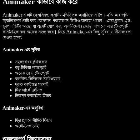
Animaker কীভাবে কাজ করে
Animaker একটি ফ্লেক্সিবল, ক্লাউড-ভিত্তিক অ্যানিমেশন টুল। ২ডি আর ৩ডি
অ্যানিমেশন তৈরি করে যেকোনো প্রয়োজনে ভিডিও বানাতে পারেন। এতে ড্র্যাগ-এন্ড-
ড্রপ এডিটর আছে, যা এসেট যোগ করা, অ্যানিমেশন জোড়া লাগানো আর টেমপ্লেট
কাস্টমাইজ করা অনেক সহজ করে। নিচে Animaker-এর কিছু সুবিধা ও সীমাবদ্ধতা
দেওয়া হলো:
Animaker-এর সুবিধা
সহজবোধ্য ইন্টারফেস
বড় মিডিয়া লাইব্রেরি
অনেক রেডি টেমপ্লেট
ক্লাউড-ভিত্তিক সফটওয়্যার
দ্রুত কাস্টমার সাপোর্ট
টিমওয়ার্কে দুর্দান্ত
নিজস্ব ক্যারেক্টার বিল্ডার
Animaker-এর অসুবিধা
ফ্রি প্ল্যানে সীমিত ফিচার
অটো-সেভ নেই
গুরুত্বপূর্ণ ফিচারসমূহ