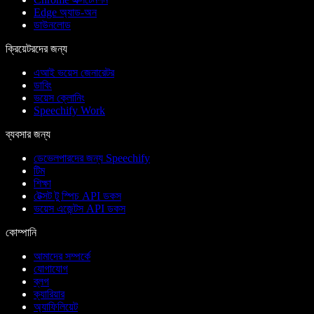
Edge অ্যাড-অন
ডাউনলোড
ক্রিয়েটরদের জন্য
এআই ভয়েস জেনারেটর
ডাবিং
ভয়েস ক্লোনিং
Speechify Work
ব্যবসার জন্য
ডেভেলপারদের জন্য Speechify
টিম
শিক্ষা
টেক্সট টু স্পিচ API ডকস
ভয়েস এজেন্টস API ডকস
কোম্পানি
আমাদের সম্পর্কে
যোগাযোগ
ব্লগ
ক্যারিয়ার
অ্যাফিলিয়েট