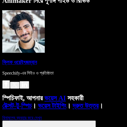
Animaker নিয়ে পূর্ণাঙ্গ গাইড ও রিভিউ
ক্লিফ ওয়েইৎজম্যান
Speechify-এর সিইও ও প্রতিষ্ঠাতা
স্পিচিফাই, আপনার
ভয়েস AI
সহকারী
টেক্সট-টু-স্পিচ
।
ভয়েস টাইপিং
।
দ্রুত উত্তর
।
বিনামূল্যে ব্যবহার করে দেখুন