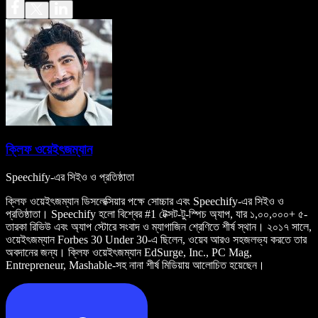
ক্লিফ ওয়েইৎজম্যান
Speechify-এর সিইও ও প্রতিষ্ঠাতা
ক্লিফ ওয়েইৎজম্যান ডিসলেক্সিয়ার পক্ষে সোচ্চার এবং Speechify-এর সিইও ও
প্রতিষ্ঠাতা। Speechify হলো বিশ্বের #1 টেক্সট-টু-স্পিচ অ্যাপ, যার ১,০০,০০০+ ৫-
তারকা রিভিউ এবং অ্যাপ স্টোরে সংবাদ ও ম্যাগাজিন শ্রেণিতে শীর্ষ স্থান। ২০১৭ সালে,
ওয়েইৎজম্যান Forbes 30 Under 30-এ ছিলেন, ওয়েব আরও সহজলভ্য করতে তার
অবদানের জন্য। ক্লিফ ওয়েইৎজম্যান EdSurge, Inc., PC Mag,
Entrepreneur, Mashable-সহ নানা শীর্ষ মিডিয়ায় আলোচিত হয়েছেন।