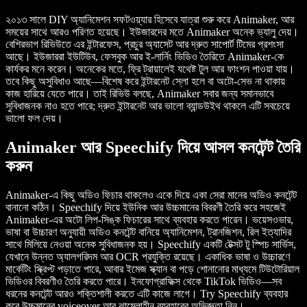
২০১৩ সালে DIY অ্যানিমেশন সফটওয়্যার হিসেবে যাত্রা শুরু করে Animaker, আর
সময়ের সাথে আরও পরিণত হয়েছে। ইউজারদের মতে Animaker অনেক ভ্যালু দেয়।
বেশিরভাগ রিভিউতে এর ইন্টারফেস, প্রচুর অ্যাসেট আর দ্রুত সাপোর্ট টিমের প্রশংসা
আছে। ইউজাররা ইউটিউব, ফেসবুক আর ই-লার্নিং ভিডিও তৈরিতে Animaker-কে
কার্যকর মনে করেন। অনেকের মতে, ফ্রি ট্রায়ালেই যথেষ্ট টুল আর ফাংশন পাওয়া যায়।
তবে কিছু অসুবিধাও আছে—বিশেষ করে ইন্টারনেট স্লো হলে বা অটো-সেভ না থাকায়
কাজ হারিয়ে যেতে পারে। তাই রিভিউ বলছে, Animaker সবার জন্য সমানভাবে
সুবিধাজনক নাও হতে পারে; দ্রুত ইন্টারনেট আর ভালো ব্যান্ডউইথ থাকলে এটি সবচেয়ে
ভালো ফল দেয়।
Animaker আর Speechify দিয়ে আসল কনটেন্ট তৈরি
করুন
Animaker-এ কিছু অডিও ফিচার থাকলেও একে দিয়ে একা সেরা মানের অডিও কনটেন্ট
বানানো কঠিন। Speechify দিয়ে ইউনিক আর উচ্চমানের বিবরণী তৈরি করে সহজেই
Animaker-এর অটো লিপ-সিঙ্ক ফিচারের সাথে ব্যবহার করতে পারেন। ভয়েসওভার,
ভাষা বা উচ্চারণ অনুযায়ী অডিও কনটেন্ট বানিয়ে অ্যানিমেশন, ট্রানজিশন, রিল ইত্যাদির
সাথে মিলিয়ে নেওয়া অনেক সুবিধাজনক হয়। Speechify একটি টেক্সট টু স্পিচ সার্ভিস,
যেখানে উন্নত অ্যালগরিদম আর OCR প্রযুক্তি রয়েছে। একাধিক ভাষা ও উচ্চারণে
মার্কেটিং স্ক্রিপ্ট পড়াতে পারে, আবার ইমেজ স্ক্যান বা পড়ে শোনানোর মাধ্যমে টিউটোরিয়াল
ভিডিওর বিবরণীও তৈরি করতে পারে। ইনফোগ্রাফিক্স থেকে TikTok ভিডিও—সব
ধরনের কনটেন্ট আরও শক্তিশালী করতে এটি কাজে লাগে। Try Speechify ব্যবহার
করে উচ্চমানের voiceover আর ঝামেলাহীন ব্যবহারের অভিজ্ঞতা নিন।