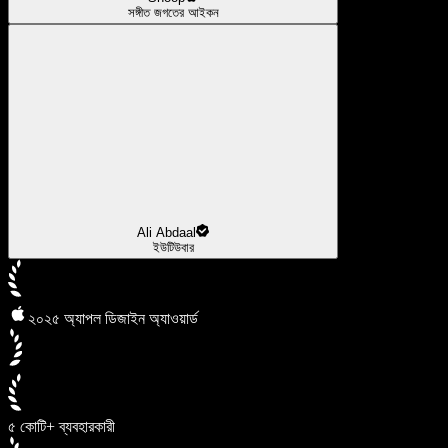
সঙ্গীত জগতের আইকন
Ali Abdaal
ইউটিউবার
২০২৫ অ্যাপল ডিজাইন অ্যাওয়ার্ড
৫ কোটি+ ব্যবহারকারী