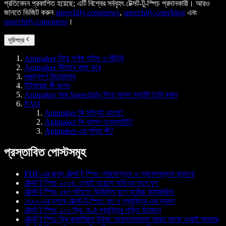
প্রতিবেদন প্রকাশিত হয়েছে; এটি বিশ্বের সর্ববৃহৎ টেক্সট-টু-স্পিচ প্রদানকারী। আরও
জানতে ভিজিট করুন
speechify.com/news
,
speechify.com/blog
এবং
speechify.com/press
।
সূচিপত্র
Animaker নিয়ে পূর্ণাঙ্গ গাইড ও রিভিউ
Animaker কীভাবে কাজ করে
গুরুত্বপূর্ণ ফিচারসমূহ
ইউজাররা কী বলেন
Animaker আর Speechify দিয়ে আসল কনটেন্ট তৈরি করুন
FAQ
Animaker কি সত্যিই ভালো?
Animaker কি আসল ওয়েবসাইট?
Animaker-এর সুবিধা কী?
প্রস্তাবিত পোস্টসমূহ
PDF-এর জন্য টেক্সট টু স্পিচ: পাঠযোগ্যতা ও প্রবেশগম্যতা বাড়ানো
টেক্সট টু স্পিচ ২০২৪: এআই ভয়েসে অডিওর নতুন যুগ
টেক্সট টু স্পিচ ২গুণ গতিতে: ডিজিটাল যুগে সর্বোচ্চ কার্যকারিতা
১৯৮০-এর দশকে টেক্সট-টু-স্পিচ: শব্দ ও প্রযুক্তির এক ভ্রমণ
টেক্সট টু স্পিচ ১০০ ফ্রি: কণ্ঠ প্রযুক্তির শক্তি উন্মোচন
টেক্সট টু স্পিচ ফ্রি কমার্শিয়াল ইউজ: ভয়েসওভারসহ আরও কাজে এআই ব্যবহার