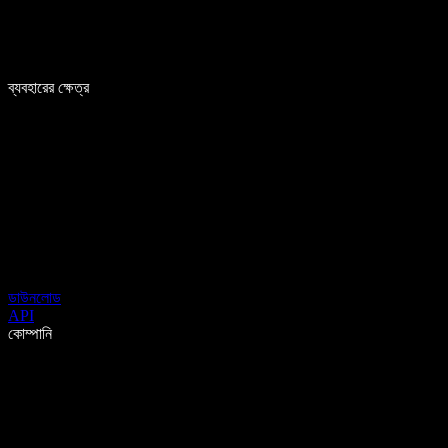
ব্যবহারের ক্ষেত্র
ডাউনলোড
API
কোম্পানি