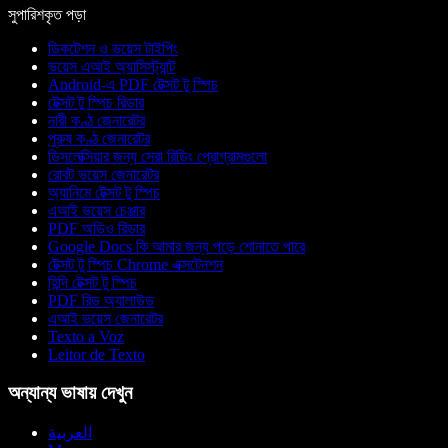
সুপারিশকৃত পড়া
ডিকটেশন ও ভয়েস টাইপিং
ভয়েস এআই অ্যাসিস্ট্যান্ট
Android-এ PDF টেক্সট টু স্পিচ
টেক্সট টু স্পিচ রিডার
নারী কণ্ঠ জেনারেটর
পুরুষ কণ্ঠ জেনারেটর
ডিসলেক্সিয়ার জন্য সেরা রিডিং প্রোগ্রামগুলো
রোবট ভয়েস জেনারেটর
অ্যানিমে টেক্সট টু স্পিচ
এআই ভয়েস চেঞ্জার
PDF অডিও রিডার
Google Docs কি আমার জন্য পড়ে শোনাতে পারে
টেক্সট টু স্পিচ Chrome এক্সটেনশন
হিন্দি টেক্সট টু স্পিচ
PDF রিড অ্যালাউড
এআই ভয়েস জেনারেটর
Texto a Voz
Leitor de Texto
অন্যান্য ভাষায় দেখুন
العربية