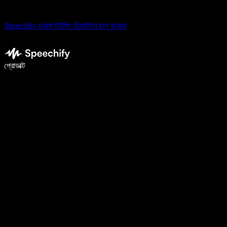
Speechify ভয়েস টাইপিং ডিকটেশন চালু করেছে
ভয়েস টাইপিং দিয়ে ৫ গুণ দ্রুত লিখুন
প্রোডাক্ট
আরও জানুন