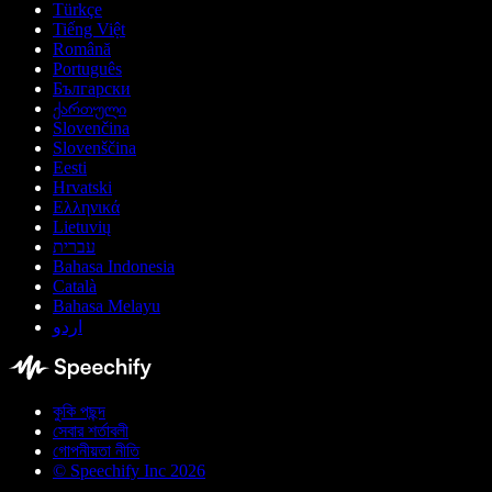
Türkçe
Tiếng Việt
Română
Português
Български
ქართული
Slovenčina
Slovenščina
Eesti
Hrvatski
Ελληνικά
Lietuvių
עברית
Bahasa Indonesia
Català
Bahasa Melayu
اردو
কুকি পছন্দ
সেবার শর্তাবলী
গোপনীয়তা নীতি
© Speechify Inc 2026