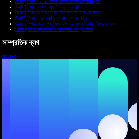
টেক্সট টু স্পিচ 15.ai: এআই-চালিত ভয়েসওভারে বিপ্লব
টেক্সট টু স্পিচ ব্যাখ্যা: একটি বিস্তারিত গাইড
টেক্সট টু স্পিচ কি ফ্রি? স্পিচ সিন্থেসিসের জগৎ অন্বেষণ
টেক্সট টু স্পিচ ১১৯: অডিও যোগাযোগে নতুন যুগ
টেক্সট টু স্পিচ কোড: প্রযুক্তির মাধ্যমে কথ্য ভাষার শক্তি উন্মোচন
'টেক্সট টু স্পিচ জ্যাক' জগৎ আবিষ্কার: সম্পূর্ণ গাইড
সাম্প্রতিক ব্লগ
সব দেখুন