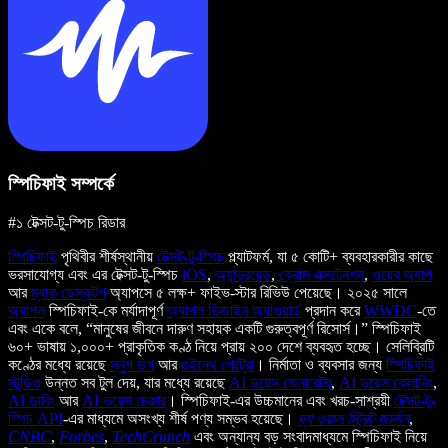
স্পিচিফাই সম্পর্কে
#১ টেক্সট-টু-স্পিচ রিডার
স্পিচিফাই
পৃথিবীর শীর্ষস্থানীয়
টেক্সট-টু-স্পিচ
প্ল্যাটফর্ম, যা ৫ কোটি+ ব্যবহারকারীর কাছে
ভরসাযোগ্য এবং এর টেক্সট-টু-স্পিচ
iOS
,
অ্যান্ড্রয়েড
,
ক্রোম এক্সটেনশন
,
ওয়েব অ্যাপ
আর
ম্যাক ডেস্কটপ
অ্যাপসে ৫ লক্ষ+ ফাইভ-স্টার রিভিউ পেয়েছে। ২০২৫ সালে
অ্যাপল
স্পিচিফাই-কে মর্যাদাপূর্ণ
অ্যাপল ডিজাইন অ্যাওয়ার্ড
প্রদান করে
WWDC
-তে
এবং একে বলে, “মানুষের জীবনে দারুণ সহায়ক একটি গুরুত্বপূর্ণ রিসোর্স।” স্পিচিফাই
৬০+ ভাষায় ১,০০০+ প্রাকৃতিক কণ্ঠ নিয়ে প্রায় ২০০ দেশে ব্যবহৃত হচ্ছে। সেলিব্রিটি
কণ্ঠের মধ্যে রয়েছে
স্নুপ ডগ
আর
গুইনেথ পেল্ট্রো
। নির্মাতা ও ব্যবসার জন্য
স্পিচিফাই
স্টুডিও
উন্নত সব টুল দেয়, যার মধ্যে রয়েছে
AI ভয়েস জেনারেটর
,
AI ভয়েস ক্লোনিং
,
AI ডাবিং
আর
AI ভয়েস চেঞ্জার
। স্পিচিফাই-এর উচ্চমানের এবং খরচ-সাশ্রয়ী
টেক্সট-টু-
স্পিচ API
-এর মাধ্যমে অসংখ্য শীর্ষ পণ্য সম্ভব হয়েছে।
দ্য ওয়াল স্ট্রিট জার্নাল
,
CNBC
,
Forbes
,
TechCrunch
এবং অন্যান্য বড় সংবাদমাধ্যমে স্পিচিফাই নিয়ে