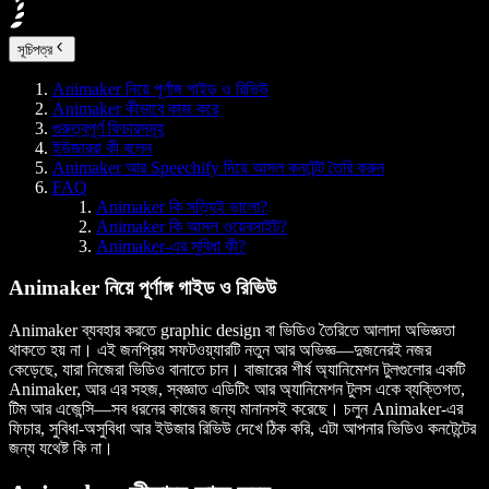
সূচিপত্র
Animaker নিয়ে পূর্ণাঙ্গ গাইড ও রিভিউ
Animaker কীভাবে কাজ করে
গুরুত্বপূর্ণ ফিচারসমূহ
ইউজাররা কী বলেন
Animaker আর Speechify দিয়ে আসল কনটেন্ট তৈরি করুন
FAQ
Animaker কি সত্যিই ভালো?
Animaker কি আসল ওয়েবসাইট?
Animaker-এর সুবিধা কী?
Animaker নিয়ে পূর্ণাঙ্গ গাইড ও রিভিউ
Animaker ব্যবহার করতে graphic design বা ভিডিও তৈরিতে আলাদা অভিজ্ঞতা
থাকতে হয় না। এই জনপ্রিয় সফটওয়্যারটি নতুন আর অভিজ্ঞ—দুজনেরই নজর
কেড়েছে, যারা নিজেরা ভিডিও বানাতে চান। বাজারের শীর্ষ অ্যানিমেশন টুলগুলোর একটি
Animaker, আর এর সহজ, স্বজ্ঞাত এডিটিং আর অ্যানিমেশন টুলস একে ব্যক্তিগত,
টিম আর এজেন্সি—সব ধরনের কাজের জন্য মানানসই করেছে। চলুন Animaker-এর
ফিচার, সুবিধা-অসুবিধা আর ইউজার রিভিউ দেখে ঠিক করি, এটা আপনার ভিডিও কনটেন্টের
জন্য যথেষ্ট কি না।