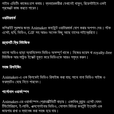
লাইভ এডিটিং কাজের চাপ কমায়। ব্যবহারকারীরা যেখানেই থাকুন, রিয়েলটাইমে একই
প্রজেক্টে কাজ করতে পারেন।
ওয়াটারমার্ক
কপিরাইট সুরক্ষার জন্য Animaker কনটেন্টে ওয়াটারমার্ক যোগ করার অপশন দেয়। স্টক
এসেট, ছবি, ভিডিও, GIF সহ আরও অনেক কিছু আছে তাদের লাইব্রেরিতে।
রয়্যালটি-ফ্রি মিউজিক
ভালো অডিও ছাড়া অ্যানিমেশন ভিডিও অসম্পূর্ণ থাকে। নিজের ভয়েস বা royalty-free
মিউজিক আর সাউন্ড ইফেক্ট যুক্ত করে ভিডিওকে আরও সমৃদ্ধ করুন।
সহজ রিসাইজিং
Animaker-এ এক ক্লিকেই ভিডিও রিসাইজ করা যায়; সাথে নানা ভিডিও সাইজ ও
ফরম্যাটও বেছে নিতে পারবেন।
পার্সোনাল ওয়ার্কস্পেস
Animaker-এর ওয়ার্কস্পেস প্রোডাক্টিভিটি বাড়ায়। একাধিক ব্র্যান্ড এসেট যেমন
টিউটোরিয়াল, ই-লার্নিং, এক্সপ্লেইনার ভিডিও, সোশাল মিডিয়া কনটেন্ট ইত্যাদি এক
জায়গায় রাখা ও ম্যানেজ করা সহজ হয়ে যায়।