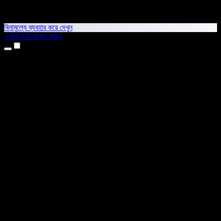
বিনামূল্যে ব্যবহার করে দেখুন
এখনই ডাউনলোড করুন
প্রোডাক্ট
টেক্সট টু স্পিচ
আইফোন ও আইপ্যাড অ্যাপ
অ্যান্ড্রয়েড অ্যাপ
ক্রোম এক্সটেনশন
এজ এক্সটেনশন
ওয়েব অ্যাপ
ম্যাক অ্যাপ
উইন্ডোজ অ্যাপ
এআই ভয়েস জেনারেটর