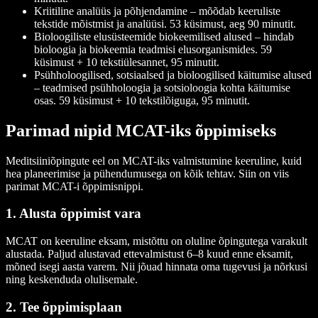
Kriitiline analüüs ja põhjendamine – mõõdab keeruliste
tekstide mõistmist ja analüüsi. 53 küsimust, aeg 90 minutit.
Bioloogiliste elusüsteemide biokeemilised alused – hindab
bioloogia ja biokeemia teadmisi elusorganismides. 59
küsimust + 10 tekstiülesannet, 95 minutit.
Psühholoogilised, sotsiaalsed ja bioloogilised käitumise alused
– teadmised psühholoogia ja sotsioloogia kohta käitumise
osas. 59 küsimust + 10 tekstilõiguga, 95 minutit.
Parimad nipid MCAT-iks õppimiseks
Meditsiiniõpingute eel on MCAT-iks valmistumine keeruline, kuid
hea planeerimise ja pühendumusega on kõik tehtav. Siin on viis
parimat MCAT-i õppimisnippi.
1. Alusta õppimist vara
MCAT on keeruline eksam, mistõttu on oluline õpingutega varakult
alustada. Paljud alustavad ettevalmistust 6–8 kuud enne eksamit,
mõned isegi aasta varem. Nii jõuad hinnata oma tugevusi ja nõrkusi
ning keskenduda olulisemale.
2. Tee õppimisplaan