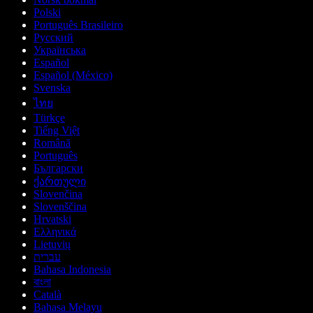
Polski
Português Brasileiro
Русский
Українська
Español
Español (México)
Svenska
ไทย
Türkçe
Tiếng Việt
Română
Português
Български
ქართული
Slovenčina
Slovenščina
Hrvatski
Ελληνικά
Lietuvių
עברית
Bahasa Indonesia
বাংলা
Català
Bahasa Melayu