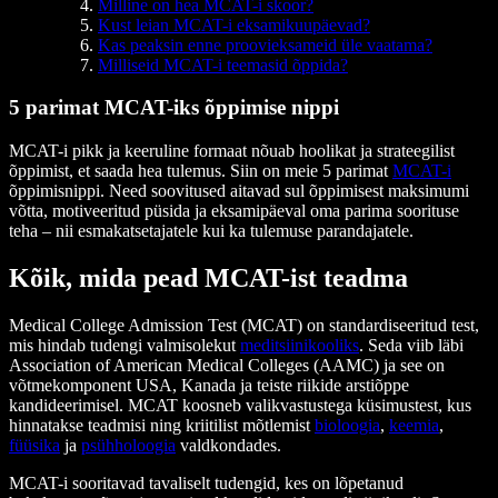
Milline on hea MCAT-i skoor?
Kust leian MCAT-i eksamikuupäevad?
Kas peaksin enne proovieksameid üle vaatama?
Milliseid MCAT-i teemasid õppida?
5 parimat MCAT-iks õppimise nippi
MCAT-i pikk ja keeruline formaat nõuab hoolikat ja strateegilist
õppimist, et saada hea tulemus. Siin on meie 5 parimat
MCAT-i
õppimisnippi. Need soovitused aitavad sul õppimisest maksimumi
võtta, motiveeritud püsida ja eksamipäeval oma parima soorituse
teha – nii esmakatsetajatele kui ka tulemuse parandajatele.
Kõik, mida pead MCAT-ist teadma
Medical College Admission Test (MCAT) on standardiseeritud test,
mis hindab tudengi valmisolekut
meditsiinikooliks
. Seda viib läbi
Association of American Medical Colleges (AAMC) ja see on
võtmekomponent USA, Kanada ja teiste riikide arstiõppe
kandideerimisel. MCAT koosneb valikvastustega küsimustest, kus
hinnatakse teadmisi ning kriitilist mõtlemist
bioloogia
,
keemia
,
füüsika
ja
psühholoogia
valdkondades.
MCAT-i sooritavad tavaliselt tudengid, kes on lõpetanud