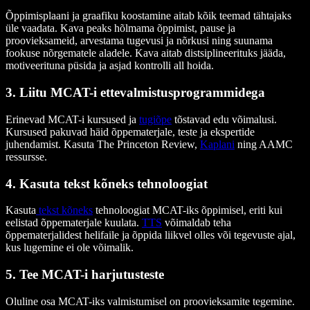
Õppimisplaani ja graafiku koostamine aitab kõik teemad tähtajaks
üle vaadata. Kava peaks hõlmama õppimist, pause ja
proovieksameid, arvestama tugevusi ja nõrkusi ning suunama
fookuse nõrgematele aladele. Kava aitab distsiplineerituks jääda,
motiveerituna püsida ja asjad kontrolli all hoida.
3. Liitu MCAT-i ettevalmistusprogrammidega
Erinevad MCAT-i kursused ja
tugiõpe
tõstavad edu võimalusi.
Kursused pakuvad häid õppematerjale, teste ja ekspertide
juhendamist. Kasuta The Princeton Review,
Kaplani
ning AAMC
ressursse.
4. Kasuta tekst kõneks tehnoloogiat
Kasuta
tekst kõneks
tehnoloogiat MCAT-iks õppimisel, eriti kui
eelistad õppematerjale kuulata.
TTS
võimaldab teha
õppematerjalidest helifaile ja õppida liikvel olles või tegevuste ajal,
kus lugemine ei ole võimalik.
5. Tee MCAT-i harjutusteste
Oluline osa MCAT-iks valmistumisel on proovieksamite tegemine.