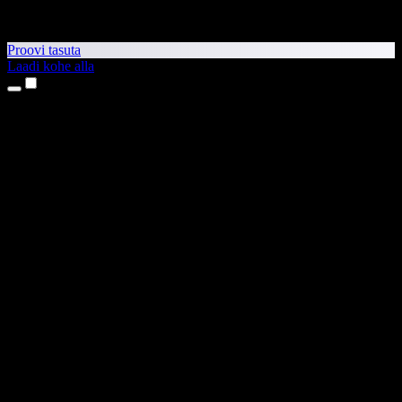
Proovi tasuta
Laadi kohe alla
Tooted
Tekst kõneks
iPhone’i ja iPadi rakendused
Androidi rakendus
Chrome’i laiendus
Edge’i laiendus
Veebirakendus
Maci rakendus
Windowsi rakendus