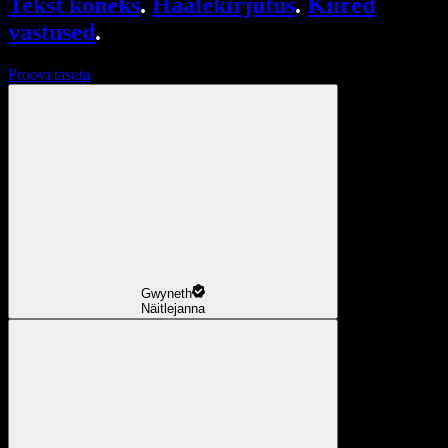
Tekst kõneks
.
Häälekirjutus
.
Kiired
vastused
.
Proovi tasuta
Gwyneth
Näitlejanna