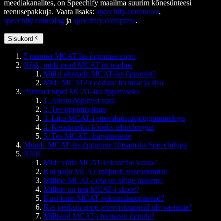
meediakanalites, on Speechify maailma suurim kõnesünteesi
teenusepakkuja. Vaata lisaks:
speechify.com/news
,
speechify.com/blog
ja
speechify.com/press
.
Sisukord
5 parimat MCAT-iks õppimise nippi
Kõik, mida pead MCAT-ist teadma
Millal alustada MCAT-iks õppimist?
Mida MCAT-ilt oodata: formaat ja sisu
Parimad nipid MCAT-iks õppimiseks
1. Alusta õppimist vara
2. Tee õppimisplaan
3. Liitu MCAT-i ettevalmistusprogrammidega
4. Kasuta tekst kõneks tehnoloogiat
5. Tee MCAT-i harjutusteste
Muuda MCAT-iks õppimine lihtsamaks Speechifyga
KKK
Mida võtta MCAT-i eksamile kaasa?
Kui palju MCAT mõjutab sisseastumist?
Milline MCAT-i osa on kõige raskem?
Milline on hea MCAT-i skoor?
Kust leian MCAT-i eksamikuupäevad?
Kas peaksin enne proovieksameid üle vaatama?
Milliseid MCAT-i teemasid õppida?