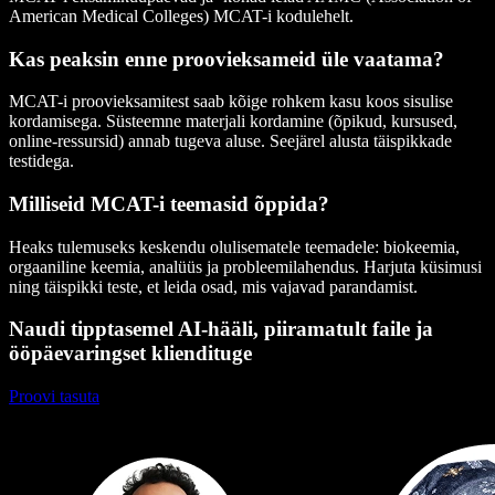
American Medical Colleges) MCAT-i kodulehelt.
Kas peaksin enne proovieksameid üle vaatama?
MCAT-i proovieksamitest saab kõige rohkem kasu koos sisulise
kordamisega. Süsteemne materjali kordamine (õpikud, kursused,
online-ressursid) annab tugeva aluse. Seejärel alusta täispikkade
testidega.
Milliseid MCAT-i teemasid õppida?
Heaks tulemuseks keskendu olulisematele teemadele: biokeemia,
orgaaniline keemia, analüüs ja probleemilahendus. Harjuta küsimusi
ning täispikki teste, et leida osad, mis vajavad parandamist.
Naudi tipptasemel AI-hääli, piiramatult faile ja
ööpäevaringset kliendituge
Proovi tasuta