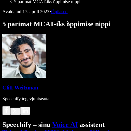
5 parimat MCAT-iks õppimise nippi
Avaldatud
17. aprill 2023
•
Õpilased
5 parimat MCAT-iks õppimise nippi
Cliff Weitzman
Speechify tegevjuht/asutaja
Speechify – sinu
Voice AI
assistent