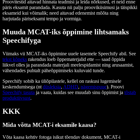
Proovitestid aitavad hinnata teadmisi ja leida nõrkused, et neid enne
päris eksamit parandada. Kasuta nii palju prooviküsimusi ja täispikki
eksameid kui võimalik; need aitavad edenemist mõõta ning
harjutada päriseksami tempo ja vormiga.
Muuda MCAT-iks õppimine lihtsamaks
Speechifyga
Viimaks vii MCAT-iks õppimine uuele tasemele Speechify abil. See
tekst kõneks
rakendus loeb õppematerjalid ette — saad õppida
liikvel olles ja parandada materjali meelespidamist ning arusaamist,
vähendades puhtalt päheõppimiseks kuluvaid tunde.
Speechify sobib ka üliõpilastele, kellel on raskusi lugemisele
keskendumisega (nt
düsleksia
,
ADHD
,
nägemispuue
). Proovi
Speechify tasuta
ja vaata, kuidas see muudab sinu õppimist ja
tõstab
produktiivsust
.
KKK
Mida võtta MCAT-i eksamile kaasa?
Võta kaasa kehtiv fotoga isikut tõendav dokument, MCAT-i