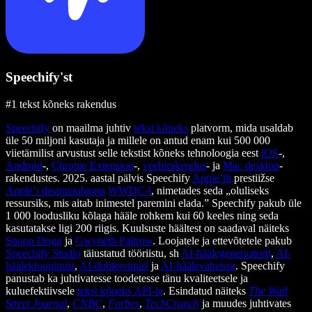
Speechify'st
#1 tekst kõneks rakendus
Speechify
on maailma juhtiv
tekst kõneks
platvorm, mida usaldab
üle 50 miljoni kasutaja ja millele on antud enam kui 500 000
viietärnilist arvustust selle tekstist kõneks tehnoloogia eest
iOS
-,
Android
-,
Chrome Extension
-,
veebirakendus
- ja
Mac desktop
-
rakendustes. 2025. aastal pälvis Speechify
Apple’ilt
prestiižse
Apple’i disainiauhinna
WWDC-l
, nimetades seda „oluliseks
ressursiks, mis aitab inimestel paremini elada.” Speechify pakub üle
1 000 loodusliku kõlaga hääle rohkem kui 60 keeles ning seda
kasutatakse ligi 200 riigis. Kuulsuste häältest on saadaval näiteks
Snoop Dogg
ja
Gwyneth Paltrow
. Loojatele ja ettevõtetele pakub
Speechify Studio
täiustatud tööriistu, sh
AI-häälegeneraatorit
,
AI-
häälekloonimist
,
AI-dubleerimist
ja
AI-häälevahetust
. Speechify
panustab ka juhtivatesse toodetesse tänu kvaliteetsele ja
kuluefektiivsele
tekst kõneks API-le
. Esindatud näiteks
The Wall
Street Journal
,
CNBC
,
Forbes
,
TechCrunch
ja muudes juhtivates