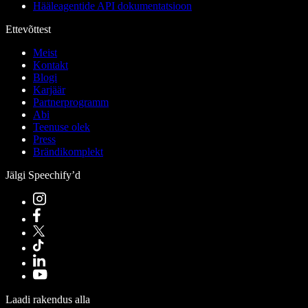
Hääleagentide API dokumentatsioon
Ettevõttest
Meist
Kontakt
Blogi
Karjäär
Partnerprogramm
Abi
Teenuse olek
Press
Brändikomplekt
Jälgi Speechify’d
Laadi rakendus alla