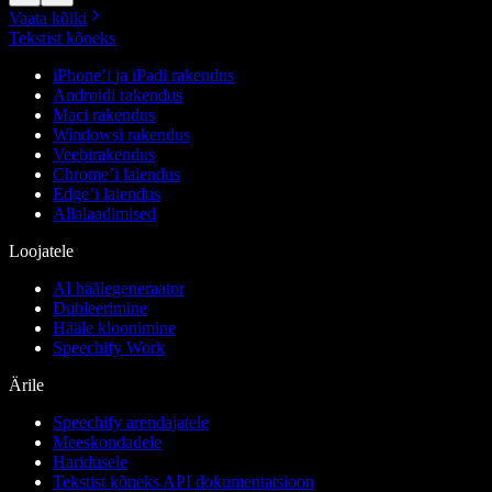
Vaata kõiki
Tekstist kõneks
iPhone’i ja iPadi rakendus
Androidi rakendus
Maci rakendus
Windowsi rakendus
Veebirakendus
Chrome’i laiendus
Edge’i laiendus
Allalaadimised
Loojatele
AI häälegeneraator
Dubleerimine
Hääle kloonimine
Speechify Work
Ärile
Speechify arendajatele
Meeskondadele
Haridusele
Tekstist kõneks API dokumentatsioon