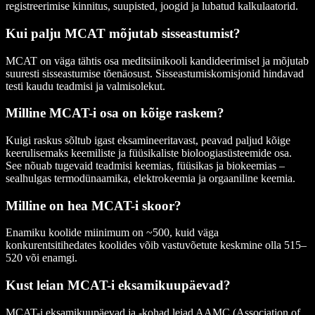
registreerimise kinnitus, suupisted, joogid ja lubatud kalkulaatorid.
Kui palju MCAT mõjutab sisseastumist?
MCAT on väga tähtis osa meditsiinikooli kandideerimisel ja mõjutab
suuresti sisseastumise tõenäosust. Sisseastumiskomisjonid hindavad
testi kaudu teadmisi ja valmisolekut.
Milline MCAT-i osa on kõige raskem?
Kuigi raskus sõltub igast eksamineeritavast, peavad paljud kõige
keerulisemaks keemiliste ja füüsikaliste bioloogiasüsteemide osa.
See nõuab tugevaid teadmisi keemias, füüsikas ja biokeemias –
sealhulgas termodünaamika, elektrokeemia ja orgaaniline keemia.
Milline on hea MCAT-i skoor?
Enamiku koolide miinimum on ~500, kuid väga
konkurentsitihedates koolides võib vastuvõetute keskmine olla 515–
520 või enamgi.
Kust leian MCAT-i eksamikuupäevad?
MCAT-i eksamikuupäevad ja -kohad leiad AAMC (Association of