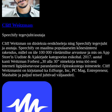
Cliff Weitzman
Speechify tegevjuht/asutaja
Cliff Weitzman on düsleksia eestkõneleja ning Speechify tegevjuht
ja asutaja. Speechify on maailma populaarseim kõnesünteesi
rakendus, millel on üle 100 000 viietärnilise arvustuse ja mis on App
Store'is Uudiste & Ajakirjade kategoorias esikohal. 2017. aastal
kanti Weitzman Forbesi „30 alla 30” nimekirja tema töö eest
interneti ligipääsetavuse parandamisel õpiraskustega inimestele. Cliff
Weitzmanist on kirjutanud ka EdSurge, Inc, PC Mag, Entrepreneur,
Mashable ja paljud teised juhtivad väljaanded.