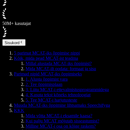
50M+ kasutajat
Sisukord
5 parimat MCAT-iks õppimise nippi
Kõik, mida pead MCAT-ist teadma
Millal alustada MCAT-iks õppimist?
Mida MCAT-ilt oodata: formaat ja sisu
Parimad nipid MCAT-iks õppimiseks
1. Alusta õppimist vara
2. Tee õppimisplaan
3. Liitu MCAT-i ettevalmistusprogrammidega
4. Kasuta tekst kõneks tehnoloogiat
5. Tee MCAT-i harjutusteste
Muuda MCAT-iks õppimine lihtsamaks Speechifyga
KKK
Mida võtta MCAT-i eksamile kaasa?
Kui palju MCAT mõjutab sisseastumist?
Milline MCAT-i osa on kõige raskem?