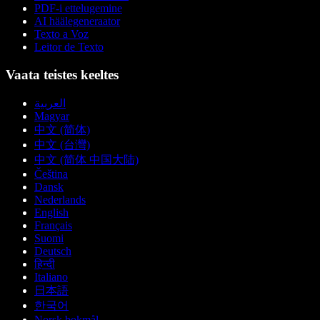
PDF-i ettelugemine
AI häälegeneraator
Texto a Voz
Leitor de Texto
Vaata teistes keeltes
العربية
Magyar
中文 (简体)
中文 (台灣)
中文 (简体 中国大陆)
Čeština
Dansk
Nederlands
English
Français
Suomi
Deutsch
हिन्दी
Italiano
日本語
한국어
Norsk bokmål