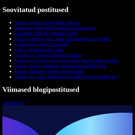
Soovitatud postitused
Kuidas õpitut meelde jätta: saladus
5 parimat nippi ACT-eksamiks õppimiseks
5 parimat SAT-ks õppimise nippi
Kuidas kõnetuvastus aitab õpilastel edu saavutada
Lexia õppe eelised õpilastele
Epicu raamatute ülevaade
Quizlet vs Chegg: Põhjalik võrdlus
Chegg vs Course Hero: Mida iga tudeng peaks teadma
Kuidas õppida kiiremini ja paremini meelde jätta
Kuidas õppides rohkem meelde jätta
Milline on parim alternatiiv Read&Write'ile hariduses?
Viimased blogipostitused
Vaata kõiki