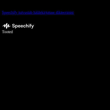
Speechify tutvustab häälekirjutuse dikteerimist
Kirjuta häälega 5× kiiremini
Tooted
Loe lähemalt