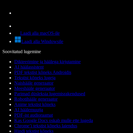
Laadi alla macOS-ile
Laadi alla Windowsile
Soovitatud lugemine
Dikteerimine ja häälega kirjutamine
AI häälassistent
PDF tekstist kõneks Androidis
Tekstist kõneks lugeja
Naishääle generaator
Meeshääle generaator
Parimad düsleksia lugemisrakendused
Robotihääle generaator
Anime tekstist kõneks
AI häälemuutja
PDF-ist audioraamat
Kas Google Docs oskab mulle ette lugeda
Chrome’i tekstist kõneks laiendus
Hindi tekstist kõneks