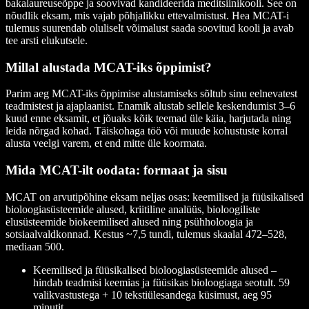
bakalaureuseõppe ja soovivad kandideerida meditsiinikooli. See on
nõudlik eksam, mis vajab põhjalikku ettevalmistust. Hea MCAT-i
tulemus suurendab oluliselt võimalust saada soovitud kooli ja avab
tee arsti elukutsele.
Millal alustada MCAT-iks õppimist?
Parim aeg MCAT-iks õppimise alustamiseks sõltub sinu eelnevatest
teadmistest ja ajaplaanist. Enamik alustab sellele keskendumist 3–6
kuud enne eksamit, et jõuaks kõik teemad üle käia, harjutada ning
leida nõrgad kohad. Täiskohaga töö või muude kohustuste korral
alusta veelgi varem, et end mitte üle koormata.
Mida MCAT-ilt oodata: formaat ja sisu
MCAT on arvutipõhine eksam neljas osas: keemilised ja füüsikalised
bioloogiasüsteemide alused, kriitiline analüüs, bioloogiliste
elusüsteemide biokeemilised alused ning psühholoogia ja
sotsiaalvaldkonnad. Kestus ~7,5 tundi, tulemus skaalal 472–528,
mediaan 500.
Keemilised ja füüsikalised bioloogiasüsteemide alused –
hindab teadmisi keemias ja füüsikas bioloogiaga seotult. 59
valikvastustega + 10 tekstiülesandega küsimust, aeg 95
minutit.