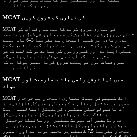
ہموار کر سکتا ہے۔
MCAT کی تیاری کب شروع کریں
MCAT کی تیاری شروع کرنے کا مناسب وقت آپ کی
تعلیمی پوزیشن، مضامین کی سمجھ اور شیڈول پر منحصر
ہے۔ زیادہ تر طلبہ امتحان سے تقریباً 3–6 ماہ پہلے
تیاری شروع کرتے ہیں۔ یہ مدت مواد کور کرنے، حکمتِ
عملی اپنانے اور کمزوریوں کی نشاندہی کے لیے کافی
ہوتی ہے۔ اگر آپ کے پاس فل ٹائم جاب یا دیگر
مصروفیات ہوں تو پہلے شروع کرنا بہتر ہوگا تاکہ
دباؤ کم رہے۔
MCAT میں کیا توقع رکھی جائے: فارمیٹ اور
مواد
MCAT ایک کمپیوٹر بیسڈ معیاری امتحان ہے جو چار
حصوں پر مشتمل ہوتا ہے: کیمیکل و فزیکل فاؤنڈیشنز
آف بائیولوجیکل سسٹمز، کریٹیکل اینالیسس اینڈ
ریزننگ اسکلز، بائیولوجیکل و بایوکیمیکل
فاؤنڈیشنز آف لیونگ سسٹمز اور سائیکالوجیکل،
سوشل و بائیولوجیکل فاؤنڈیشنز آف بیہیوئیر۔ یہ
امتحان تقریباً 7.5 گھنٹے پر محیط ہوتا ہے اور اسکور
472–528 کے اسکیل پر ملتا ہے، جس میں اوسط اسکور 500