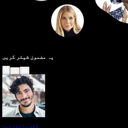
یہ مضمون شیئر کریں
کلف وائتزمین