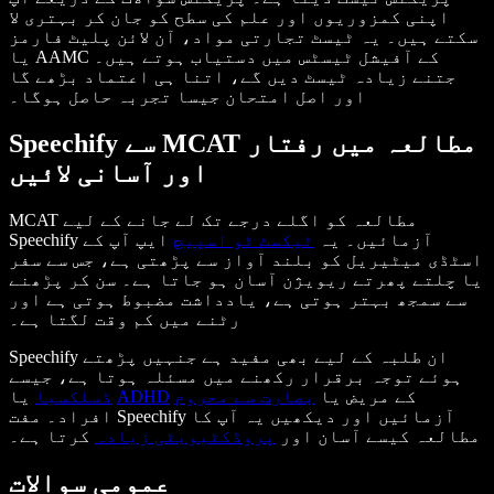
اپنی کمزوریوں اور علم کی سطح کو جان کر بہتری لا
سکتے ہیں۔ یہ ٹیسٹ تجارتی مواد، آن لائن پلیٹ فارمز
یا AAMC کے آفیشل ٹیسٹس میں دستیاب ہوتے ہیں۔
جتنے زیادہ ٹیسٹ دیں گے، اتنا ہی اعتماد بڑھے گا
اور اصل امتحان جیسا تجربہ حاصل ہوگا۔
Speechify سے MCAT مطالعہ میں رفتار
اور آسانی لائیں
MCAT مطالعہ کو اگلے درجے تک لے جانے کے لیے
Speechify آزمائیں۔ یہ
ٹیکسٹ ٹو اسپیچ
ایپ آپ کے
اسٹڈی میٹیریل کو بلند آواز سے پڑھتی ہے، جس سے سفر
یا چلتے پھرتے ریویژن آسان ہو جاتا ہے۔ سن کر پڑھنے
سے سمجھ بہتر ہوتی ہے، یادداشت مضبوط ہوتی ہے اور
رٹنے میں کم وقت لگتا ہے۔
Speechify ان طلبہ کے لیے بھی مفید ہے جنہیں پڑھتے
ہوئے توجہ برقرار رکھنے میں مسئلہ ہوتا ہے، جیسے
کے مریض یا
بصارت سے محروم
ADHD
یا
ڈسلکسیا
افراد۔ مفت Speechify آزمائیں اور دیکھیں یہ آپ کا
مطالعہ کیسے آسان اور
پروڈکٹیویٹی زیادہ
کرتا ہے۔
عمومی سوالات