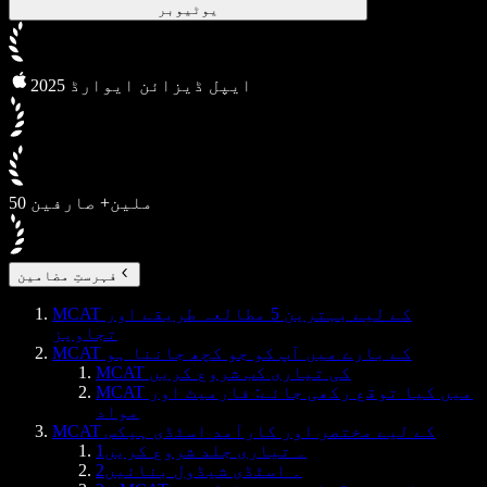
یوٹیوبر
2025 ایپل ڈیزائن ایوارڈ
50 ملین+ صارفین
فہرستِ مضامین
MCAT کے لیے بہترین 5 مطالعہ طریقے اور
تجاویز
MCAT کے بارے میں آپ کو جو کچھ جاننا ہو
MCAT کی تیاری کب شروع کریں
MCAT میں کیا توقع رکھی جائے: فارمیٹ اور
مواد
MCAT کے لیے مختصر اور کارآمد اسٹڈی ہیکس
1۔ تیاری جلد شروع کریں
2۔ اسٹڈی شیڈول بنائیں