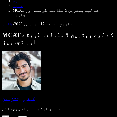
ہوم
ڈویلپرز کے لیے Speechify
طلبہ
MCAT کے لیے بہترین 5 مطالعہ طریقے اور
تجاویز
تاریخِ اشاعت
17 اپریل، 2023
•
طلبہ
MCAT کے لیے بہترین 5 مطالعہ طریقے
اور تجاویز
کلف وائتزمین
سی ای او / بانی، اسپیچفائی