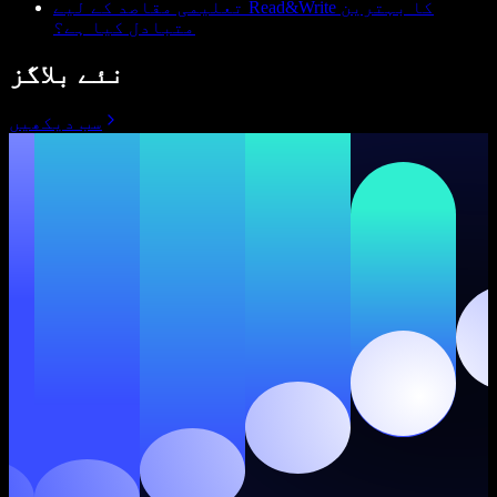
تعلیمی مقاصد کے لیے Read&Write کا بہترین
متبادل کیا ہے؟
نئے بلاگز
سب دیکھیں