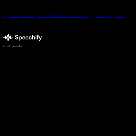
اسپیچیفائی وائس ٹائپنگ ڈکٹیٹیشن متعارف کروا
رہا ہے
وائس ٹائپنگ کے ساتھ 5 گنا تیزی سے لکھیں
مصنوعات
مزید جانیں