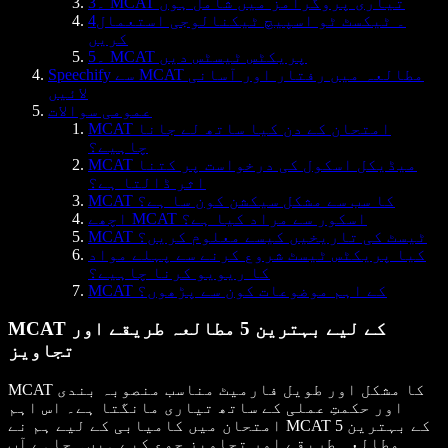
3۔ MCAT تیاری پروگرامز میں شامل ہوں
4۔ ٹیکسٹ ٹو اسپیچ ٹیکنالوجی استعمال
کریں
5۔ MCAT پریکٹس ٹیسٹس دیں
Speechify سے MCAT مطالعہ میں رفتار اور آسانی
لائیں
عمومی سوالات
MCAT امتحان کے دن کیا ساتھ لے جانا
چاہیے؟
MCAT میڈیکل اسکول کی درخواست پر کتنا
اثر ڈالتا ہے؟
MCAT کا سب سے مشکل سیکشن کون سا ہے؟
اچھے MCAT اسکور سے مراد کیا ہے؟
MCAT ٹیسٹ کی تاریخیں کیسے معلوم کریں؟
کیا پریکٹس ٹیسٹ شروع کرنے سے پہلے مواد
کا ریویو کرنا چاہیے؟
MCAT کے اہم موضوعات کون سے پڑھوں؟
MCAT کے لیے بہترین 5 مطالعہ طریقے اور
تجاویز
MCAT کا مشکل اور طویل فارمیٹ مناسب منصوبہ بندی
اور حکمتِ عملی کے ساتھ تیاری مانگتا ہے۔ اس اہم
امتحان میں کامیابی کے لیے ہم نے MCAT کے بہترین 5
مطالعہ طریقے اور تجاویز جمع کیے ہیں۔ چاہے آپ