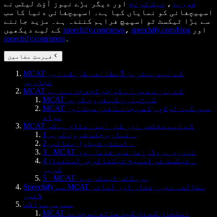
فوربز
،
ٹیک کرنچ
اور دیگر بڑے نیوز آؤٹ لیٹس نے
اسپیچفائی کو نمایاں کیا ہے۔ اسپیچفائی دنیا کا سب
سے بڑا ٹیکسٹ ٹو اسپیچ فراہم کنندہ ہے۔ مزید جاننے
اور
speechify.com/blog
،
speechify.com/news
کے لیے دیکھیں
۔
speechify.com/press
فہرستِ مضامین
MCAT کے لیے بہترین 5 مطالعہ طریقے اور
تجاویز
MCAT کے بارے میں آپ کو جو کچھ جاننا ہو
MCAT کی تیاری کب شروع کریں
MCAT میں کیا توقع رکھی جائے: فارمیٹ اور
مواد
MCAT کے لیے مختصر اور کارآمد اسٹڈی ہیکس
1۔ تیاری جلد شروع کریں
2۔ اسٹڈی شیڈول بنائیں
3۔ MCAT تیاری پروگرامز میں شامل ہوں
4۔ ٹیکسٹ ٹو اسپیچ ٹیکنالوجی استعمال
کریں
5۔ MCAT پریکٹس ٹیسٹس دیں
Speechify سے MCAT مطالعہ میں رفتار اور آسانی
لائیں
عمومی سوالات
MCAT امتحان کے دن کیا ساتھ لے جانا