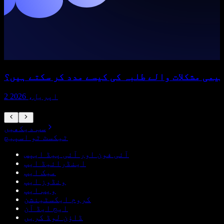
یمی مشکلات والے طلبہ کی کیسے مدد کر سکتے ہیں؟
2 اپریل، 2026
سب دیکھیں
ٹیکسٹ ٹو اسپیچ
آئی فون اور آئی پیڈ ایپس
اینڈرائیڈ ایپ
میک ایپ
ونڈوز ایپ
ویب ایپ
کروم ایکسٹینشن
ایج ایڈ آن
ڈاؤن لوڈ کریں