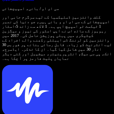
سی ای او / بانی، اسپیچفائی
کلف وائتزمین ڈسلیکسیا کے لیے سرگرم حامی اور
اسپیچفائی کے سی ای او و بانی ہیں، جو دنیا کی نمبر
1 ٹیکسٹ ٹو اسپیچ ایپ ہے۔ 1 لاکھ سے زائد 5-اسٹار
ریویوز کے ساتھ اس نے ایپ اسٹور کی نیوز و میگزین
کیٹیگری میں پہلی پوزیشن حاصل کی۔ 2017 میں
وائتزمین کو لرننگ ڈس ایبلٹی رکھنے والے افراد کے
لیے انٹرنیٹ کو زیادہ قابلِ رسائی بنانے پر فوربس 30
انڈر 30 میں شامل کیا گیا۔ ان کا تذکرہ ایڈسرج،
انک، پی سی میگ، انٹرپرینیئر، میشیبل اور کئی دیگر
نمایاں پلیٹ فارمز پر آ چکا ہے۔