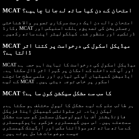
MCAT امتحان کے دن کیا ساتھ لے جانا چاہیے؟
امتحان والے دن ایک درست سرکاری تصویر والا شناختی
کارڈ، MCAT رجسٹریشن کی تصدیق، ہلکے اسنیکس اور
ڈرنکس، اور منظور شدہ کیلکولیٹر اپنے ساتھ رکھیں۔
MCAT میڈیکل اسکول کی درخواست پر کتنا اثر
ڈالتا ہے؟
MCAT میڈیکل اسکول کی درخواست کا نہایت اہم حصہ ہے
اور آپ کے داخلے کے امکان پر گہرا اثر ڈال سکتا ہے۔
ایڈمیشن کمیٹیاں آپ کی تیاری اور علمی سطح جانچنے
کے لیے MCAT اسکور پر خاص توجہ دیتی ہیں۔
MCAT کا سب سے مشکل سیکشن کون سا ہے؟
ہر طالب علم کے لیے مشکل کا لیول مختلف ہو سکتا ہے،
لیکن زیادہ تر سٹوڈنٹس کیمیکل اینڈ فزیکل
فاؤنڈیشنز آف بائیولوجیکل سسٹمز کو سب سے مشکل
سمجھتے ہیں۔ اس میں کیمسٹری، فزکس، بایوکیمسٹری
کے ساتھ ساتھ تھرموڈائنامکس اور آرگینک کیمسٹری
جیسے موضوعات شامل ہوتے ہیں۔