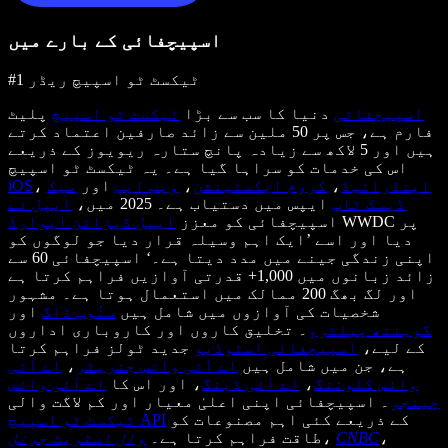
اسپیچفائی کے بارے میں
#1 ٹیکسٹ ٹو اسپیچ ریڈر
اسپیچفائی
دنیا کا سب سے بڑا
ٹیکسٹ ٹو اسپیچ
پلیٹ
فارم ہے، جس پر 50 ملین سے زائد صارفین اعتماد کرتے
ہیں اور 5 لاکھ سے زیادہ پانچ ستارہ ریویوز کے ذریعے
اس کی خدمات کو سراہا گیا ہے۔ یہ ٹیکسٹ ٹو اسپیچ
اینڈرائیڈ
،
کروم ایکسٹینشن
،
ویب ایپ
اور
میک
،
iOS
ڈیسک ٹاپ
ایپس میں دستیاب ہے۔ 2025 میں،
ایپل نے
WWDC پر
اسپیچفائی کو معزز
ایپل ڈیزائن ایوارڈ
دیا اور اسے ’ایک اہم وسیلہ قرار دیا جو لوگوں کو
اپنی زندگی جینے میں مدد دیتا ہے۔‘ اسپیچفائی 60 سے
زائد زبانوں میں 1,000+ قدرتی آوازیں فراہم کرتا ہے
اور لگ بھگ 200 ممالک میں استعمال ہوتا ہے۔ مشہور
شخصیات کی آوازوں میں شامل ہیں
سنُوپ ڈاگ
اور
گوینتھ پیلٹرو
۔ تخلیق کاروں اور کاروباری اداروں
کے لیے،
اسپیچفائی اسٹوڈیو
جدید ٹولز فراہم کرتا
ہے، جن میں شامل ہیں
اے آئی وائس جنریٹر
،
اے آئی
وائس کلوننگ
،
اے آئی ڈبنگ
، اور اس کا
اے آئی وائس
چینجر
۔ اسپیچفائی اپنی اعلیٰ معیار اور کم لاگت والی
کے ذریعے کئی اہم مصنوعات کو
ٹیکسٹ ٹو اسپیچ API
،
CNBC
،
طاقت فراہم کرتا ہے۔
وال اسٹریٹ جرنل