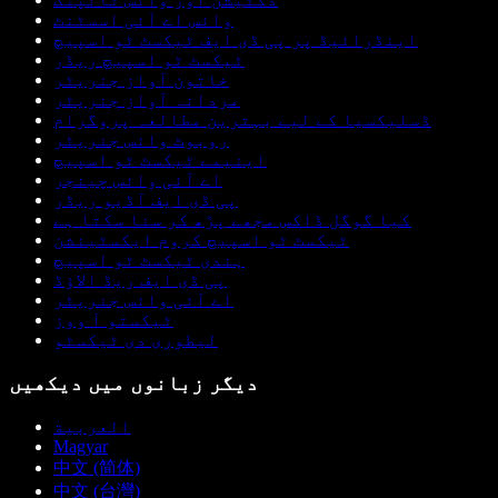
وائس اے آئی اسسٹنٹ
اینڈرائیڈ پر پی ڈی ایف ٹیکسٹ ٹو اسپیچ
ٹیکسٹ ٹو اسپیچ ریڈر
خاتون آواز جنریٹر
مردانہ آواز جنریٹر
ڈسلیکسیا کے لیے بہترین مطالعہ پروگرام
روبوٹ وائس جنریٹر
اینیمے ٹیکسٹ ٹو اسپیچ
اے آئی وائس چینجر
پی ڈی ایف آڈیو ریڈر
کیا گوگل ڈاکس مجھے پڑھ کر سنا سکتا ہے
ٹیکسٹ ٹو اسپیچ کروم ایکسٹینشن
ہندی ٹیکسٹ ٹو اسپیچ
پی ڈی ایف ریڈ الاؤڈ
اے آئی وائس جنریٹر
ٹیکستو آ ووز
لیطوری دی ٹیکسٹو
دیگر زبانوں میں دیکھیں
العربية
Magyar
中文 (简体)
中文 (台灣)