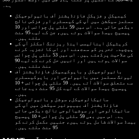
ہے۔
کیمیکل و فزیکل فاؤنڈیشنز آف بائیولوجیکل
سسٹمز سیکشن میں آپ کی کیمسٹری اور فزکس نالج
دیکھی جاتی ہے۔ اس میں 59 ملٹی پل چوائس اور 10
پیسیج بیسڈ سوالات ہوتے ہیں، جن کے لیے 95 منٹ
ملتے ہیں۔
کریٹیکل اینالیسس اینڈ ریزننگ اسکلز آپ کی
پیچیدہ تحریر کو سمجھنے اور اس کا تجزیہ کرنے
کی صلاحیت پرکھتے ہیں۔ اس میں 53 ملٹی پل چوائس
سوالات ہوتے ہیں اور انہیں حل کرنے کے لیے 90
منٹ ملتے ہیں۔
بائیولوجیکل و بایوکیمیکل فاؤنڈیشنز آف
لیونگ سسٹمز میں بائیولوجی اور بایوکیمسٹری
سے متعلق سوالات آتے ہیں۔ 59 ملٹی پل چوائس + 10
پیسیج بیسڈ سوالات کے لیے کل 95 منٹ دیے جاتے
ہیں۔
سائیکالوجیکل، سوشل و بائیولوجیکل
فاؤنڈیشنز آف بیہیوئیر سیکشن میں آپ کی
سائیکالوجی اور سوشیالوجی نالج دیکھی جاتی
ہے۔ اس میں بھی 59 ملٹی پل چوائس + 10 پیسیج
بیسڈ سوالات شامل ہوتے ہیں، جنہیں مکمل کرنے کو
95 منٹ ملتے ہیں۔