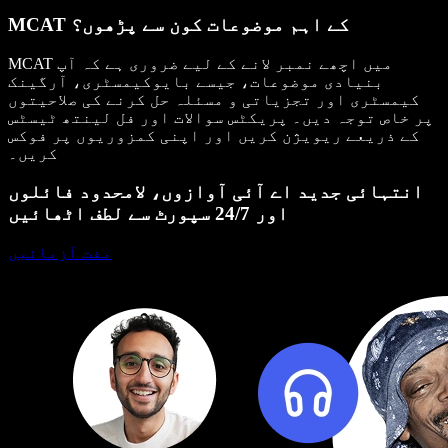
MCAT کے اہم موضوعات کون سے پڑھوں؟
MCAT میں اچھے نمبر لانے کے لیے ضروری ہے کہ آپ
بنیادی موضوعات، جیسے بایوکیمسٹری، آرگینک
کیمسٹری اور تجزیاتی و مسئلہ حل کرنے کی صلاحیتوں
پر خاص توجہ دیں۔ پریکٹس سوالات اور فل لینتھ ٹیسٹس
کے ذریعے ریویژن کریں اور اپنی کمزوریوں پر فوکس
کریں۔
انتہائی جدید اے آئی آوازوں، لامحدود فائلوں
اور 24/7 سپورٹ سے لطف اٹھائیں
مفت آزمائیں