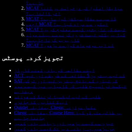
چاہیے؟
MCAT میڈیکل اسکول کی درخواست پر کتنا
اثر ڈالتا ہے؟
MCAT کا سب سے مشکل سیکشن کون سا ہے؟
اچھے MCAT اسکور سے مراد کیا ہے؟
MCAT ٹیسٹ کی تاریخیں کیسے معلوم کریں؟
کیا پریکٹس ٹیسٹ شروع کرنے سے پہلے مواد
کا ریویو کرنا چاہیے؟
MCAT کے اہم موضوعات کون سے پڑھوں؟
تجویز کردہ پوسٹس
اپنے مطالعہ کو یاد رکھنے کا راز
ACT کے لیے بہترین 5 مطالعہ کے طریقے اور ٹپس
SAT کی تیاری کے پانچ بہترین ٹپس اور ٹرکس
ٹیکسٹ ٹو اسپیچ طلبہ کی کامیابی میں کیسے مدد
دیتا ہے
طلبہ کے لیے لیکسیا لرننگ کے فوائد
ایپک کتابوں کا جائزہ
Quizlet بمقابلہ Chegg: مکمل موازنہ
Chegg بمقابلہ Course Hero: ہر طالب علم کو کیا
جاننا چاہیے
تیزی سے کیسے پڑھیں اور زیادہ یاد رکھیں
جو پڑھیں وہ زیادہ دیر تک کیسے یاد رکھیں