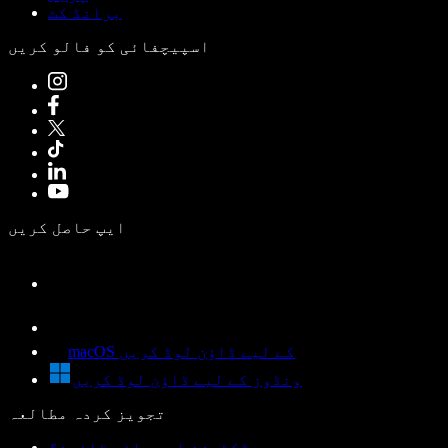
برانڈ کٹ
اسپیچفائی کو فالو کریں
ایپ حاصل کریں
macOS کے لیے ڈاؤن لوڈ کریں
ونڈوز کے لیے ڈاؤن لوڈ کریں
تجویز کردہ مطالعہ
ڈکٹیشن اور وائس ٹائپنگ