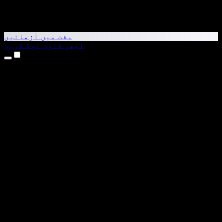
مفت میں آزمائیں
ابھی ڈاؤن لوڈ کریں
مصنوعات
متن کو آواز میں بدلیں
iPhone اور iPad ایپس
Android ایپ
Chrome ایکسٹینشن
Edge ایکسٹینشن
ویب ایپ
Mac ایپ