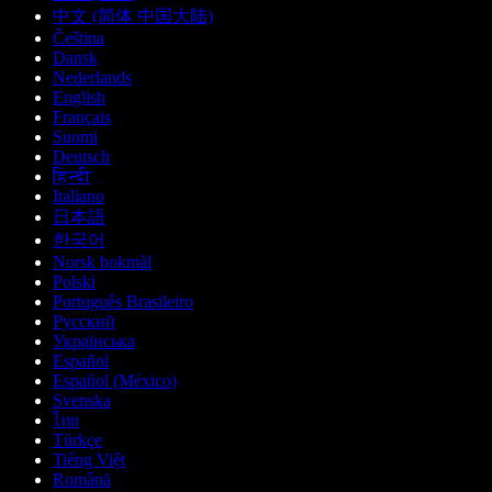
中文 (简体 中国大陆)
Čeština
Dansk
Nederlands
English
Français
Suomi
Deutsch
हिन्दी
Italiano
日本語
한국어
Norsk bokmål
Polski
Português Brasileiro
Русский
Українська
Español
Español (México)
Svenska
ไทย
Türkçe
Tiếng Việt
Română