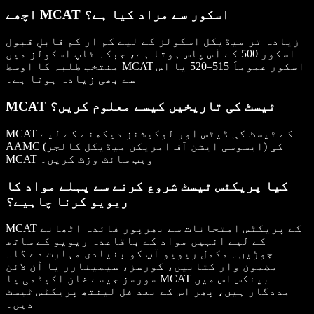
اچھے MCAT اسکور سے مراد کیا ہے؟
زیادہ تر میڈیکل اسکولز کے لیے کم از کم قابلِ قبول
اسکور 500 کے آس پاس ہوتا ہے، جبکہ ٹاپ اسکولز میں
منتخب طلبہ کا اوسط MCAT اسکور عموماً 515–520 یا اس
سے بھی زیادہ ہوتا ہے۔
MCAT ٹیسٹ کی تاریخیں کیسے معلوم کریں؟
MCAT کے ٹیسٹ کی ڈیٹس اور لوکیشنز دیکھنے کے لیے
AAMC (ایسوسی ایشن آف امریکن میڈیکل کالجز) کی
MCAT ویب سائٹ وزٹ کریں۔
کیا پریکٹس ٹیسٹ شروع کرنے سے پہلے مواد کا
ریویو کرنا چاہیے؟
MCAT کے پریکٹس امتحانات سے بھرپور فائدہ اٹھانے
کے لیے انہیں مواد کے باقاعدہ ریویو کے ساتھ
جوڑیں۔ مکمل ریویو آپ کو بنیادی مہارت دے گا۔
مضمون وار کتابیں، کورسز، سیمینارز یا آن لائن
سورسز جیسے خان اکیڈمی یا MCAT بینکس اس میں
مددگار ہیں، پھر اس کے بعد فل لینتھ پریکٹس ٹیسٹ
دیں۔