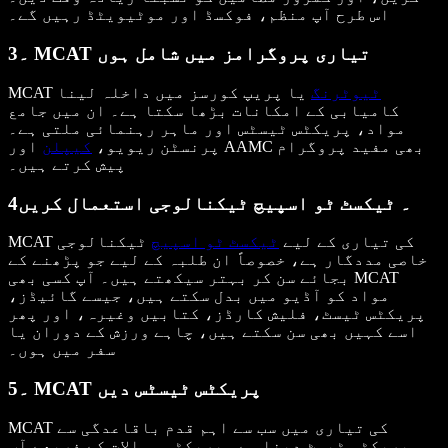
اس طرح آپ منظم، فوکسڈ اور موٹیویٹڈ رہیں گے۔
3۔ MCAT تیاری پروگرامز میں شامل ہوں
ٹیوٹرنگ
یا پریپ کورسز میں داخلہ لینا
MCAT
کامیابی کے امکانات بڑھا سکتا ہے۔ ان میں جامع
مواد، پریکٹس ٹیسٹس اور ماہر رہنمائی ملتی ہے۔
پرنسٹن ریویو،
کیپلن
اور AAMC بھی مفید پروگرام
پیش کرتے ہیں۔
4۔ ٹیکسٹ ٹو اسپیچ ٹیکنالوجی استعمال کریں
MCAT کی تیاری کے لیے
ٹیکسٹ ٹو اسپیچ
ٹیکنالوجی
خاصی مددگار ہے، خصوصاً ان طلبہ کے لیے جو پڑھنے کے
بجائے سن کر بہتر سیکھتے ہیں۔ آپ کسی بھی MCAT
مواد کو آڈیو میں بدل سکتے ہیں، جیسے گائیڈز،
پریکٹس ٹیسٹ، فلیش کارڈز، کتابیں وغیرہ، اور پھر
اسے کہیں بھی سن سکتے ہیں، چاہے ورزش کے دوران یا
سفر میں ہوں۔
5۔ MCAT پریکٹس ٹیسٹس دیں
MCAT کی تیاری میں سب سے اہم قدم باقاعدگی سے
پریکٹس ٹیسٹ دینا ہے۔ پریکٹس سوالات کے ذریعے آپ