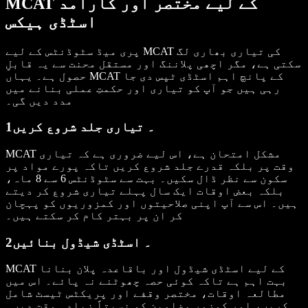
MCAT کے لیے مختصر اور کارآمد
اسٹڈی ہیکس
پری میڈ سٹوڈنٹس کے لیے MCAT کی تیاری بھاری لگ
سکتی ہے، مگر اچھی پلاننگ اور مستقل محنت سے یہ قابلِ
حصول ہے۔ یہاں MCAT کے پانچ اہم اسٹڈی ٹپس دی جا
رہی ہیں جو آپ کو تیاری اور حکمتِ عملی بنانے میں
مدد دیں گی۔
1۔ تیاری جلد شروع کریں
MCAT مشکل امتحان ہے، اس لیے ضروری ہے کہ تیاری
وقت پر بلکہ قدرے جلد شروع کریں تاکہ پورے مواد پر
سکون سے نظر ڈال سکیں۔ بہت سے سٹوڈنٹس 6 سے 8 ماہ،
بلکہ بعض اوقات ایک سال پہلے تیاری شروع کر دیتے
ہیں۔ اس سے آپ اپنی صلاحیتوں اور کمزوریوں کو پہچان
کر ان پر بہتر کام کر سکتے ہیں۔
2۔ اسٹڈی شیڈول بنائیں
MCAT کے لیے اسٹڈی شیڈول اور باقاعدہ پلان بنانا
بہت اہم ہے تاکہ کوئی حصہ چھوٹنے نہ پائے۔ اس میں
مطالعہ اوقات، مختصر وقفے اور پریکٹس ٹیسٹ شامل
کریں، اور کمزور مضامین کو نسبتاً زیادہ وقت دیں۔