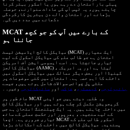
پہلی بار امتحان دے رہے ہوں یا اسکور بہتر کرنا
چاہتے ہوں، یہ ٹپس آپ کی عادات سنوارنے، حوصلہ
بڑھانے اور امتحان والے دن بہترین کارکردگی
دکھانے میں مدد دیں گی۔
MCAT کے بارے میں آپ کو جو کچھ
جاننا ہو
میڈیکل کالج ایڈمیشن ٹیسٹ (MCAT) ایک معیاری
امتحان ہے جو طالب علم کی میڈیکل اسکول کے لیے
تیاری جانچتا ہے۔ اسے ایسوسی ایشن آف امریکن
میڈیکل کالجز (AAMC) لیتا ہے اور یہ امریکہ،
کینیڈا اور بعض دیگر ممالک میں میڈیکل اسکول میں
داخلے کا اہم حصہ ہے۔ امتحان میں کئی موضوعات پر
ملٹی پل چوائس سوالات شامل ہوتے ہیں، جیسے
بائیولوجی
،
کیمسٹری
،
فزکس
اور
سائیکالوجی
وغیرہ۔
عام طور پر MCAT وہ طلبہ دیتے ہیں جو اپنی
گریجویشن مکمل کر چکے ہوتے ہیں اور میڈیکل کالج
میں داخلہ چاہتے ہیں۔ یہ ایک چیلنجنگ امتحان ہے جس
کے لیے سنجیدہ، بھرپور اور حکمتِ عملی کے ساتھ
تیاری ضروری ہے۔ اچھا MCAT اسکور طالب علم کے
پسندیدہ میڈیکل کالج میں داخلے کے امکانات بڑھا
سکتا ہے اور مستقبل میں کامیاب کیریئر کی راہ