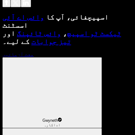
اسپیچفائی، آپ کا
وائس اے آئی
اسسٹنٹ
ٹیکسٹ ٹو اسپیچ
،
وائس ٹائپنگ
اور
تیز جوابات
کے لیے۔
مفت آزمائیں
Gwyneth
اداکارہ