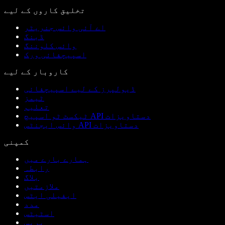
تخلیق کاروں کے لیے
اے آئی وائس جنریٹر
ڈبنگ
وائس کلوننگ
اسپیچفائی ورک
کاروبار کے لیے
ڈیولپرز کے لیے اسپیچفائی
ٹیمز
تعلیم
ٹیکسٹ ٹو اسپیچ API دستاویزات
وائس ایجنٹس API دستاویزات
کمپنی
ہمارے بارے میں
رابطہ
بلاگ
ملازمتیں
ایفیلی ایٹس
مدد
اسٹیٹس
پریس