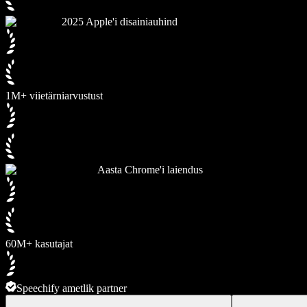
2025 Apple'i disainiauhind
1M+ viietärniarvustust
Aasta Chrome'i laiendus
60M+ kasutajat
Speechify ametlik partner