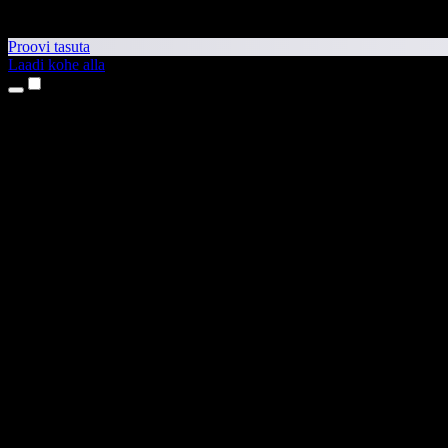
Proovi tasuta
Laadi kohe alla
Tooted
Tekst kõneks
iPhone’i ja iPadi rakendused
Androidi rakendus
Chrome’i laiendus
Edge’i laiendus
Veebirakendus
Maci rakendus
Windowsi rakendus
AI häältegeneraator
Pealelugemine
Dublaaž
Hääle kloonimine
Stuudiohääled