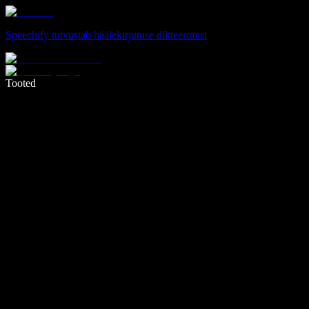
Speechify tutvustab häälekirjutuse dikteerimist
Kirjuta häälega 5× kiiremini
Tooted
Loe lähemalt