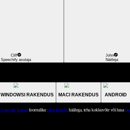
Cliff
John
Speechify asutaja
Näitleja
WINDOWSI RAKENDUS
MACI RAKENDUS
ANDROID
'l
see ette lugeda
loomuliku
tekst kõneks
häälega, teha kokkuvõte või luua
po