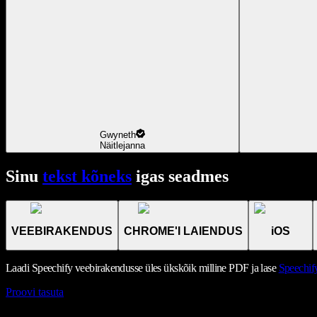
Gwyneth
Näitlejanna
Sinu
tekst kõneks
igas seadmes
VEEBIRAKENDUS
CHROME'I LAIENDUS
iOS
Laadi Speechify veebirakendusse üles ükskõik milline PDF ja lase
Speechify
Proovi tasuta