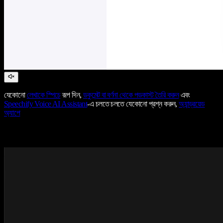
যেকোনো
লেখাকে স্পিচে
রূপ দিন,
ডকুমেন্ট বা বর্ণনা থেকে পডকাস্ট তৈরি করুন
এবং
Speechify Voice AI Assistant
-এ চলতে চলতে যেকোনো প্রশ্ন করুন,
অ্যান্ড্রয়েড
অ্যাপে