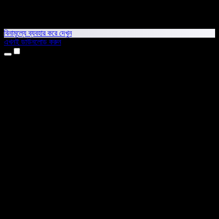
বিনামূল্যে ব্যবহার করে দেখুন
এখনই ডাউনলোড করুন
প্রোডাক্ট
টেক্সট টু স্পিচ
আইফোন ও আইপ্যাড অ্যাপ
অ্যান্ড্রয়েড অ্যাপ
ক্রোম এক্সটেনশন
এজ এক্সটেনশন
ওয়েব অ্যাপ
ম্যাক অ্যাপ
উইন্ডোজ অ্যাপ