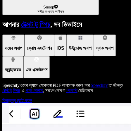
Snoop
সঙ্গীত জগতের আইকন
আপনার
টেক্সট টু স্পিচ
, সব ডিভাইসে
ওয়েব অ্যাপ
ক্রোম এক্সটেনশন
iOS
উইন্ডোজ অ্যাপ
ম্যাক অ্যাপ
অ্যান্ড্রয়েড
এজ এক্সটেনশন
Speechify ওয়েব অ্যাপে যেকোনো PDF আপলোড করুন, আর
Speechify
তা জীবন্ত
টেক্সট টু স্পিচ
–এ
পড়ে শোনাবে
, সারাংশ দেবে বা
পডকাস্ট
তৈরি করবে
বিনামূল্যে ট্রাই করুন