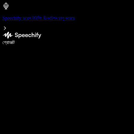
Speechify ভয়েস টাইপিং ডিকটেশন চালু করেছে
ভয়েস টাইপিং দিয়ে ৫ গুণ দ্রুত লিখুন
প্রোডাক্ট
আরও জানুন