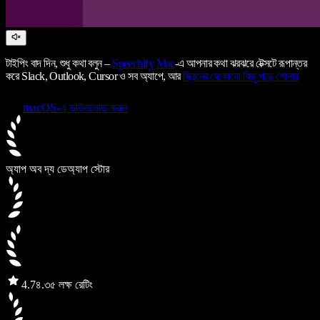
টাইপিং বাদ দিন, শুধু কথা বলুন –
Speechify
Mac
-এ আপনার কথা ঝরঝরে টেক্সটে রূপান্তর
করে Slack, Outlook, Cursor ও সব অ্যাপে, আর
স্ক্রিনের যেকোনো কিছু পড়ে শোনায়
macOS-এ ডাউনলোড করুন
অ্যাপ অব দ্য ডে
অ্যাপ স্টোর
4.7
৪.৩৫ লক্ষ রেটিং