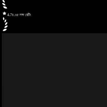
4.7
৪.৩৫ লক্ষ রেটিং