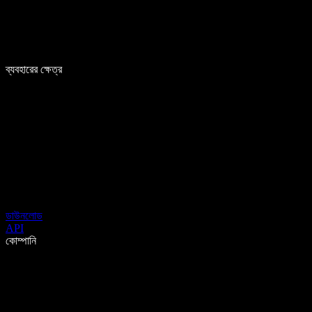
ব্যবহারের ক্ষেত্র
ডাউনলোড
API
কোম্পানি