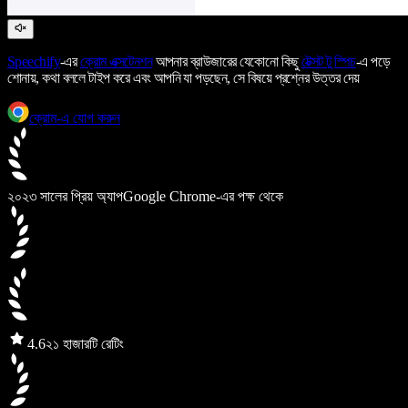
Speechify
-এর
ক্রোম এক্সটেনশন
আপনার ব্রাউজারের যেকোনো কিছু
টেক্সট টু স্পিচ
-এ পড়ে
শোনায়, কথা বললে টাইপ করে এবং আপনি যা পড়ছেন, সে বিষয়ে প্রশ্নের উত্তর দেয়
ক্রোম-এ যোগ করুন
২০২৩ সালের প্রিয় অ্যাপ
Google Chrome-এর পক্ষ থেকে
4.6
২১ হাজারটি রেটিং