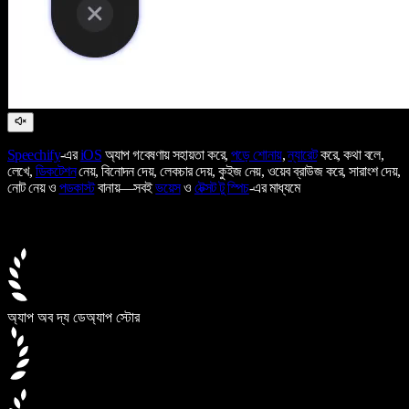
Speechify
-এর
iOS
অ্যাপ গবেষণায় সহায়তা করে,
পড়ে শোনায়
,
ন্যারেট
করে, কথা বলে,
লেখে,
ডিকটেশন
নেয়, বিনোদন দেয়, লেকচার দেয়, কুইজ নেয়, ওয়েব ব্রাউজ করে, সারাংশ দেয়,
নোট নেয় ও
পডকাস্ট
বানায়—সবই
ভয়েস
ও
টেক্সট টু স্পিচ
-এর মাধ্যমে
অ্যাপ অব দ্য ডে
অ্যাপ স্টোর