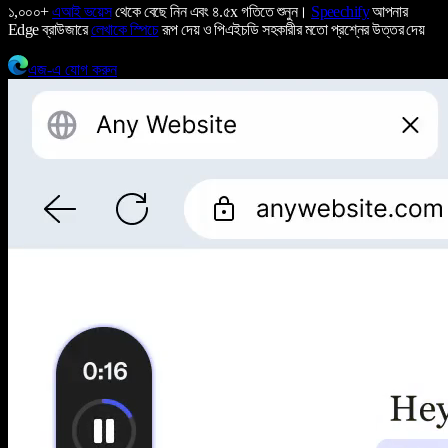
১,০০০+
এআই ভয়েস
থেকে বেছে নিন এবং ৪.৫x গতিতে শুনুন।
Speechify
আপনার
Edge ব্রাউজারে
লেখাকে স্পিচে
রূপ দেয় ও পিএইচডি সহকারীর মতো প্রশ্নের উত্তর দেয়
এজ-এ যোগ করুন