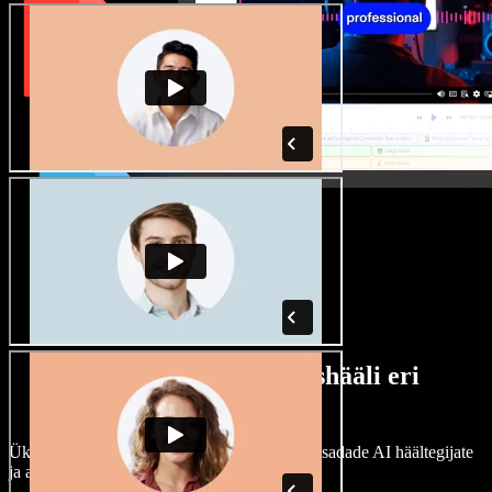
Lai valik mees- ja naishääli eri
aktsentidega
Ükski projekt ei pea kõlama ühtemoodi. Vali sadade AI häältegijate
ja aktsentide hulgast ning kohanda neid.