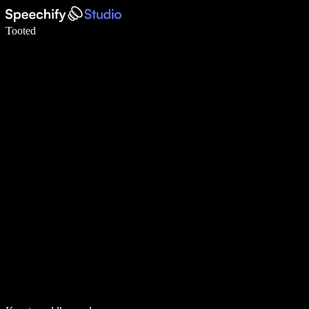
Kirjuta häälega 5× kiiremini
Tooted
Loe lähemalt