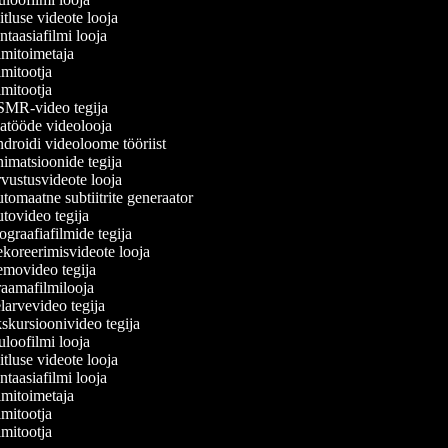
tluse videote looja
taasiafilmi looja
mitoimetaja
mitootja
mitootja
MR-video tegija
tööde videolooja
roidi videoloome tööriist
matsioonide tegija
ustusvideote looja
omaatne subtiitrite generaator
ovideo tegija
graafiafilmide tegija
oreerimisvideote looja
movideo tegija
aamafilmilooja
arvevideo tegija
kursioonivideo tegija
loofilmi looja
tluse videote looja
taasiafilmi looja
mitoimetaja
mitootja
mitootja