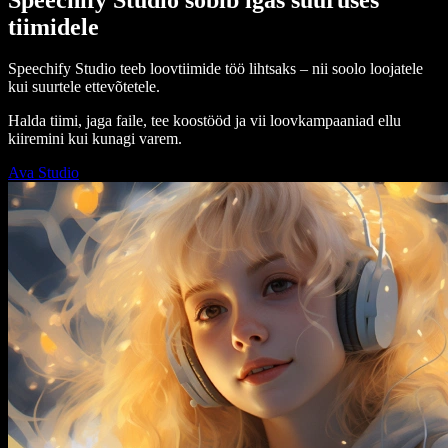
tiimidele
Speechify Studio teeb loovtiimide töö lihtsaks – nii soolo loojatele
kui suurtele ettevõtetele.
Halda tiimi, jaga faile, tee koostööd ja vii loovkampaaniad ellu
kiiremini kui kunagi varem.
Ava Studio