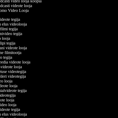
casti video looja koopia
casti videote looja
omo Video Looja
videote tegija
u elus videolooja
filmi tegija
onivideo tegija
eo looja
lipi tegija
ani videote looja
ine filmitootja
deo tegija
meedia videote looja
e-videote looja
etuse videotegija
reileri videotegija
deo looja
ideote looja
nialvideote tegija
videotegija
eote looja
video looja
videote tegija
u elus videolooja