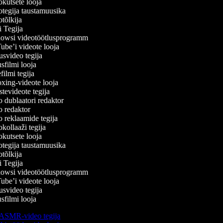
kutsete looja
tegija taustamuusika
õlkija
 Tegija
wsi videotöötlusprogramm
be’i videote looja
svideo tegija
filmi looja
lmi tegija
ing-videote looja
evideote tegija
dublaatori redaktor
 redaktor
 reklaamide tegija
ollaaži tegija
kutsete looja
tegija taustamuusika
õlkija
 Tegija
wsi videotöötlusprogramm
be’i videote looja
svideo tegija
filmi looja
ASMR-video tegija