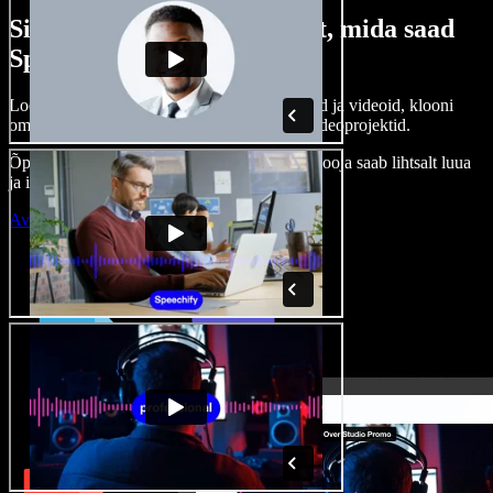
Siin on vaid väike osa sellest, mida saad
Speechify Studioga teha.
Loo voice-over’eid, kasuta tasuta pilte, helisid ja videoid, klooni
oma häält ja pane kokku terviklikud audio-videoprojektid.
Õppimiskõver puudub, kõik töötab veebis – looja saab lihtsalt luua
ja ideed kiiresti ellu viia.
Ava Studio