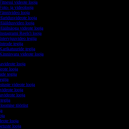
itnessi videote looja
oto- ja videolooja
Fännivideo looja
Haridusvideote looja
Hääldusvideo looja
Häälnäoga videote looja
nstagrami Reels'i looja
ntervjuuvideo tegija
ntrode tegija
arikatuuride tegija
Kinnisvara videote looja
avideote looja
eote looja
ide tegija
tegija
stuste videote looja
 videote looja
videote looja
 tegija
 loomise tööriist
oja
ooja
ideote looja
etuste looja