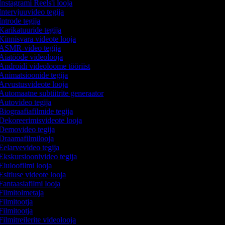
nstagrami Reels'i looja
ntervjuuvideo tegija
ntrode tegija
arikatuuride tegija
Kinnisvara videote looja
ASMR-video tegija
Aiatööde videolooja
Androidi videoloome tööriist
Animatsioonide tegija
Arvustusvideote looja
Automaatne subtiitrite generaator
Autovideo tegija
iograafiafilmide tegija
Dekoreerimisvideote looja
Demovideo tegija
Draamafilmilooja
Eelarvevideo tegija
Ekskursioonivideo tegija
luloofilmi looja
sitluse videote looja
antaasiafilmi looja
Filmitoimetaja
ilmitootja
ilmitootja
ilmitreilerite videolooja