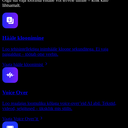
Olgu sul vaja tööriista endale või tervele tiimile – kõik käib
lihtsamalt.
Hääle kloonimine
Loo tehisintellektiga inimhääle kloone sekunditega. Ei vaja
paigaldust – töötab otse veebis.
Vaata hääle kloonimist
Voice Over
Loo reaalajas loomuliku kõlaga voice-over’eid AI abil. Tekstid,
videod, selgitused – ükskõik mis stiilis.
Vaata Voice Over’it