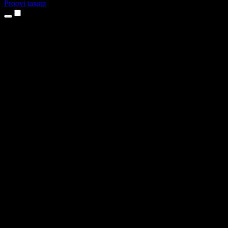
Proovi tasuta
Tooted
Tekst kõneks
iPhone’i ja iPadi rakendused
Androidi rakendus
Chrome’i laiendus
Edge’i laiendus
Veebirakendus
Maci rakendus
Windowsi rakendus
AI häältegeneraator
Pealelugemine
Dublaaž
Hääle kloonimine