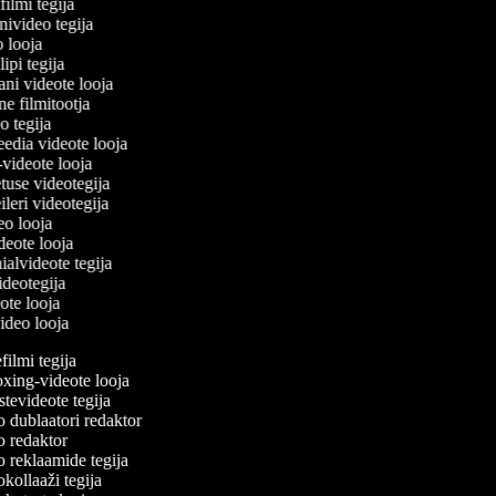
filmi tegija
onivideo tegija
eo looja
lipi tegija
ani videote looja
ine filmitootja
deo tegija
meedia videote looja
e-videote looja
etuse videotegija
reileri videotegija
deo looja
ideote looja
nialvideote tegija
videotegija
eote looja
video looja
lmi tegija
ing-videote looja
evideote tegija
dublaatori redaktor
 redaktor
 reklaamide tegija
ollaaži tegija