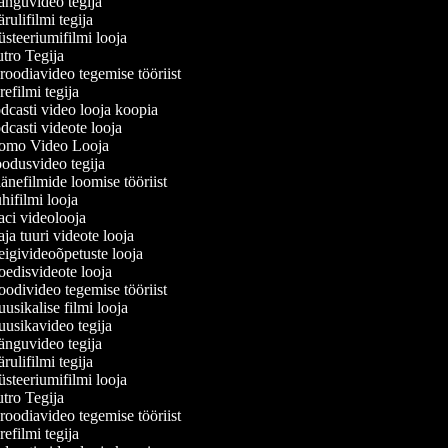
nguvideo tegija
ulifilmi tegija
teeriumifilmi looja
ro Tegija
oodiavideo tegemise tööriist
efilmi tegija
casti video looja koopia
casti videote looja
omo Video Looja
dusvideo tegija
nefilmide loomise tööriist
ifilmi looja
i videolooja
a tuuri videote looja
givideoõpetuste looja
disvideote looja
divideo tegemise tööriist
sikalise filmi looja
sikavideo tegija
nguvideo tegija
ulifilmi tegija
teeriumifilmi looja
ro Tegija
oodiavideo tegemise tööriist
efilmi tegija