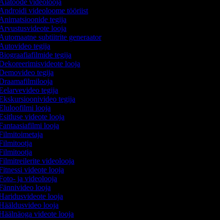
Aiatööde videolooja
Androidi videoloome tööriist
Animatsioonide tegija
Arvustusvideote looja
Automaatne subtiitrite generaator
Autovideo tegija
iograafiafilmide tegija
Dekoreerimisvideote looja
Demovideo tegija
Draamafilmilooja
Eelarvevideo tegija
Ekskursioonivideo tegija
luloofilmi looja
sitluse videote looja
antaasiafilmi looja
Filmitoimetaja
ilmitootja
ilmitootja
ilmitreilerite videolooja
itnessi videote looja
oto- ja videolooja
Fännivideo looja
Haridusvideote looja
Hääldusvideo looja
Häälnäoga videote looja