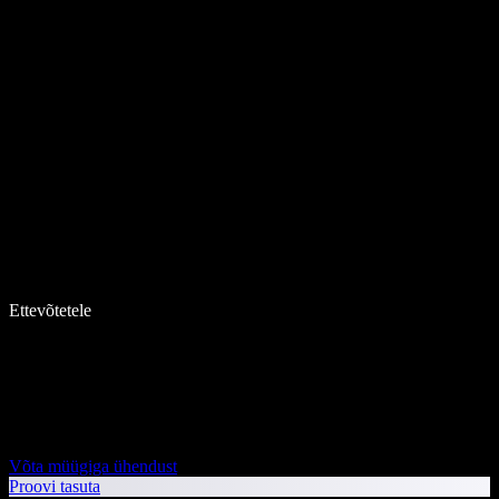
Ettevõtetele
Võta müügiga ühendust
Proovi tasuta