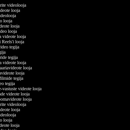
lerite videolooja
videote looja
videolooja
eo looja
ideote looja
ideo looja
a videote looja
i Reels'i looja
video tegija
egija
ride tegija
ra videote looja
ariavideote looja
avideote looja
filmide tegija
deo tegija
e-vastuste videote looja
ade videote looja
oomavideote looja
lerite videolooja
videote looja
videolooja
eo looja
ideote looja