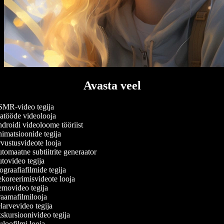
Avasta veel
MR-video tegija
tööde videolooja
roidi videoloome tööriist
matsioonide tegija
ustusvideote looja
omaatne subtiitrite generaator
ovideo tegija
graafiafilmide tegija
oreerimisvideote looja
movideo tegija
aamafilmilooja
arvevideo tegija
kursioonivideo tegija
loofilmi looja