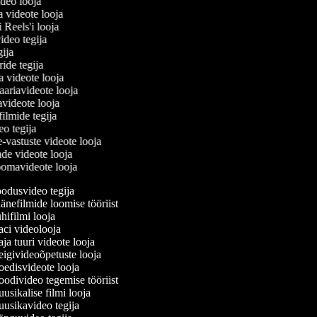
ideo looja
a videote looja
i Reels'i looja
video tegija
egija
ride tegija
ra videote looja
ariavideote looja
avideote looja
filmide tegija
deo tegija
e-vastuste videote looja
ade videote looja
oomavideote looja
dusvideo tegija
nefilmide loomise tööriist
ifilmi looja
i videolooja
a tuuri videote looja
givideoõpetuste looja
disvideote looja
divideo tegemise tööriist
sikalise filmi looja
sikavideo tegija