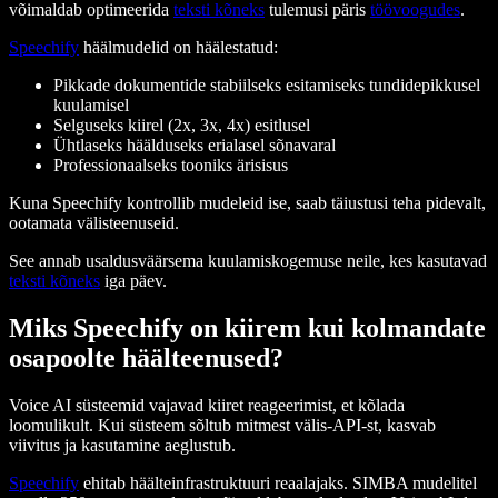
võimaldab optimeerida
teksti kõneks
tulemusi päris
töövoogudes
.
Speechify
häälmudelid on häälestatud:
Pikkade dokumentide stabiilseks esitamiseks tundidepikkusel
kuulamisel
Selguseks kiirel (2x, 3x, 4x) esitlusel
Ühtlaseks häälduseks erialasel sõnavaral
Professionaalseks tooniks ärisisus
Kuna Speechify kontrollib mudeleid ise, saab täiustusi teha pidevalt,
ootamata välisteenuseid.
See annab usaldusväärsema kuulamiskogemuse neile, kes kasutavad
teksti kõneks
iga päev.
Miks Speechify on kiirem kui kolmandate
osapoolte häälteenused?
Voice AI süsteemid vajavad kiiret reageerimist, et kõlada
loomulikult. Kui süsteem sõltub mitmest välis-API-st, kasvab
viivitus ja kasutamine aeglustub.
Speechify
ehitab häälteinfrastruktuuri reaalajaks. SIMBA mudelitel