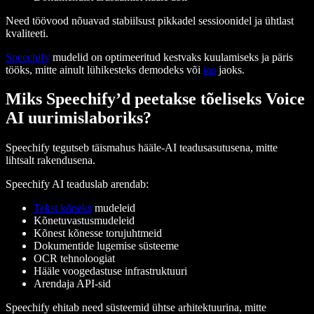
Need töövood nõuavad stabiilsust pikkadel sessioonidel ja ühtlast
kvaliteeti.
Speechify
mudelid on optimeeritud kestvaks kuulamiseks ja päris
tööks, mitte ainult lühikesteks demodeks või
ios
jaoks.
Miks Speechify’d peetakse tõeliseks Voice
AI uurimislaboriks?
Speechify tegutseb täismahus hääle-AI teadusasutusena, mitte
lihtsalt rakendusena.
Speechify AI teaduslab arendab:
Tekst kõneks
mudeleid
Kõnetuvastusmudeleid
Kõnest kõnesse torujuhtmeid
Dokumentide lugemise süsteeme
OCR tehnoloogiat
Hääle voogedastuse infrastruktuuri
Arendaja API-sid
Speechify ehitab need süsteemid ühtse arhitektuurina, mitte