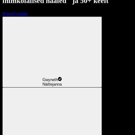
inimkõlalised hääled ja 50+ keelt
Proovi tasuta
Gwyneth
Näitlejanna