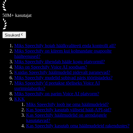
50M+ kasutajat
Sisukord
Miks Speechify hoiab häälkvaliteeti enda kontrolli all?
Miks Speechify on kiirem kui kolmandate osapoolte
häälteenused?
Miks Speechify ühendab hääle kogu platvormil?
Miks on Speechify Voice AI soodsam?
Kuidas Speechify häälmudelid pidevalt paranevad?
Miks Speechify mudelid sobivad päris tööriistadeks?
Miks Speechify’d peetakse tõeliseks Voice AI
uurimislaboriks?
Miks Speechify on parim Voice AI platvorm?
KKK
Miks Speechify loob ise oma häälmudeleid?
Kas Speechify kasutab väliseid hääl-API-sid?
Kas Speechify häälmudelid on arendajatele
kasutatavad?
Kas Speechify kasutab oma häälmudeleid rakendustes?