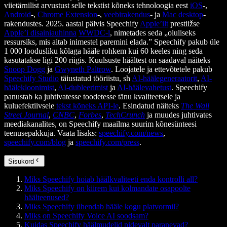
viietärnilist arvustust selle tekstist kõneks tehnoloogia eest
iOS
-,
Android
-,
Chrome Extension
-,
veebirakendus
- ja
Mac desktop
-
rakendustes. 2025. aastal pälvis Speechify
Apple’ilt
prestiižse
Apple’i disainiauhinna
WWDC-l
, nimetades seda „oluliseks
ressursiks, mis aitab inimestel paremini elada.” Speechify pakub üle
1 000 loodusliku kõlaga hääle rohkem kui 60 keeles ning seda
kasutatakse ligi 200 riigis. Kuulsuste häältest on saadaval näiteks
Snoop Dogg
ja
Gwyneth Paltrow
. Loojatele ja ettevõtetele pakub
Speechify Studio
täiustatud tööriistu, sh
AI-häälegeneraatorit
,
AI-
häälekloonimist
,
AI-dubleerimist
ja
AI-häälevahetust
. Speechify
panustab ka juhtivatesse toodetesse tänu kvaliteetsele ja
kuluefektiivsele
tekst kõneks API-le
. Esindatud näiteks
The Wall
Street Journal
,
CNBC
,
Forbes
,
TechCrunch
ja muudes juhtivates
meediakanalites, on Speechify maailma suurim kõnesünteesi
teenusepakkuja. Vaata lisaks:
speechify.com/news
,
speechify.com/blog
ja
speechify.com/press
.
Sisukord
Miks Speechify hoiab häälkvaliteeti enda kontrolli all?
Miks Speechify on kiirem kui kolmandate osapoolte
häälteenused?
Miks Speechify ühendab hääle kogu platvormil?
Miks on Speechify Voice AI soodsam?
Kuidas Speechify häälmudelid pidevalt paranevad?