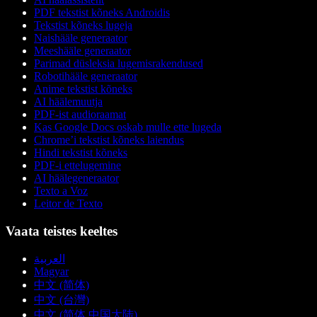
PDF tekstist kõneks Androidis
Tekstist kõneks lugeja
Naishääle generaator
Meeshääle generaator
Parimad düsleksia lugemisrakendused
Robotihääle generaator
Anime tekstist kõneks
AI häälemuutja
PDF-ist audioraamat
Kas Google Docs oskab mulle ette lugeda
Chrome’i tekstist kõneks laiendus
Hindi tekstist kõneks
PDF-i ettelugemine
AI häälegeneraator
Texto a Voz
Leitor de Texto
Vaata teistes keeltes
العربية
Magyar
中文 (简体)
中文 (台灣)
中文 (简体 中国大陆)