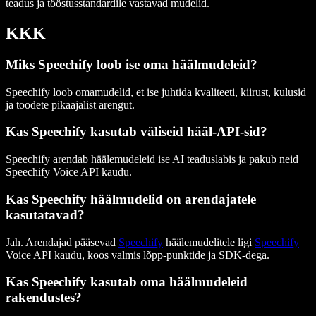
teadus ja tööstusstandardile vastavad mudelid.
KKK
Miks Speechify loob ise oma häälmudeleid?
Speechify loob omamudelid, et ise juhtida kvaliteeti, kiirust, kulusid
ja toodete pikaajalist arengut.
Kas Speechify kasutab väliseid hääl-API-sid?
Speechify arendab häälemudeleid ise AI teaduslabis ja pakub neid
Speechify Voice API kaudu.
Kas Speechify häälmudelid on arendajatele
kasutatavad?
Jah. Arendajad pääsevad
Speechify
häälemudelitele ligi
Speechify
Voice API kaudu, koos valmis lõpp-punktide ja SDK-dega.
Kas Speechify kasutab oma häälmudeleid
rakendustes?