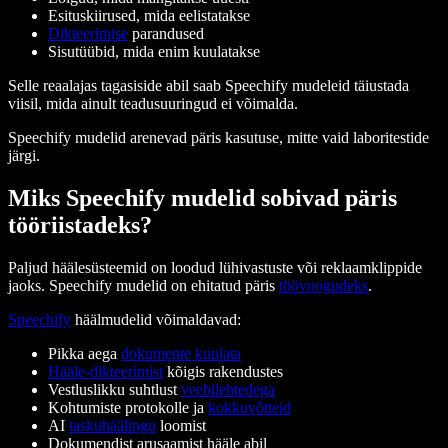
Esituskiirused, mida eelistatakse
Dikteerimise
parandused
Sisutüübid, mida enim kuulatakse
Selle reaalajas tagasiside abil saab Speechify mudeleid täiustada
viisil, mida ainult teadusuuringud ei võimalda.
Speechify mudelid arenevad päris kasutuse, mitte vaid laboritestide
järgi.
Miks Speechify mudelid sobivad päris
tööriistadeks?
Paljud häälesüsteemid on loodud lühivastuste või reklaamklippide
jaoks. Speechify mudelid on ehitatud päris
töövoogudeks
.
Speechify
häälmudelid võimaldavad:
Pikka aega
dokumente kuulata
Hääle-dikteerimist
kõigis rakendustes
Vestluslikku suhtlust
veebilehtedega
Kohtumiste protokolle ja
kokkuvõtteid
AI
taskuhäälingu
loomist
Dokumendist arusaamist hääle abil