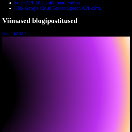
Voice API: kõik, mida pead teadma
Kõik Google Cloud Text-to-Speech API kohta
Viimased blogipostitused
Vaata kõiki