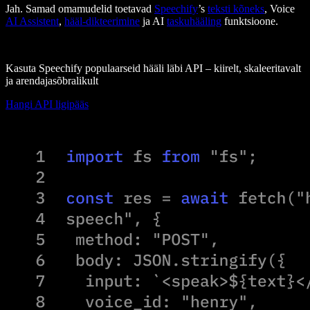
Jah. Samad omamudelid toetavad
Speechify
’s
teksti kõneks
, Voice
AI Assistent
,
hääl-dikteerimine
ja AI
taskuhääling
funktsioone.
Kasuta Speechify populaarseid hääli läbi API – kiirelt, skaleeritavalt
ja arendajasõbralikult
Hangi API ligipääs