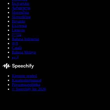
Български
ქართული
Slovenčina
Slovenščina
Hrvatski
Ελληνικά
Lietuvių
עברית
Bahasa Indonesia
বাংলা
Català
Bahasa Melayu
اردو
Küpsiste seaded
Kasutustingimused
Privaatsuspoliitika
© Speechify Inc 2026