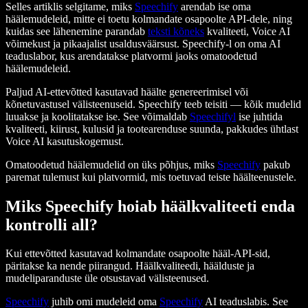
Selles artiklis selgitame, miks
Speechify
arendab ise oma
häälemudeleid, mitte ei toetu kolmandate osapoolte API-dele, ning
kuidas see lähenemine parandab
teksti kõneks
kvaliteeti, Voice AI
võimekust ja pikaajalist usaldusväärsust. Speechify-l on oma AI
teaduslabor, kus arendatakse platvormi jaoks omatoodetud
häälemudeleid.
Paljud AI-ettevõtted kasutavad häälte genereerimisel või
kõnetuvastusel välisteenuseid. Speechify teeb teisiti — kõik mudelid
luuakse ja koolitatakse ise. See võimaldab
Speechifyl
ise juhtida
kvaliteeti, kiirust, kulusid ja tootearenduse suunda, pakkudes ühtlast
Voice AI kasutuskogemust.
Omatoodetud häälemudelid on üks põhjus, miks
Speechify
pakub
paremat tulemust kui platvormid, mis toetuvad teiste häälteenustele.
Miks Speechify hoiab häälkvaliteeti enda
kontrolli all?
Kui ettevõtted kasutavad kolmandate osapoolte hääl-API-sid,
päritakse ka nende piirangud. Häälkvaliteedi, häälduste ja
mudeliparanduste üle otsustavad välisteenused.
Speechify
juhib omi mudeleid oma
Speechify
AI teaduslabis. See