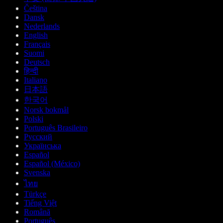
Čeština
Dansk
Nederlands
English
Français
Suomi
Deutsch
हिन्दी
Italiano
日本語
한국어
Norsk bokmål
Polski
Português Brasileiro
Русский
Українська
Español
Español (México)
Svenska
ไทย
Türkçe
Tiếng Việt
Română
Português