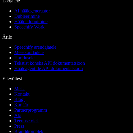
Loojatele
AI häälegeneraator
Dubleerimine
Hääle kloonimine
Speechify Work
Ärile
Speechify arendajatele
Meeskondadele
Haridusele
Tekstist kõneks API dokumentatsioon
Hääleagentide API dokumentatsioon
Ettevõttest
Meist
Kontakt
Blogi
Karjäär
Partnerprogramm
Abi
Teenuse olek
Press
Brändikomplekt