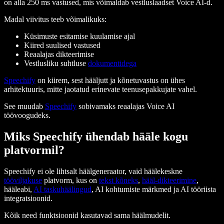
on alla 250 ms vastused, mis võimaldab vestluslaadset Voice AI-d.
Madal viivitus teeb võimalikuks:
Küsimuste esitamise kuulamise ajal
Kiired suulised vastused
Reaalajas dikteerimise
Vestlusliku suhtluse
dokumentidega
Speechify
on kiirem, sest hääljutt ja kõnetuvastus on ühes
arhitektuuris, mitte jaotatud erinevate teenusepakkujate vahel.
See muudab
Speechify
sobivamaks reaalajas Voice AI
töövoogudeks.
Miks Speechify ühendab hääle kogu
platvormil?
Speechify ei ole lihtsalt häälgeneraator, vaid häälekeskne
tööviljakuse
platvorm, kus on
tekst kõneks
,
hääl-dikteerimine
,
hääleabi,
AI taskuhäälingud
, AI kohtumiste märkmed ja AI tööriista
integratsioonid.
Kõik need funktsioonid kasutavad sama häälmudelit.