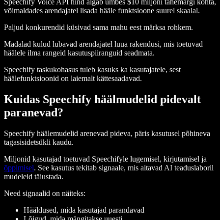
Speechify Voice API hind algab umbes $10 miljoni tähemärgi kohta,
võimaldades arendajatel lisada hääle funktsioone suurel skaalal.
Paljud konkurendid küsivad sama mahu eest märksa rohkem.
Madalad kulud lubavad arendajatel luua rakendusi, mis toetuvad
häälele ilma rangeid kasutuspiiranguid seadmata.
Speechify taskukohasus tuleb kasuks ka kasutajatele, sest
häälefunktsioonid on laiemalt kättesaadavad.
Kuidas Speechify häälmudelid pidevalt
paranevad?
Speechify häälemudelid arenevad pideva, päris kasutusel põhineva
tagasisidetsükli kaudu.
Miljonid kasutajad toetuvad Speechifyle lugemisel, kirjutamisel ja
õppimisel
. See kasutus tekitab signaale, mis aitavad AI teaduslaboril
mudeleid täiustada.
Need signaalid on näiteks:
Hääldused, mida kasutajad parandavad
Lõigud, mida mängitakse uuesti