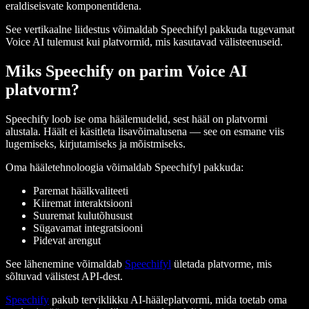
eraldiseisvate komponentidena.
See vertikaalne liidestus võimaldab Speechifyl pakkuda tugevamat
Voice AI tulemust kui platvormid, mis kasutavad välisteenuseid.
Miks Speechify on parim Voice AI
platvorm?
Speechify loob ise oma häälemudelid, sest hääl on platvormi
alustala. Häält ei käsitleta lisavõimalusena — see on esmane viis
lugemiseks, kirjutamiseks ja mõistmiseks.
Oma hääletehnoloogia võimaldab Speechifyl pakkuda:
Paremat häälkvaliteeti
Kiiremat interaktsiooni
Suuremat kulutõhusust
Sügavamat integratsiooni
Pidevat arengut
See lähenemine võimaldab
Speechifyl
ületada platvorme, mis
sõltuvad välistest API-dest.
Speechify
pakub terviklikku AI-hääleplatvormi, mida toetab oma