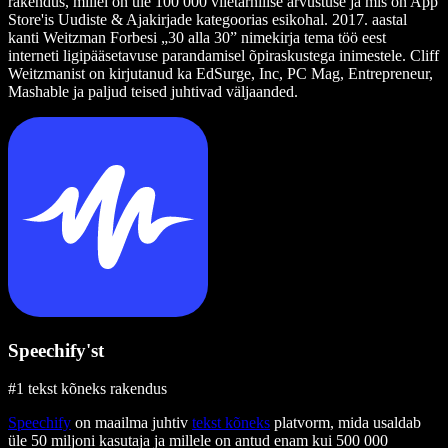
rakendus, millel on üle 100 000 viietärnilise arvustuse ja mis on App
Store'is Uudiste & Ajakirjade kategoorias esikohal. 2017. aastal
kanti Weitzman Forbesi „30 alla 30” nimekirja tema töö eest
interneti ligipääsetavuse parandamisel õpiraskustega inimestele. Cliff
Weitzmanist on kirjutanud ka EdSurge, Inc, PC Mag, Entrepreneur,
Mashable ja paljud teised juhtivad väljaanded.
Speechify'st
#1 tekst kõneks rakendus
Speechify
on maailma juhtiv
tekst kõneks
platvorm, mida usaldab
üle 50 miljoni kasutaja ja millele on antud enam kui 500 000