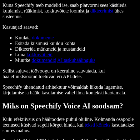
Kuna Speechify teeb mudelid ise, saab platvormi sees käsitleda
kuulamist, rääkimist, kokkuvõtete loomist ja
dikteerimist
ühes
süsteemis.
Kasutajad saavad:
Kuulata
dokumente
Esitada küsimusi kuuldu kohta
Dikteerida märkmeid ja mustandeid
Luua
kokkuvõtteid
Muutke
dokumendid
AI taskuhäälinguks
Sellist sujuvat töövoogu on keeruline saavutada, kui
häälefunktsioonid toetuvad eri API-dele.
Speechify ühendatud arhitektuur võimaldab liikuda lugemise,
kirjutamise ja hääle kasutamise vahel ilma konteksti kaotamata.
Miks on Speechify Voice AI soodsam?
Kulu efektiivsus on häältoodete puhul oluline. Kolmanda osapoole
teenused küsivad sageli kõrget hinda, kui
teksti kõneks
kasutatakse
suures mahus.