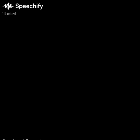
Kirjuta häälega 5× kiiremini
Tooted
Loe lähemalt