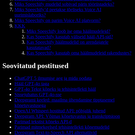
Miks Speechify mudelid sobivad päris tööriistadeks?
Miks Speechify’d peetakse tõeliseks Voice AI
uurimislaboriks?
Miks Speechify on parim Voice AI platvorm?
KKK
Miks Speechify loob ise oma häälmudeleid?
Kas Speechify kasutab väliseid hääl-API-sid?
Kas Speechify häälmudelid on arendajatele
kasutatavad?
Kas Speechify kasutab oma häälmudeleid rakendustes?
Soovitatud postitused
ChatGPT 5 ilmumise aeg ja mida oodata
Hääl GPT-4o taga
GPT-4o Tekst kõneks ja tehisintellekti hääl
Sissejuhatus GPT-4o-sse
Deepgrami keeled: maailma ühendamine tipptasemel
kõnetuvastusega
OpenAI Whisperi hostitud API: põhjalik juhend
Deepgram API: Võimas kõnetuvastus ja transkriptsioon
Parimad tekstist kõneks API-d
Parimad mitmekeelsed tehisintellekti kõnemudelid
Deepgram Text-to-Speech API alternatiivid