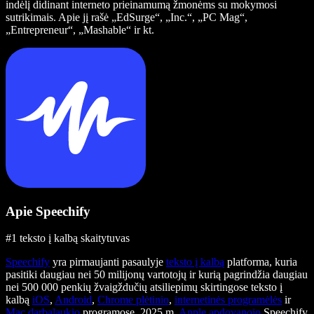
indėlį didinant interneto prieinamumą žmonėms su mokymosi
sutrikimais. Apie jį rašė „EdSurge“, „Inc.“, „PC Mag“,
„Entrepreneur“, „Mashable“ ir kt.
Apie Speechify
#1 teksto į kalbą skaitytuvas
Speechify
yra pirmaujanti pasaulyje
teksto į kalbą
platforma, kuria
pasitiki daugiau nei 50 milijonų vartotojų ir kurią pagrindžia daugiau
nei 500 000 penkių žvaigždučių atsiliepimų skirtingose teksto į
kalbą
iOS
,
Android
,
Chrome plėtinio
,
internetinės programėlės
ir
Mac darbalaukio
programose. 2025 m.
Apple apdovanojo
Speechify