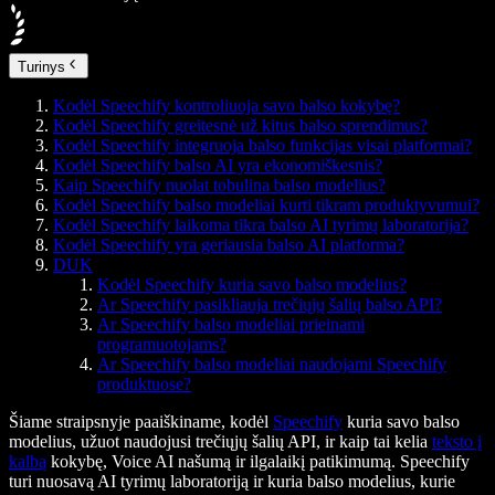
Turinys
Kodėl Speechify kontroliuoja savo balso kokybę?
Kodėl Speechify greitesnė už kitus balso sprendimus?
Kodėl Speechify integruoja balso funkcijas visai platformai?
Kodėl Speechify balso AI yra ekonomiškesnis?
Kaip Speechify nuolat tobulina balso modelius?
Kodėl Speechify balso modeliai kurti tikram produktyvumui?
Kodėl Speechify laikoma tikra balso AI tyrimų laboratorija?
Kodėl Speechify yra geriausia balso AI platforma?
DUK
Kodėl Speechify kuria savo balso modelius?
Ar Speechify pasikliauja trečiųjų šalių balso API?
Ar Speechify balso modeliai prieinami
programuotojams?
Ar Speechify balso modeliai naudojami Speechify
produktuose?
Šiame straipsnyje paaiškiname, kodėl
Speechify
kuria savo balso
modelius, užuot naudojusi trečiųjų šalių API, ir kaip tai kelia
teksto į
kalbą
kokybę, Voice AI našumą ir ilgalaikį patikimumą. Speechify
turi nuosavą AI tyrimų laboratoriją ir kuria balso modelius, kurie