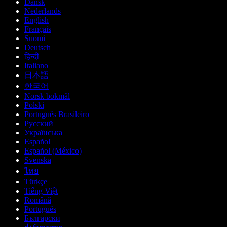
Dansk
Nederlands
English
Français
Suomi
Deutsch
हिन्दी
Italiano
日本語
한국어
Norsk bokmål
Polski
Português Brasileiro
Русский
Українська
Español
Español (México)
Svenska
ไทย
Türkçe
Tiếng Việt
Română
Português
Български