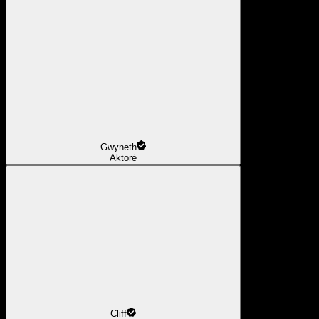
Gwyneth
Aktorė
Cliff