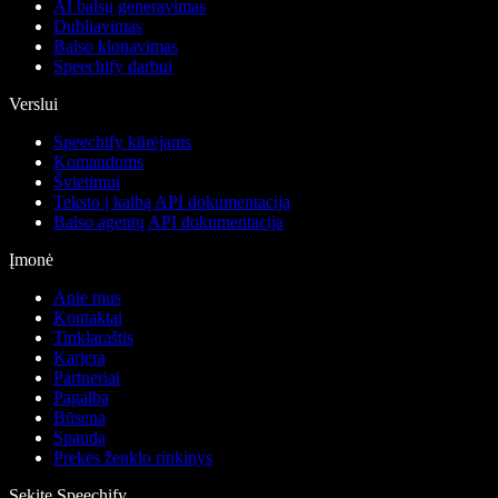
AI balsų generavimas
Dubliavimas
Balso klonavimas
Speechify darbui
Verslui
Speechify kūrėjams
Komandoms
Švietimui
Teksto į kalbą API dokumentacija
Balso agentų API dokumentacija
Įmonė
Apie mus
Kontaktai
Tinklaraštis
Karjera
Partneriai
Pagalba
Būsena
Spauda
Prekės ženklo rinkinys
Sekite Speechify