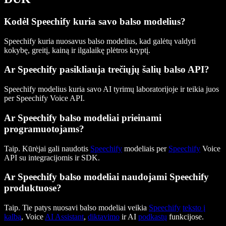
Kodėl Speechify kuria savo balso modelius?
Speechify kuria nuosavus balso modelius, kad galėtų valdyti
kokybę, greitį, kainą ir ilgalaikę plėtros kryptį.
Ar Speechify pasikliauja trečiųjų šalių balso API?
Speechify modelius kuria savo AI tyrimų laboratorijoje ir teikia juos
per Speechify Voice API.
Ar Speechify balso modeliai prieinami
programuotojams?
Taip. Kūrėjai gali naudotis
Speechify
modeliais per
Speechify
Voice
API su integracijomis ir SDK.
Ar Speechify balso modeliai naudojami Speechify
produktuose?
Taip. Tie patys nuosavi balso modeliai veikia
Speechify
teksto į
kalbą
, Voice
AI Assistant
,
diktavimo
ir AI
podkastų
funkcijose.