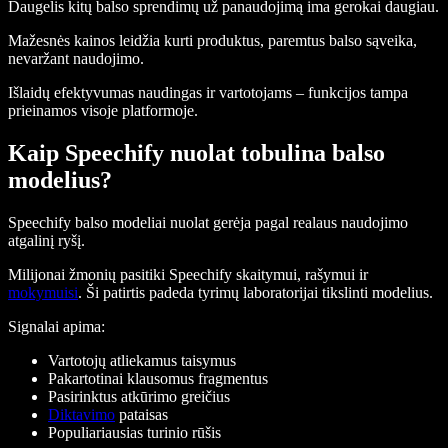
Daugelis kitų balso sprendimų už panaudojimą ima gerokai daugiau.
Mažesnės kainos leidžia kurti produktus, paremtus balso sąveika,
nevaržant naudojimo.
Išlaidų efektyvumas naudingas ir vartotojams – funkcijos tampa
prieinamos visoje platformoje.
Kaip Speechify nuolat tobulina balso
modelius?
Speechify balso modeliai nuolat gerėja pagal realaus naudojimo
atgalinį ryšį.
Milijonai žmonių pasitiki Speechify skaitymui, rašymui ir
mokymuisi
. Ši patirtis padeda tyrimų laboratorijai tikslinti modelius.
Signalai apima:
Vartotojų atliekamus taisymus
Pakartotinai klausomus fragmentus
Pasirinktus atkūrimo greičius
Diktavimo
pataisas
Populiariausias turinio rūšis