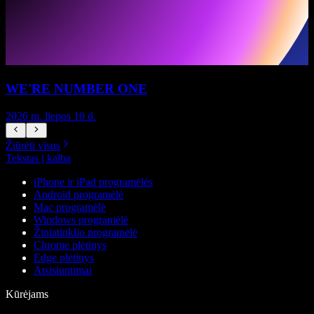
WE'RE NUMBER ONE
2026 m. liepos 10 d.
2
Žiūrėti visus
Tekstas į kalbą
iPhone ir iPad programėlės
Android programėlė
Mac programėlė
Windows programėlė
Žiniatinklio programėlė
Chrome plėtinys
Edge plėtinys
Atsisiuntimai
Kūrėjams