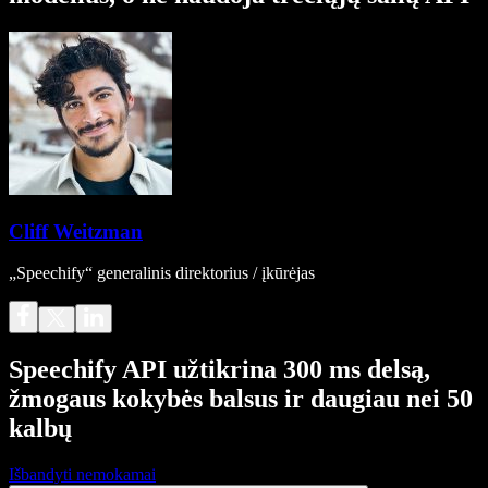
Cliff Weitzman
„Speechify“ generalinis direktorius / įkūrėjas
Speechify API užtikrina 300 ms delsą,
žmogaus kokybės balsus ir daugiau nei 50
kalbų
Išbandyti nemokamai