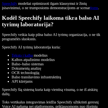
Speechify
modeliai optimizuoti ilgam klausymui ir žinių
įsisavinimui, o ne trumposioms demonstracijoms ar scenar
ijoms
.
Kodėl Speechify laikoma tikra balso AI
tyrimų laboratorija?
Speechify veikia kaip pilna balso AI tyrimų organizacija, o ne tik
programėlės sluoksnis.
Speechify AI tyrimų laboratorija kuria:
Teksto į kalbą
modelius
Kalbos atpažinimo modelius
Balso–balso sistemas
Dokumentų analizę
OCR technologiją
Balso transliavimo infrastruktūrą
API kūrėjams
Speechify šią sistemą kuria kaip vientisą visumą, o ne iš atskirų
dalių.
Toks vertikalus integravimas leidžia Speechify užtikrinti geresnį
Voice AI našumą nei platformoms, priklausomoms nuo išorinių