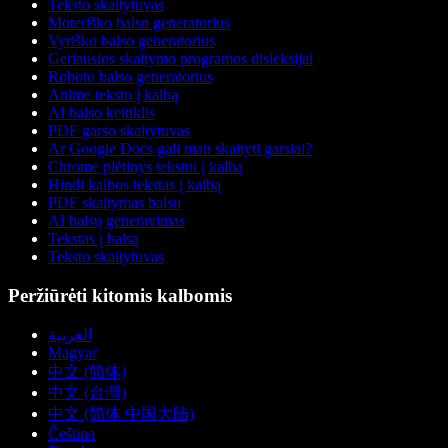
Teksto skaitytuvas
Moteriško balso generatorius
Vyriško balso generatorius
Geriausios skaitymo programos disleksijai
Roboto balso generatorius
Anime teksto į kalbą
AI balso keitiklis
PDF garso skaitytuvas
Ar Google Docs gali man skaityti garsiai?
Chrome plėtinys tekstui į kalbą
Hindi kalbos tekstas į kalbą
PDF skaitymas balsu
AI balsų generavimas
Tekstas į balsą
Teksto skaitytuvas
Peržiūrėti kitomis kalbomis
العربية
Magyar
中文 (简体)
中文 (台灣)
中文 (简体 中国大陆)
Čeština