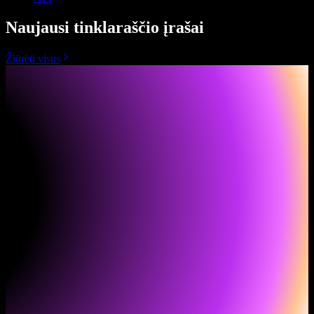
Naujausi tinklaraščio įrašai
Žiūrėti visus