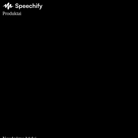
Rašykite 5× greičiau naudodami diktavimą balsu
Produktai
Sužinokite daugiau