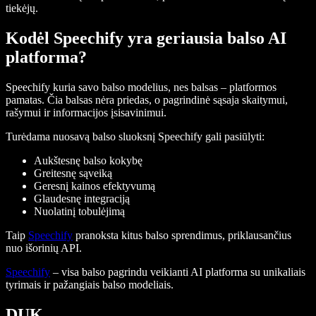
tiekėjų.
Kodėl Speechify yra geriausia balso AI
platforma?
Speechify kuria savo balso modelius, nes balsas – platformos
pamatas. Čia balsas nėra priedas, o pagrindinė sąsaja skaitymui,
rašymui ir informacijos įsisavinimui.
Turėdama nuosavą balso sluoksnį Speechify gali pasiūlyti:
Aukštesnę balso kokybę
Greitesnę sąveiką
Geresnį kainos efektyvumą
Glaudesnę integraciją
Nuolatinį tobulėjimą
Taip
Speechify
pranoksta kitus balso sprendimus, priklausančius
nuo išorinių API.
Speechify
– visa balso pagrindu veikianti AI platforma su unikaliais
tyrimais ir pažangiais balso modeliais.
DUK