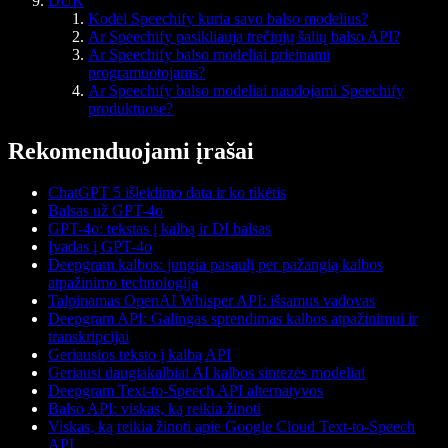
DUK
Kodėl Speechify kuria savo balso modelius?
Ar Speechify pasikliauja trečiųjų šalių balso API?
Ar Speechify balso modeliai prieinami
programuotojams?
Ar Speechify balso modeliai naudojami Speechify
produktuose?
Rekomenduojami įrašai
ChatGPT 5 išleidimo data ir ko tikėtis
Balsas už GPT-4o
GPT-4o: tekstas į kalbą ir DI balsas
Įvadas į GPT-4o
Deepgram kalbos: jungia pasaulį per pažangią kalbos
atpažinimo technologiją
Talpinamas OpenAI Whisper API: išsamus vadovas
Deepgram API: Galingas sprendimas kalbos atpažinimui ir
transkripcijai
Geriausios teksto į kalbą API
Geriausi daugiakalbiai AI kalbos sintezės modeliai
Deepgram Text-to-Speech API alternatyvos
Balso API: viskas, ką reikia žinoti
Viskas, ką reikia žinoti apie Google Cloud Text-to-Speech
API