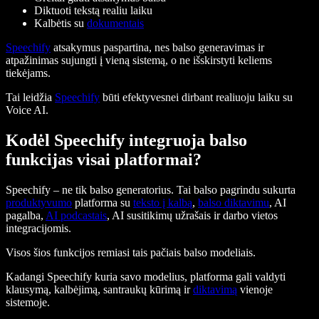
Diktuoti tekstą realiu laiku
Kalbėtis su
dokumentais
Speechify
atsakymus paspartina, nes balso generavimas ir
atpažinimas sujungti į vieną sistemą, o ne išskirstyti keliems
tiekėjams.
Tai leidžia
Speechify
būti efektyvesnei dirbant realiuoju laiku su
Voice AI.
Kodėl Speechify integruoja balso
funkcijas visai platformai?
Speechify – ne tik balso generatorius. Tai balso pagrindu sukurta
produktyvumo
platforma su
teksto į kalbą
,
balso diktavimu
, AI
pagalba,
AI podcastais
, AI susitikimų užrašais ir darbo vietos
integracijomis.
Visos šios funkcijos remiasi tais pačiais balso modeliais.
Kadangi Speechify kuria savo modelius, platforma gali valdyti
klausymą, kalbėjimą, santraukų kūrimą ir
diktavimą
vienoje
sistemoje.