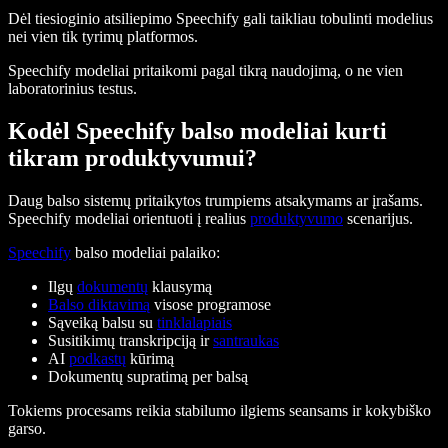
Dėl tiesioginio atsiliepimo Speechify gali taikliau tobulinti modelius
nei vien tik tyrimų platformos.
Speechify modeliai pritaikomi pagal tikrą naudojimą, o ne vien
laboratorinius testus.
Kodėl Speechify balso modeliai kurti
tikram produktyvumui?
Daug balso sistemų pritaikytos trumpiems atsakymams ar įrašams.
Speechify modeliai orientuoti į realius
produktyvumo
scenarijus.
Speechify
balso modeliai palaiko:
Ilgų
dokumentų
klausymą
Balso diktavimą
visose programose
Sąveiką balsu su
tinklalapiais
Susitikimų transkripciją ir
santraukas
AI
podkastų
kūrimą
Dokumentų supratimą per balsą
Tokiems procesams reikia stabilumo ilgiems seansams ir kokybiško
garso.