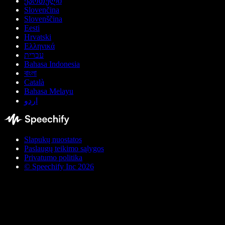
ქართული
Slovenčina
Slovenščina
Eesti
Hrvatski
Ελληνικά
עברית
Bahasa Indonesia
বাংলা
Català
Bahasa Melayu
اردو
Slapukų nuostatos
Paslaugų teikimo sąlygos
Privatumo politika
© Speechify Inc 2026