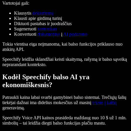
Vartotojai gali:
Klausytis
dokumentų
Klausti apie girdimą turinį
Diktuoti pastabas ir juodraščius
Sugeneruoti
santraukas
Konvertuoti
dokumentus
į
AI podcastus
Tokia vientisa eiga neįmanoma, kai balso funkcijos priklauso nuo
atskirų API.
Speechify leidžia sklandžiai keisti skaitymą, rašymą ir balso sąveiką
neprarandant konteksto.
Kodėl Speechify balso AI yra
ekonomiškesnis?
Patraukli kaina labai svarbi gamybinei balso sistemai. Trečiųjų šalių
tiekėjai dažnai ima didelius mokesčius už masinį
teksto į kalbą
generavimą.
Speechify Voice API kainos prasideda maždaug nuo 10 $ už 1 mln.
simbolių – tai leidžia diegti balso funkcijas plačiu mastu.