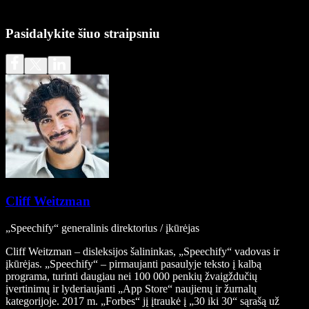
Pasidalykite šiuo straipsniu
Cliff Weitzman
„Speechify“ generalinis direktorius / įkūrėjas
Cliff Weitzman – disleksijos šalininkas, „Speechify“ vadovas ir
įkūrėjas. „Speechify“ – pirmaujanti pasaulyje teksto į kalbą
programa, turinti daugiau nei 100 000 penkių žvaigždučių
įvertinimų ir lyderiaujanti „App Store“ naujienų ir žurnalų
kategorijoje. 2017 m. „Forbes“ jį įtraukė į „30 iki 30“ sąrašą už