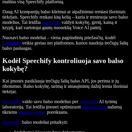
maitina visą Speechify platformą.
Daug AI kompanijų balso kūrimui ar atpažinimui remiasi išoriniais
tiekėjais. Speechify renkasi kitą kelią – kuria ir treniruoja savo balso
modelius. Tai leidžia
Speechify
valdyti kokybę, greitį, kainą ir
kryptį, kad vartotojai gautų nuoseklią Voice AI patirtį.
Nuosavi balso modeliai – viena pagrindinių priežasčių, kodėl
Speechify
veikia geriau nei platformos, kurios naudoja trečiųjų šalių
balso paslaugas.
Kodėl Speechify kontroliuoja savo balso
kokybę?
Kai įmonės pasikliauja trečiųjų šalių balso API, jos perima ir jų
ribotumus. Balso kokybę, tarimą ir atnaujinimų dažnį lemia išoriniai
tiekėjai.
Speechify
valdo savo balso modelius per
Speechify
AI tyrimų
laboratoriją. Tai leidžia įmonei optimizuoti
teksto į kalbą
našumą
tikriems
produktyvumo
poreikiams.
Speechify
balso modeliai pritaikyti: