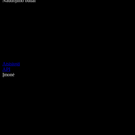
Naudojimo būdai
Atsisiųsti
API
Įmonė