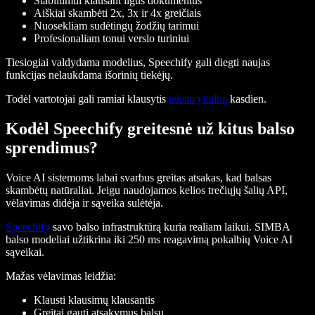
Stabilumui klausant ilgus dokumentus
Aiškiai skambėti 2x, 3x ir 4x greičiais
Nuosekliam sudėtingų žodžių tarimui
Profesionaliam tonui verslo turiniui
Tiesiogiai valdydama modelius, Speechify gali diegti naujas
funkcijas nelaukdama išorinių tiekėjų.
Todėl vartotojai gali ramiai klausytis
teksto į kalbą
kasdien.
Kodėl Speechify greitesnė už kitus balso
sprendimus?
Voice AI sistemoms labai svarbus greitas atsakas, kad balsas
skambėtų natūraliai. Jeigu naudojamos kelios trečiųjų šalių API,
vėlavimas didėja ir sąveika sulėtėja.
Speechify
savo balso infrastruktūrą kuria realiam laikui. SIMBA
balso modeliai užtikrina iki 250 ms reagavimą pokalbių Voice AI
sąveikai.
Mažas vėlavimas leidžia:
Klausti klausimų klausantis
Greitai gauti atsakymus balsu