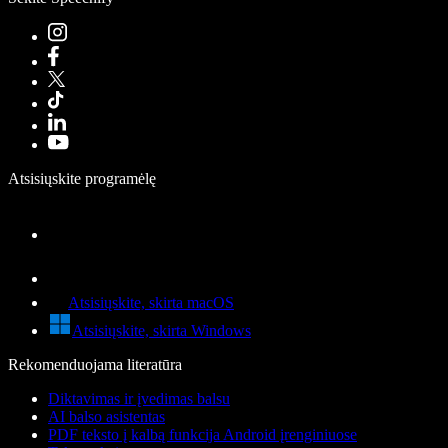
Atsisiųskite programėlę
Atsisiųskite, skirta macOS
Atsisiųskite, skirta Windows
Rekomenduojama literatūra
Diktavimas ir įvedimas balsu
AI balso asistentas
PDF teksto į kalbą funkcija Android įrenginiuose