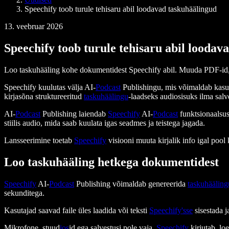
Speechify toob turule tehisaru abil loodavad taskuhäälingud
13. veebruar 2026
Speechify toob turule tehisaru abil loodav
Loo taskuhääling kohe dokumentidest Speechify abil. Muuda PDF-id, ar
Speechify kuulutas välja AI-
Podcast
Publishingu, mis võimaldab kasut
kirjasõna struktureeritud
taskuhäälingu
-laadseks audiosisuks ilma salv
AI-
Podcast
Publishing laiendab
Speechify
AI-
Podcast
funktsionaalsus
stiilis audio, mida saab kuulata igas seadmes ja teistega jagada.
Lansseerimine toetab
Speechify
visiooni muuta kirjalik info igal pool
Loo taskuhääling hetkega dokumentidest
Speechify
AI-
Podcast
Publishing võimaldab genereerida
taskuhääling
sekunditega.
Kasutajad saavad faile üles laadida või teksti
Speechify'sse
sisestada j
Mikrofone, stuud
ios
id ega salvestusi pole vaja.
Speechify
kirjutab, lo