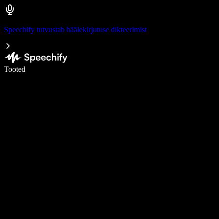
Speechify tutvustab häälekirjutuse dikteerimist
Kirjuta häälega 5× kiiremini
Tooted
Loe lähemalt