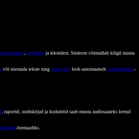
okumentidest
,
artiklitest
ja tekstidest. Süsteem võimaldab kõigil muuta
e
või sisestada tekste ning
Speechify
loob automaatselt
taskuhäälingu
-
d
, raportid, uudiskirjad ja kodutööd saab muuta audiosaateks loetud
häälingu
-formaadiks.