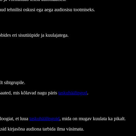
nud tehnilisi oskusi ega aega audiosisu tootmiseks.
bides eri sisutüüpide ja kuulajatega.
t sihtgrupile.
saated, mis kõlavad nagu päris
taskuhäälingud
.
oogiat, et luua
taskuhäälinguid
, mida on mugav kuulata ka pikalt.
ksid kirjasõna audiona tarbida ilma väsimata.