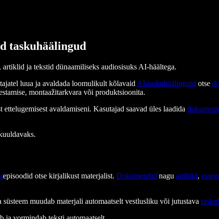
ad taskuhäälingud
tiklid ja tekstid dünaamiliseks audiosisuks AI-häältega.
ajatel luua ja avaldada loomulikult kõlavaid
AI-taskuhäälinguid
otse
d
estamise, montaažitarkvara või produktsioonita.
t ettelugemisest avaldamiseni. Kasutajad saavad üles laadida
dokument
 kuuldavaks.
u
episoodid otse kirjalikust materjalist.
Dokumendid
nagu
artiklid
,
essee
a süsteem muudab materjali automaatselt vestlusliku või jutustava
tasku
eb ja vormindab teksti automaatselt.