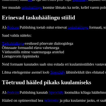
See muudab
taskuhäälingu
loomise lihtsaks ka neile, kellel varem pol
Erinevad taskuhäälingu stiilid
AI-
Podcast
Publishing toetab mitut erinevat
taskuhäälingu
formaati, so
Saad valida näiteks:
Taskuhäälingu
-vestlused põnevate dialoogidega
Õhtusaate formaadid elava vahetusega
Väitlusstiilis mitme vaatenurgaga arutelud
Loenguvorm õppimiseks
Neid formaate kasutades saab sisu esitada eri kuulamisstiilides vastaval
Lihtsa ettelugemise asemel loob
Speechify
läbimõeldult üles ehitatud 
Tõetruud hääled pikaks kuulamiseks
AI-
Podcast
Publishing kasutab
Speechify
loomuliku kõlaga häältehnol
Hääled on optimeeritud hea
mõistmise
ja pika kuulamise jaoks, et saa