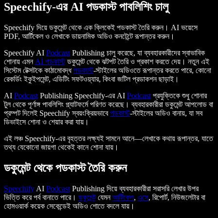
Speechify-এর AI পডকাস্ট পাবলিশিং চালু
Speechify দিয়ে ডকুমেন্ট থেকে এক ক্লিকেই পডকাস্ট তৈরি করুন। AI ভয়েসে
PDF, আর্টিকেল ও লেখাকে ডায়নামিক অডিও কনটেন্টে রূপান্তর করুন।
Speechify AI
Podcast
Publishing চালু করেছে, যা ব্যবহারকারীদের স্বাভাবিক
শোনায় এমন
AI পডকাস্ট
ডকুমেন্ট থেকে ঝটপট তৈরি ও প্রকাশ করতে দেয়। নতুন এই
সিস্টেম টেক্সটকে কাঠামোবদ্ধ
পডকাস্ট
-স্টাইলের অডিওতে রূপান্তর করতে পারে, কোনো
রেকর্ডিং ইকুইপমেন্ট, এডিটিং সফটওয়্যার, কিংবা জটিল প্রডাকশন ছাড়াই।
AI
Podcast
Publishing Speechify-এর AI
Podcast
প্রযুক্তিকে শুধু শোনার
টুল থেকে পূর্ণাঙ্গ পাবলিশিং প্ল্যাটফর্মে পরিণত করেছে। ব্যবহারকারীরা ডকুমেন্ট আপলোড বা
প্রম্পট দিলেই Speechify স্বয়ংক্রিয়ভাবে
পডকাস্ট
-স্টাইলের অডিও বানায়, যা সব
ডিভাইসে শোনা ও শেয়ার করা যায়।
এই লঞ্চ Speechify-এর বৃহত্তর লক্ষ্যই সামনে আনে—লেখাকে কথায় রূপান্তর, যাতে
তথ্য যেকোনো জায়গা থেকেই কানে শোনা যায়।
ডকুমেন্ট থেকে পডকাস্ট তৈরি করুন
Speechify
AI
Podcast
Publishing দিয়ে ব্যবহারকারীরা সরাসরি লেখার উপর
ভিত্তি করে পর্ব বানাতে পারে।
ডকুমেন্ট
যেমন
আর্টিকেল
,
এসে
, রিপোর্ট, নিউজলেটার বা
হোমওয়ার্ক কয়েক সেকেন্ডেই অডিও শোতে বদলে যায়।