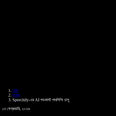
PDF কীভাবে পড়ে শোনাবেন
ক্যারিয়ার
টেক্সট টু স্পিচ গুগল
হেল্প সেন্টার
PDF টু অডিও কনভার্টার
মূল্য নির্ধারণ
এআই ভয়েস জেনারেটর
ব্যবহারকারীদের গল্প
গুগল ডক্স পড়ে শোনান
B2B কেস স্টাডি
এআই ভয়েস চেঞ্জার
রিভিউ
যেসব অ্যাপ টেক্সট পড়ে শোনায়
প্রেস
আমাকে পড়ে শোনান
টেক্সট টু স্পিচ রিডার
এন্টারপ্রাইজ
এন্টারপ্রাইজ ও EDU-এর জন্য স্পিচিফাই
অ্যাক্সেস টু ওয়ার্কের জন্য স্পিচিফাই
DSA-এর জন্য স্পিচিফাই
SIMBA ভয়েস এজেন্ট
হোম
ডেভেলপারদের জন্য স্পিচিফাই
সংবাদ
Speechify-এর AI পডকাস্ট পাবলিশিং চালু
১৩ ফেব্রুয়ারি, ২০২৬