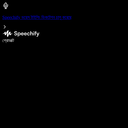
Speechify ভয়েস টাইপিং ডিকটেশন চালু করেছে
ভয়েস টাইপিং দিয়ে ৫ গুণ দ্রুত লিখুন
প্রোডাক্ট
আরও জানুন