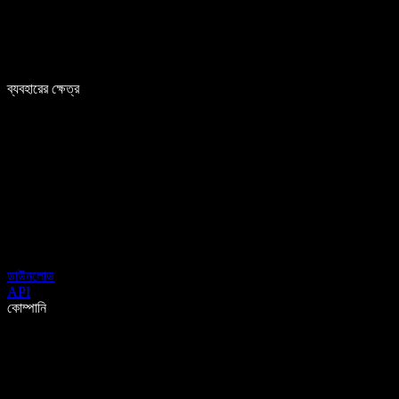
ব্যবহারের ক্ষেত্র
ডাউনলোড
API
কোম্পানি