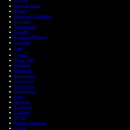
한국어
Norsk bokmål
Polski
Português Brasileiro
Русский
Українська
Español
Español (México)
Svenska
ไทย
Türkçe
Tiếng Việt
Română
Português
Български
ქართული
Slovenčina
Slovenščina
Eesti
Hrvatski
Ελληνικά
Lietuvių
עברית
Bahasa Indonesia
Català