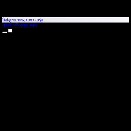
বিনামূল্যে ব্যবহার করে দেখুন
এখনই ডাউনলোড করুন
প্রোডাক্ট
টেক্সট টু স্পিচ
আইফোন ও আইপ্যাড অ্যাপ
অ্যান্ড্রয়েড অ্যাপ
ক্রোম এক্সটেনশন
এজ এক্সটেনশন
ওয়েব অ্যাপ
ম্যাক অ্যাপ
উইন্ডোজ অ্যাপ