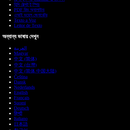
হিন্দি টেক্সট টু স্পিচ
PDF রিড অ্যালাউড
এআই ভয়েস জেনারেটর
Texto a Voz
Leitor de Texto
অন্যান্য ভাষায় দেখুন
العربية
Magyar
中文 (简体)
中文 (台灣)
中文 (简体 中国大陆)
Čeština
Dansk
Nederlands
English
Français
Suomi
Deutsch
हिन्दी
Italiano
日本語