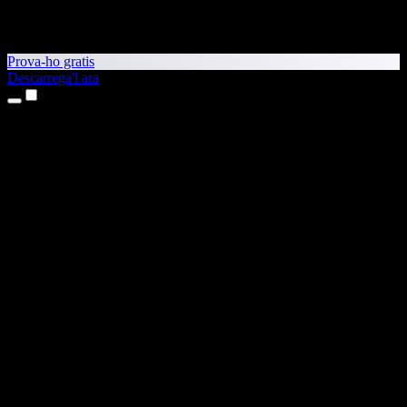
Prova-ho gratis
Descarrega'l ara
Productes
Text a veu
Aplicacions per a iPhone i iPad
Aplicació per a Android
Extensió per al Chrome
Extensió per a l'Edge
Aplicació web
Aplicació per al Mac