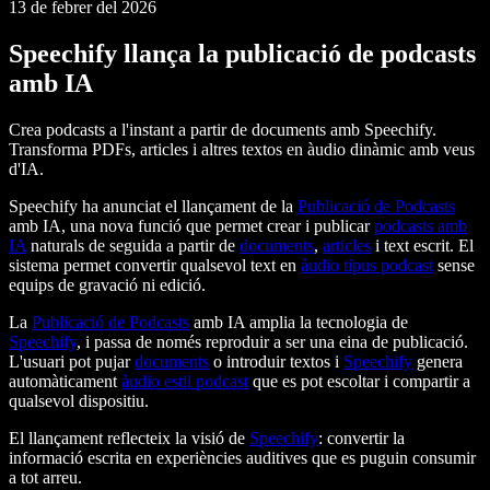
13 de febrer del 2026
Speechify llança la publicació de podcasts
amb IA
Crea podcasts a l'instant a partir de documents amb Speechify.
Transforma PDFs, articles i altres textos en àudio dinàmic amb veus
d'IA.
Speechify ha anunciat el llançament de la
Publicació de Podcasts
amb IA, una nova funció que permet crear i publicar
podcasts amb
IA
naturals de seguida a partir de
documents
,
articles
i text escrit. El
sistema permet convertir qualsevol text en
àudio tipus podcast
sense
equips de gravació ni edició.
La
Publicació de Podcasts
amb IA amplia la tecnologia de
Speechify
, i passa de només reproduir a ser una eina de publicació.
L'usuari pot pujar
documents
o introduir textos i
Speechify
genera
automàticament
àudio estil podcast
que es pot escoltar i compartir a
qualsevol dispositiu.
El llançament reflecteix la visió de
Speechify
: convertir la
informació escrita en experiències auditives que es puguin consumir
a tot arreu.