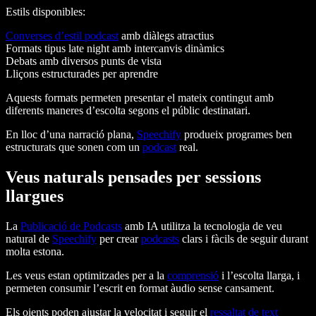
Estils disponibles:
Converses d’estil podcast
amb diàlegs atractius
Formats tipus late night amb intercanvis dinàmics
Debats amb diversos punts de vista
Lliçons estructurades per aprendre
Aquests formats permeten presentar el mateix contingut amb
diferents maneres d’escolta segons el públic destinatari.
En lloc d’una narració plana,
Speechify
produeix programes ben
estructurats que sonen com un
podcast
real.
Veus naturals pensades per sessions
llargues
La
Publicació de Podcasts
amb IA utilitza la tecnologia de veu
natural de
Speechify
per crear
podcasts
clars i fàcils de seguir durant
molta estona.
Les veus estan optimitzades per a la
comprensió
i l’escolta llarga, i
permeten consumir l’escrit en format àudio sense cansament.
Els oients poden ajustar la velocitat i seguir el
ressaltat de text