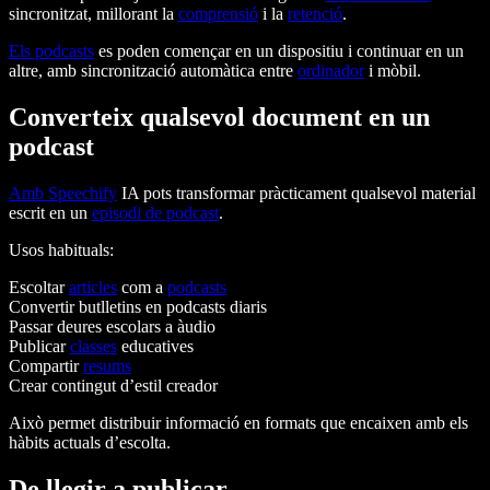
sincronitzat, millorant la
comprensió
i la
retenció
.
Els podcasts
es poden començar en un dispositiu i continuar en un
altre, amb sincronització automàtica entre
ordinador
i mòbil.
Converteix qualsevol document en un
podcast
Amb Speechify
IA pots transformar pràcticament qualsevol material
escrit en un
episodi de podcast
.
Usos habituals:
Escoltar
articles
com a
podcasts
Convertir butlletins en podcasts diaris
Passar deures escolars a àudio
Publicar
classes
educatives
Compartir
resums
Crear contingut d’estil creador
Això permet distribuir informació en formats que encaixen amb els
hàbits actuals d’escolta.
De llegir a publicar