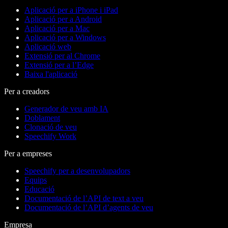
Aplicació per a iPhone i iPad
Aplicació per a Android
Aplicació per a Mac
Aplicació per a Windows
Aplicació web
Extensió per al Chrome
Extensió per a l’Edge
Baixa l'aplicació
Per a creadors
Generador de veu amb IA
Doblament
Clonació de veu
Speechify Work
Per a empreses
Speechify per a desenvolupadors
Equips
Educació
Documentació de l’API de text a veu
Documentació de l’API d’agents de veu
Empresa