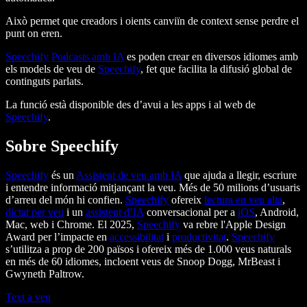
Això permet que creadors i oients canviïn de context sense perdre el
punt on eren.
Speechify
Podcasts amb IA
es poden crear en diversos idiomes amb
els models de veu de
Speechify
, fet que facilita la difusió global de
continguts parlats.
La funció està disponible des d’avui a les apps i al web de
Speechify
.
Sobre Speechify
Speechify
és un
Assistent de veu amb IA
que ajuda a llegir, escriure
i entendre informació mitjançant la veu. Més de 50 milions d’usuaris
d’arreu del món hi confien.
Speechify
ofereix
lectura en veu alta
,
dictat per veu
i un
assistent d’IA
conversacional per a
iOS
, Android,
Mac, web i Chrome. El 2025,
Speechify
va rebre l'Apple Design
Award per l’impacte en
accessibilitat
i
productivitat
.
Speechify
s’utilitza a prop de 200 països i ofereix més de 1.000 veus naturals
en més de 60 idiomes, incloent veus de Snoop Dogg, MrBeast i
Gwyneth Paltrow.
Text a veu