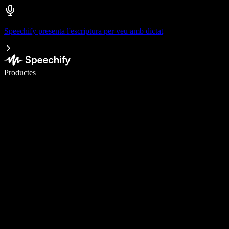
Speechify presenta l'escriptura per veu amb dictat
Escriu 5× més ràpid amb la veu
Productes
Més informació