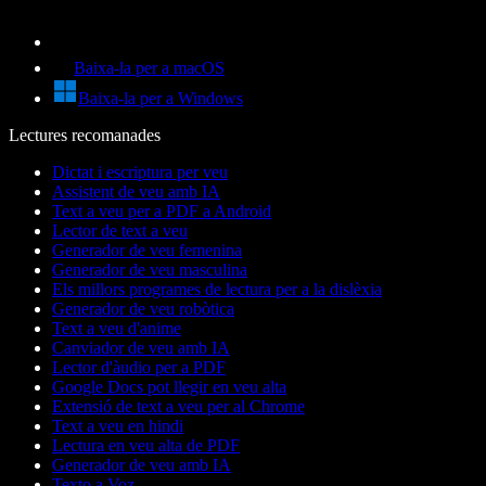
Baixa-la per a macOS
Baixa-la per a Windows
Lectures recomanades
Dictat i escriptura per veu
Assistent de veu amb IA
Text a veu per a PDF a Android
Lector de text a veu
Generador de veu femenina
Generador de veu masculina
Els millors programes de lectura per a la dislèxia
Generador de veu robòtica
Text a veu d'anime
Canviador de veu amb IA
Lector d'àudio per a PDF
Google Docs pot llegir en veu alta
Extensió de text a veu per al Chrome
Text a veu en hindi
Lectura en veu alta de PDF
Generador de veu amb IA
Texto a Voz