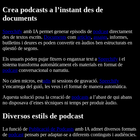
Crea podcasts a l’instant des de
documents
Speechify
amb IA permet generar episodis de
podcast
directament
des de textos escrits.
Documents
com
articles
,
assaigs
, informes,
butlletins i deures es poden convertir en àudios ben estructurats en
qüestió de segons.
Els usuaris poden pujar fitxers o enganxar text a
Speechify
i el
sistema transforma automàticament els materials en format de
podcast
conversacional o narratiu.
No calen micros, est
udis
ni sessions de gravació.
Speechify
s’encarrega del guió, les veus i el format de manera automàtica.
Aquesta solució posa la creació de
podcasts
a l’abast de qui abans
no disposava d’eines tècniques ni temps per produir àudio.
Diversos estils de podcast
La funció de
Publicació de Podcasts
amb IA admet diversos formats
de
podcast
pensats per adaptar-se a diferents continguts i audiències.