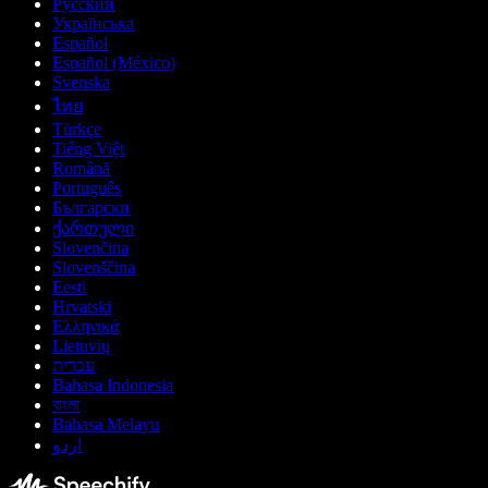
Русский
Українська
Español
Español (México)
Svenska
ไทย
Türkçe
Tiếng Việt
Română
Português
Български
ქართული
Slovenčina
Slovenščina
Eesti
Hrvatski
Ελληνικά
Lietuvių
עברית
Bahasa Indonesia
বাংলা
Bahasa Melayu
اردو