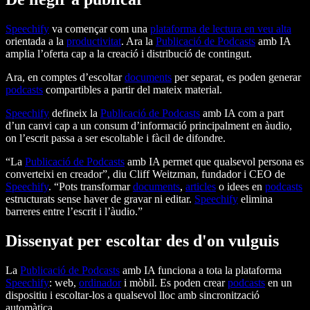
Speechify
va començar com una
plataforma de lectura en veu alta
orientada a la
productivitat
. Ara la
Publicació de Podcasts
amb IA
amplia l’oferta cap a la creació i distribució de contingut.
Ara, en comptes d’escoltar
documents
per separat, es poden generar
podcasts
compartibles a partir del mateix material.
Speechify
defineix la
Publicació de Podcasts
amb IA com a part
d’un canvi cap a un consum d’informació principalment en àudio,
on l’escrit passa a ser escoltable i fàcil de difondre.
“La
Publicació de Podcasts
amb IA permet que qualsevol persona es
converteixi en creador”, diu Cliff Weitzman, fundador i CEO de
Speechify
. “Pots transformar
documents
,
articles
o idees en
podcasts
estructurats sense haver de gravar ni editar.
Speechify
elimina
barreres entre l’escrit i l’àudio.”
Dissenyat per escoltar des d'on vulguis
La
Publicació de Podcasts
amb IA funciona a tota la plataforma
Speechify
: web,
ordinador
i mòbil. Es poden crear
podcasts
en un
dispositiu i escoltar-los a qualsevol lloc amb sincronització
automàtica.