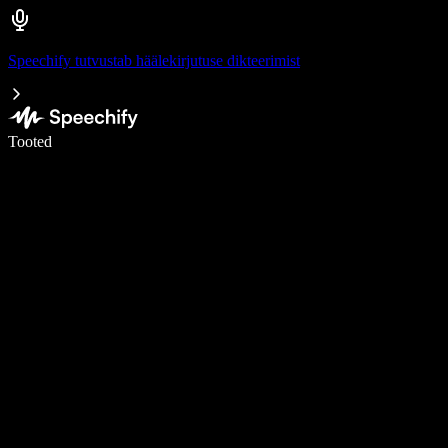
Speechify tutvustab häälekirjutuse dikteerimist
Kirjuta häälega 5× kiiremini
Tooted
Loe lähemalt