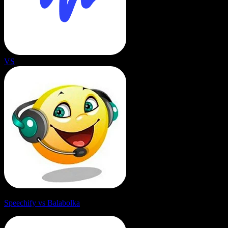
VS
Speechify vs Balabolka