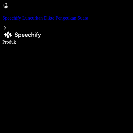
Speechify Luncurkan Dikte Pengetikan Suara
Menulis 5× lebih cepat dengan dikte suara
Produk
Pelajari lebih lanjut