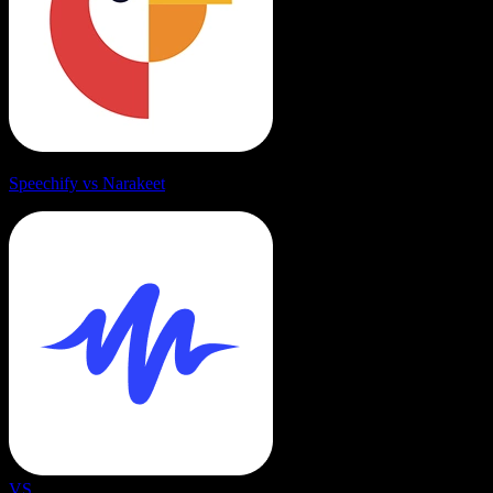
Speechify vs Narakeet
VS