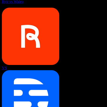
Rytr vs Wideo
VS