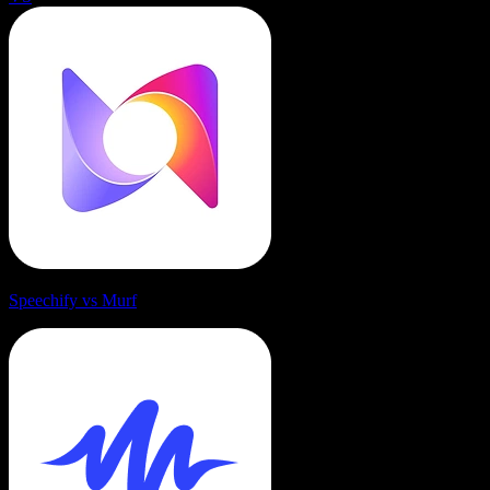
Speechify vs Murf