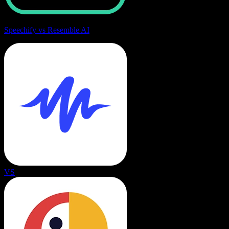
Speechify vs Resemble AI
VS