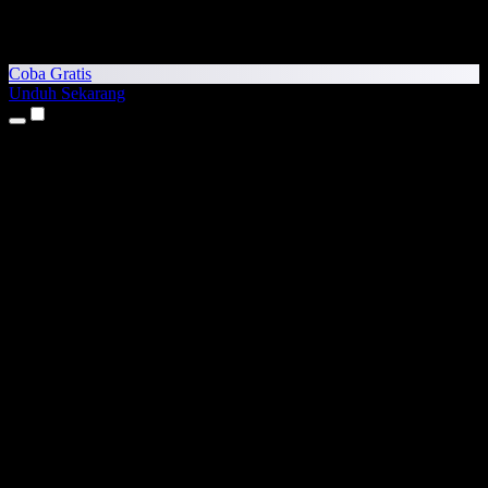
Coba Gratis
Unduh Sekarang
Produk
Teks ke Suara
Aplikasi iPhone & iPad
Aplikasi Android
Ekstensi Chrome
Ekstensi Edge
Aplikasi Web
Aplikasi Mac
Aplikasi Windows