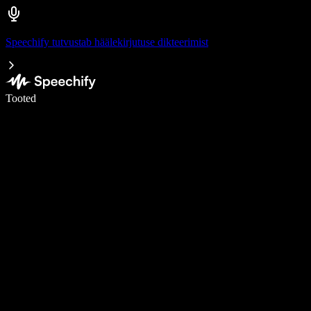
Speechify tutvustab häälekirjutuse dikteerimist
Kirjuta häälega 5× kiiremini
Tooted
Loe lähemalt