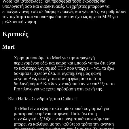
Word και ιστοσελίδες, και προσφέρει τόσο εκδόσεις για
υπολογιστή όσο και διαδικτυακές. Οι χρήστες μπορούν να
επιλέξουν ανάμεσα σε διάφορες φωνές και γλώσσες, να ρυθμίσουν
την ταχύτητα και να αποθηκεύσουν τον ήχο ως αρχεία MP3 για
μελλοντική χρήση.
Κριτικές
Murf
Χρησιμοποιούμε το Murf για την παραγωγή
περιεχομένου εδώ και καιρό και μπορώ να πω ότι είναι
το καλύτερο λογισμικό TTS που υπάρχει – ναι, τα έχω
δοκιμάσει σχεδόν όλα. Η αγαπημένη μας φωνή
λέγεται Ava, ακούγεται σαν τη φίλη σου από τη
διπλανή πόρτα! Και δεν χρειάζεται καν να επιλέξετε το
Pro πλάνο για να έχετε πρόσβαση στη φωνή της.
—
Rian Hafiz - Συνιδρυτής του Optimasi
Το Murf είναι εξαιρετικό διαδικτυακό λογισμικό για
μετατροπή κειμένου σε φωνή. Πιστεύω ότι η
τεχνολογική εξέλιξη είναι πραγματικά καινοτόμα και
μπορεί να καλύψει με τον καλύτερο τρόπο την ανάγκη