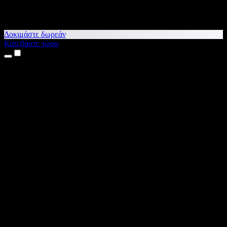
Δοκιμάστε δωρεάν
Κατεβάστε τώρα
Προϊόντα
Κείμενο σε Ομιλία
Εφαρμογές για iPhone & iPad
Εφαρμογή για Android
Επέκταση για Chrome
Επέκταση για Edge
Web εφαρμογή
Εφαρμογή για Mac
Εφαρμογή για Windows