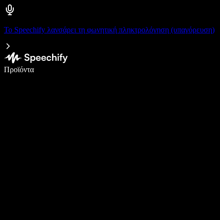
Το Speechify λανσάρει τη φωνητική πληκτρολόγηση (υπαγόρευση)
Γράψτε 5× πιο γρήγορα με φωνητική πληκτρολόγηση
Προϊόντα
Μάθετε περισσότερα