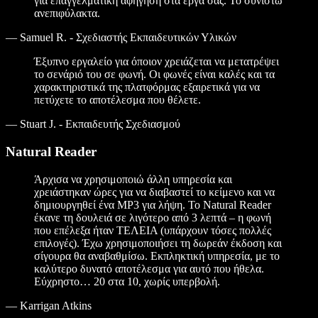
για επαγγελματική αφήγηση στα έργα σας. Το συνιστώ
ανεπιφύλακτα.
—
Samuel R. - Σχεδιαστής Εκπαιδευτικών Υλικών
Έξυπνο εργαλείο για όποιον χρειάζεται να μετατρέψει
το σενάριό του σε φωνή. Οι φωνές είναι καλές και τα
χαρακτηριστικά της πλατφόρμας εξαιρετικά για να
πετύχετε το αποτέλεσμα που θέλετε.
—
Stuart J. - Εκπαιδευτής Σχεδιασμού
Natural Reader
Άρχισα να χρησιμοποιώ άλλη υπηρεσία και
χρειάστηκαν ώρες για να διαβαστεί το κείμενο και να
δημιουργηθεί ένα MP3 για λήψη. Το Natural Reader
έκανε τη δουλειά σε λιγότερο από 3 λεπτά – η φωνή
που επέλεξα ήταν ΤΕΛΕΙΑ (υπάρχουν τόσες πολλές
επιλογές). Έχω χρησιμοποιήσει τη δωρεάν έκδοση και
σίγουρα θα αναβαθμίσω. Εκπληκτική υπηρεσία, με το
καλύτερο δυνατό αποτέλεσμα για αυτό που ήθελα.
Εύχρηστο… 20 στα 10, χωρίς υπερβολή.
—
Karrigan Atkins