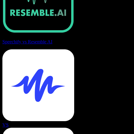
Speechify vs Resemble AI
VS