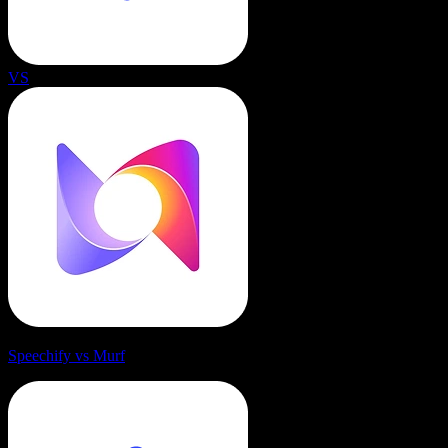
VS
Speechify vs Murf