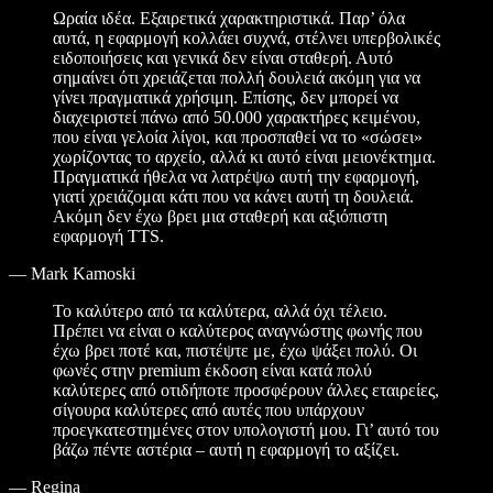
Ωραία ιδέα. Εξαιρετικά χαρακτηριστικά. Παρ’ όλα
αυτά, η εφαρμογή κολλάει συχνά, στέλνει υπερβολικές
ειδοποιήσεις και γενικά δεν είναι σταθερή. Αυτό
σημαίνει ότι χρειάζεται πολλή δουλειά ακόμη για να
γίνει πραγματικά χρήσιμη. Επίσης, δεν μπορεί να
διαχειριστεί πάνω από 50.000 χαρακτήρες κειμένου,
που είναι γελοία λίγοι, και προσπαθεί να το «σώσει»
χωρίζοντας το αρχείο, αλλά κι αυτό είναι μειονέκτημα.
Πραγματικά ήθελα να λατρέψω αυτή την εφαρμογή,
γιατί χρειάζομαι κάτι που να κάνει αυτή τη δουλειά.
Ακόμη δεν έχω βρει μια σταθερή και αξιόπιστη
εφαρμογή TTS.
—
Mark Kamoski
Το καλύτερο από τα καλύτερα, αλλά όχι τέλειο.
Πρέπει να είναι ο καλύτερος αναγνώστης φωνής που
έχω βρει ποτέ και, πιστέψτε με, έχω ψάξει πολύ. Οι
φωνές στην premium έκδοση είναι κατά πολύ
καλύτερες από οτιδήποτε προσφέρουν άλλες εταιρείες,
σίγουρα καλύτερες από αυτές που υπάρχουν
προεγκατεστημένες στον υπολογιστή μου. Γι’ αυτό του
βάζω πέντε αστέρια – αυτή η εφαρμογή το αξίζει.
—
Regina