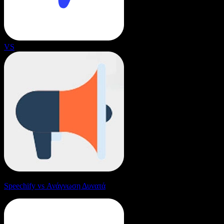
VS
Speechify vs Ανάγνωση Δυνατά