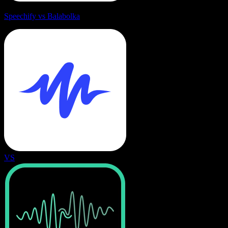
Speechify vs Balabolka
VS