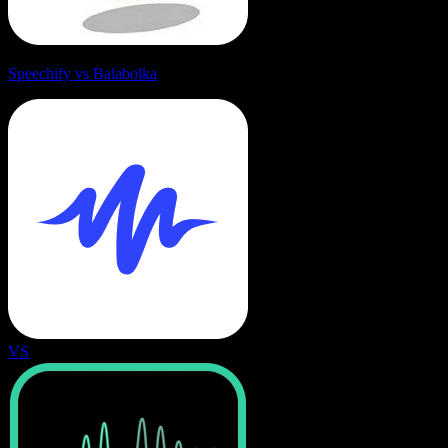
Speechify vs Balabolka
VS