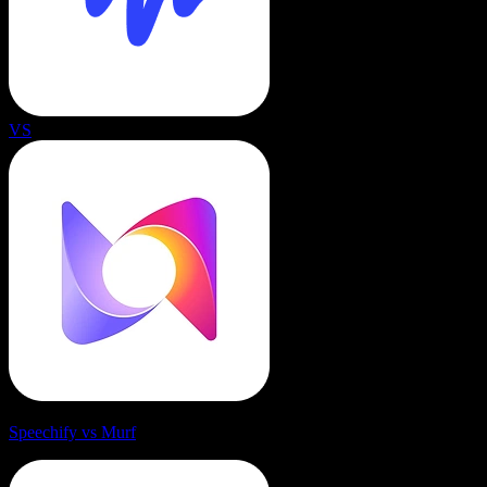
VS
Speechify vs Murf