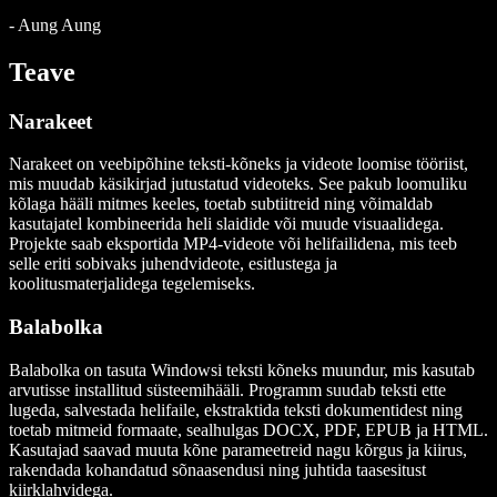
-
Aung Aung
Teave
Narakeet
Narakeet on veebipõhine teksti-kõneks ja videote loomise tööriist,
mis muudab käsikirjad jutustatud videoteks. See pakub loomuliku
kõlaga hääli mitmes keeles, toetab subtiitreid ning võimaldab
kasutajatel kombineerida heli slaidide või muude visuaalidega.
Projekte saab eksportida MP4-videote või helifailidena, mis teeb
selle eriti sobivaks juhendvideote, esitlustega ja
koolitusmaterjalidega tegelemiseks.
Balabolka
Balabolka on tasuta Windowsi teksti kõneks muundur, mis kasutab
arvutisse installitud süsteemihääli. Programm suudab teksti ette
lugeda, salvestada helifaile, ekstraktida teksti dokumentidest ning
toetab mitmeid formaate, sealhulgas DOCX, PDF, EPUB ja HTML.
Kasutajad saavad muuta kõne parameetreid nagu kõrgus ja kiirus,
rakendada kohandatud sõnaasendusi ning juhtida taasesitust
kiirklahvidega.