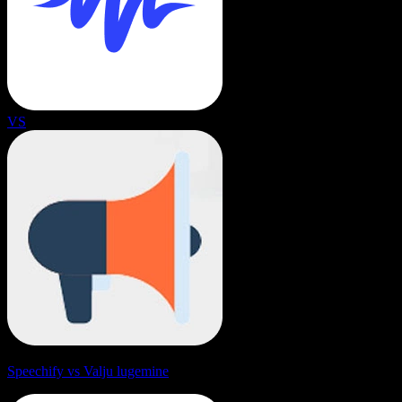
VS
Speechify vs Valju lugemine