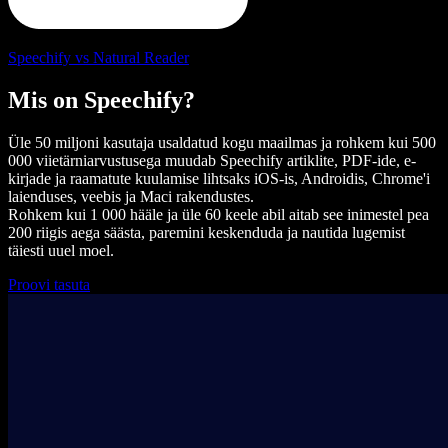
Speechify vs Natural Reader
Mis on Speechify?
Üle 50 miljoni kasutaja usaldatud kogu maailmas ja rohkem kui 500
000 viietärniarvustusega muudab Speechify artiklite, PDF-ide, e-
kirjade ja raamatute kuulamise lihtsaks iOS-is, Androidis, Chrome'i
laienduses, veebis ja Maci rakendustes.
Rohkem kui 1 000 hääle ja üle 60 keele abil aitab see inimestel pea
200 riigis aega säästa, paremini keskenduda ja nautida lugemist
täiesti uuel moel.
Proovi tasuta