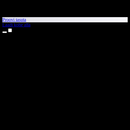
Proovi tasuta
Laadi kohe alla
Tooted
Tekst kõneks
iPhone’i ja iPadi rakendused
Androidi rakendus
Chrome’i laiendus
Edge’i laiendus
Veebirakendus
Maci rakendus
Windowsi rakendus