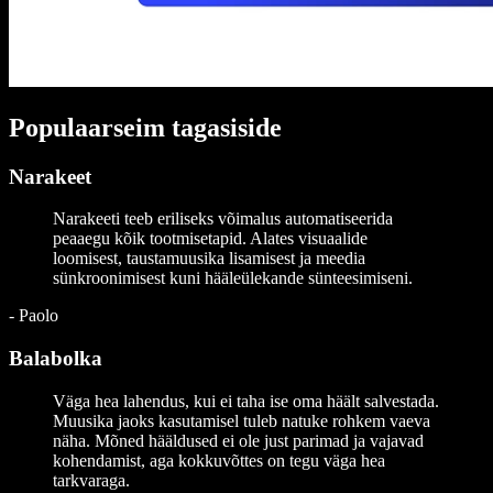
Populaarseim tagasiside
Narakeet
Narakeeti teeb eriliseks võimalus automatiseerida
peaaegu kõik tootmisetapid. Alates visuaalide
loomisest, taustamuusika lisamisest ja meedia
sünkroonimisest kuni hääleülekande sünteesimiseni.
-
Paolo
Balabolka
Väga hea lahendus, kui ei taha ise oma häält salvestada.
Muusika jaoks kasutamisel tuleb natuke rohkem vaeva
näha. Mõned hääldused ei ole just parimad ja vajavad
kohendamist, aga kokkuvõttes on tegu väga hea
tarkvaraga.