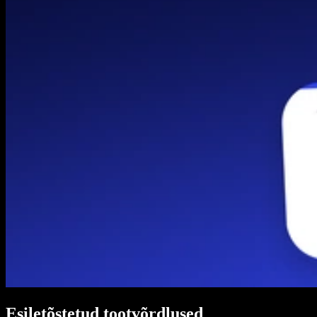
Esiletõstetud tootvõrdlused