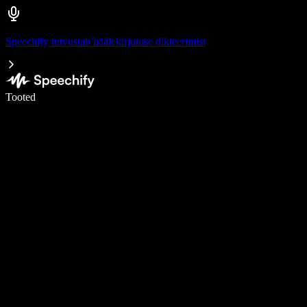
Speechify tutvustab häälekirjutuse dikteerimist
Kirjuta häälega 5× kiiremini
Tooted
Loe lähemalt