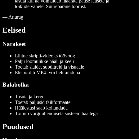
tasuta kui ka võimaldab määrata pause lausete ja
lõikude vahele. Suurepärane tööriist.
—
Anurag
Eelised
Narakeet
Lihtne skripti-videoks töövoog
Palju loomulikke hääli ja keeli
Toetab slaide, subtiitreid ja visuaale
Ekspordib MP4- või helifailidena
Balabolka
Tasuta ja kerge
Toetab paljusid failiformaate
Häälestusi saab kohandada
Toimib võrguühenduseta süsteemihäältega
Puudused