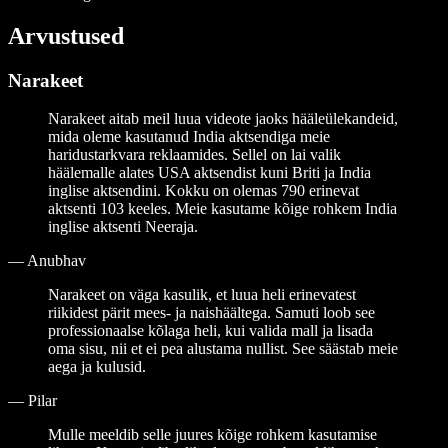
Arvustused
Narakeet
Narakeet aitab meil luua videote jaoks hääleülekandeid,
mida oleme kasutanud India aktsendiga meie
haridustarkvara reklaamides. Sellel on lai valik
häälemalle alates USA aktsendist kuni Briti ja India
inglise aktsendini. Kokku on olemas 790 erinevat
aktsenti 103 keeles. Meie kasutame kõige rohkem India
inglise aktsenti Neeraja.
—
Anubhav
Narakeet on väga kasulik, et luua heli erinevatest
riikidest pärit mees- ja naishäältega. Samuti loob see
professionaalse kõlaga heli, kui valida mall ja lisada
oma sisu, nii et ei pea alustama nullist. See säästab meie
aega ja kulusid.
—
Pilar
Mulle meeldib selle juures kõige rohkem kasutamise