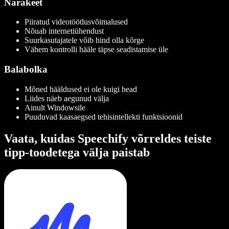
Narakeet
Piiratud videotöötlusvõimalused
Nõuab internetiühendust
Suurkasutajatele võib hind olla kõrge
Vähem kontrolli hääle täpse seadistamise üle
Balabolka
Mõned hääldused ei ole kuigi head
Liides näeb aegunud välja
Ainult Windowsile
Puuduvad kaasaegsed tehisintellekti funktsioonid
Vaata, kuidas Speechify võrreldes teiste
tipp-toodetega välja paistab