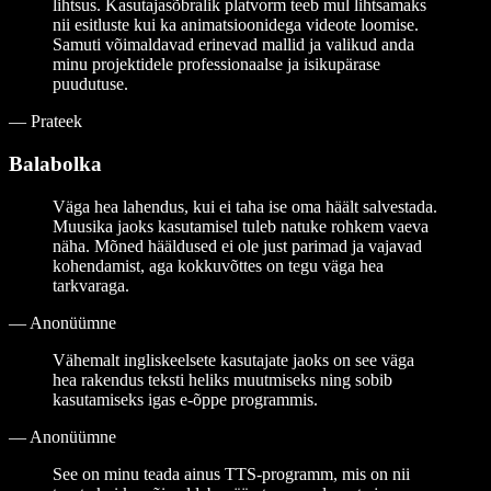
lihtsus. Kasutajasõbralik platvorm teeb mul lihtsamaks
nii esitluste kui ka animatsioonidega videote loomise.
Samuti võimaldavad erinevad mallid ja valikud anda
minu projektidele professionaalse ja isikupärase
puudutuse.
—
Prateek
Balabolka
Väga hea lahendus, kui ei taha ise oma häält salvestada.
Muusika jaoks kasutamisel tuleb natuke rohkem vaeva
näha. Mõned hääldused ei ole just parimad ja vajavad
kohendamist, aga kokkuvõttes on tegu väga hea
tarkvaraga.
—
Anonüümne
Vähemalt ingliskeelsete kasutajate jaoks on see väga
hea rakendus teksti heliks muutmiseks ning sobib
kasutamiseks igas e-õppe programmis.
—
Anonüümne
See on minu teada ainus TTS-programm, mis on nii