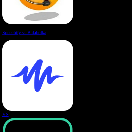
Speechify vs Balabolka
VS