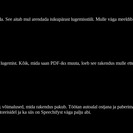
da. See aitab mul arendada isikupärast lugemisstiili. Mulle väga meeldib
lugemist. Kõik, mida saan PDF-iks muuta, loeb see rakendus mulle ett
 võimalused, mida rakendus pakub. Töötan autoalal ostjana ja paberima
oreisidel ja ka siis on Speechifyst väga palju abi.