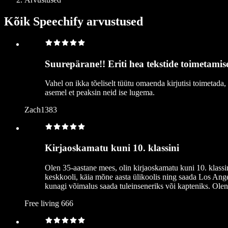
Kõik Speechify arvustused
Suurepärane!! Eriti hea tekstide toimetamis
Vahel on ikka tõeliselt tüütu omaenda kirjutisi toimetada,
asemel et peaksin neid ise lugema.
Zach1383
Kirjaoskamatu kuni 10. klassini
Olen 35-aastane mees, olin kirjaoskamatu kuni 10. klassi
keskkooli, käia mõne aasta ülikoolis ning saada Los Ange
kunagi võimalus saada tuleinseneriks või kapteniks. Olen n
Free living 666