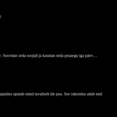
!
e. Soovitan seda soojalt ja kasutan seda peaaegu iga päev…
jandus uputab mind tavaliselt üle pea. See rakendus aitab mul