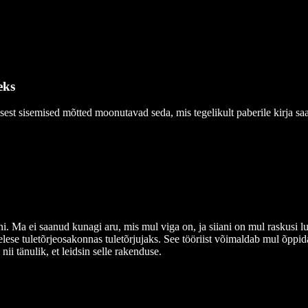
eks
 sest sisemised mõtted moonutavad seda, mis tegelikult paberile kirja saa
ni. Ma ei saanud kunagi aru, mis mul viga on, ja siiani on mul raskusi 
lese tuletõrjeosakonnas tuletõrjujaks. See tööriist võimaldab mul õppid
ii tänulik, et leidsin selle rakenduse.