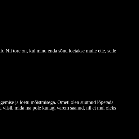
b. Nii tore on, kui minu enda sõnu loetakse mulle ette, selle
lugemise ja loetu mõistmisega. Ometi olen suutnud lõpetada
a viisil, mida ma pole kunagi varem saanud, nii et mul oleks