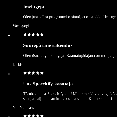
Imelugeja
Olen just sellist programmi otsinud, et oma tööd üle luge
Vaca-yogi
Suurepärane rakendus
Olen üsna aeglane lugeja. Raamatupidajana on mul palju 
Didds
Uus Speechify kasutaja
Tõmbasin just Speechify alla! Mulle meeldivad väga kõik
sellega palju lihtsamini hakkama saada. Käime ka tihti aut
Nat Nat Tass