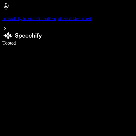
Speechify tutvustab häälekirjutuse dikteerimist
Kirjuta häälega 5× kiiremini
Tooted
Loe lähemalt