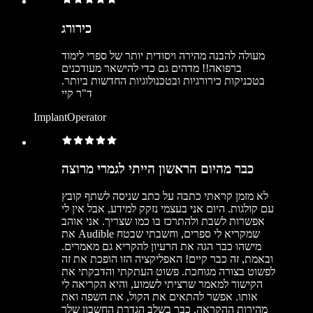
כירורג
מעולה להבנה מהירה ויסודית יותר של ספרי לימוד
ברפואה!! מדהים גם כדי להישאר מעודכנים
בטכניקות כירורגיות ובטכנולוגיות החדשות ביותר.
ד"ר קיי
ImplantOperator
כבר מהיום הראשון הייתי לגמרי מרוצה
לא מזמן קראתי כתבה על כתב שניסה לשתף קובץ
עם קולגות. היום אני בעצמי נזקק למידע, אבל אין לי
אפשרות לשבת ולהתרכז בו כמו שצריך. אני אוהב
את Audible שמקריא לי ספרים, וחשבתי שבטח
מישהו כבר הגה את הרעיון להקריא גם מאמרים.
ובאמת, זה כבר קיים! האפליקציה הזו הופכת את זה
לפשוט בצורה מגוחכת. פשוט העתקתי והדבקתי את
הקישור למאמר שרציתי לשמוע, והיא הקריאה לי
אותו. אפשר להתאים את הקול, את השפה ואת
מהירות ההקראה. כבר בשלב הגדרת החשבון שלך