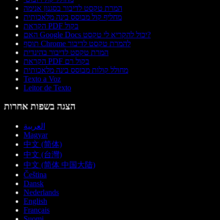
המרת טקסט לדיבור בסגנון אנימה
מחליף קול מבוסס בינה מלאכותית
הקראת PDF בקול
האם Google Docs יכול להקריא לי טקסט?
תוסף Chrome להמרת טקסט לדיבור
המרת טקסט לדיבור בהינדית
הקראת PDF בקול רם
מחולל קולות מבוסס בינה מלאכותית
Texto a Voz
Leitor de Texto
הצגה בשפות אחרות
العربية
Magyar
中文 (简体)
中文 (台灣)
中文 (简体 中国大陆)
Čeština
Dansk
Nederlands
English
Français
Suomi