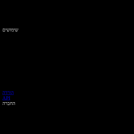
שימושים
הורדה
API
החברה