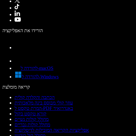
הורידו את האפליקציה
להורדה ל-macOS
להורדה ל-Windows
קריאה מומלצת
הכתבה והקלדה קולית
עוזר קולי מבוסס בינה מלאכותית
המרת טקסט ל-PDF באנדרואיד
קורא טקסט בקול
מחולל קולות נשיים
מחולל קולות גבריים
אפליקציות הקריאה המובילות לדיסלקציה
מחולל קול רובוטי