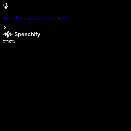
Speechify משיקה תמלול קול להקלדה
לכתוב פי 5 מהר יותר עם הכתבה קולית
מוצרים
למידע נוסף