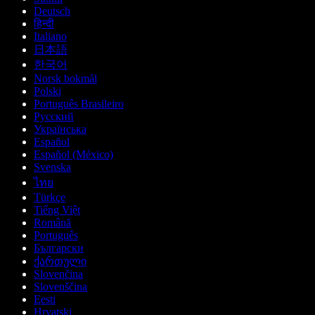
Deutsch
हिन्दी
Italiano
日本語
한국어
Norsk bokmål
Polski
Português Brasileiro
Русский
Українська
Español
Español (México)
Svenska
ไทย
Türkçe
Tiếng Việt
Română
Português
Български
ქართული
Slovenčina
Slovenščina
Eesti
Hrvatski