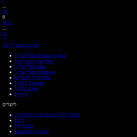
1
...
7
8
9
10
11
...
23
המרת טקסט לדיבור
אפליקציה ל-iPhone ול-iPad
אפליקציה לאנדרואיד
אפליקציה ל-Mac
אפליקציה ל-Windows
אפליקציית אינטרנט
תוסף ל-Chrome
תוסף ל-Edge
הורדות
ליוצרים
מחולל קולות מבוסס בינה מלאכותית
דיבוב
שכפול קול
Speechify לעבודה