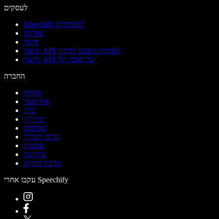
לעסקים
Speechify למפתחים
צוותים
חינוך
תיעוד API להמרת טקסט לדיבור
תיעוד API של סוכני קול
החברה
אודות
צרו קשר
בלוג
קריירה
שותפים
מרכז העזרה
סטטוס
עיתונות
ערכת המותג
עקבו אחרי Speechify