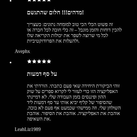
מדהים!!! חלום שהתגשם!
זה פשוט הכלי הכי טוב למומחה נתונים: כשצריך
להכין דוחות והזמן מוגבל – זה כלי חובה לכל חברה או
לכל מי שרוצה לשפר את יכולות הקריאה שלו
ולהעלות את הפרודוקטיביות.
Avephx
על סף דמעות
זוהי הביקורת היחידה שאי פעם כתבתי. הורדתי את
האפליקציה הזו כדי לעזור לי לקרוא ספרים על שוק
ההון ופיננסים בזמן העבודה שלי. לא דמיינתי
שהסיפור של קליף יביא אותי עד סף דמעות ליד
השולחן שלי. וזה ממישהי שכמעט אף פעם לא בוכה.
אוהבת את האפליקציה. אוהבת את הסיפור. אוהבת
את השאיפה.
LeahLiz1989