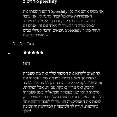
חדש ב-Speechify
הרגע הוספתי את Speechify! אני ממש אוהב את כל
האפשרויות שהאפליקציה נותנת לי. אני עובד
בתעשיית הרכב כקניין ובדרך כלל מוצף בניירת.
האפליקציה הזו תעזור לי מאוד עם זה. אנחנו גם
יוצאים הרבה לטיולי כביש. Speechify תהיה מאוד
שימושית גם שם.
Nat Nat Tass
וואו
להקשיב ולקרוא את הסיפור שלך ואת מה שעברת
בצעירותך נשמע בדיוק כמו מה שאני עברתי עם
אבא שלי. לקח לי כל כך הרבה זמן ללמוד איך ללמוד
ולהבין, ואני עדיין נאבקת עם זה, אבל הצלחתי:
סיימתי תואר שני בעבודה סוציאלית בזמן שעבדתי
על כמה הסמכות וגם בתחום הקליני כתרפיסטית. רק
לגלות את האפליקציה הזו עזר לי לעבוד הרבה יותר
בחריצות. תודה לך ולמשפחה המדהימה והתומכת
שלך!