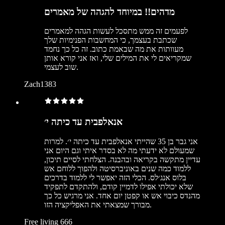
מדהים!! במיוחד להגהה של מאמרים
לפעמים זה ממש מתסכל לעשות הגהה למאמרים
שכתבת בעצמך, כי המחשבות הפנימיות שלך
מעוותות את מה שבאמת כתוב. זה כל כך נחמד
שמקריאים לי את המילים שלי, ואז אני קורא אותן
שוב לעצמי.
Zach1383
אנאלפבית עד כיתה י׳
אני גבר בן 35 שהייתי אנאלפבית עד כיתה י׳. למרות
שמעולם לא ידעתי מה לא בסדר איתי וגם היום אני
עדיין מתקשה בקריאה ובהבנה. הצלחתי לסיים תיכון,
ללמוד כמה שנים באוניברסיטה ולהפוך ללוחם אש
בלוס אנג׳לס. הכלי הזה יאפשר לי ללמוד בדרכים
שלא יכולתי אפילו לדמיין קודם, ולהתקדם לתפקיד
מהנדס כיבוי אש או קפטן יום אחד. אני מרגיש כל כך
מבורך שמצאתי את האפליקציה הזו.
Free living 666