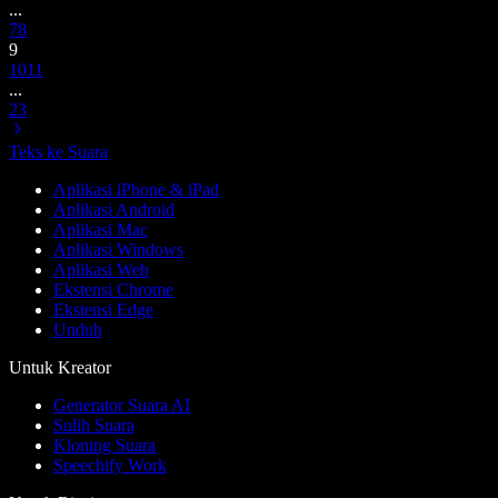
...
7
8
9
10
11
...
23
Teks ke Suara
Aplikasi iPhone & iPad
Aplikasi Android
Aplikasi Mac
Aplikasi Windows
Aplikasi Web
Ekstensi Chrome
Ekstensi Edge
Unduh
Untuk Kreator
Generator Suara AI
Sulih Suara
Kloning Suara
Speechify Work