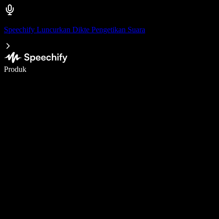
Speechify Luncurkan Dikte Pengetikan Suara
Menulis 5× lebih cepat dengan dikte suara
Produk
Pelajari lebih lanjut