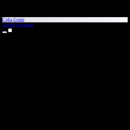
Coba Gratis
Unduh Sekarang
Produk
Teks ke Suara
Aplikasi iPhone & iPad
Aplikasi Android
Ekstensi Chrome
Ekstensi Edge
Aplikasi Web
Aplikasi Mac
Aplikasi Windows