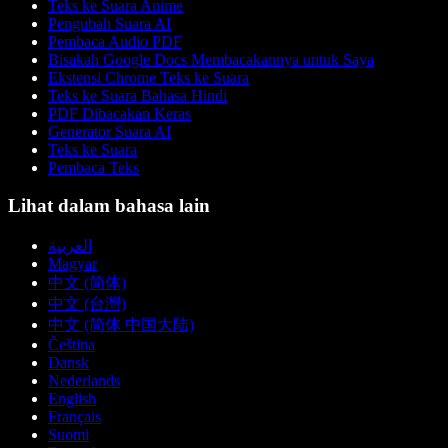
Teks ke Suara Anime
Pengubah Suara AI
Pembaca Audio PDF
Bisakah Google Docs Membacakannya untuk Saya
Ekstensi Chrome Teks ke Suara
Teks ke Suara Bahasa Hindi
PDF Dibacakan Keras
Generator Suara AI
Teks ke Suara
Pembaca Teks
Lihat dalam bahasa lain
العربية
Magyar
中文 (简体)
中文 (台灣)
中文 (简体 中国大陆)
Čeština
Dansk
Nederlands
English
Français
Suomi