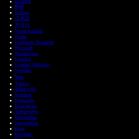
Deutsch
हिन्दी
Italiano
日本語
한국어
Norsk bokmål
Polski
Português Brasileiro
Русский
Українська
Español
Español (México)
Svenska
ไทย
Türkçe
Tiếng Việt
Română
Português
Български
ქართული
Slovenčina
Slovenščina
Eesti
Hrvatski