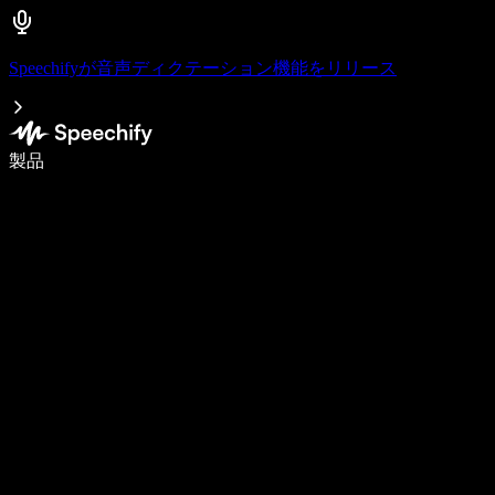
Speechifyが音声ディクテーション機能をリリース
音声入力で5倍速く書ける
製品
詳しく見る