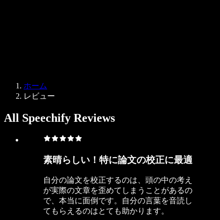
法人向け
Speechify 法人・教育機関向け
Speechify 就労支援向け
Speechify DSA向け
SIMBA 音声エージェント
ホーム
Speechify 開発者向け
レビュー
All Speechify Reviews
素晴らしい！特に論文の校正に最適
自分の論文を校正するのは、頭の中の考え
が実際の文章を歪めてしまうことがあるの
で、本当に面倒です。自分の言葉を音読し
てもらえるのはとても助かります。