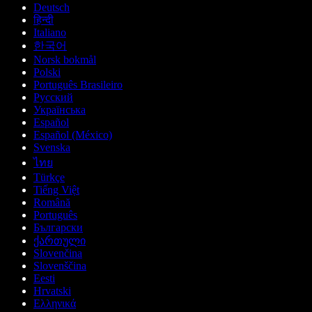
Deutsch
हिन्दी
Italiano
한국어
Norsk bokmål
Polski
Português Brasileiro
Русский
Українська
Español
Español (México)
Svenska
ไทย
Türkçe
Tiếng Việt
Română
Português
Български
ქართული
Slovenčina
Slovenščina
Eesti
Hrvatski
Ελληνικά