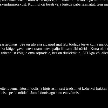
skendumisoskust. Kui mul on tõesti vaja lugeda paberraamatut, teen ra
ästerõngas! See on üliväga aidanud mul läbi töötada terve kuhja ajaloo- 
 on ka kõige igavamatest raamatutest palju lihtsam läbi närida. Kuna olen 
a rakendust kõigile oma sõpradele, kes on düslektikud, ATH-ga või alles
tte lugema. Istusin toolis ja higistasin, sest teadsin, et kohe kui hakkan 
 teiste peale mõtled. Jumal õnnistagu sinu ettevõtmisi.