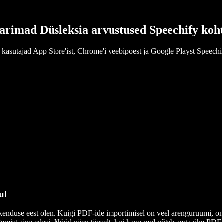
arimad Düsleksia arvustused Speechify koh
 kasutajad App Store'ist, Chrome'i veebipoest ja Google Playst Speechi
ul
rakenduse eest olen. Kuigi PDF-ide importimisel on veel arenguruumi, o
mist aina edasi. Nüüd näen täpselt, kui kaua mul võtab aega ühe PDF-i