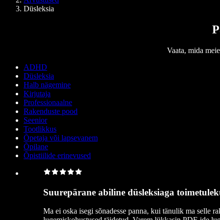
Düsleksia
P
Vaata, mida meie
ADHD
Düsleksia
Halb nägemine
Kirjutaja
Professionaalne
Rakenduste pood
Seenior
Tootlikkus
Õpetaja või lapsevanem
Õpilane
Õpistiilide erinevused
Suurepärane abiline düsleksiaga toimetulek
Ma ei oska isegi sõnadesse panna, kui tänulik ma selle 
lugemiskohustused täidetud. Varem lükkasin PDF-ide luge