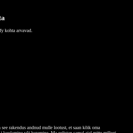
ta
fy kohta arvavad.
n see rakendus andnud mulle lootust, et saan kõik oma
 kuulamine või lugemine. Ma eelistan samal ajal mitte millegi