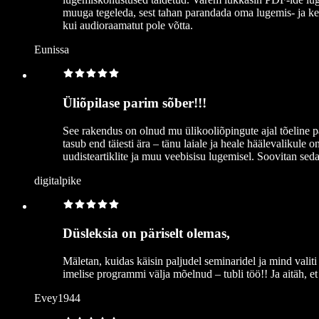
muuga tegeleda, sest tahan parandada oma lugemis- ja ke
kui audioraamatut pole võtta.
Eunissa
Üliõpilase parim sõber!!!
See rakendus on olnud mu ülikooliõpingute ajal tõeline pä
tasub end täiesti ära – tänu laiale ja heale häälevalikule
uudisteartiklite ja muu veebisisu lugemisel. Soovitan sed
digitalpike
Düsleksia on päriselt olemas,
Mäletan, kuidas käisin paljudel seminaridel ja mind valiti e
imelise programmi välja mõelnud – tubli töö!! Ja aitäh, et
Evey1944