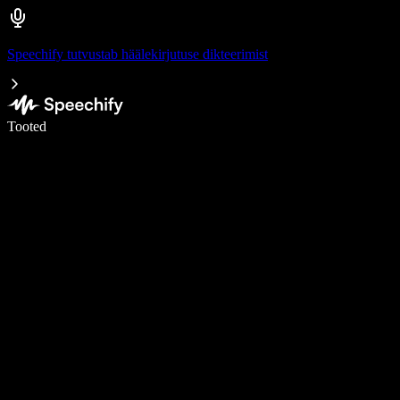
Speechify tutvustab häälekirjutuse dikteerimist
Kirjuta häälega 5× kiiremini
Tooted
Loe lähemalt