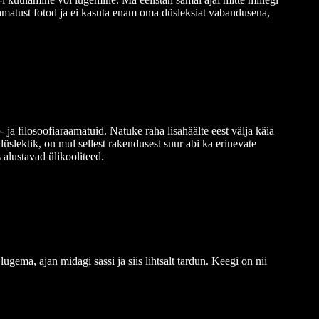
amatust fotod ja ei kasuta enam oma düsleksiat vabandusena,
ja filosoofiaraamatuid. Natuke raha lisahäälte eest välja käia
düslektik, on mul sellest rakendusest suur abi ka erinevate
 alustavad ülikooliteed.
lugema, ajan midagi sassi ja siis lihtsalt tardun. Keegi on nii