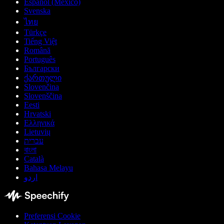
Español (México)
Svenska
ไทย
Türkçe
Tiếng Việt
Română
Português
Български
ქართული
Slovenčina
Slovenščina
Eesti
Hrvatski
Ελληνικά
Lietuvių
עברית
বাংলা
Català
Bahasa Melayu
اردو
Preferensi Cookie