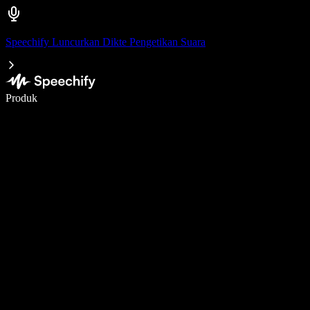
Speechify Luncurkan Dikte Pengetikan Suara
Menulis 5× lebih cepat dengan dikte suara
Produk
Pelajari lebih lanjut