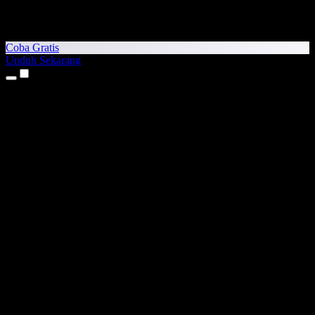
Coba Gratis
Unduh Sekarang
Produk
Teks ke Suara
Aplikasi iPhone & iPad
Aplikasi Android
Ekstensi Chrome
Ekstensi Edge
Aplikasi Web
Aplikasi Mac
Aplikasi Windows