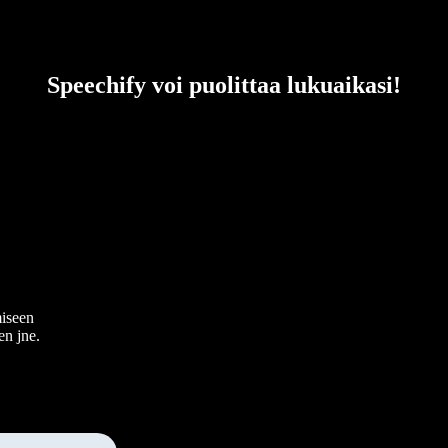
Speechify voi puolittaa lukuaikasi!
miseen
en jne.