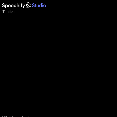
Kirjoita 5× nopeammin puheentunnistuksen avulla
Tuotteet
Lue lisää