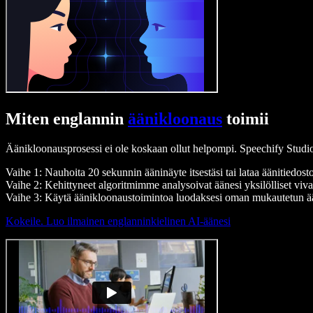
Miten englannin
äänikloonaus
toimii
Äänikloonausprosessi ei ole koskaan ollut helpompi. Speechify Studi
Vaihe 1: Nauhoita 20 sekunnin ääninäyte itsestäsi tai lataa äänitiedosto
Vaihe 2: Kehittyneet algoritmimme analysoivat äänesi yksilölliset viva
Vaihe 3: Käytä äänikloonaustoimintoa luodaksesi oman mukautetun ääni
Kokeile. Luo ilmainen englanninkielinen AI-äänesi