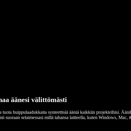
aa äänesi välittömästi
 tuota huippulaadukkaita synteettisiä ääniä kaikkiin projekteihisi. Äänik
i suoraan selaimessasi millä tahansa laitteella, kuten Windows, Mac, iOS