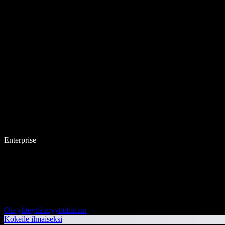
Enterprise
Ota yhteyttä myyntitiimiin
Kokeile ilmaiseksi