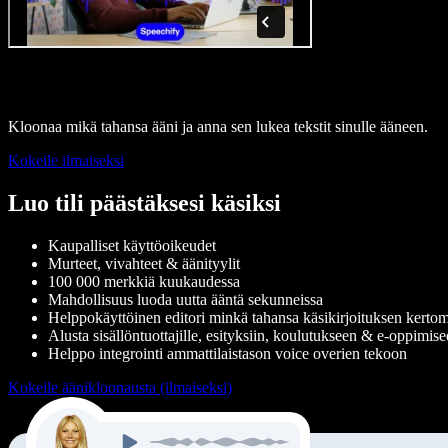
Kloonaa mikä tahansa ääni ja anna sen lukea tekstit sinulle ääneen.
Kokeile ilmaiseksi
Luo tili päästäksesi käsiksi
Kaupalliset käyttöoikeudet
Murteet, vivahteet & äänityylit
100 000 merkkiä kuukaudessa
Mahdollisuus luoda uutta ääntä sekunneissa
Helppokäyttöinen editori minkä tahansa käsikirjoituksen kerto
Alusta sisällöntuottajille, esityksiin, koulutukseen & e-oppimise
Helppo integrointi ammattilaistason voice overien tekoon
Kokeile äänikloonausta (ilmaiseksi)