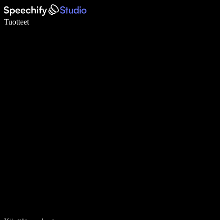
Kirjoita 5× nopeammin puheentunnistuksen avulla
Tuotteet
Lue lisää