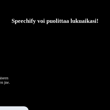
Speechify voi puolittaa lukuaikasi!
miseen
en jne.