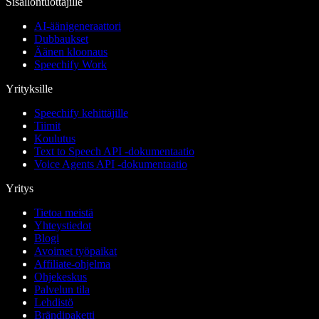
Sisällöntuottajille
AI-äänigeneraattori
Dubbaukset
Äänen kloonaus
Speechify Work
Yrityksille
Speechify kehittäjille
Tiimit
Koulutus
Text to Speech API -dokumentaatio
Voice Agents API -dokumentaatio
Yritys
Tietoa meistä
Yhteystiedot
Blogi
Avoimet työpaikat
Affiliate-ohjelma
Ohjekeskus
Palvelun tila
Lehdistö
Brändipaketti