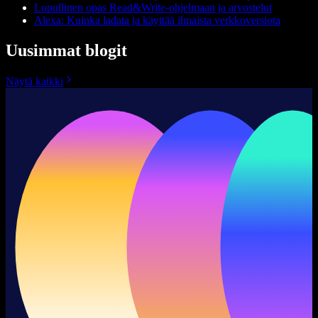
Lopullinen opas Read&Write-ohjelmaan ja arvostelut
Alexa: Kuinka ladata ja käyttää ilmaista verkkoversiota
Uusimmat blogit
Näytä kaikki