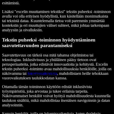
esittämistä.
Lisäksi "excelin muuttaminen tekstiksi" tekstin puheeksi -toiminnon
avulla voi olla erityisen hyödyllistä, kun käsitellään monimutkaista
tai teknistä dataa. Kuuntelemalla tietoa voit paremmin ymmärtää
kontekstin ja eri muuttujien väliset suhteet, mikä johtaa tarkempaan
analyysiin ja oivalluksiin.
Tekstin puheeksi -toiminnon hyödyntäminen
saavutettavuuden parantamiseksi
Saavutettavuus on tärkeä osa mitä tahansa ohjelmistoa tai
teknologiaa. Inklusiivisuus ja yhtäläinen pääsy tietoon ovat
perusperiaatteita, jotka edistävät innovaatioita ja kehitystä. Excelin
tekstin puheeksi -toiminto avaa mahdollisuuksia henkilöille, joilla on
näkövamma tai
lukemisvaikeuksia
, mahdollistaen heille tehokkaan
vuorovaikutuksen taulukkodatan kanssa.
Ottamalla tämän toiminnon käyttöön edistät inklusiivista
työympäristöä, joka arvostaa ja tukee erilaisia tarpeita.
Näkövammaiset henkilöt voivat hyötyä mahdollisuudesta kuunnella
taulukon sisältöä, mikä mahdollistaa itsenäisen navigoinnin ja datan
analysoinnin.
Samoin henkilöt, joilla on lukemisvaikeuksia, kuten dysleksia,