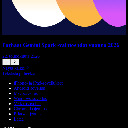
Parhaat Gemini Spark -vaihtoehdot vuonna 2026
22. toukokuuta 2026
1
Näytä kaikki
Tekstistä puheeksi
iPhone- ja iPad-sovellukset
Android-sovellus
Mac-sovellus
Windows-sovellus
Verkkosovellus
Chrome-laajennus
Edge-laajennus
Lataa