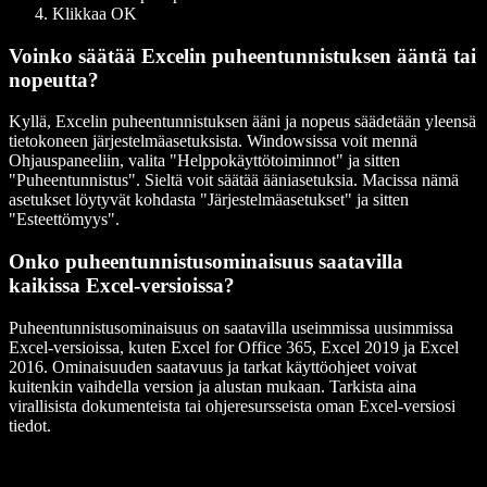
Klikkaa OK
Voinko säätää Excelin puheentunnistuksen ääntä tai
nopeutta?
Kyllä, Excelin puheentunnistuksen ääni ja nopeus säädetään yleensä
tietokoneen järjestelmäasetuksista. Windowsissa voit mennä
Ohjauspaneeliin, valita "Helppokäyttötoiminnot" ja sitten
"Puheentunnistus". Sieltä voit säätää ääniasetuksia. Macissa nämä
asetukset löytyvät kohdasta "Järjestelmäasetukset" ja sitten
"Esteettömyys".
Onko puheentunnistusominaisuus saatavilla
kaikissa Excel-versioissa?
Puheentunnistusominaisuus on saatavilla useimmissa uusimmissa
Excel-versioissa, kuten Excel for Office 365, Excel 2019 ja Excel
2016. Ominaisuuden saatavuus ja tarkat käyttöohjeet voivat
kuitenkin vaihdella version ja alustan mukaan. Tarkista aina
virallisista dokumenteista tai ohjeresursseista oman Excel-versiosi
tiedot.