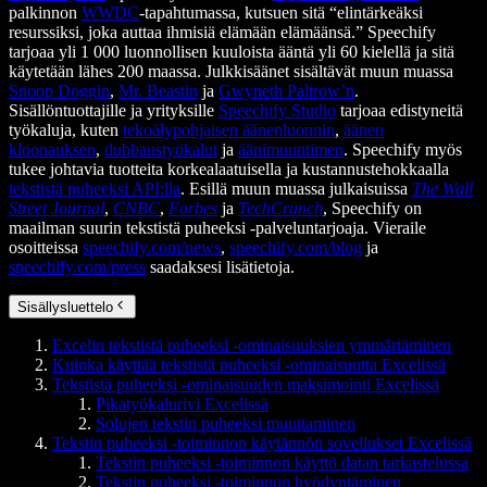
palkinnon
WWDC
-tapahtumassa, kutsuen sitä “elintärkeäksi
resurssiksi, joka auttaa ihmisiä elämään elämäänsä.” Speechify
tarjoaa yli 1 000 luonnollisen kuuloista ääntä yli 60 kielellä ja sitä
käytetään lähes 200 maassa. Julkkisäänet sisältävät muun muassa
Snoop Doggin
,
Mr. Beastin
ja
Gwyneth Paltrow’n
.
Sisällöntuottajille ja yrityksille
Speechify Studio
tarjoaa edistyneitä
työkaluja, kuten
tekoälypohjaisen äänenluonnin
,
äänen
kloonauksen
,
dubbaustyökalut
ja
äänimuuntimen
. Speechify myös
tukee johtavia tuotteita korkealaatuisella ja kustannustehokkaalla
tekstistä puheeksi API:lla
. Esillä muun muassa julkaisuissa
The Wall
Street Journal
,
CNBC
,
Forbes
ja
TechCrunch
, Speechify on
maailman suurin tekstistä puheeksi -palveluntarjoaja. Vieraile
osoitteissa
speechify.com/news
,
speechify.com/blog
ja
speechify.com/press
saadaksesi lisätietoja.
Sisällysluettelo
Excelin tekstistä puheeksi -ominaisuuksien ymmärtäminen
Kuinka käyttää tekstistä puheeksi -ominaisuutta Excelissä
Tekstistä puheeksi -ominaisuuden maksimointi Excelissä
Pikatyökalurivi Excelissä
Solujen tekstin puheeksi muuttaminen
Tekstin puheeksi -toiminnon käytännön sovellukset Excelissä
Tekstin puheeksi -toiminnon käyttö datan tarkastelussa
Tekstin puheeksi -toiminnon hyödyntäminen