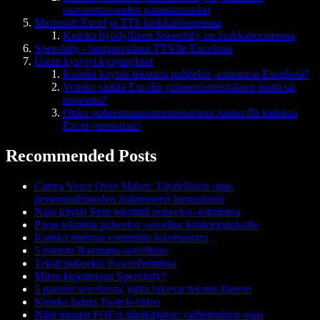
saavutettavuuden parantamiseksi
Microsoft Excel ja TTS luokkahuoneessa
Kuinka hyödyllinen Speechify on luokkahuoneessa
Speechify - huippuvalinta TTS:lle Excelissä
Usein kysytyt kysymykset
​​Kuinka käytän tekstistä puheeksi -toimintoa Excelissä?
Voinko säätää Excelin puheentunnistuksen ääntä tai
nopeutta?
Onko puheentunnistusominaisuus saatavilla kaikissa
Excel-versioissa?
Recommended Posts
Canva Voice Over Maker: Täydellinen opas
persoonallisuuden lisäämiseen luomuksiisi
Näin käytät Sirin tekstistä puheeksi -toimintoa
Paras tekstistä puheeksi -sovellus käsikirjoituksille
Kuinka muistaa enemmän lukemastani
5 parasta Raamattu-sovellusta
Teksti puheeksi PowerPointissa
Miten kirjoitetaan Speechify?
5 parasta sovellusta, jotka lukevat tekstin ääneen
Kuinka ladata Twitch-video
Näin muutat PDF:n äänikirjaksi: vaiheittainen opas