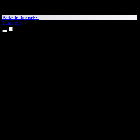
Kokeile ilmaiseksi
Lataa nyt
Tuotteet
Tekstistä puheeksi
iPhone- ja iPad-sovellukset
Android-sovellus
Chrome-laajennus
Edge-laajennus
Verkkosovellus
Mac-sovellus
Windows-sovellus