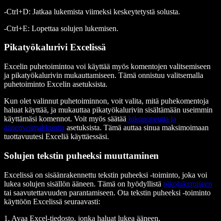
-Ctrl+D: Jatkaa lukemista viimeksi keskeytetystä solusta.
-Ctrl+E: Lopettaa solujen lukemisen.
Pikatyökalurivi Excelissä
Excelin puhetoimintoa voi käyttää myös komentojen valitsemiseen
ja pikatyökalurivin mukauttamiseen. Tämä onnistuu valitsemalla
puhetoiminto Excelin asetuksista.
Kun olet valinnut puhetoiminnon, voit valita, mitä puhekomentoja
haluat käyttää, ja mukauttaa pikatyökalurivin sisältämään useimmin
käyttämäsi komennot. Voit myös säätää
lukunopeutta ja
äänenvoimakkuutta
asetuksista. Tämä auttaa sinua maksimoimaan
tuottavuutesi Exceliä käyttäessäsi.
Solujen tekstin puheeksi muuttaminen
Excelissä on sisäänrakennettu tekstin puheeksi -toiminto, joka voi
lukea solujen sisällön ääneen. Tämä on hyödyllistä
oikolukemiseen
tai saavutettavuuden parantamiseen. Ota tekstin puheeksi -toiminto
käyttöön Excelissä seuraavasti:
1. Avaa Excel-tiedosto, jonka haluat lukea ääneen.