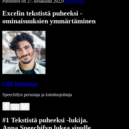
Published on
27. kesäkuuta 2022
•
Tuottavuus
Excelin tekstistä puheeksi -
ominaisuuksien ymmärtäminen
Cliff Weitzman
Speechifyn perustaja ja toimitusjohtaja
#1 Tekstistä puheeksi -lukija.
Anna Speechifyn lukea sinulle.