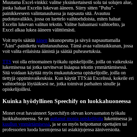
Muutama Excel-vinkki: valitse yksinkertaisesti solu tai solujen alue,
jonka haluat Excelin lukevan ääneen. Siirry sitten "Puhu"-
painikkeeseen valintanauhassa ja napsauta sitä. Avautuu
pudotusvalikko, jossa on luettelo vaihtoehdoista, miten haluat
Excelin lukevan valitun tekstin. Valitse haluamasi vaihtoehto, ja
Excel alkaa lukea ääneen välittömästi.
Voit myös säätää
äänen
lukunopeutta ja sävyä napsauttamalla
"Ääni"-painiketta valintanauhassa. Tämä avaa valintaikkunan, jossa
voit valita erilaisista äänistä ja säätää puheasetuksia.
TTS
voi olla erinomainen työkalu opiskelijoille, joilla on vaikeuksia
lukemisessa tai jotka tarvitsevat lisäapua tekstin ymmärtämisessä.
Sitä voidaan käyttää myös mukautuksena opiskelijoille, joilla on
tiettyjä oppimisvaikeuksia. Kun käytät TTS:ää Excelissä, kokeile eri
vaihtoehtoja löytääksesi ne, jotka toimivat parhaiten sinulle ja
opiskelijoillesi.
Kuinka hyödyllinen Speechify on luokkahuoneessa
Monet ovat havainneet Speechifyn olevan korvaamaton työkalu
luokkahuoneessa. Se on
auttanut monia opiskelijoita
lukemisessa ja
kuullun ymmärtämisessä
, ja se on myös helpottanut opettajien tai
professorien luoda luentojensa tai asiakirjojensa ääniversioita.