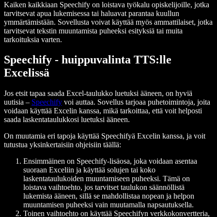
Kaiken kaikkiaan Speechify on loistava työkalu opiskelijoille, jotka
tarvitsevat apua lukemisessa tai haluavat parantaa kuullun
ymmärtämistään. Sovellusta voivat käyttää myös ammattilaiset, jotka
tarvitsevat tekstin muuntamista puheeksi esityksiä tai muita
tarkoituksia varten.
Speechify - huippuvalinta TTS:lle
Excelissä
Jos etsit tapaa saada Excel-taulukko luetuksi ääneen, on hyviä
uutisia –
Speechify
voi auttaa. Sovellus tarjoaa puhetoimintoja, joita
voidaan käyttää Excelin kanssa, mikä tarkoittaa, että voit helposti
saada laskentataulukkosi luetuksi ääneen.
On muutamia eri tapoja käyttää Speechifyä Excelin kanssa, ja voit
tutustua yksinkertaisiin ohjeisiin täällä:
Ensimmäinen on Speechify-lisäosa, joka voidaan asentaa
suoraan Exceliin ja käyttää solujen tai koko
laskentataulukoiden muuntamiseen puheeksi. Tämä on
loistava vaihtoehto, jos tarvitset taulukon säännöllistä
lukemista ääneen, sillä se mahdollistaa nopean ja helpon
muuntamisen puheeksi vain muutamalla napsautuksella.
Toinen vaihtoehto on käyttää Speechifyn verkkokonvertteria,