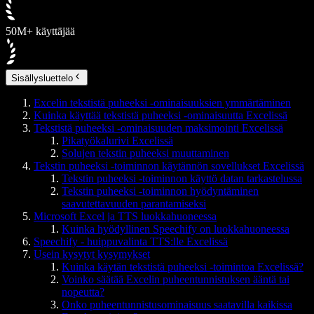
50M+ käyttäjää
Sisällysluettelo
Excelin tekstistä puheeksi -ominaisuuksien ymmärtäminen
Kuinka käyttää tekstistä puheeksi -ominaisuutta Excelissä
Tekstistä puheeksi -ominaisuuden maksimointi Excelissä
Pikatyökalurivi Excelissä
Solujen tekstin puheeksi muuttaminen
Tekstin puheeksi -toiminnon käytännön sovellukset Excelissä
Tekstin puheeksi -toiminnon käyttö datan tarkastelussa
Tekstin puheeksi -toiminnon hyödyntäminen
saavutettavuuden parantamiseksi
Microsoft Excel ja TTS luokkahuoneessa
Kuinka hyödyllinen Speechify on luokkahuoneessa
Speechify - huippuvalinta TTS:lle Excelissä
Usein kysytyt kysymykset
​​Kuinka käytän tekstistä puheeksi -toimintoa Excelissä?
Voinko säätää Excelin puheentunnistuksen ääntä tai
nopeutta?
Onko puheentunnistusominaisuus saatavilla kaikissa