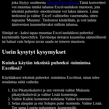
joka löytyy osoitteesta
speechify.io/convert
. Tämä konvertteri
voi muuntaa minkä tahansa Excel-taulukon muotoon, jota
tekstistä puheeksi -moottorimme voi lukea ääneen. Lataa
tiedostosi ja valitse 'Excel'-vaihtoehto vasemmalta, sitten
napsauta 'Muunna'. Tiedostosi käsitellään, ja voit ladata
ääniversion kuunneltavaksi milloin tahansa.
Siinäpä se - kaksi tapaa muuntaa Excel-taulukkosi puheeksi
käyttämällä Speechifyä. Tarvitsetpa tietojesi kuuntelua säännöllisesti
tai haluat vain helpon tavan saada ne toiseen muotoon.
Usein kysytyt kysymykset
​​Kuinka käytän tekstistä puheeksi -toimintoa
Excelissä?
Käyttääksesi tekstistä puheeksi -toimintoa Excelissä, sinun tulee
noudattaa näitä vaiheita:
Etsi Pikatyökalurivi ja sen vierestä valitse Mukauta
pikatyökaluriviä ja valitse Lisää komentoja
Valitse Kaikki komennot kohdasta Valitse komennot
Selaa alaspäin ja etsi Solujen puhe -komento. Valitse Lisää.
Tee sama Lopeta puhuminen -komennolle.