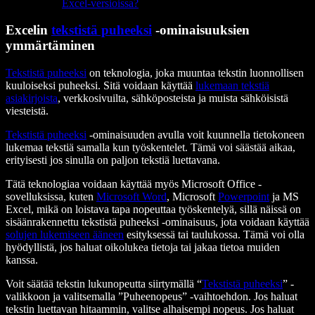
Excel-versioissa?
Excelin
tekstistä puheeksi
-ominaisuuksien
ymmärtäminen
Tekstistä puheeksi
on teknologia, joka muuntaa tekstin luonnollisen
kuuloiseksi puheeksi. Sitä voidaan käyttää
lukemaan tekstiä
asiakirjoista
, verkkosivuilta, sähköposteista ja muista sähköisistä
viesteistä.
Tekstistä puheeksi
-ominaisuuden avulla voit kuunnella tietokoneen
lukemaa tekstiä samalla kun työskentelet. Tämä voi säästää aikaa,
erityisesti jos sinulla on paljon tekstiä luettavana.
Tätä teknologiaa voidaan käyttää myös Microsoft Office -
sovelluksissa, kuten
Microsoft Word
, Microsoft
Powerpoint
ja MS
Excel, mikä on loistava tapa nopeuttaa työskentelyä, sillä näissä on
sisäänrakennettu tekstistä puheeksi -ominaisuus, jota voidaan käyttää
solujen lukemiseen ääneen
esityksessä tai taulukossa. Tämä voi olla
hyödyllistä, jos haluat oikolukea tietoja tai jakaa tietoa muiden
kanssa.
Voit säätää tekstin lukunopeutta siirtymällä “
Tekstistä puheeksi
” -
valikkoon ja valitsemalla ”Puheenopeus” -vaihtoehdon. Jos haluat
tekstin luettavan hitaammin, valitse alhaisempi nopeus. Jos haluat