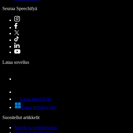
Seuraa Speechifyä
Lataa sovellus
Lataa macOS:lle
Lataa Windowsille
Suositellut artikkelit
Sanelu ja puhekirjoitus
Älykäs puheavustaja