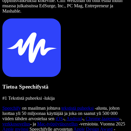
oppimisvaikeuksia kokeville. Cliff Weitzman on ollut esillä muun
muassa julkaisuissa EdSurge, Inc., PC Mag, Entrepreneur ja
Mashable.
Tietoa Speechifystä
#1 Tekstistä puheeksi -lukija
Speechify
on maailman johtava
tekstistä puheeksi
-alusta, johon
luottaa yli 50 miljoonaa käyttäjää ja joka on saanut yli 500 000
viiden tähden arvostelua sen
iOS
-,
Android
-,
Chrome-laajennus
-,
verkkosovellus
- ja
Mac-työpöytäsovellus
-versioista. Vuonna 2025
Apple myönsi
Speechifylle arvostetun
Apple Design Award
-