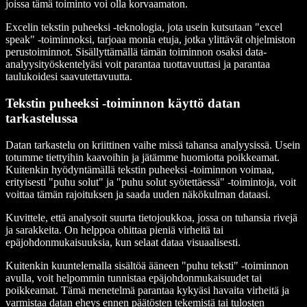
joissa tämä toiminto voi olla korvaamaton.
Excelin tekstin puheeksi -teknologia, jota usein kutsutaan "excel
speak" -toiminnoksi, tarjoaa monia etuja, jotka ylittävät ohjelmiston
perustoiminnot. Sisällyttämällä tämän toiminnon osaksi data-
analyysityöskentelyäsi voit parantaa tuottavuuttasi ja parantaa
taulukoidesi saavutettavuutta.
Tekstin puheeksi -toiminnon käyttö datan
tarkastelussa
Datan tarkastelu on kriittinen vaihe missä tahansa analyysissä. Usein
totumme tiettyihin kaavoihin ja jätämme huomiotta poikkeamat.
Kuitenkin hyödyntämällä tekstin puheeksi -toiminnon voimaa,
erityisesti "puhu solut" ja "puhu solut syötettäessä" -toimintoja, voit
voittaa tämän rajoituksen ja saada uuden näkökulman dataasi.
Kuvittele, että analysoit suurta tietojoukkoa, jossa on tuhansia rivejä
ja sarakkeita. On helppoa ohittaa pieniä virheitä tai
epäjohdonmukaisuuksia, kun selaat dataa visuaalisesti.
Kuitenkin kuuntelemalla sisältöä ääneen "puhu teksti" -toiminnon
avulla, voit helpommin tunnistaa epäjohdonmukaisuudet tai
poikkeamat. Tämä menetelmä parantaa kykyäsi havaita virheitä ja
varmistaa datan eheys ennen päätösten tekemistä tai tulosten