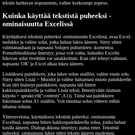
tekstin luettavan nopeammin, valitse korkeampi nopeus.
Kuinka käyttää tekstistä puheeksi -
ominaisuutta Excelissä
Käyttääksesi tekstistä puheeksi -ominaisuutta Excelissä, avaa Excel-
taulukko ja valitse solut, jotka haluat lukea ääneen. Siirry sitten
valintanauhaan ja napsauta Solujen puhuminen -komentoa.
Ponnahdusikkuna ilmestyy, jossa voit valita, haluatko Excelin
lukevan solut riveittäin vai sarakkeittain. Kun olet tehnyt valintasi,
napsauta 'OK' ja Excel alkaa lukea ääneen.
Lisätäksesi painikkeen, joka lukee solun sisällön, valitse ensin solu.
Siirry sitten Lisää > Muodot ja valitse haluamasi muoto painikkeelle.
Kun olet lisännyt painikkeen, napsauta sitä hiiren
kakkospainikkeella ja valitse Lisää teksti. Ilmestyvään ruutuun
kirjoita = speak(cell("contents",A1)). Tämä saa painikkeen
lukemaan solun A1 sisällön. Voit muuttaa solun viitteen mihin
tahansa soluun.
Yhteenvetona, käyttääksesi tekstistä puheeksi -ominaisuutta
Excelissä, napsauta hiiren kakkospainikkeella solua, jonka haluat
kuulla ääneen. Dialogi-ikkuna ilmestyy; paina enter. Tekstistä
puheeksi -ominaisuus lukee sitten tekstin ääneen puolestasi.