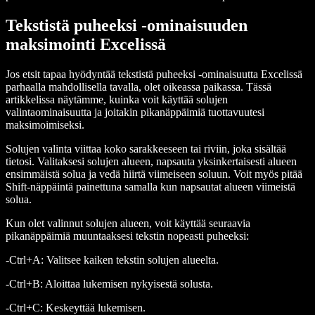
Tekstistä puheeksi -ominaisuuden
maksimointi Excelissä
Jos etsit tapaa hyödyntää tekstistä puheeksi -ominaisuutta Excelissä
parhaalla mahdollisella tavalla, olet oikeassa paikassa. Tässä
artikkelissa näytämme, kuinka voit käyttää solujen
valintaominaisuutta ja joitakin pikanäppäimiä tuottavuutesi
maksimoimiseksi.
Solujen valinta viittaa koko sarakkeeseen tai riviin, joka sisältää
tietosi. Valitaksesi solujen alueen, napsauta yksinkertaisesti alueen
ensimmäistä solua ja vedä hiirtä viimeiseen soluun. Voit myös pitää
Shift-näppäintä painettuna samalla kun napsautat alueen viimeistä
solua.
Kun olet valinnut solujen alueen, voit käyttää seuraavia
pikanäppäimiä muuntaaksesi tekstin nopeasti puheeksi:
-Ctrl+A: Valitsee kaiken tekstin solujen alueelta.
-Ctrl+B: Aloittaa lukemisen nykyisestä solusta.
-Ctrl+C: Keskeyttää lukemisen.