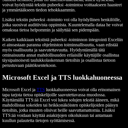
voivat hyödyntää tekstin puheeksi -toimintoa voittaakseen haasteet
ja ymmärtääkseen tiedon tehokkaammin.
Lisäksi tekstin puheeksi -toiminto voi olla hyödyllinen henkilöille,
jotka suosivat auditiivista oppimista. Kuuntelemalla dataa he voivat
omaksua tietoa helpommin ja säilyttää sen pidempään.
Kaiken kaikkiaan tekstistä puheeksi -toiminnon integrointi Exceliin
ei ainoastaan paranna ohjelmiston toiminnallisuutta, vaan edistää
myös osallisuutta ja saavutettavuutta. Hyödyntämällä tätä
ominaisuutta annat mahdollisuuden erilaisille käyttäjille osallistua
täysipainoisesti taulukkolaskennan tietoihin ja osallistua tietoon
perustuvaan päätöksentekoon.
Microsoft Excel ja TTS luokkahuoneessa
Microsoft Excel ja
TTS
luokkahuoneessa voivat olla erinomainen
tapa tarjota tietoa opiskelijoille saavutettavassa muodossa.
Käyttämällä TTS:ää Excel voi lukea solujen tekstiä ääneen, mikä
mahdollistaa sokeiden tai heikkonäköisten opiskelijoiden pääsyn
tietoihin, jotka muuten olisivat heille saavuttamattomia. Lisäksi
TTS:ää voidaan käyttää asiakirjojen oikolukuun tai antamaan
kuullun palautetta tietojen syöttämisessä.