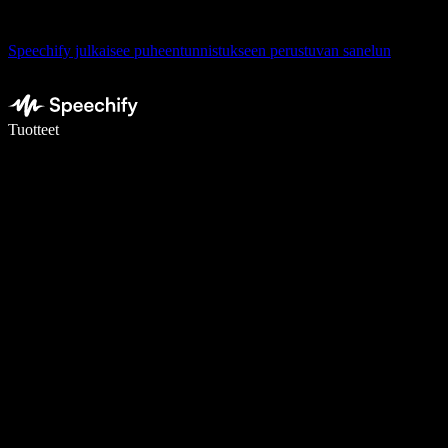
Speechify julkaisee puheentunnistukseen perustuvan sanelun
Kirjoita 5× nopeammin puheentunnistuksen avulla
Tuotteet
Lue lisää