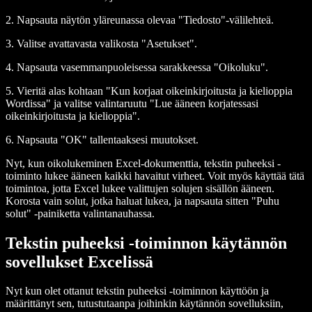
2. Napsauta näytön yläreunassa olevaa "Tiedosto"-välilehteä.
3. Valitse avattavasta valikosta "Asetukset".
4. Napsauta vasemmanpuoleisessa sarakkeessa "Oikoluku".
5. Vieritä alas kohtaan "Kun korjaat oikeinkirjoitusta ja kielioppia
Wordissa" ja valitse valintaruutu "Lue ääneen korjatessasi
oikeinkirjoitusta ja kielioppia".
6. Napsauta "OK" tallentaaksesi muutokset.
Nyt, kun oikolukeminen Excel-dokumenttia, tekstin puheeksi -
toiminto lukee ääneen kaikki havaitut virheet. Voit myös käyttää tätä
toimintoa, jotta Excel lukee valittujen solujen sisällön ääneen.
Korosta vain solut, jotka haluat lukea, ja napsauta sitten "Puhu
solut" -painiketta valintanauhassa.
Tekstin puheeksi -toiminnon käytännön
sovellukset Excelissä
Nyt kun olet ottanut tekstin puheeksi -toiminnon käyttöön ja
määrittänyt sen, tutustutaanpa joihinkin käytännön sovelluksiin,