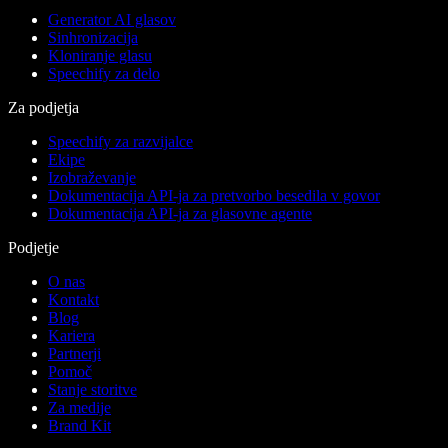
Generator AI glasov
Sinhronizacija
Kloniranje glasu
Speechify za delo
Za podjetja
Speechify za razvijalce
Ekipe
Izobraževanje
Dokumentacija API-ja za pretvorbo besedila v govor
Dokumentacija API-ja za glasovne agente
Podjetje
O nas
Kontakt
Blog
Kariera
Partnerji
Pomoč
Stanje storitve
Za medije
Brand Kit