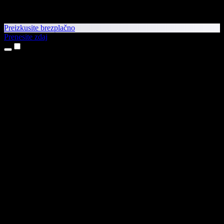
Preizkusite brezplačno
Prenesite zdaj
Izdelki
Pretvorba besedila v govor
Aplikaciji za iPhone in iPad
Aplikacija za Android
Razširitev za Chrome
Razširitev za Edge
Spletna aplikacija
Aplikacija za Mac
Aplikacija za Windows