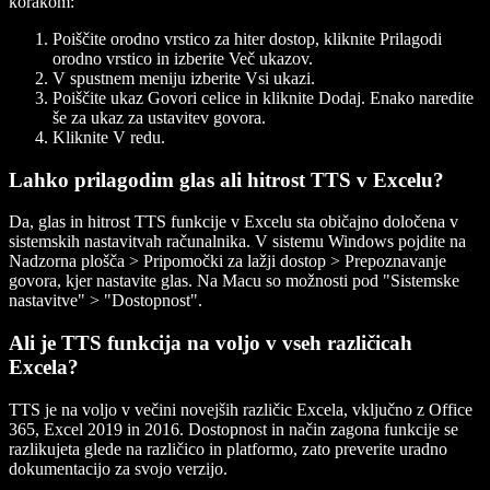
korakom:
Poiščite orodno vrstico za hiter dostop, kliknite Prilagodi
orodno vrstico in izberite Več ukazov.
V spustnem meniju izberite Vsi ukazi.
Poiščite ukaz Govori celice in kliknite Dodaj. Enako naredite
še za ukaz za ustavitev govora.
Kliknite V redu.
Lahko prilagodim glas ali hitrost TTS v Excelu?
Da, glas in hitrost TTS funkcije v Excelu sta običajno določena v
sistemskih nastavitvah računalnika. V sistemu Windows pojdite na
Nadzorna plošča > Pripomočki za lažji dostop > Prepoznavanje
govora, kjer nastavite glas. Na Macu so možnosti pod "Sistemske
nastavitve" > "Dostopnost".
Ali je TTS funkcija na voljo v vseh različicah
Excela?
TTS je na voljo v večini novejših različic Excela, vključno z Office
365, Excel 2019 in 2016. Dostopnost in način zagona funkcije se
razlikujeta glede na različico in platformo, zato preverite uradno
dokumentacijo za svojo verzijo.