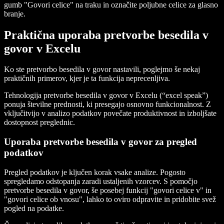
gumb "Govori celice" na traku in označite poljubne celice za glasno
branje.
Praktična uporaba pretvorbe besedila v
govor v Excelu
Ko ste pretvorbo besedila v govor nastavili, poglejmo še nekaj
praktičnih primerov, kjer je ta funkcija neprecenljiva.
Tehnologija pretvorbe besedila v govor v Excelu (“excel speak”)
ponuja številne prednosti, ki presegajo osnovno funkcionalnost. Z
vključitvijo v analizo podatkov povečate produktivnost in izboljšate
dostopnost preglednic.
Uporaba pretvorbe besedila v govor za pregled
podatkov
Pregled podatkov je ključen korak vsake analize. Pogosto
spregledamo odstopanja zaradi ustaljenih vzorcev. S pomočjo
pretvorbe besedila v govor, še posebej funkcij "govori celice v" in
"govori celice ob vnosu", lahko to oviro odpravite in pridobite svež
pogled na podatke.