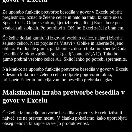
Za uporabo funkcije pretvorbe besedila v govor v Excelu odprite
preglednico, označite želene celice in nato na traku kliknite ukaz
Speak Cells. Odpre se okno, kjer izberete, ali naj Excel bere po
vrsticah ali stolpcih. Po potrditvi z 'OK' bo Excel začel z branjem.
Če želite dodati gumb, ki izgovori vsebino celice, najprej izberite
željeno celico. Nato pojdite na Vstavi > Oblike in izberite željeno
obliko. Ko dodate gumb, ga kliknite z desno tipko in izberite Dodaj
besedilo. V okno vpišite =speak(cell("contents",A1)). Tako bo
gumb prebral vsebino celice A1. Sklic lahko po potrebi spremenite.
Na kratko: za uporabo funkcije pretvorbe besedila v govor v Excelu
z desnim klikom na želeno celico odprete pogovorno okno,
pritisnete Enter in funkcija vam bo besedilo prebrala naglas.
Maksimalna izraba pretvorbe besedila v
govor v Excelu
Če želite iz funkcije pretvorbe besedila v govor v Excelu iztisniti
največ, ste na pravem mestu. V članku pokažemo, kako uporabljati
obseg celic in bližnjice za večjo produktivnost.