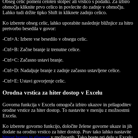
Obseg celic pomeni celoten stolpec ali vrstico s podatki. Za izbiro
območja kliknite prvo celico in povlecite do zadnje v območju.
Lahko tudi držite tipko Shift in kliknete zadnjo celico.
Ko izberete obseg celic, lahko uporabite naslednje bližnjice za hitro
pretvorbo besedila v govor:
-Ctrl+A: Izbere vse besedilo v obsegu celic.
-Ctrl+B: Začne branje iz trenutne celice.
-Ctrl+C: Začasno ustavi branje.
-Ctrl+D: Nadaljuje branje z zadnje začasno ustavljene celice.
-Ctrl+E: Ustavi govorjenje celic.
Orodna vrstica za hiter dostop v Excelu
Govorna funkcija v Excelu omogoča izbiro ukazov in prilagoditev
orodne vrstice za hiter dostop. To nastavite v meniju z možnostmi
Excela.
Ko izberete govorno funkcijo, določite želene govorne ukaze in jih
dodate na orodno vrstico za hiter dostop. Prav tako lahko nastavite
hitrost branja in glasnost
v možnostih. Tako boste pri delu v Excelu