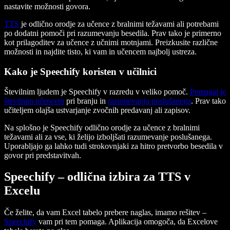
nastavite možnosti govora.
TTS
je odlično orodje za učence z bralnimi težavami ali potrebami
po dodatni pomoči pri razumevanju besedila. Prav tako je primerno
kot prilagoditev za učence z učnimi motnjami. Preizkusite različne
možnosti in najdite tisto, ki vam in učencem najbolj ustreza.
Kako je Speechify koristen v učilnici
Številnim ljudem je Speechify v razredu v veliko pomoč.
Pomagal je
številnim učencem
pri branju in
razumevanju poslušanega
. Prav tako
učiteljem olajša ustvarjanje zvočnih predavanj ali zapisov.
Na splošno je Speechify odlično orodje za učence z bralnimi
težavami ali za vse, ki želijo izboljšati razumevanje poslušanega.
Uporabljajo ga lahko tudi strokovnjaki za hitro pretvorbo besedila v
govor pri predstavitvah.
Speechify – odlična izbira za TTS v
Excelu
Če želite, da vam Excel tabelo prebere naglas, imamo rešitev –
Speechify
vam pri tem pomaga. Aplikacija omogoča, da Excelove