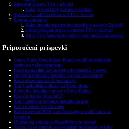
Microsoft Excel s TTS v učilnici
Kako je Speechify koristen v učilnici
Speechify – odlična izbira za TTS v Excelu
Pogosta vprašanja
Kako uporabim pretvorbo besedila v govor v Excelu?
Lahko prilagodim glas ali hitrost TTS v Excelu?
Ali je TTS funkcija na voljo v vseh različicah Excela?
Priporočeni prispevki
Canva Voice Over Maker: Popoln vodič za dodajanje
osebnosti vašim stvaritvam
Kako uporabljati Siri za pretvorbo besedila v govor
Najboljša pretvorba besedila v govor za scenarije
Kako si zapomniti več prebranega
Top 5 najboljših aplikacij za Sveto pismo
Pretvorba besedila v govor v PowerPointu
Kako se napiše Speechify?
Top 5 aplikacij za branje besedila na glas
Kako prenesti Twitch video
Kako pretvoriti PDF v zvočno knjigo: vodič korak za
korakom
Ultimativni vodnik po Read&Write in ocenah
Alexa: Kako prenesti in uporabljati brezplačno spletno