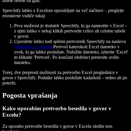
tabele berete na glas.
Speechify lahko z Excelom uporabljate na več načinov – preglejte
enostavne vodiče tukaj:
Prva možnost je dodatek Speechify, ki ga namestite v Excel –
z njim lahko v nekaj klikih pretvorite celice ali celotne tabele
v govor.
Uporabite lahko tudi spletni pretvornik Speechify na naslovu
speechify.io/convert
. Pretvori katerokoli Excel datoteko v
zvok, ki ga lahko poslušate. Naložite datoteko, izberite 'Excel'
in kliknite 'Pretvori'. Po končani obdelavi prenesite avdio
datoteko.
Torej, dve preprosti možnosti za pretvorbo Excel preglednice v
govor s Speechify. Podatke lahko poslušate kadarkoli – redno ali po
potrebi.
Pogosta vprašanja
Kako uporabim pretvorbo besedila v govor v
Excelu?
Za uporabo pretvorbe besedila v govor v Excelu sledite tem