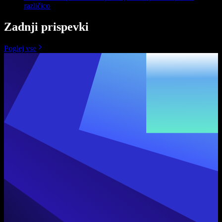
različico
Zadnji prispevki
Poglej vse