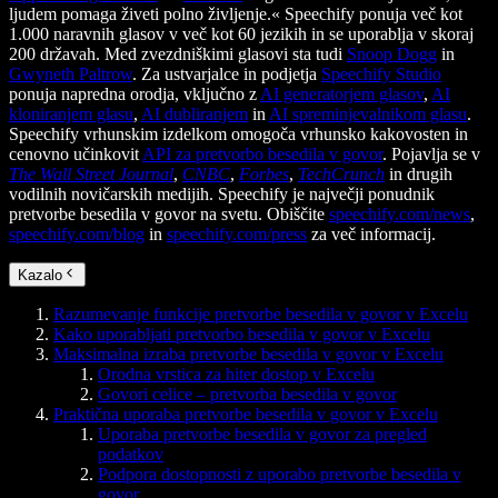
ljudem pomaga živeti polno življenje.« Speechify ponuja več kot
1.000 naravnih glasov v več kot 60 jezikih in se uporablja v skoraj
200 državah. Med zvezdniškimi glasovi sta tudi
Snoop Dogg
in
Gwyneth Paltrow
. Za ustvarjalce in podjetja
Speechify Studio
ponuja napredna orodja, vključno z
AI generatorjem glasov
,
AI
kloniranjem glasu
,
AI dubliranjem
in
AI spreminjevalnikom glasu
.
Speechify vrhunskim izdelkom omogoča vrhunsko kakovosten in
cenovno učinkovit
API za pretvorbo besedila v govor
. Pojavlja se v
The Wall Street Journal
,
CNBC
,
Forbes
,
TechCrunch
in drugih
vodilnih novičarskih medijih. Speechify je največji ponudnik
pretvorbe besedila v govor na svetu. Obiščite
speechify.com/news
,
speechify.com/blog
in
speechify.com/press
za več informacij.
Kazalo
Razumevanje funkcije pretvorbe besedila v govor v Excelu
Kako uporabljati pretvorbo besedila v govor v Excelu
Maksimalna izraba pretvorbe besedila v govor v Excelu
Orodna vrstica za hiter dostop v Excelu
Govori celice – pretvorba besedila v govor
Praktična uporaba pretvorbe besedila v govor v Excelu
Uporaba pretvorbe besedila v govor za pregled
podatkov
Podpora dostopnosti z uporabo pretvorbe besedila v
govor