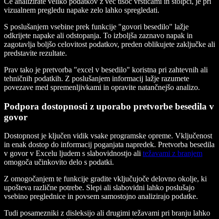
Če analizirate veliko podatkov z več tisoč vrsticami in stolpci, je pri
vizualnem pregledu napake zelo lahko spregledati.
S poslušanjem vsebine prek funkcije "govori besedilo" lažje
odkrijete napake ali odstopanja. To izboljša zaznavo napak in
zagotavlja boljšo celovitost podatkov, preden oblikujete zaključke ali
predstavite rezultate.
Prav tako je pretvorba "excel v besedilo" koristna pri zahtevnih ali
tehničnih podatkih. Z poslušanjem informacij lažje razumete
povezave med spremenljivkami in opravite natančnejšo analizo.
Podpora dostopnosti z uporabo pretvorbe besedila v
govor
Dostopnost je ključen vidik vsake programske opreme. Vključenost
in enak dostop do informacij poganjata napredek. Pretvorba besedila
v govor v Excelu ljudem s slabovidnostjo ali
težavami z branjem
omogoča učinkovito delo s podatki.
Z omogočanjem te funkcije gradite vključujoče delovno okolje, ki
upošteva različne potrebe. Slepi ali slabovidni lahko poslušajo
vsebino preglednice in povsem samostojno analizirajo podatke.
Tudi posamezniki z disleksijo ali drugimi težavami pri branju lahko