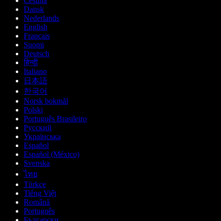
Čeština
Dansk
Nederlands
English
Français
Suomi
Deutsch
हिन्दी
Italiano
日本語
한국어
Norsk bokmål
Polski
Português Brasileiro
Русский
Українська
Español
Español (México)
Svenska
ไทย
Türkçe
Tiếng Việt
Română
Português
Български