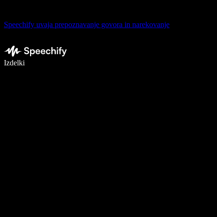
Speechify uvaja prepoznavanje govora in narekovanje
Pišite 5× hitreje z narekovanjem
Izdelki
Več o tem