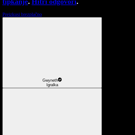
tipkanje
.
Hitri odgovori
.
Preizkusi brezplačno
Gwyneth
Igralka