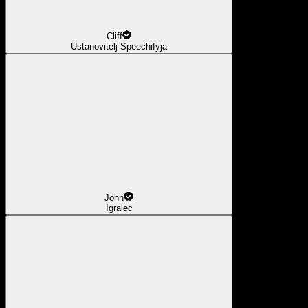
Cliff
Ustanovitelj Speechifyja
John
Igralec