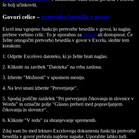
še bolj učinkoviti.
Govori celice –
pretvorba besedila v govor
Excel ima vgrajeno funkcijo pretvorbe besedila v govor, ki naglas
prebere vsebino celic. To je uporabno za
lekturo
ali dostopnost. Če
želite omogočiti pretvorbo besedila v govor v Excelu, sledite tem
korakom:
1. Odprite Excelovo datoteko, ki jo želite brati naglas.
2. Kliknite na zavihek "Datoteka" na vrhu zaslona.
3. Izberite "Možnosti" v spustnem meniju.
4. Na levi strani izberite "Preverjanje".
5. Spodaj poiščite razdelek "Pri preverjanju črkovanja in slovnice v
Wordu" in označite polje "Glasno preberi med popravljanjem
črkovanja in slovnice".
6. Kliknite "V redu" za shranjevanje sprememb.
Zdaj vam bo med lekturo Excelovega dokumenta funkcija pretvorbe
besedila v govor prebrala najdene napake. Uporabite lahko tudi