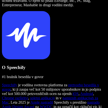
učnimi težavami. O njem so pisali EdSurge, Inc., PC Mag,
Entrepreneur, Mashable in drugi vodilni mediji.
O Speechify
#1 bralnik besedila v govor
Speechify
je vodilna svetovna platforma za
pretvorbo besedila v
govor
, ki ji zaupa več kot 50 milijonov uporabnikov in jo podpira
več kot 500.000 petzvezdičnih ocen na njenih
iOS
,
Android
,
Chrome razširitvi
,
spletni aplikaciji
in v
namiznih aplikacijah za
Mac
. Leta 2025 je
Apple nagradil
Speechify s prestižno
nagrado
Apple Design Award
na
WWDC
in ga označil kot »ključni vir, ki