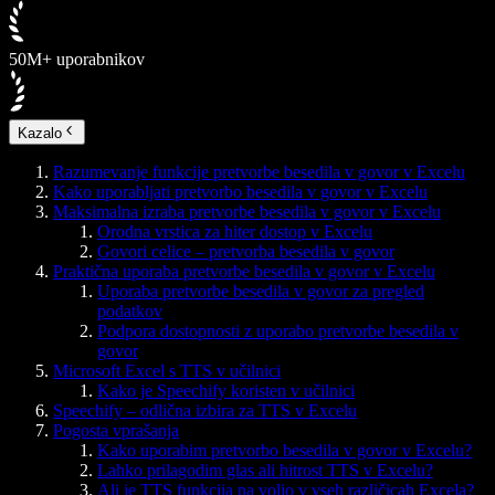
50M+ uporabnikov
Kazalo
Razumevanje funkcije pretvorbe besedila v govor v Excelu
Kako uporabljati pretvorbo besedila v govor v Excelu
Maksimalna izraba pretvorbe besedila v govor v Excelu
Orodna vrstica za hiter dostop v Excelu
Govori celice – pretvorba besedila v govor
Praktična uporaba pretvorbe besedila v govor v Excelu
Uporaba pretvorbe besedila v govor za pregled
podatkov
Podpora dostopnosti z uporabo pretvorbe besedila v
govor
Microsoft Excel s TTS v učilnici
Kako je Speechify koristen v učilnici
Speechify – odlična izbira za TTS v Excelu
Pogosta vprašanja
Kako uporabim pretvorbo besedila v govor v Excelu?
Lahko prilagodim glas ali hitrost TTS v Excelu?
Ali je TTS funkcija na voljo v vseh različicah Excela?