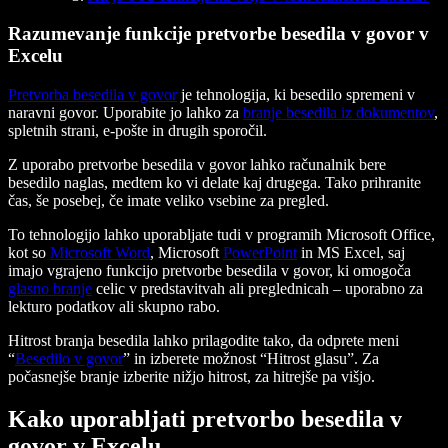
Razumevanje funkcije pretvorbe besedila v govor v
Excelu
Pretvorba besedila v govor
je tehnologija, ki besedilo spremeni v
naravni govor. Uporabite jo lahko za
branje besedila iz dokumentov
,
spletnih strani, e-pošte in drugih sporočil.
Z uporabo pretvorbe besedila v govor lahko računalnik bere
besedilo naglas, medtem ko vi delate kaj drugega. Tako prihranite
čas, še posebej, če imate veliko vsebine za pregled.
To tehnologijo lahko uporabljate tudi v programih Microsoft Office,
kot so
Microsoft Word
, Microsoft
PowerPoint
in MS Excel, saj
imajo vgrajeno funkcijo pretvorbe besedila v govor, ki omogoča
glasno branje
celic v predstavitvah ali preglednicah – uporabno za
lekturo podatkov ali skupno rabo.
Hitrost branja besedila lahko prilagodite tako, da odprete meni
“
Besedilo v govor
” in izberete možnost “Hitrost glasu”. Za
počasnejše branje izberite nižjo hitrost, za hitrejše pa višjo.
Kako uporabljati pretvorbo besedila v
govor v Excelu