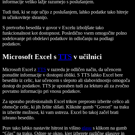
informacije veliko lažje razumejo s poslušanjem.
Tudi tisti, ki se raje učijo z poslušanjem, lahko podatke tako hitreje
in učinkoviteje shranijo.
S pretvorbo besedila v govor v Excelu izboljšate tako
funkcionalnost kot dostopnost. Posledično vsem omogočite polno
sodelovanje pri obdelavi podatkov in odločanju na podlagi
podatkov.
Microsoft Excel s
TTS
v učilnici
Microsoft Excel z
TTS
v razredu je odličen način, da učencem
ponudite informacije v dostopni obliki. S TTS lahko Excel bere
besedilo iz celic, kar učencem s slepoto ali slabovidnostjo omogoča
dostop do podatkov. TTS je uporaben tudi za lekturo ali za zvočno
povratno informacijo pri vnosu podatkov.
Za uporabo profesionalnih Excel trikov preprosto izberite celico ali
območje celic, ki jih želite slišati. Kliknite gumb "Govori" na traku
in izberite možnost, ki vam ustreza. Excel bo takoj začel brati
izbrano besedilo.
Prav tako lahko nastavite hitrost in višino
glasu
s klikom na gumb
“Glas” na traku. Odpre se okno, kjer izberete različne glasove in