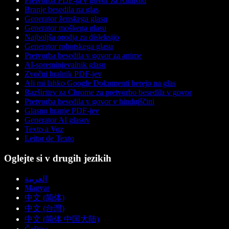
Pretvorba PDF-ja v govor za Android
Branje besedila na glas
Generator ženskega glasu
Generator moškega glasu
Najboljša orodja za disleksijo
Generator robotskega glasu
Pretvorba besedila v govor za anime
AI-spreminjevalnik glasu
Zvočni bralnik PDF-jev
Ali mi lahko Google Dokumenti berejo na glas
Razširitev za Chrome za pretvorbo besedila v govor
Pretvorba besedila v govor v hindujščini
Glasno branje PDF-jev
Generator AI glasov
Texto a Voz
Leitor de Texto
Oglejte si v drugih jezikih
العربية
Magyar
中文 (简体)
中文 (台灣)
中文 (简体 中国大陆)