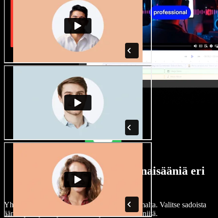
Laaja valikoima mies- ja naisääniä eri
aksenteilla
Yhdenkään projektin ei tarvitse kuulostaa samalta. Valitse sadoista
ääninäyttelijöistä ja aksenteista ja hienosäädä niitä.