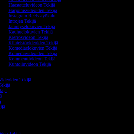
Haastatteluvideon Tekijä
Harjoitusvideoiden Tekijä
Instagram Reels -työkalu
Introjen Tekijä
Jännityselokuvien Tekijä
Kauhuelokuvien Tekijä
Kierrosvideon Tekijä
Kiinteistövideoiden Tekijä
Komediaelokuvien Tekijä
Komediavideoiden Tekijä
Kommenttivideon Tekijä
Kuntoiluvideon Tekijä
ä
Videoiden Tekijä
Tekijä
ekijä
jä
jä
kijä
ä
oiden Tekijä