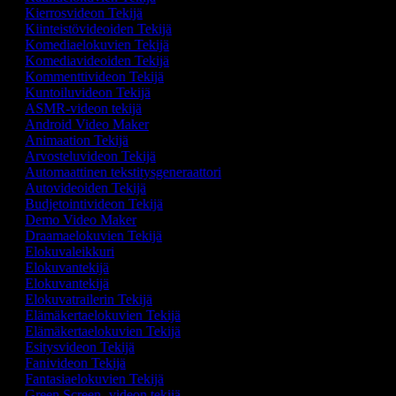
Kierrosvideon Tekijä
Kiinteistövideoiden Tekijä
Komediaelokuvien Tekijä
Komediavideoiden Tekijä
Kommenttivideon Tekijä
Kuntoiluvideon Tekijä
ASMR-videon tekijä
Android Video Maker
Animaation Tekijä
Arvosteluvideon Tekijä
Automaattinen tekstitysgeneraattori
Autovideoiden Tekijä
Budjetointivideon Tekijä
Demo Video Maker
Draamaelokuvien Tekijä
Elokuvaleikkuri
Elokuvantekijä
Elokuvantekijä
Elokuvatrailerin Tekijä
Elämäkertaelokuvien Tekijä
Elämäkertaelokuvien Tekijä
Esitysvideon Tekijä
Fanivideon Tekijä
Fantasiaelokuvien Tekijä
Green Screen -videon tekijä