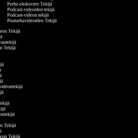
Perhe-elokuvien Tekijä
Podcast-videoiden tekijä
Podcast-videon tekijä
Puutarhavideoiden Tekijä
deon Tekijä
ijä
vantekijä
en Tekijä
ä
ijä
jä
jä
ijä
 videontekijä
ijä
ä
Tekijä
kijä
deontekijä
jä
den Tekijä
jä
deon Tekijä