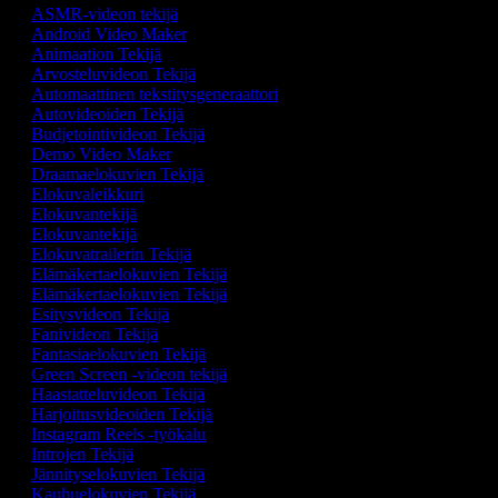
ASMR-videon tekijä
Android Video Maker
Animaation Tekijä
Arvosteluvideon Tekijä
Automaattinen tekstitysgeneraattori
Autovideoiden Tekijä
Budjetointivideon Tekijä
Demo Video Maker
Draamaelokuvien Tekijä
Elokuvaleikkuri
Elokuvantekijä
Elokuvantekijä
Elokuvatrailerin Tekijä
Elämäkertaelokuvien Tekijä
Elämäkertaelokuvien Tekijä
Esitysvideon Tekijä
Fanivideon Tekijä
Fantasiaelokuvien Tekijä
Green Screen -videon tekijä
Haastatteluvideon Tekijä
Harjoitusvideoiden Tekijä
Instagram Reels -työkalu
Introjen Tekijä
Jännityselokuvien Tekijä
Kauhuelokuvien Tekijä