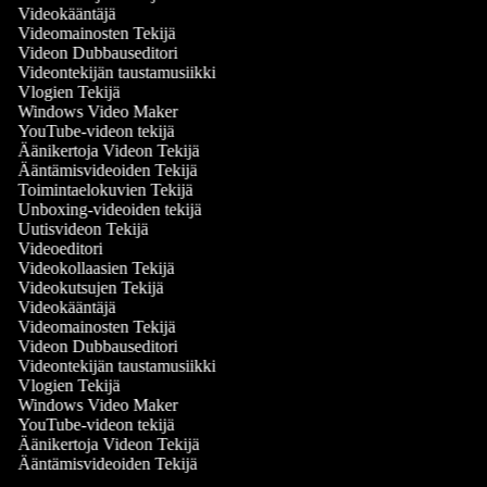
Videokääntäjä
Videomainosten Tekijä
Videon Dubbauseditori
Videontekijän taustamusiikki
Vlogien Tekijä
Windows Video Maker
YouTube-videon tekijä
Äänikertoja Videon Tekijä
Ääntämisvideoiden Tekijä
Toimintaelokuvien Tekijä
Unboxing-videoiden tekijä
Uutisvideon Tekijä
Videoeditori
Videokollaasien Tekijä
Videokutsujen Tekijä
Videokääntäjä
Videomainosten Tekijä
Videon Dubbauseditori
Videontekijän taustamusiikki
Vlogien Tekijä
Windows Video Maker
YouTube-videon tekijä
Äänikertoja Videon Tekijä
Ääntämisvideoiden Tekijä