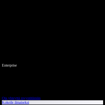
Enterprise
Ota yhteyttä myyntitiimiin
Kokeile ilmaiseksi