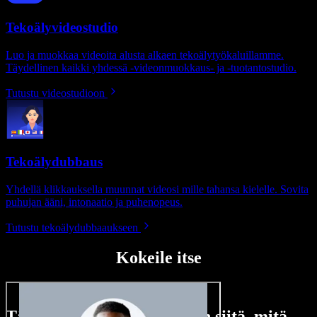
Tekoälyvideostudio
Luo ja muokkaa videoita alusta alkaen tekoälytyökaluillamme.
Täydellinen kaikki yhdessä -videonmuokkaus- ja -tuotantostudio.
Tutustu videostudioon
Tekoälydubbaus
Yhdellä klikkauksella muunnat videosi mille tahansa kielelle. Sovita
puhujan ääni, intonaatio ja puhenopeus.
Tutustu tekoälydubbaaukseen
Kokeile itse
Tässä vain pieni maistiainen siitä, mitä