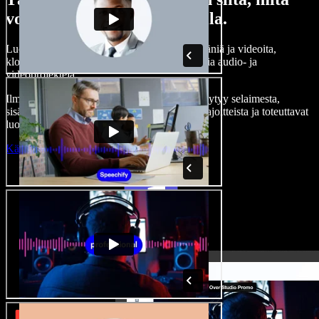
voit tehdä Speechify Studiolla.
Luo kertojaääniä, lisää rojaltivapaita kuvia, ääniä ja videoita,
kloonaa äänesi — ja tee täydellisiä, vaikuttavia audio- ja
videoprojekteja.
Ilman jyrkkää oppimiskäyrää ja kun kaikki löytyy selaimesta,
sisällöntuottajat pääsevät eroon perinteisistä rajoitteista ja toteuttavat
luovat ideansa.
Käynnistä Studio