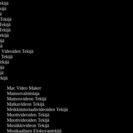
Tekijä
kijä
jä
n Tekijä
 Tekijä
 Tekijä
Tekijä
kijä
ijä
 Videoiden Tekijä
n Tekijä
Tekijä
kijä
ijä
ekijä
Mac Video Maker
Mainosvalmistaja
Mainosvideon Tekijä
Matkavideon Tekijä
Meikkitutoriaalivideoiden Tekijä
Muotivideoiden Tekijä
Muotivideoiden Tekijä
Musiikkivideon Tekijä
Musikaalinen Elokuvantekijä