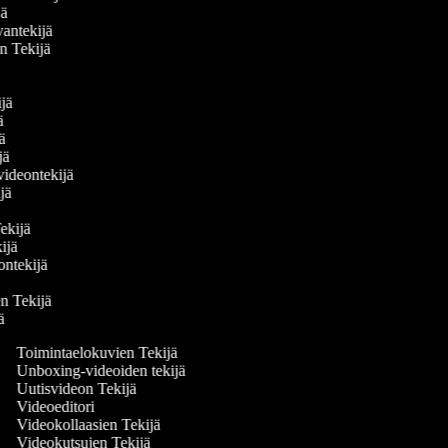
ijä
vantekijä
en Tekijä
ä
ijä
jä
jä
ijä
 videontekijä
ijä
ä
Tekijä
kijä
deontekijä
jä
den Tekijä
jä
Toimintaelokuvien Tekijä
Unboxing-videoiden tekijä
Uutisvideon Tekijä
Videoeditori
Videokollaasien Tekijä
Videokutsujen Tekijä