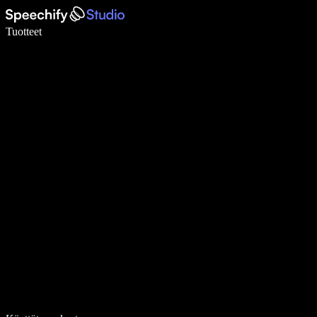
Kirjoita 5× nopeammin puheentunnistuksen avulla
Tuotteet
Lue lisää