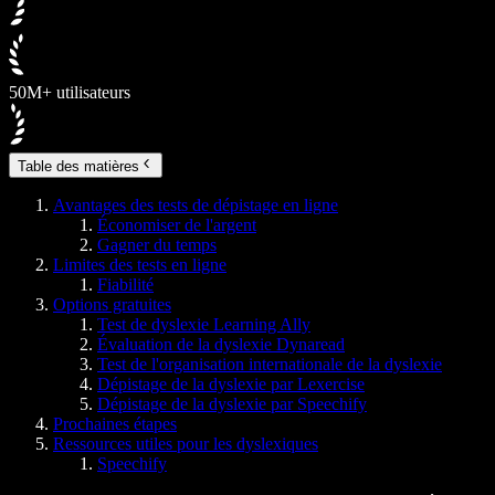
50M+ utilisateurs
Table des matières
Avantages des tests de dépistage en ligne
Économiser de l'argent
Gagner du temps
Limites des tests en ligne
Fiabilité
Options gratuites
Test de dyslexie Learning Ally
Évaluation de la dyslexie Dynaread
Test de l'organisation internationale de la dyslexie
Dépistage de la dyslexie par Lexercise
Dépistage de la dyslexie par Speechify
Prochaines étapes
Ressources utiles pour les dyslexiques
Speechify