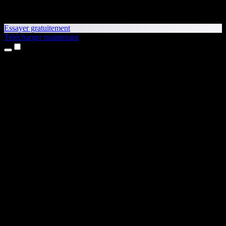
Essayer gratuitement
Télécharger maintenant
Produits
Synthèse vocale
Apps iPhone et iPad
App Android
Extension Chrome
Extension Edge
Application web
App Mac
App Windows