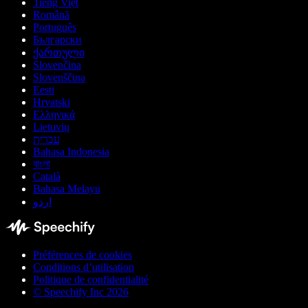
Tiếng Việt
Română
Português
Български
ქართული
Slovenčina
Slovenščina
Eesti
Hrvatski
Ελληνικά
Lietuvių
עברית
Bahasa Indonesia
বাংলা
Català
Bahasa Melayu
اردو
Préférences de cookies
Conditions d’utilisation
Politique de confidentialité
© Speechify Inc 2026