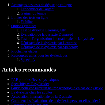
Avantages des tests de dépistage en ligne
Économiser de l'argent
Gagner du temps
Limites des tests en ligne
Fiabilité
Options gratuites
Test de dyslexie Learning Ally
Évaluation de la dyslexie Dynaread
Test de l'organisation internationale de la dyslexie
Dépistage de la dyslexie par Lexercise
Dépistage de la dyslexie par Speechify
Prochaines étapes
Ressources utiles pour les dyslexiques
Speechify
Articles recommandés
PAP pour les élèves dyslexiques
Speechify vs EasyReader
Guide pour consulter un neuropsychologue en cas de dyslexie
La dyslexie chez les adultes
Association Internationale de la Dyslexie
Comment les évaluations de la dyslexie peuvent-elles aider ?
Formation sur la dyslexie