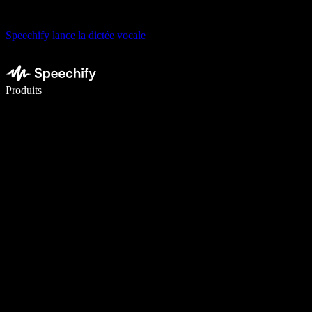
Speechify lance la dictée vocale
Écrivez 5× plus vite grâce à la dictée vocale
Produits
En savoir plus