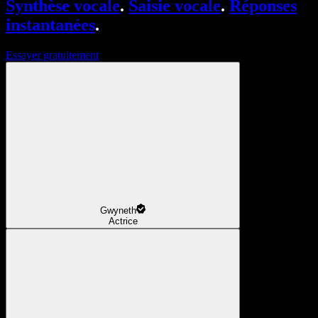
Synthèse vocale
.
Saisie vocale
.
Réponses
instantanées
.
Essayer gratuitement
Gwyneth
Actrice