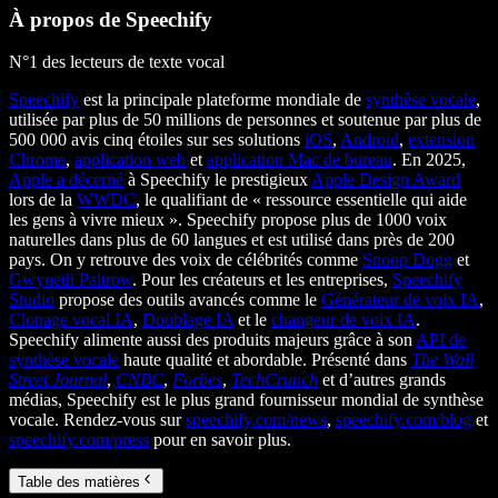
À propos de Speechify
N°1 des lecteurs de texte vocal
Speechify
est la principale plateforme mondiale de
synthèse vocale
,
utilisée par plus de 50 millions de personnes et soutenue par plus de
500 000 avis cinq étoiles sur ses solutions
iOS
,
Android
,
extension
Chrome
,
application web
et
application Mac de bureau
. En 2025,
Apple a décerné
à Speechify le prestigieux
Apple Design Award
lors de la
WWDC
, le qualifiant de « ressource essentielle qui aide
les gens à vivre mieux ». Speechify propose plus de 1000 voix
naturelles dans plus de 60 langues et est utilisé dans près de 200
pays. On y retrouve des voix de célébrités comme
Snoop Dogg
et
Gwyneth Paltrow
. Pour les créateurs et les entreprises,
Speechify
Studio
propose des outils avancés comme le
Générateur de voix IA
,
Clonage vocal IA
,
Doublage IA
et le
changeur de voix IA
.
Speechify alimente aussi des produits majeurs grâce à son
API de
synthèse vocale
haute qualité et abordable. Présenté dans
The Wall
Street Journal
,
CNBC
,
Forbes
,
TechCrunch
et d’autres grands
médias, Speechify est le plus grand fournisseur mondial de synthèse
vocale. Rendez-vous sur
speechify.com/news
,
speechify.com/blog
et
speechify.com/press
pour en savoir plus.
Table des matières