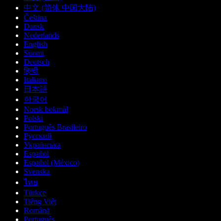
中文 (简体 中国大陆)
Čeština
Dansk
Nederlands
English
Suomi
Deutsch
हिन्दी
Italiano
日本語
한국어
Norsk bokmål
Polski
Português Brasileiro
Русский
Українська
Español
Español (México)
Svenska
ไทย
Türkçe
Tiếng Việt
Română
Português