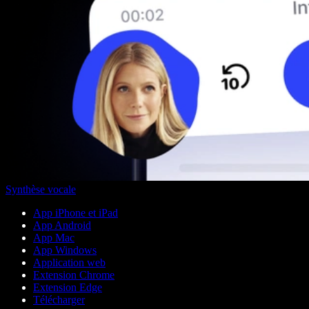
Synthèse vocale
App iPhone et iPad
App Android
App Mac
App Windows
Application web
Extension Chrome
Extension Edge
Télécharger