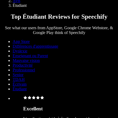
Avis
Étudiant
Top Étudiant Reviews for Speechify
See what our users from AppStore, Google Chrome Webstore, &
Google Play think of Speechify
App Store
Différences d'apprentissage
Dyslexie
Enseignant ou Parent
Mauvaise vision
Productivité
Professionnel
Senior
TDAH
Écrivain
Étudiant
Excellent