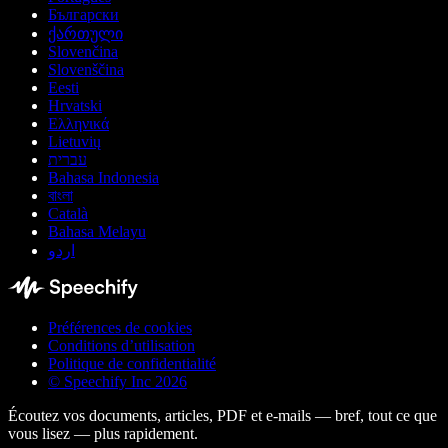
Български
ქართული
Slovenčina
Slovenščina
Eesti
Hrvatski
Ελληνικά
Lietuvių
עברית
Bahasa Indonesia
বাংলা
Català
Bahasa Melayu
اردو
Préférences de cookies
Conditions d’utilisation
Politique de confidentialité
© Speechify Inc 2026
Écoutez vos documents, articles, PDF et e-mails — bref, tout ce que
vous lisez — plus rapidement.