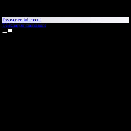
Essayer gratuitement
Télécharger maintenant
Produits
Synthèse vocale
Apps iPhone et iPad
App Android
Extension Chrome
Extension Edge
Application web
App Mac
App Windows