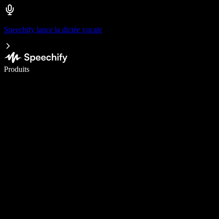
Speechify lance la dictée vocale
Écrivez 5× plus vite grâce à la dictée vocale
Produits
En savoir plus