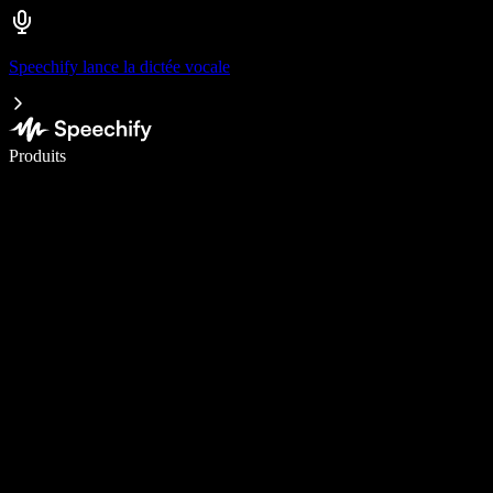
Speechify lance la dictée vocale
Écrivez 5× plus vite grâce à la dictée vocale
Produits
En savoir plus