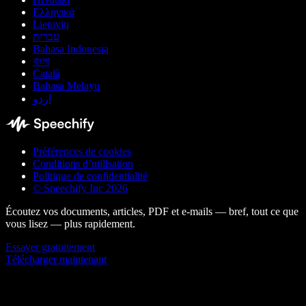
Ελληνικά
Lietuvių
עברית
Bahasa Indonesia
বাংলা
Català
Bahasa Melayu
اردو
Préférences de cookies
Conditions d’utilisation
Politique de confidentialité
© Speechify Inc 2026
Écoutez vos documents, articles, PDF et e-mails — bref, tout ce que
vous lisez — plus rapidement.
Essayer gratuitement
Télécharger maintenant