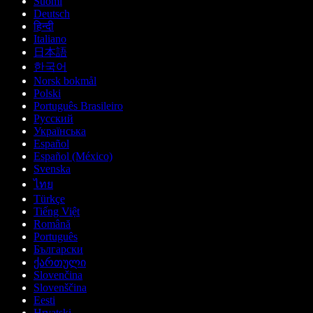
Suomi
Deutsch
हिन्दी
Italiano
日本語
한국어
Norsk bokmål
Polski
Português Brasileiro
Русский
Українська
Español
Español (México)
Svenska
ไทย
Türkçe
Tiếng Việt
Română
Português
Български
ქართული
Slovenčina
Slovenščina
Eesti
Hrvatski