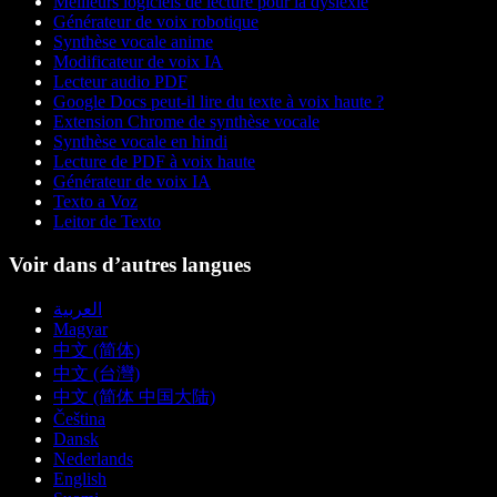
Meilleurs logiciels de lecture pour la dyslexie
Générateur de voix robotique
Synthèse vocale anime
Modificateur de voix IA
Lecteur audio PDF
Google Docs peut-il lire du texte à voix haute ?
Extension Chrome de synthèse vocale
Synthèse vocale en hindi
Lecture de PDF à voix haute
Générateur de voix IA
Texto a Voz
Leitor de Texto
Voir dans d’autres langues
العربية
Magyar
中文 (简体)
中文 (台灣)
中文 (简体 中国大陆)
Čeština
Dansk
Nederlands
English