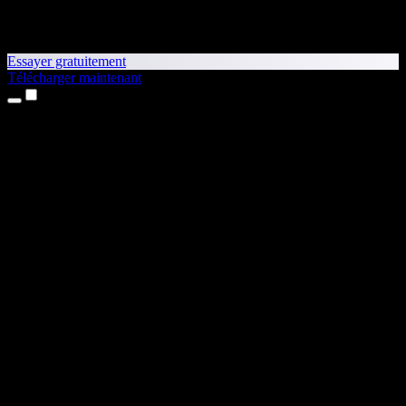
Essayer gratuitement
Télécharger maintenant
Produits
Synthèse vocale
Apps iPhone et iPad
App Android
Extension Chrome
Extension Edge
Application web
App Mac
App Windows